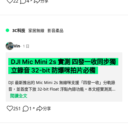
22
4
分享
↗
3C科技
家居無線
影音產品
Vin
1 日
DJI Mic Mini 2s 實測 四發一收同步獨
立錄音 32-bit 防爆咪拍片必備
DJI 最新推出的 Mic Mini 2s 無線咪支援「四發一收」分軌錄
音，並首度下放 32-bit Float 浮點內錄功能。本文經實測其...
閱讀全文
251
1
分享
↗