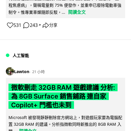
程焦慮病」，聲稱電量剩 75% 便發作，並重申已廢除電動車強
閱讀全文
制令。惟專業車媒隨即反駁，...
531
243
分享
↗
人工智能
Lawton
21 小時
微軟刪走 32GB RAM 遊戲建議 分析:
為 8GB Surface 銷售鋪路 連自家
Copilot+ 門檻也未到
Microsoft 被發現靜靜刪除官方網站上，對遊戲玩家要為電腦配
置 32GB RAM 的建議。分析指微軟同時新推出的 8GB RAM 入