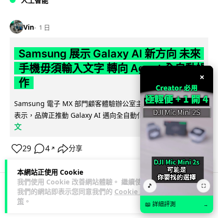
人工智能
Vin
1 日
Samsung 展示 Galaxy AI 新方向 未來
手機毋須輸入文字 轉向 Agent 全自動操
×
作
Samsung 電子 MX 部門顧客體驗辦公室主管兼副總裁 Jay Kim
閱讀全
表示，品牌正推動 Galaxy AI 邁向全自動化 Agent...
文
29
4
分享
↗
本網站正使用 Cookie
我們使用 Cookie 改善網站體驗。 繼續使用
🎵
⛶
我們的網站即表示您同意我們的
Cookie 政
科技娛樂
生活娛樂
城中熱話
策
。
📖 詳細評測
→