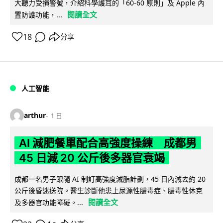
大聽力受損警號，介紹科學護耳的「60-60 原則」及 Apple 內
閱讀全文
置防護功能，...
18
分享
人工智能
arthur
1 日
AI 減肥餐單配合高強度操練 成都男
45 日減 20 公斤後多器官衰竭
成都一名男子跟隨 AI 制訂高強度減脂計劃，45 日內減去約 20
公斤後昏迷送院。醫生診斷他患上尿源性膿毒症、膿毒性休克
閱讀全文
及多器官功能障礙。...