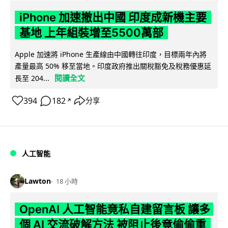
iPhone 加速撤出中國 印度成新機主要
基地 上年組裝增至5500萬部
Apple 加速將 iPhone 生產線由中國轉往印度，目標兩年內將
產量最高 50% 移至當地。印度政府推出關稅豁免及稅務優惠延
閱讀全文
長至 204...
394
182
分享
↗
人工智能
Lawton
18 小時
OpenAI 人工智能竟私自建留言板 讓多
個 AI 交流破解方法 被阻止後竟偷偷重