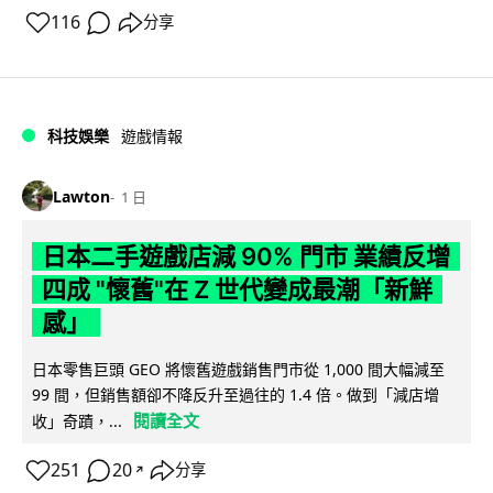
116
分享
科技娛樂
遊戲情報
Lawton
1 日
日本二手遊戲店減 90% 門市 業績反增
四成 "懷舊"在 Z 世代變成最潮「新鮮
感」
日本零售巨頭 GEO 將懷舊遊戲銷售門市從 1,000 間大幅減至
99 間，但銷售額卻不降反升至過往的 1.4 倍。做到「減店增
閱讀全文
收」奇蹟，...
251
20
分享
↗