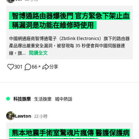
智博通路由器爆後門 官方緊急下架止血
稱漏洞是功能在維修時使用
中國網通廠商智博通電子（Zbtlink Electronics）旗下的路由器
產品爆出嚴重安全漏洞，被發現每 35 秒便會與中國伺服器連
閱讀全文
線，旗...
301
66
分享
↗
科技娛樂
生活娛樂
城中熱話
Lawton
22 小時
熊本地震手術室驚魂片瘋傳 醫護保護病