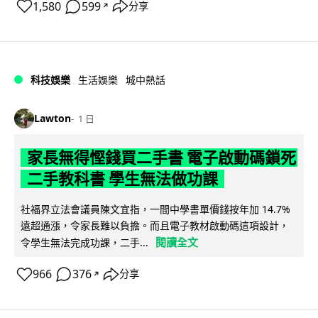
1,580
599
分享
↗
科技娛樂
生活娛樂
城中熱話
Lawton
1 日
家長無得慳錢買二手書 電子啟動碼鎖死
二手教科書 學生無法做功課
社福界立法會議員陳文宜指，一間中學書單價錢按年加 14.7%
遠超通漲，令家長難以負擔。而且電子教材啟動碼這項設計，
閱讀全文
令學生無法完成功課，二手...
966
376
分享
↗