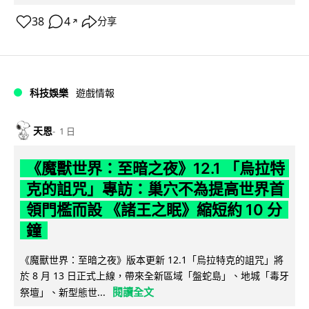
38
4
分享
↗
科技娛樂
遊戲情報
天恩
1 日
《魔獸世界：至暗之夜》12.1 「烏拉特
克的詛咒」專訪：巢穴不為提高世界首
領門檻而設 《諸王之眠》縮短約 10 分
鐘
《魔獸世界：至暗之夜》版本更新 12.1「烏拉特克的詛咒」將
於 8 月 13 日正式上線，帶來全新區域「盤蛇島」、地城「毒牙
閱讀全文
祭壇」、新型態世...