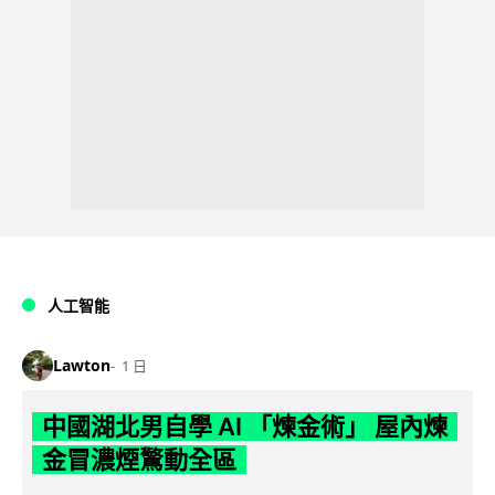
人工智能
Lawton
1 日
中國湖北男自學 AI 「煉金術」 屋內煉
金冒濃煙驚動全區