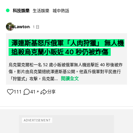
科技娛樂
生活娛樂
城中熱話
Lawton
1 日
澤連斯基怒斥俄軍「人肉狩獵」 無人機
追殺烏克蘭小販近 40 秒仍被炸傷
烏克蘭克爾松一名 52 歲小販被俄軍無人機追擊近 40 秒後被炸
傷，影片由烏克蘭總統澤連斯基公開。他直斥俄軍對平民進行
閱讀全文
「狩獵式」攻擊，烏克蘭...
111
41
分享
↗
ADVERTISEMENT