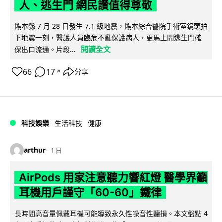
人、逃生門 網民讚值得尊敬
熊本縣 7 月 28 日發生 7.1 級地震，熊本綜合醫院手術室鏡頭拍
下地震一刻，醫護人員臨危不亂保護病人，更馬上開逃生門確
閱讀全文
保出口流通。片段...
66
17
分享
↗
科技娛樂
生活科技
健康
arthur
1 日
AirPods 用家注意聽力響紅燈 醫學界籲
耳機用戶謹守「60-60」鐵律
長時間高音量佩戴耳機可能導致永久性噪音性聽損。本文盤點 4