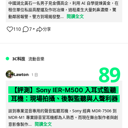
中國湖北黃石一名男子見金價高企，利用 AI 自學提煉黃金，在
租住單位私設高壓爐及作坊冶煉，過程產生大量刺鼻濃煙，驚
閱讀全文
動鄰居報警。警方到場揭發整...
110
7
分享
↗
3C科技
流動音樂
89
Lawton
1 日
【評測】Sony IER-M500 入耳式監聽
耳機：現場拍攝、後製監聽與人聲利器
談到專業混音專用的聲音監聽耳機，Sony 經典 MDR-7506 到
MDR-M1 專業錄音室耳機都為人熟悉。而現在舞台製作者與創
閱讀全文
意影像製作...