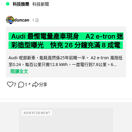
科技娛樂
科技新聞
duncan
1 日
Audi 最慳電量產車現身 A2 e-tron 迷
彩造型曝光 快充 26 分鐘充滿 8 成電
Audi 呢部新車，能耗竟然係25年前嘅一半。 A2 e-tron 風阻低
至0.24，每百公里只需12.8 kWh，一度電行到7.8公里。6...
閱讀全文
7
1
分享
↗
ADVERTISEMENT