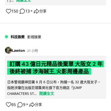
閱讀全文
門...
150
13
分享
↗
科技娛樂
影視娛樂
Lawton
21 小時
訂購 43 億日元精品後棄單 大阪女 2 年
後終被捕 涉海賊王,火影周邊產品
日本警視廳神田署 8 月 6 日公布，拘捕一名 32 歲大阪女子，
指她涉嫌在出版巨頭集英社旗下官方網店「JUMP
閱讀全文
CHARACTERS ST...
65
9
分享
↗