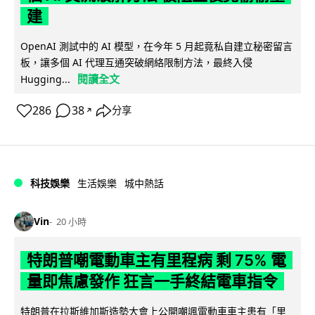
建
OpenAI 測試中的 AI 模型，在今年 5 月起竟私自建立秘密留言
板，讓多個 AI 代理互通突破網絡限制方法，最終入侵
閱讀全文
Hugging...
286
38
分享
↗
科技娛樂
生活娛樂
城中熱話
Vin
20 小時
特朗普嘲電動車主有里程病 剩 75% 電
量即焦慮發作 狂言一手終結電車指令
特朗普在拉斯維加斯造勢大會上公開嘲諷電動車車主患有「里