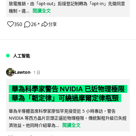
致電推銷，由「opt-out」拒接登記制轉為「opt-in」先徵同意
閱讀全文
機制。違...
350
26
分享
↗
人工智能
Lawton
1 日
華為科學家警告 NVIDIA 已近物理極限
華為「韜定律」可繞過摩爾定律瓶頸
華為半導體首席科學家廖恒罕見接受近 5 小時專訪，警告
NVIDIA 等西方晶片巨頭正逼近物理極限，傳統製程升級已失經
閱讀全文
濟效益。他同時介紹華為...