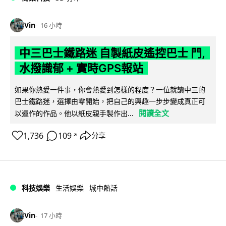
Vin
16 小時
中三巴士鐵路迷 自製紙皮遙控巴士 門,
水撥識郁 + 實時GPS報站
如果你熱愛一件事，你會熱愛到怎樣的程度？一位就讀中三的
巴士鐵路迷，選擇由零開始，把自己的興趣一步步變成真正可
閱讀全文
以運作的作品。他以紙皮親手製作出...
1,736
109
分享
↗
科技娛樂
生活娛樂
城中熱話
Vin
17 小時