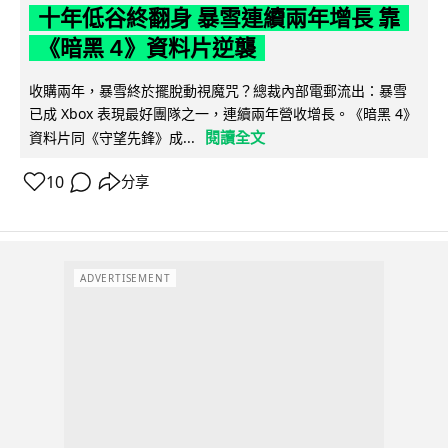
十年低谷終翻身 暴雪連續兩年增長 靠
《暗黑 4》資料片逆襲
收購兩年，暴雪終於擺脫動視魔咒？總裁內部電郵流出：暴雪
已成 Xbox 表現最好團隊之一，連續兩年營收增長。《暗黑 4》
閱讀全文
資料片同《守望先鋒》成...
10
分享
ADVERTISEMENT