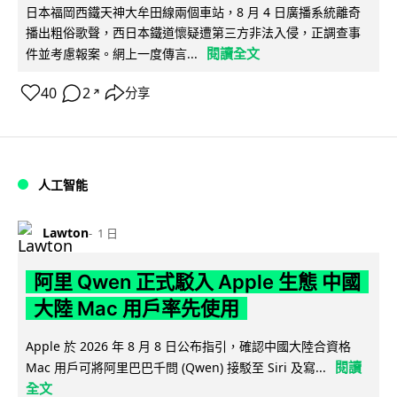
日本福岡西鐵天神大牟田線兩個車站，8 月 4 日廣播系統離奇
播出粗俗歌聲，西日本鐵道懷疑遭第三方非法入侵，正調查事
閱讀全文
件並考慮報案。網上一度傳言...
40
2
分享
↗
人工智能
Lawton
1 日
阿里 Qwen 正式駁入 Apple 生態 中國
大陸 Mac 用戶率先使用
Apple 於 2026 年 8 月 8 日公布指引，確認中國大陸合資格
閱讀
Mac 用戶可將阿里巴巴千問 (Qwen) 接駁至 Siri 及寫...
全文