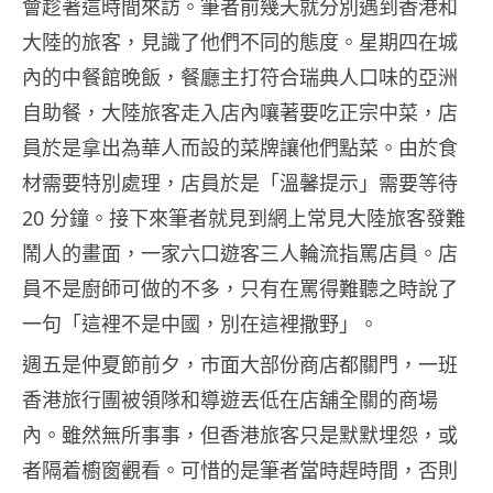
會趁著這時間來訪。筆者前幾天就分別遇到香港和
大陸的旅客，見識了他們不同的態度。星期四在城
內的中餐館晚飯，餐廳主打符合瑞典人口味的亞洲
自助餐，大陸旅客走入店內嚷著要吃正宗中菜，店
員於是拿出為華人而設的菜牌讓他們點菜。由於食
材需要特別處理，店員於是「溫馨提示」需要等待
20 分鐘。接下來筆者就見到網上常見大陸旅客發難
鬧人的畫面，一家六口遊客三人輪流指罵店員。店
員不是廚師可做的不多，只有在罵得難聽之時說了
一句「這裡不是中國，別在這裡撒野」。
週五是仲夏節前夕，市面大部份商店都關門，一班
香港旅行團被領隊和導遊丟低在店舖全關的商場
內。雖然無所事事，但香港旅客只是默默埋怨，或
者隔着櫥窗觀看。可惜的是筆者當時趕時間，否則