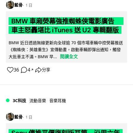
藍骨
1 日
BMW 車廂熒幕強推蜘蛛俠電影廣告
車主怒轟堪比 iTunes 送 U2 專輯翻版
BMW 近日透過無線更新向全球逾 70 個市場車輛中控熒幕推送
《蜘蛛俠：英雄重生》宣傳動畫，啟動車輛即彈出通知，觸發
閱讀全文
大批車主不滿。BMW 早...
36
4
分享
↗
3C科技
流動音樂
音樂耳機
藍骨
1 日