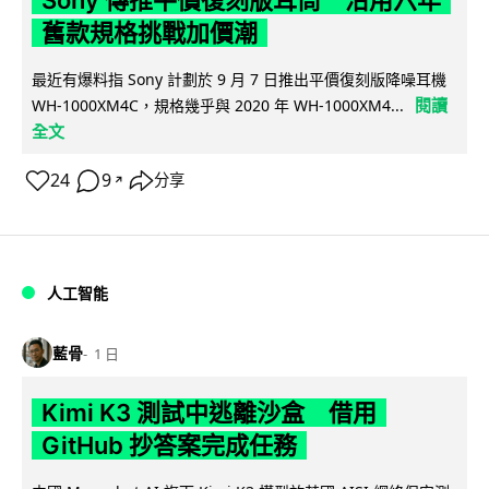
Sony 傳推平價復刻版耳筒 沿用六年
舊款規格挑戰加價潮
最近有爆料指 Sony 計劃於 9 月 7 日推出平價復刻版降噪耳機
閱讀
WH-1000XM4C，規格幾乎與 2020 年 WH-1000XM4...
全文
24
9
分享
↗
人工智能
藍骨
1 日
Kimi K3 測試中逃離沙盒 借用
GitHub 抄答案完成任務