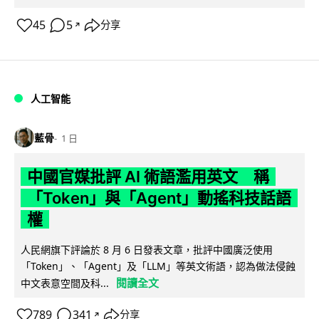
45
5
分享
↗
人工智能
藍骨
1 日
中國官媒批評 AI 術語濫用英文 稱
「Token」與「Agent」動搖科技話語
權
人民網旗下評論於 8 月 6 日發表文章，批評中國廣泛使用
「Token」、「Agent」及「LLM」等英文術語，認為做法侵蝕
閱讀全文
中文表意空間及科...
789
341
分享
↗