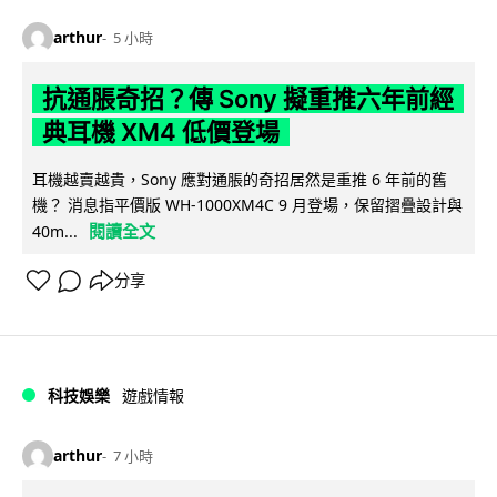
arthur
5 小時
抗通脹奇招？傳 Sony 擬重推六年前經
典耳機 XM4 低價登場
耳機越賣越貴，Sony 應對通脹的奇招居然是重推 6 年前的舊
機？ 消息指平價版 WH-1000XM4C 9 月登場，保留摺疊設計與
閱讀全文
40m...
分享
科技娛樂
遊戲情報
arthur
7 小時