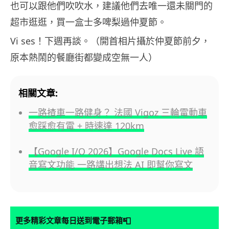
也可以跟他們吹吹水，建議他們去唯一還未關門的
超市逛逛，買一盒士多啤梨過仲夏節。
Vi ses！下週再談。（開首相片攝於仲夏節前夕，
原本熱鬧的餐廳街都變成空無一人）
相關文章:
一路揸車一路健身？ 法國 Vigoz 三輪電動車
愈踩愈有電 + 時速達 120km
【Google I/O 2026】Google Docs Live 語
音寫文功能 一路講出想法 AI 即幫你寫文
📮
更多精彩文章每日送到電子郵箱