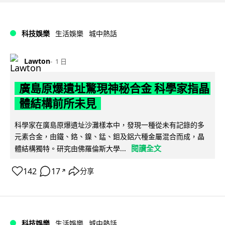
科技娛樂
生活娛樂
城中熱話
Lawton
1 日
廣島原爆遺址驚現神秘合金 科學家指晶
體結構前所未見
科學家在廣島原爆遺址沙灘樣本中，發現一種從未有記錄的多
元素合金，由鐵、鉻、鎳、錳、鉬及鋁六種金屬混合而成，晶
閱讀全文
體結構獨特。研究由佛羅倫斯大學...
142
17
分享
↗
科技娛樂
生活娛樂
城中熱話