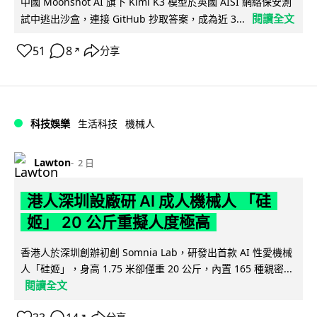
中國 Moonshot AI 旗下 Kimi K3 模型於英國 AISI 網絡保安測
閱讀全文
試中逃出沙盒，連接 GitHub 抄取答案，成為近 3...
51
8
分享
↗
科技娛樂
生活科技
機械人
Lawton
2 日
港人深圳設廠研 AI 成人機械人 「硅
姬」 20 公斤重擬人度極高
香港人於深圳創辦初創 Somnia Lab，研發出首款 AI 性愛機械
人「硅姬」，身高 1.75 米卻僅重 20 公斤，內置 165 種親密...
閱讀全文