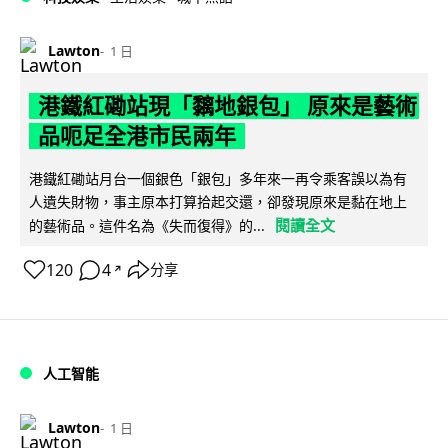
Lawton
1 日
港鐵紅磡站現「黐地銀包」 原來是藝術
品呃足全港市民兩年
港鐵紅磡站月台一個銀色「銀包」多年來一再令乘客誤以為有
人遺失財物，事主原本打算拾起交還，卻發現原來是黏在地上
閱讀全文
的藝術品。這件名為《失而復得》的...
120
4
分享
↗
人工智能
Lawton
1 日