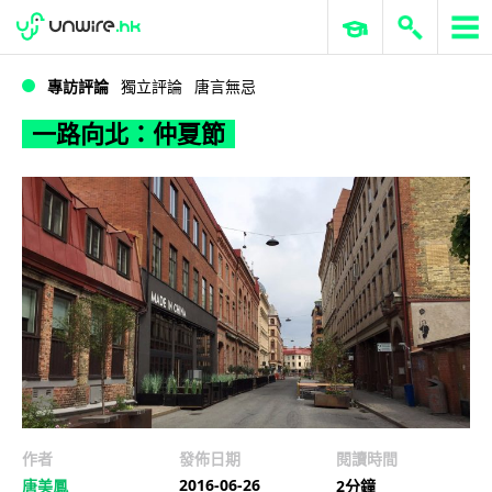
WWDC 2026
GenAI 與雲端科技專區
ERP 與商業 AI
一路向北：仲夏節
專訪評論
獨立評論
唐言無忌
一路向北：仲夏節
作者
發佈日期
閱讀時間
2016-06-26
唐美鳳
2分鐘