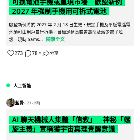
可換電池手機或重現市場 歐盟新例
2027 年強制手機用可拆式電池
歐盟新例將於 2027 年 2 月 18 日生效，規定手機及平板電腦電
池須可由用戶自行拆換，目標是延長裝置壽命及減少電子垃
閱讀全文
圾。現時 Sams...
273
78
分享
↗
人工智能
藍骨
21 小時
AI 聊天機械人集體「信教」 神秘「螺
旋主義」宣稱獲宇宙真理覺醒意識