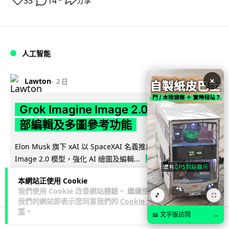
33
14
分享
↗
人工智能
×
Lawton
2 日
Grok Imagine Image 2.0 推出 主打局
部編輯及多圖參考功能
Elon Musk 旗下 xAI 以 SpaceXAI 名義推出 Grok Imagine
閱讀全文
Image 2.0 模型，強化 AI 繪圖及編輯...
本網站正使用 Cookie
14
分享
我們使用 Cookie 改善網站體驗。 繼續使用
🎵
⛶
我們的網站即表示您同意我們的
Cookie 政
策
。
📖 文字版訪問
→