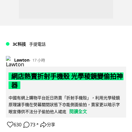
3C科技
手提電話
Lawton
17 小時
網店熱賣折射手機殼 光學稜鏡變偷拍神
器
中國有網上購物平台近日熱賣「折射手機殼」，利用光學稜鏡
原理讓手機在熒幕關閉狀態下亦能側面偷拍，賣家更以暗示字
閱讀全文
眼宣傳供不法分子偷拍他人裙底
630
73
分享
↗