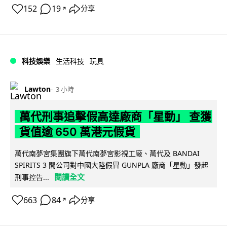
152
19
分享
↗
科技娛樂
生活科技
玩具
Lawton
3 小時
萬代刑事追擊假高達廠商「星動」 查獲
貨值逾 650 萬港元假貨
萬代南夢宮集團旗下萬代南夢宮影視工廠、萬代及 BANDAI
SPIRITS 3 間公司對中國大陸假冒 GUNPLA 廠商「星動」發起
閱讀全文
刑事控告...
663
84
分享
↗