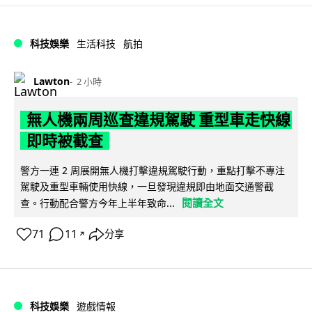
科技娛樂
生活科技
航拍
Lawton
2 小時
無人機兩周巡查違規駕駛 重型車走快線
即時被截查
警方一連 2 周展開無人機打擊違規駕駛行動，重點打擊不專注
駕駛及重型車輛使用快線，一旦發現違規即由地面交通警截
閱讀全文
查。行動配合警方今年上半年致命...
71
11
分享
↗
科技娛樂
遊戲情報