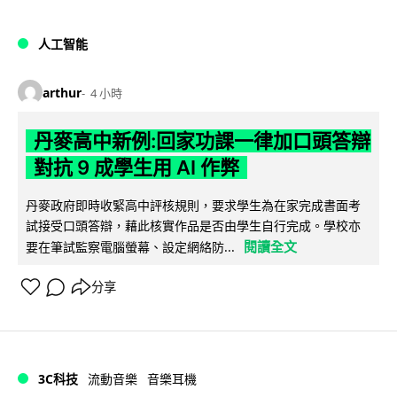
人工智能
arthur
4 小時
丹麥高中新例:回家功課一律加口頭答辯
對抗 9 成學生用 AI 作弊
丹麥政府即時收緊高中評核規則，要求學生為在家完成書面考
試接受口頭答辯，藉此核實作品是否由學生自行完成。學校亦
閱讀全文
要在筆試監察電腦螢幕、設定網絡防...
分享
3C科技
流動音樂
音樂耳機