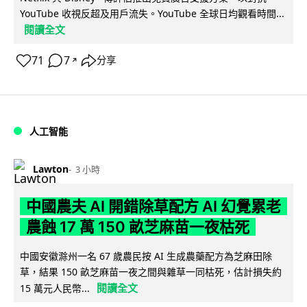
YouTube 收視反超及用戶流失。YouTube 全球日均觀看時間...
閱讀全文
71
7
分享
↗
人工智能
Lawton
3 小時
中國農夫 AI 開錯除草配方 AI 幻覺累老
農蝕 17 萬 150 畝芝麻苗一夜枯死
中國安徽滁州一名 67 歲農民按 AI 生成農藥配方為芝麻田除
草，結果 150 畝芝麻苗一夜之間與雜草一同枯死，估計損失約
閱讀全文
15 萬元人民幣...