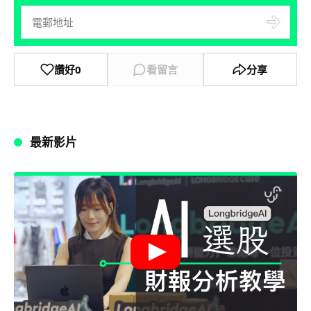
讚好
0
看留言
分享
最新影片