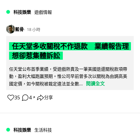
科技娛樂
遊戲情報
藍骨
18 小時
任天堂多收關稅不作退款 業績報告理
想卻惹集體訴訟
任天堂公布首季業績，受遊戲熱賣及一筆美國退還關稅款項帶
動，盈利大幅跑贏預期。惟公司早前曾多次以關稅為由調高美
閱讀全文
國定價，如今關稅被裁定違法並全數...
35
4
分享
↗
科技娛樂
生活科技