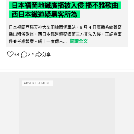
日本福岡地鐵廣播被入侵 播不雅歌曲
西日本鐵道疑黑客所為
日本福岡西鐵天神大牟田線兩個車站，8 月 4 日廣播系統離奇
播出粗俗歌聲，西日本鐵道懷疑遭第三方非法入侵，正調查事
閱讀全文
件並考慮報案。網上一度傳言...
38
2
分享
↗
ADVERTISEMENT