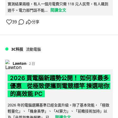
實測結果兩極，有人一個月電費只需 118 元人民幣，有人飆到
閱讀全文
過千。電力部門話不能...
39
分享
3C科技
流動電腦
Lawton
2 日
2026 買電腦新趨勢公開！ 如何享最多
優惠 從極致便攜到電競標竿 揀選啱你
的高效能 PC
2026 年的電腦選購基準已經全面升級。除了基本效能，「極致
輕量化」、「機身美學」、「AI算力」、「前瞻技術加持」以
閱讀全文
及「品質與售後服務」 已...