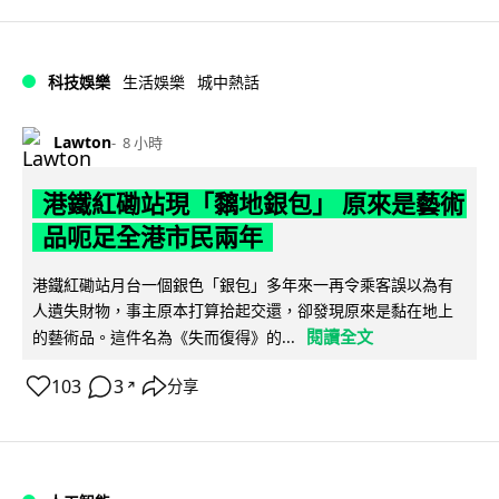
科技娛樂
生活娛樂
城中熱話
Lawton
8 小時
港鐵紅磡站現「黐地銀包」 原來是藝術
品呃足全港市民兩年
港鐵紅磡站月台一個銀色「銀包」多年來一再令乘客誤以為有
人遺失財物，事主原本打算拾起交還，卻發現原來是黏在地上
閱讀全文
的藝術品。這件名為《失而復得》的...
103
3
分享
↗