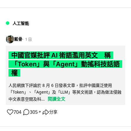
人工智能
藍骨
1 日
中國官媒批評 AI 術語濫用英文 稱
「Token」與「Agent」動搖科技話語
權
人民網旗下評論於 8 月 6 日發表文章，批評中國廣泛使用
「Token」、「Agent」及「LLM」等英文術語，認為做法侵蝕
閱讀全文
中文表意空間及科...
704
305
分享
↗