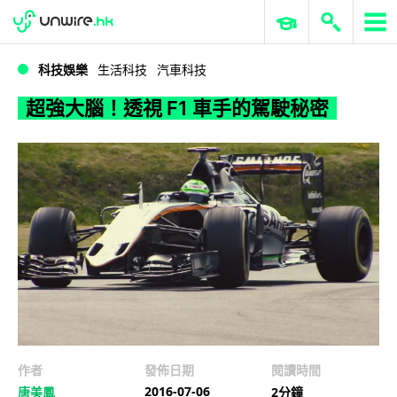
WWDC 2026
GenAI 與雲端科技專區
ERP 與商業 AI
超強大腦！透視 F1 車手的駕駛秘密
科技娛樂
生活科技
汽車科技
超強大腦！透視 F1 車手的駕駛秘密
作者
發佈日期
閱讀時間
2016-07-06
唐美鳳
2分鐘