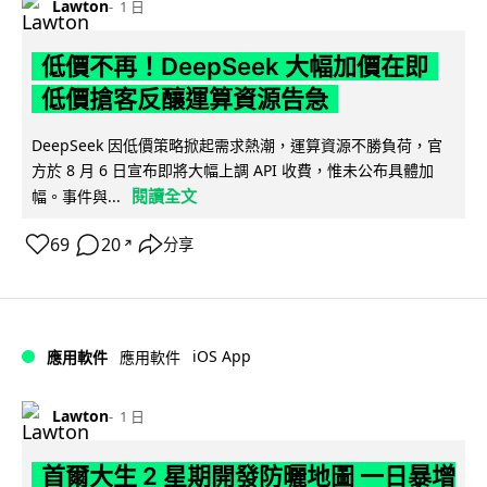
Lawton
1 日
低價不再！DeepSeek 大幅加價在即
低價搶客反釀運算資源告急
DeepSeek 因低價策略掀起需求熱潮，運算資源不勝負荷，官
方於 8 月 6 日宣布即將大幅上調 API 收費，惟未公布具體加
閱讀全文
幅。事件與...
69
20
分享
↗
iOS App
應用軟件
應用軟件
Lawton
1 日
首爾大生 2 星期開發防曬地圖 一日暴增