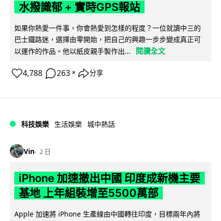
水撥識郁 + 實時GPS報站
如果你熱愛一件事，你會熱愛到怎樣的程度？一位就讀中三的
巴士鐵路迷，選擇由零開始，把自己的興趣一步步變成真正可
閱讀全文
以運作的作品。他以紙皮親手製作出...
4,788
263
分享
↗
科技娛樂
生活娛樂
城中熱話
Vin
2 日
iPhone 加速撤出中國 印度成新機主要
基地 上年組裝增至5500萬部
Apple 加速將 iPhone 生產線由中國轉往印度，目標兩年內將