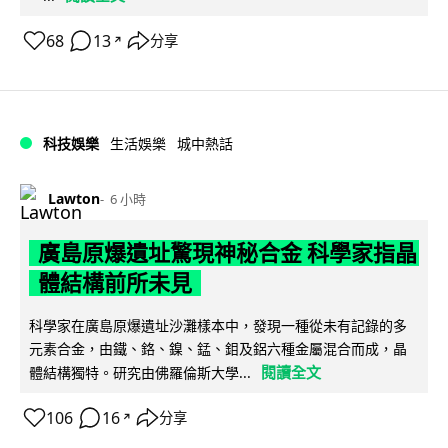
68
13
分享
↗
科技娛樂
生活娛樂
城中熱話
Lawton
6 小時
廣島原爆遺址驚現神秘合金 科學家指晶
體結構前所未見
科學家在廣島原爆遺址沙灘樣本中，發現一種從未有記錄的多
元素合金，由鐵、鉻、鎳、錳、鉬及鋁六種金屬混合而成，晶
閱讀全文
體結構獨特。研究由佛羅倫斯大學...
106
16
分享
↗