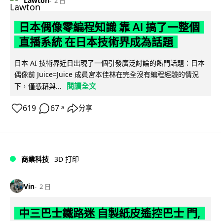
Lawton
2 日
日本偶像零編程知識 靠 AI 搞了一整個
直播系統 在日本技術界成為話題
日本 AI 技術界近日出現了一個引發廣泛討論的熱門話題：日本
偶像前 Juice=Juice 成員宮本佳林在完全沒有編程經驗的情況
閱讀全文
下，僅憑藉與...
619
67
分享
↗
商業科技
3D 打印
Vin
2 日
中三巴士鐵路迷 自製紙皮遙控巴士 門,