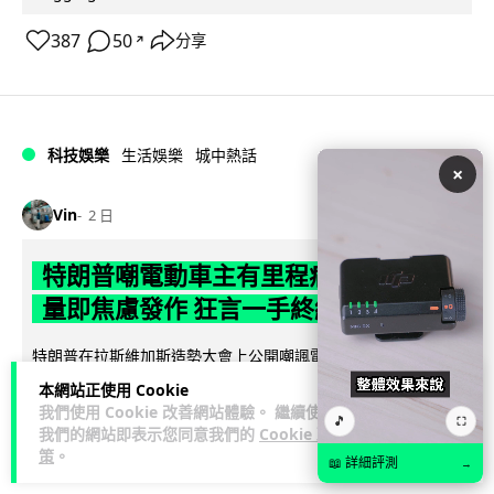
387
50
分享
↗
科技娛樂
生活娛樂
城中熱話
×
Vin
2 日
特朗普嘲電動車主有里程病 剩 75% 電
量即焦慮發作 狂言一手終結電車指令
特朗普在拉斯維加斯造勢大會上公開嘲諷電動車車主患有「里
程焦慮病」，聲稱電量剩 75% 便發作，並重申已廢除電動車強
本網站正使用 Cookie
閱讀全文
制令。惟專業車媒隨即反駁，...
我們使用 Cookie 改善網站體驗。 繼續使用
🎵
⛶
我們的網站即表示您同意我們的
Cookie 政
639
279
策
。
分享
↗
📖 詳細評測
→