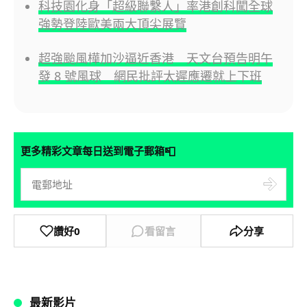
科技園化身「超級聯繫人」率港創科闖全球
強勢登陸歐美兩大頂尖展覽
超強颱風樺加沙逼近香港 天文台預告明午
發 8 號風球 網民批評太遲應遷就上下班
📮
更多精彩文章每日送到電子郵箱
讚好
0
看留言
分享
最新影片