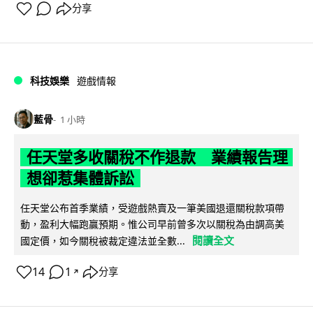
分享
科技娛樂
遊戲情報
藍骨
1 小時
任天堂多收關稅不作退款 業績報告理
想卻惹集體訴訟
任天堂公布首季業績，受遊戲熱賣及一筆美國退還關稅款項帶
動，盈利大幅跑贏預期。惟公司早前曾多次以關稅為由調高美
閱讀全文
國定價，如今關稅被裁定違法並全數...
14
1
分享
↗