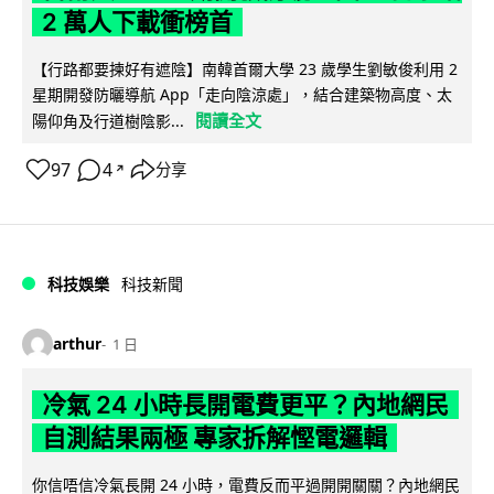
2 萬人下載衝榜首
【行路都要揀好有遮陰】南韓首爾大學 23 歲學生劉敏俊利用 2
星期開發防曬導航 App「走向陰涼處」，結合建築物高度、太
閱讀全文
陽仰角及行道樹陰影...
97
4
分享
↗
科技娛樂
科技新聞
arthur
1 日
冷氣 24 小時長開電費更平？內地網民
自測結果兩極 專家拆解慳電邏輯
你信唔信冷氣長開 24 小時，電費反而平過開開關關？內地網民