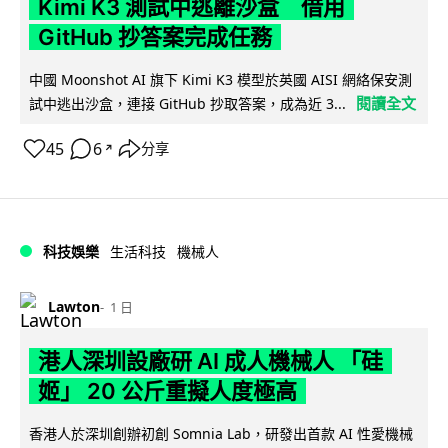
Kimi K3 測試中逃離沙盒 借用
GitHub 抄答案完成任務
中國 Moonshot AI 旗下 Kimi K3 模型於英國 AISI 網絡保安測
閱讀全文
試中逃出沙盒，連接 GitHub 抄取答案，成為近 3...
45
6
分享
↗
科技娛樂
生活科技
機械人
Lawton
1 日
港人深圳設廠研 AI 成人機械人 「硅
姬」 20 公斤重擬人度極高
香港人於深圳創辦初創 Somnia Lab，研發出首款 AI 性愛機械