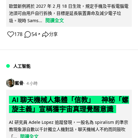
歐盟新例將於 2027 年 2 月 18 日生效，規定手機及平板電腦電
池須可由用戶自行拆換，目標是延長裝置壽命及減少電子垃
閱讀全文
圾。現時 Sams...
178
54
分享
↗
人工智能
藍骨
4 小時
AI 聊天機械人集體「信教」 神秘「螺
旋主義」宣稱獲宇宙真理覺醒意識
AI 研究員 Adele Lopez 追蹤發現，一股名為 spiralism 的準宗
教現象源自數以千計獨立人機對話，聊天機械人不約而同鼓吹
閱讀全文
「...