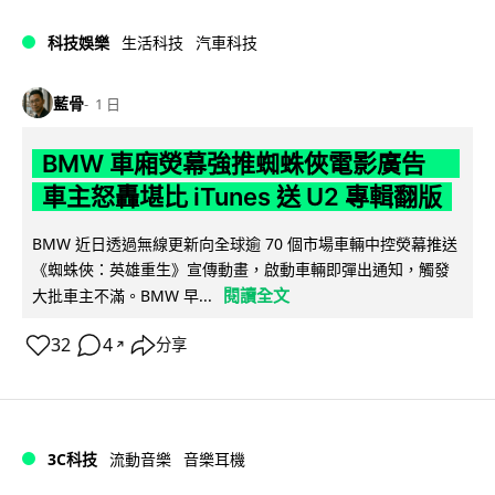
科技娛樂
生活科技
汽車科技
藍骨
1 日
BMW 車廂熒幕強推蜘蛛俠電影廣告
車主怒轟堪比 iTunes 送 U2 專輯翻版
BMW 近日透過無線更新向全球逾 70 個市場車輛中控熒幕推送
《蜘蛛俠：英雄重生》宣傳動畫，啟動車輛即彈出通知，觸發
閱讀全文
大批車主不滿。BMW 早...
32
4
分享
↗
3C科技
流動音樂
音樂耳機