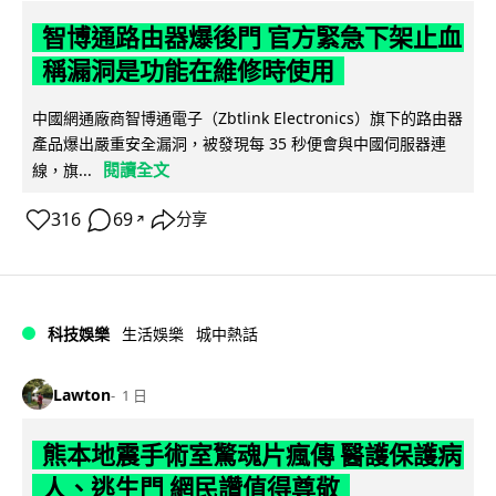
智博通路由器爆後門 官方緊急下架止血
稱漏洞是功能在維修時使用
中國網通廠商智博通電子（Zbtlink Electronics）旗下的路由器
產品爆出嚴重安全漏洞，被發現每 35 秒便會與中國伺服器連
閱讀全文
線，旗...
316
69
分享
↗
科技娛樂
生活娛樂
城中熱話
Lawton
1 日
熊本地震手術室驚魂片瘋傳 醫護保護病
人、逃生門 網民讚值得尊敬