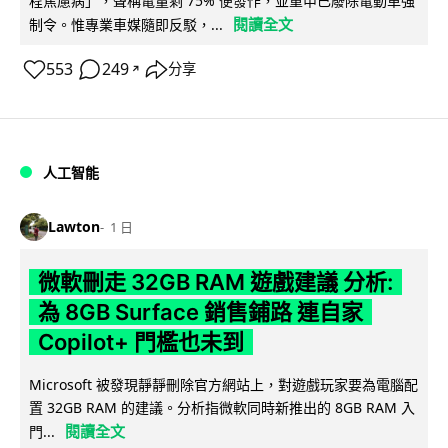
程焦慮病」，聲稱電量剩 75% 便發作，並重申已廢除電動車強
閱讀全文
制令。惟專業車媒隨即反駁，...
553
249
分享
↗
人工智能
Lawton
1 日
微軟刪走 32GB RAM 遊戲建議 分析:
為 8GB Surface 銷售鋪路 連自家
Copilot+ 門檻也未到
Microsoft 被發現靜靜刪除官方網站上，對遊戲玩家要為電腦配
置 32GB RAM 的建議。分析指微軟同時新推出的 8GB RAM 入
閱讀全文
門...