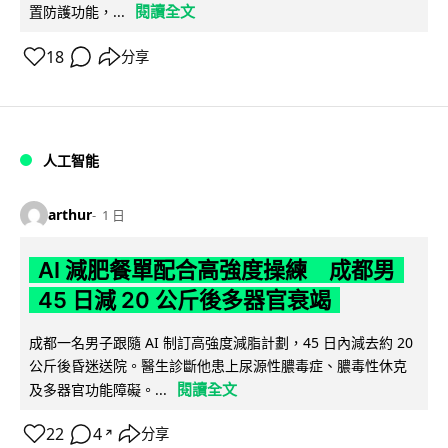
閱讀全文
置防護功能，...
18
分享
人工智能
arthur
1 日
AI 減肥餐單配合高強度操練 成都男
45 日減 20 公斤後多器官衰竭
成都一名男子跟隨 AI 制訂高強度減脂計劃，45 日內減去約 20
公斤後昏迷送院。醫生診斷他患上尿源性膿毒症、膿毒性休克
閱讀全文
及多器官功能障礙。...
22
4
分享
↗