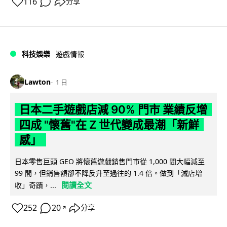
116
分享
科技娛樂
遊戲情報
Lawton
1 日
日本二手遊戲店減 90% 門市 業績反增
四成 "懷舊"在 Z 世代變成最潮「新鮮
感」
日本零售巨頭 GEO 將懷舊遊戲銷售門市從 1,000 間大幅減至
99 間，但銷售額卻不降反升至過往的 1.4 倍。做到「減店增
閱讀全文
收」奇蹟，...
252
20
分享
↗