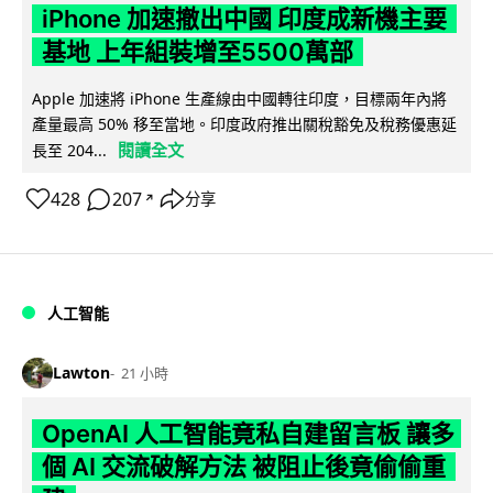
iPhone 加速撤出中國 印度成新機主要
基地 上年組裝增至5500萬部
Apple 加速將 iPhone 生產線由中國轉往印度，目標兩年內將
產量最高 50% 移至當地。印度政府推出關稅豁免及稅務優惠延
閱讀全文
長至 204...
428
207
分享
↗
人工智能
Lawton
21 小時
OpenAI 人工智能竟私自建留言板 讓多
個 AI 交流破解方法 被阻止後竟偷偷重