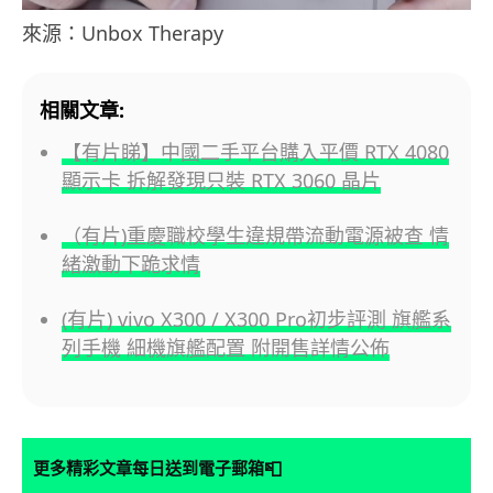
來源：Unbox Therapy
相關文章:
【有片睇】中國二手平台購入平價 RTX 4080
顯示卡 拆解發現只裝 RTX 3060 晶片
（有片)重慶職校學生違規帶流動電源被查 情
緒激動下跪求情
(有片) vivo X300 / X300 Pro初步評測 旗艦系
列手機 細機旗艦配置 附開售詳情公佈
📮
更多精彩文章每日送到電子郵箱