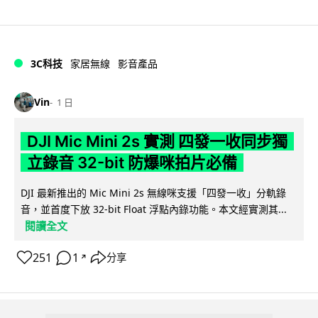
3C科技
家居無線
影音產品
Vin
1 日
DJI Mic Mini 2s 實測 四發一收同步獨
立錄音 32-bit 防爆咪拍片必備
DJI 最新推出的 Mic Mini 2s 無線咪支援「四發一收」分軌錄
音，並首度下放 32-bit Float 浮點內錄功能。本文經實測其...
閱讀全文
251
1
分享
↗