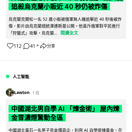
追殺烏克蘭小販近 40 秒仍被炸傷
烏克蘭克爾松一名 52 歲小販被俄軍無人機追擊近 40 秒後被炸
傷，影片由烏克蘭總統澤連斯基公開。他直斥俄軍對平民進行
閱讀全文
「狩獵式」攻擊，烏克蘭...
112
41
分享
↗
人工智能
Lawton
1 日
中國湖北男自學 AI 「煉金術」 屋內煉
金冒濃煙驚動全區
中國湖北黃石一名男子見金價高企，利用 AI 自學提煉黃金，在