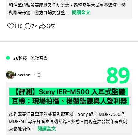
租住單位私設高壓爐及作坊冶煉，過程產生大量刺鼻濃煙，驚
閱讀全文
動鄰居報警。警方到場揭發整...
110
7
分享
↗
3C科技
流動音樂
89
Lawton
1 日
【評測】Sony IER-M500 入耳式監聽
耳機：現場拍攝、後製監聽與人聲利器
談到專業混音專用的聲音監聽耳機，Sony 經典 MDR-7506 到
MDR-M1 專業錄音室耳機都為人熟悉。而現在舞台製作者與創
閱讀全文
意影像製作...