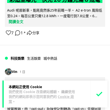
Audi 呢部新車，能耗竟然係25年前嘅一半。 A2 e-tron 風阻低
至0.24，每百公里只需12.8 kWh，一度電行到7.8公里。6...
閱讀全文
7
1
分享
↗
科技娛樂
生活娛樂
城中熱話
Vin
1 日
法國 8 月 11 日出新例 未經同意嚴禁
本網站正使用 Cookie
Cold Call 違規企業最高罰 345 萬
我們使用 Cookie 改善網站體驗。 繼續使用
我們的網站即表示您同意我們的
Cookie 政
策
。
法國將於 8 月 11 日起實施新例，全面禁止企業未經消費者同意
致電推銷，由「opt-out」拒接登記制轉為「opt-in」先徵同意