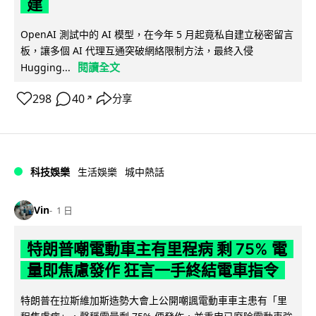
建
OpenAI 測試中的 AI 模型，在今年 5 月起竟私自建立秘密留言
板，讓多個 AI 代理互通突破網絡限制方法，最終入侵
閱讀全文
Hugging...
298
40
分享
↗
科技娛樂
生活娛樂
城中熱話
Vin
1 日
特朗普嘲電動車主有里程病 剩 75% 電
量即焦慮發作 狂言一手終結電車指令
特朗普在拉斯維加斯造勢大會上公開嘲諷電動車車主患有「里