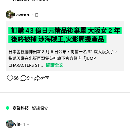
Lawton
1 日
訂購 43 億日元精品後棄單 大阪女 2 年
後終被捕 涉海賊王,火影周邊產品
日本警視廳神田署 8 月 6 日公布，拘捕一名 32 歲大阪女子，
指她涉嫌在出版巨頭集英社旗下官方網店「JUMP
閱讀全文
CHARACTERS ST...
66
9
分享
↗
商業科技
資訊保安
Vin
1 日