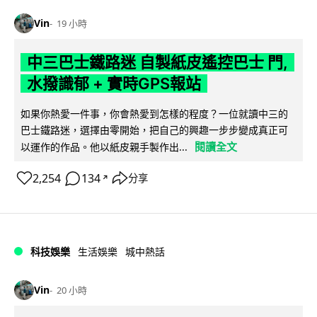
Vin
19 小時
中三巴士鐵路迷 自製紙皮遙控巴士 門,
水撥識郁 + 實時GPS報站
如果你熱愛一件事，你會熱愛到怎樣的程度？一位就讀中三的
巴士鐵路迷，選擇由零開始，把自己的興趣一步步變成真正可
閱讀全文
以運作的作品。他以紙皮親手製作出...
2,254
134
分享
↗
科技娛樂
生活娛樂
城中熱話
Vin
20 小時