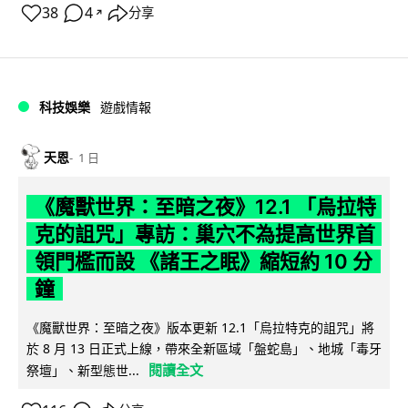
38
4
分享
↗
科技娛樂
遊戲情報
天恩
1 日
《魔獸世界：至暗之夜》12.1 「烏拉特
克的詛咒」專訪：巢穴不為提高世界首
領門檻而設 《諸王之眠》縮短約 10 分
鐘
《魔獸世界：至暗之夜》版本更新 12.1「烏拉特克的詛咒」將
於 8 月 13 日正式上線，帶來全新區域「盤蛇島」、地城「毒牙
閱讀全文
祭壇」、新型態世...