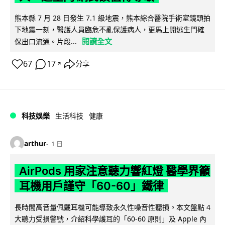
熊本縣 7 月 28 日發生 7.1 級地震，熊本綜合醫院手術室鏡頭拍
下地震一刻，醫護人員臨危不亂保護病人，更馬上開逃生門確
閱讀全文
保出口流通。片段...
67
17
分享
↗
科技娛樂
生活科技
健康
arthur
1 日
AirPods 用家注意聽力響紅燈 醫學界籲
耳機用戶謹守「60-60」鐵律
長時間高音量佩戴耳機可能導致永久性噪音性聽損。本文盤點 4
大聽力受損警號，介紹科學護耳的「60-60 原則」及 Apple 內