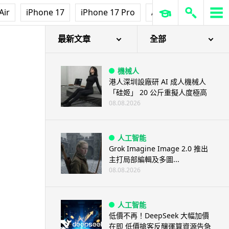
Air
iPhone 17
iPhone 17 Pro
AirPods Pro 3
Ap
最新文章
全部
機械人
港人深圳設廠研 AI 成人機械人
「硅姬」 20 公斤重擬人度極高
08.08.2026
人工智能
Grok Imagine Image 2.0 推出
主打局部編輯及多圖...
08.08.2026
人工智能
低價不再！DeepSeek 大幅加價
在即 低價搶客反釀運算資源告急