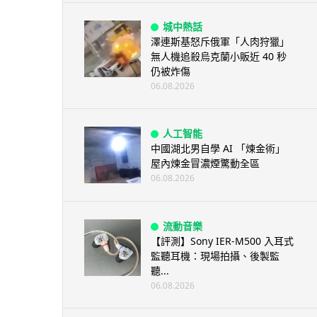
城中熱話
澤連斯基怒斥俄軍「人肉狩獵」
無人機追殺烏克蘭小販近 40 秒
仍被炸傷
06.08.2026
人工智能
中國湖北男自學 AI 「煉金術」
屋內煉金冒濃煙驚動全區
06.08.2026
流動音樂
【評測】Sony IER-M500 入耳式
監聽耳機：現場拍攝、後製監
聽...
06.08.2026