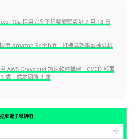
 Pixel 10a 採用完全平坦雙鏡頭設計 2 月 18 日
o 採用 Amazon Redshift 打造高效率數據分析
採用 AWS Graviton4 加速軟件構建 CI/CD 部署
3 成、成本同降 3 成
📮
送到電子郵箱