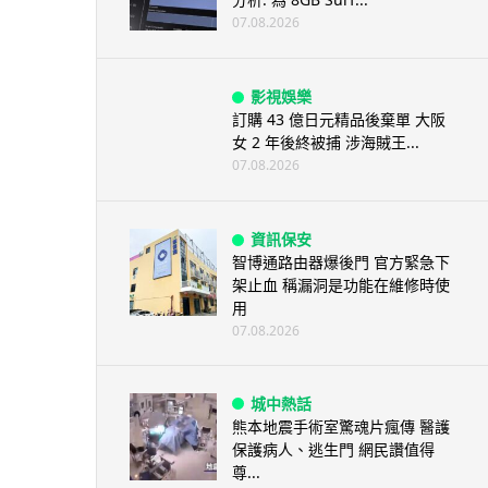
07.08.2026
影視娛樂
訂購 43 億日元精品後棄單 大阪
女 2 年後終被捕 涉海賊王...
07.08.2026
資訊保安
智博通路由器爆後門 官方緊急下
架止血 稱漏洞是功能在維修時使
用
07.08.2026
城中熱話
熊本地震手術室驚魂片瘋傳 醫護
保護病人、逃生門 網民讚值得
尊...