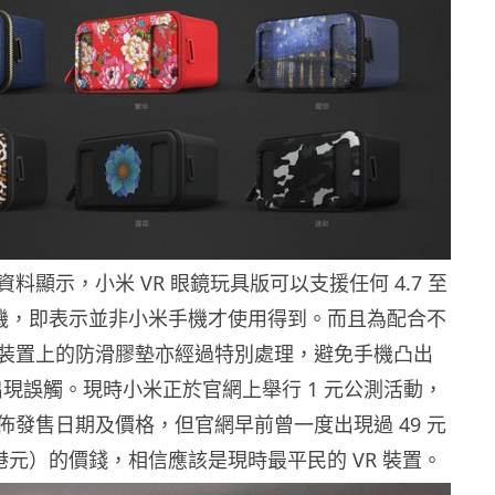
料顯示，小米 VR 眼鏡玩具版可以支援任何 4.7 至
的手機，即表示並非小米手機才使用得到。而且為配合不
裝置上的防滑膠墊亦經過特別處理，避免手機凸出
會出現誤觸。現時小米正於官網上舉行 1 元公測活動，
佈發售日期及價格，但官網早前曾一度出現過 49 元
 港元）的價錢，相信應該是現時最平民的 VR 裝置。