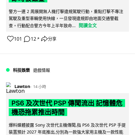
警方一連 2 周展開無人機打擊違規駕駛行動，重點打擊不專注
駕駛及重型車輛使用快線，一旦發現違規即由地面交通警截
閱讀全文
查。行動配合警方今年上半年致命...
101
12
分享
↗
科技娛樂
遊戲情報
Lawton
14 小時
PS6 及次世代 PSP 傳聞流出 記憶體危
機恐拖累推出時間
爆料媒體披露 Sony 次世代主機傳聞,指 PS6 及次世代 PSP 手提
裝置預計 2027 年底推出,分別為一款強大家用主機及一款性能