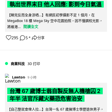
執出世界末日 他人回應: 影到今日氣溫
【睇完反而全身涼哂...】有網民初學攝影不足 1 個月，在
MegaBox 18 樓 Mega Sky 空中花園拍照，因不懂調校光影，
閱讀全文
將維港...
295
5
分享
↗
商業科技
3D 打印
Lawton
9 小時
台灣 67 歲博士翁自製反無人機槍囚 2
年半 法官斥藏火藥恐危害治安
【自己整就會俾人拉...】台灣一名 67 歲擁博士學歷退休男子，