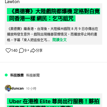
《奧德賽》大陸戲院都爆機 定格對白竟
同香港一樣 網民：乞丐詛咒
《奧德賽》繼香港、台灣後，大陸蘇州戲院 8 月 9 日亦傳出在
播放時發生意外，戲院出現機器冒煙情況，而播放停止時的畫
閱讀全文
格，字幕「來人把這些乞丐...
140
9
分享
↗
科技娛樂
科技新聞
duncan
10 小時
Uber 在港推 Elite 尊尚出行服務！夥拍