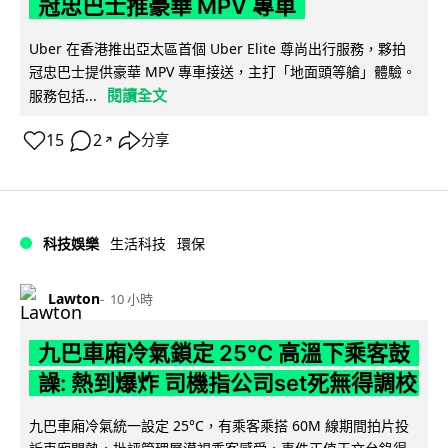
冠忠巴士推豪華 MPV 專車
Uber 在香港推出亞太區首個 Uber Elite 尊尚出行服務，夥拍
冠忠巴士提供豪華 MPV 專車接送，主打「地面頭等艙」體驗。
閱讀全文
服務包括...
15
2
分享
↗
科技娛樂
生活科技
環保
Lawton
10 小時
九巴車廂冷氣鎖定 25°C 高溫下乘客鼓
譟: 熱到爆炸 司機指公司set死無得調校
九巴車廂冷氣統一設定 25°C，有乘客乘搭 60M 線期間拍片投