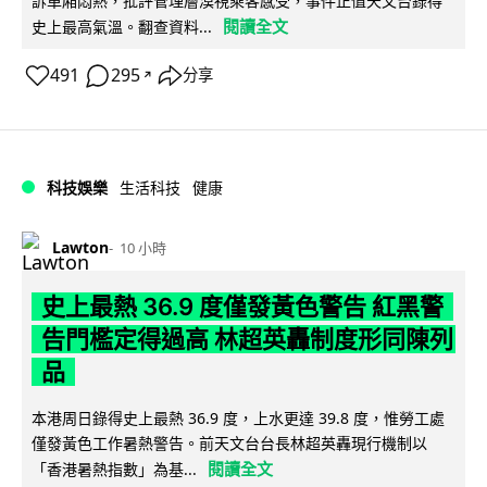
訴車廂悶熱，批評管理層漠視乘客感受，事件正值天文台錄得
閱讀全文
史上最高氣溫。翻查資料...
491
295
分享
↗
科技娛樂
生活科技
健康
Lawton
10 小時
史上最熱 36.9 度僅發黃色警告 紅黑警
告門檻定得過高 林超英轟制度形同陳列
品
本港周日錄得史上最熱 36.9 度，上水更達 39.8 度，惟勞工處
僅發黃色工作暑熱警告。前天文台台長林超英轟現行機制以
閱讀全文
「香港暑熱指數」為基...