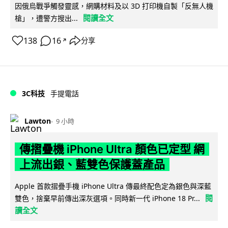
因俄烏戰爭觸發靈感，網購材料及以 3D 打印機自製「反無人機
閱讀全文
槍」，遭警方搜出...
138
16
分享
↗
3C科技
手提電話
Lawton
9 小時
傳摺疊機 iPhone Ultra 顏色已定型 網
上流出銀、藍雙色保護蓋產品
Apple 首款摺疊手機 iPhone Ultra 傳最終配色定為銀色與深藍
閱
雙色，捨棄早前傳出深灰選項。同時新一代 iPhone 18 Pr...
讀全文