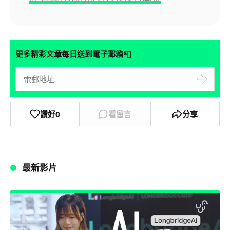
📮
更多精彩文章每日送到電子郵箱
讚好
0
看留言
分享
最新影片