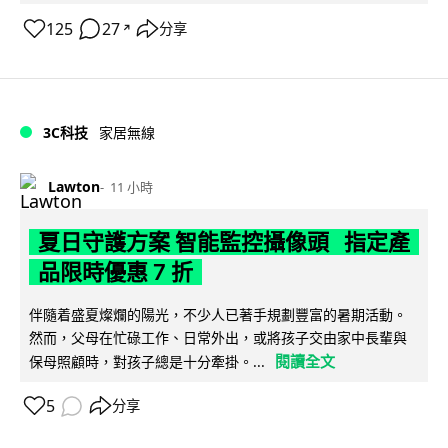
125
27
分享
↗
3C科技
家居無線
Lawton
11 小時
夏日守護方案 智能監控攝像頭 指定產
品限時優惠 7 折
伴隨着盛夏燦爛的陽光，不少人已著手規劃豐富的暑期活動。
然而，父母在忙碌工作、日常外出，或將孩子交由家中長輩與
閱讀全文
保母照顧時，對孩子總是十分牽掛。...
5
分享