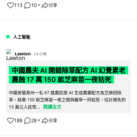
113
10
分享
↗
人工智能
Lawton
14 小時
中國農夫 AI 開錯除草配方 AI 幻覺累老
農蝕 17 萬 150 畝芝麻苗一夜枯死
中國安徽滁州一名 67 歲農民按 AI 生成農藥配方為芝麻田除
草，結果 150 畝芝麻苗一夜之間與雜草一同枯死，估計損失約
閱讀全文
15 萬元人民幣...
188
28
分享
↗