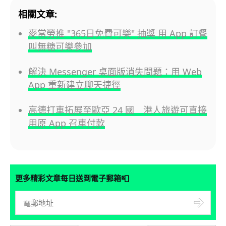
相關文章:
麥當勞推 "365日免費可樂" 抽獎 用 App 訂餐
叫無糖可樂參加
解決 Messenger 桌面版消失問題：用 Web
App 重新建立聊天捷徑
高德打車拓展至歐亞 24 國 港人旅遊可直接
用原 App 召車付款
📮
更多精彩文章每日送到電子郵箱