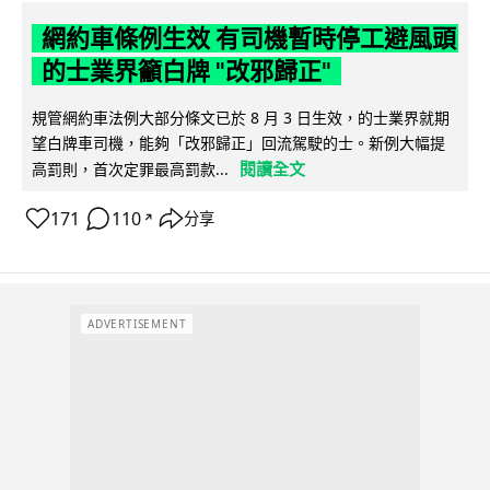
網約車條例生效 有司機暫時停工避風頭
的士業界籲白牌 "改邪歸正"
規管網約車法例大部分條文已於 8 月 3 日生效，的士業界就期
望白牌車司機，能夠「改邪歸正」回流駕駛的士。新例大幅提
閱讀全文
高罰則，首次定罪最高罰款...
171
110
分享
↗
ADVERTISEMENT