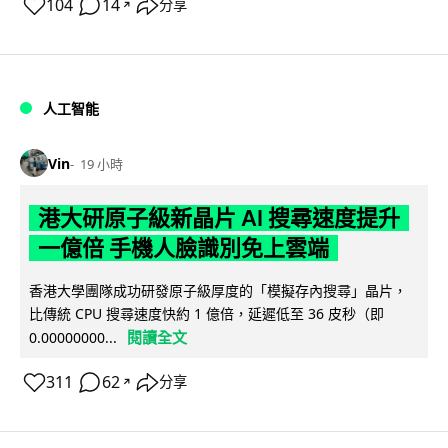
104
14
分享
↗
人工智能
Vin
19 小時
港大研原子級新晶片 AI 搜尋速度提升
一億倍 手機人臉識別免上雲端
香港大學團隊成功研發原子級厚度的「模擬存內搜尋」晶片，
比傳統 CPU 搜尋速度快約 1 億倍，延遲低至 36 皮秒（即
閱讀全文
0.00000000...
311
62
分享
↗