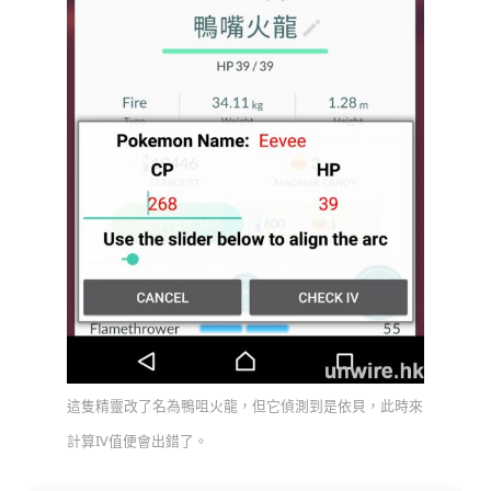
這隻精靈改了名為鴨咀火龍，但它偵測到是依貝，此時來
計算IV值便會出錯了。