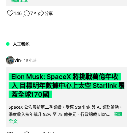
146
7
分享
↗
人工智能
Vin
19 小時
Elon Musk: SpaceX 將挑戰萬億年收
入 目標明年數據中心上太空 Starlink 覆
蓋全球170國
SpaceX 公佈最新第二季業績，受惠 Starlink 與 AI 業務帶動，
閱讀
季度收入按年飆升 92% 至 78 億美元。行政總裁 Elon...
全文