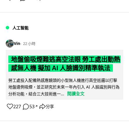
人工智能
Vin
22 小時
地盤偷吸煙難逃高空法眼 勞工處出動熱
感無人機 擬加 AI 人臉識別精準執法
勞工處投入配備熱感應鏡頭的小型無人機進行高空巡邏以打擊
地盤違例吸煙，並正研究於未來一年內引入 AI 人臉識別與行為
閱讀全文
分析功能，結合三大技術進一...
227
53
分享
↗