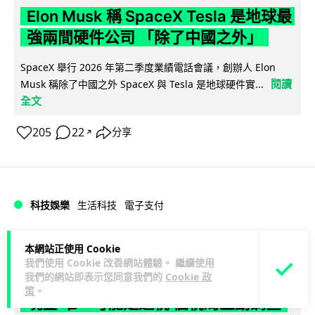
Elon Musk 稱 SpaceX Tesla 是地球最
強兩間硬件公司 「除了中國之外」
SpaceX 舉行 2026 年第二季度業績電話會議，創辦人 Elon
閱讀
Musk 稱除了中國之外 SpaceX 與 Tesla 是地球硬件實...
全文
205
22
分享
↗
科技娛樂
生活科技
電子支付
Lawton
1 日
本網站正使用 Cookie
我們使用 Cookie 改善網站體驗。 繼續使用
我們的網站即表示您同意我們的
Cookie 政
當電子支付大行其道 屈穎妍: 商戶只收
策
。
現金 唯一可能是逃稅 倡稅局主動調查