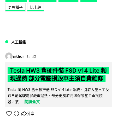
奇異種子
比卡超
人工智能
arthur
3 小時
Tesla HW3 舊硬件裝 FSD v14 Lite 頻
現過熱 部分電腦損毀車主須自費維修
Tesla 向 HW3 舊車款推送 FSD v14 Lite 系統，引發大量車主反
映自動駕駛電腦嚴重過熱，部分更觸發高溫保護甚至直接燒
閱讀全文
毀，須...
分享