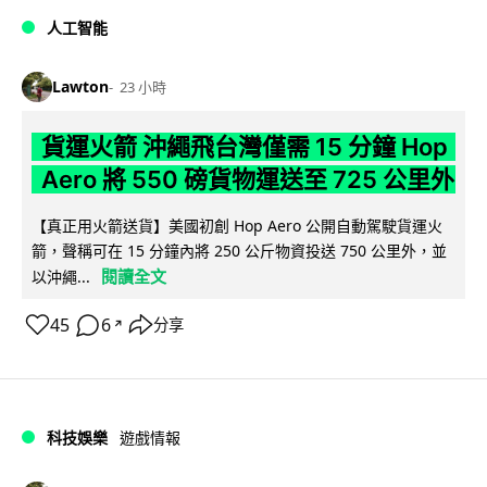
人工智能
Lawton
23 小時
貨運火箭 沖繩飛台灣僅需 15 分鐘 Hop
Aero 將 550 磅貨物運送至 725 公里外
【真正用火箭送貨】美國初創 Hop Aero 公開自動駕駛貨運火
箭，聲稱可在 15 分鐘內將 250 公斤物資投送 750 公里外，並
閱讀全文
以沖繩...
45
6
分享
↗
科技娛樂
遊戲情報