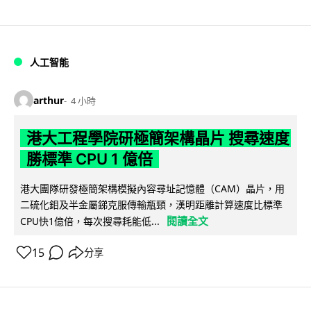
人工智能
arthur
4 小時
港大工程學院研極簡架構晶片 搜尋速度
勝標準 CPU 1 億倍
港大團隊研發極簡架構模擬內容尋址記憶體（CAM）晶片，用
二硫化鉬及半金屬銻克服傳輸瓶頸，漢明距離計算速度比標準
閱讀全文
CPU快1億倍，每次搜尋耗能低...
15
分享