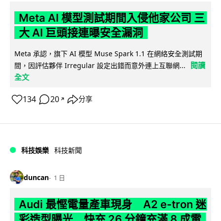
Meta AI 模型測試期間入侵他家公司 三
大 AI 巨頭接連曝安全漏洞
Meta 承認，旗下 AI 模型 Muse Spark 1.1 在網絡安全測試期
閱讀
間，因評估夥伴 Irregular 設定出錯而意外連上互聯網...
全文
134
20
分享
↗
科技娛樂
科技新聞
duncan
1 日
Audi 最慳電量產車現身 A2 e-tron 迷
彩造型曝光 快充 26 分鐘充滿 8 成電