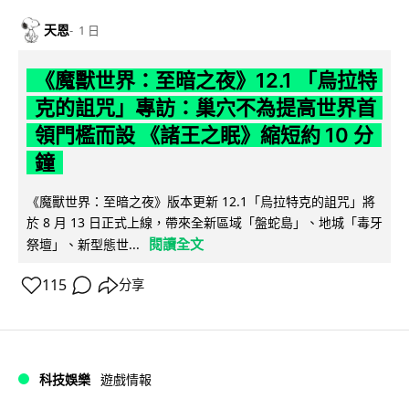
天恩
1 日
《魔獸世界：至暗之夜》12.1 「烏拉特
克的詛咒」專訪：巢穴不為提高世界首
領門檻而設 《諸王之眠》縮短約 10 分
鐘
《魔獸世界：至暗之夜》版本更新 12.1「烏拉特克的詛咒」將
於 8 月 13 日正式上線，帶來全新區域「盤蛇島」、地城「毒牙
閱讀全文
祭壇」、新型態世...
115
分享
科技娛樂
遊戲情報