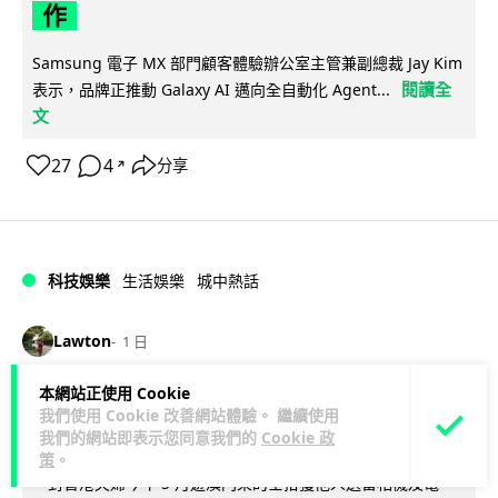
作
Samsung 電子 MX 部門顧客體驗辦公室主管兼副總裁 Jay Kim
閱讀全
表示，品牌正推動 Galaxy AI 邁向全自動化 Agent...
文
27
4
分享
↗
科技娛樂
生活娛樂
城中熱話
Lawton
1 日
本網站正使用 Cookie
港夫婦澳門的士拾相機 據為己有被的士
我們使用 Cookie 改善網站體驗。 繼續使用
Cam 睇到 2 個月後再入境被捕
我們的網站即表示您同意我們的
Cookie 政
策
。
一對香港夫婦今年 5 月遊澳門乘的士拾獲他人遺留相機及電