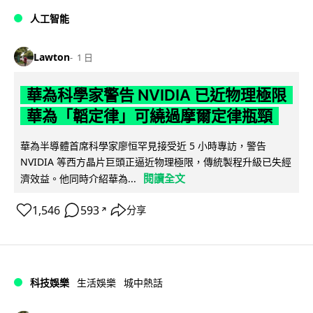
人工智能
Lawton
1 日
華為科學家警告 NVIDIA 已近物理極限
華為「韜定律」可繞過摩爾定律瓶頸
華為半導體首席科學家廖恒罕見接受近 5 小時專訪，警告
NVIDIA 等西方晶片巨頭正逼近物理極限，傳統製程升級已失經
閱讀全文
濟效益。他同時介紹華為...
1,546
593
分享
↗
科技娛樂
生活娛樂
城中熱話