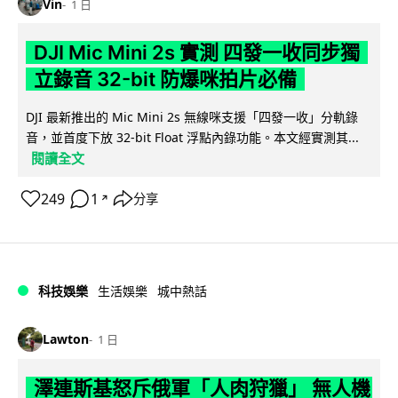
Vin
1 日
DJI Mic Mini 2s 實測 四發一收同步獨
立錄音 32-bit 防爆咪拍片必備
DJI 最新推出的 Mic Mini 2s 無線咪支援「四發一收」分軌錄
音，並首度下放 32-bit Float 浮點內錄功能。本文經實測其...
閱讀全文
249
1
分享
↗
科技娛樂
生活娛樂
城中熱話
Lawton
1 日
澤連斯基怒斥俄軍「人肉狩獵」 無人機