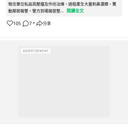
租住單位私設高壓爐及作坊冶煉，過程產生大量刺鼻濃煙，驚
閱讀全文
動鄰居報警。警方到場揭發整...
105
7
分享
↗
ADVERTISEMENT