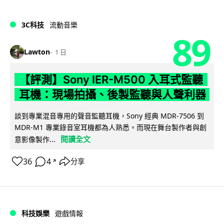
3C科技
流動音樂
89
Lawton
1 日
【評測】Sony IER-M500 入耳式監聽
耳機：現場拍攝、後製監聽與人聲利器
談到專業混音專用的聲音監聽耳機，Sony 經典 MDR-7506 到
MDR-M1 專業錄音室耳機都為人熟悉。而現在舞台製作者與創
閱讀全文
意影像製作...
36
4
分享
↗
科技娛樂
遊戲情報