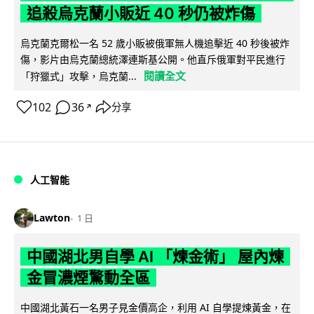
追殺烏克蘭小販近 40 秒仍被炸傷
烏克蘭克爾松一名 52 歲小販被俄軍無人機追擊近 40 秒後被炸
傷，影片由烏克蘭總統澤連斯基公開。他直斥俄軍對平民進行
閱讀全文
「狩獵式」攻擊，烏克蘭...
102
36
分享
↗
人工智能
Lawton
1 日
中國湖北男自學 AI 「煉金術」 屋內煉
金冒濃煙驚動全區
中國湖北黃石一名男子見金價高企，利用 AI 自學提煉黃金，在