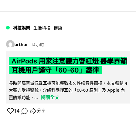
科技娛樂
生活科技
健康
arthur
14 小時
AirPods 用家注意聽力響紅燈 醫學界籲
耳機用戶謹守「60-60」鐵律
長時間高音量佩戴耳機可能導致永久性噪音性聽損。本文盤點 4
大聽力受損警號，介紹科學護耳的「60-60 原則」及 Apple 內
閱讀全文
置防護功能，...
14
分享