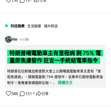
130
15
分享
↗
科技娛樂
生活娛樂
城中熱話
Vin
9 小時
特朗普嘲電動車主有里程病 剩 75% 電
量即焦慮發作 狂言一手終結電車指令
特朗普在拉斯維加斯造勢大會上公開嘲諷電動車車主患有「里
程焦慮病」，聲稱電量剩 75% 便發作，並重申已廢除電動車強
閱讀全文
制令。惟專業車媒隨即反駁，...
386
151
分享
↗