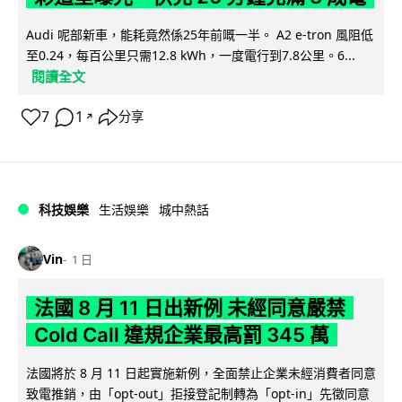
Audi 呢部新車，能耗竟然係25年前嘅一半。 A2 e-tron 風阻低
至0.24，每百公里只需12.8 kWh，一度電行到7.8公里。6...
閱讀全文
7
1
分享
↗
科技娛樂
生活娛樂
城中熱話
Vin
1 日
法國 8 月 11 日出新例 未經同意嚴禁
Cold Call 違規企業最高罰 345 萬
法國將於 8 月 11 日起實施新例，全面禁止企業未經消費者同意
致電推銷，由「opt-out」拒接登記制轉為「opt-in」先徵同意