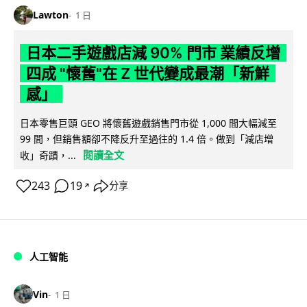
Lawton
1 日
日本二手遊戲店減 90% 門市 業績反增
四成 "懷舊"在 Z 世代變成最潮「新鮮
感」
日本零售巨頭 GEO 將懷舊遊戲銷售門市從 1,000 間大幅減至
99 間，但銷售額卻不降反升至過往的 1.4 倍。做到「減店增
閱讀全文
收」奇蹟，...
243
19
分享
↗
人工智能
Vin
1 日