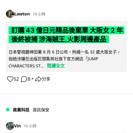
Lawton
10 小時
訂購 43 億日元精品後棄單 大阪女 2 年
後終被捕 涉海賊王,火影周邊產品
日本警視廳神田署 8 月 6 日公布，拘捕一名 32 歲大阪女子，
指她涉嫌在出版巨頭集英社旗下官方網店「JUMP
閱讀全文
CHARACTERS ST...
52
8
分享
↗
商業科技
資訊保安
Vin
10 小時