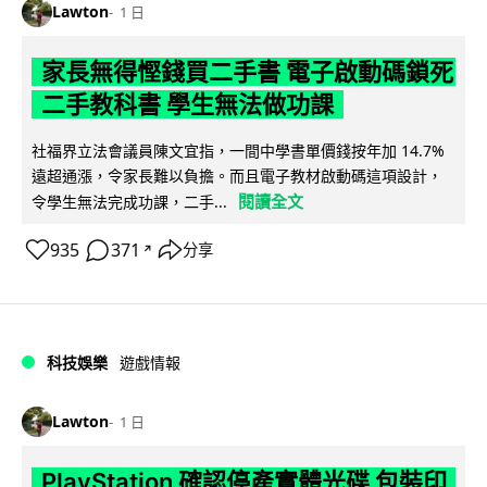
Lawton
1 日
家長無得慳錢買二手書 電子啟動碼鎖死
二手教科書 學生無法做功課
社福界立法會議員陳文宜指，一間中學書單價錢按年加 14.7%
遠超通漲，令家長難以負擔。而且電子教材啟動碼這項設計，
閱讀全文
令學生無法完成功課，二手...
935
371
分享
↗
科技娛樂
遊戲情報
Lawton
1 日
PlayStation 確認停產實體光碟 包裝印