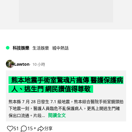
科技娛樂
生活娛樂
城中熱話
Lawton
10 小時
熊本地震手術室驚魂片瘋傳 醫護保護病
人、逃生門 網民讚值得尊敬
熊本縣 7 月 28 日發生 7.1 級地震，熊本綜合醫院手術室鏡頭拍
下地震一刻，醫護人員臨危不亂保護病人，更馬上開逃生門確
閱讀全文
保出口流通。片段...
51
15
分享
↗