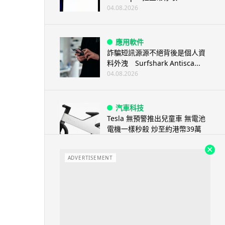
04.08.2026
應用軟件
詐騙短訊源源不絕背後是個人資
料外洩 Surfshark Antisca...
04.08.2026
汽車科技
Tesla 無預警推出兒童車 無電池
電機一樣秒殺 炒至約港幣39萬
04.08.2026
ADVERTISEMENT
iPhone app
歐盟再發功 Apple 終答應
iPhone 跨機剪貼簿將可貼 ...
04.08.2026