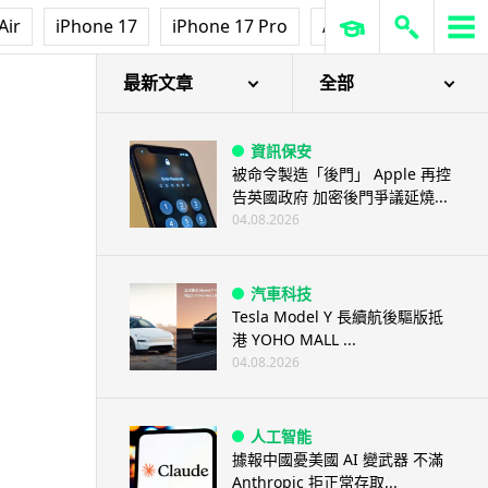
Air
iPhone 17
iPhone 17 Pro
AirPods Pro 3
Ap
最新文章
全部
資訊保安
被命令製造「後門」 Apple 再控
告英國政府 加密後門爭議延燒...
04.08.2026
汽車科技
Tesla Model Y 長續航後驅版抵
港 YOHO MALL ...
04.08.2026
人工智能
據報中國憂美國 AI 變武器 不滿
Anthropic 拒正常存取...