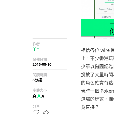
作者
丫丫
相信各位 wire
止，不少香港玩
發佈日期
2016-08-10
少單以儲圖鑑為
投放了大量時間和
閱讀時間
8分鐘
的角色確實有點
字體大小
現時一個 Pok
A
A
A
道場的玩家，課
分享
為直接？