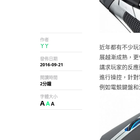
作者
丫丫
近年都有不少玩
展越漸成熟，更
發佈日期
2016-09-21
講求玩家的反應
進行操控，針對
閱讀時間
2分鐘
例如電競鍵盤和
字體大小
A
A
A