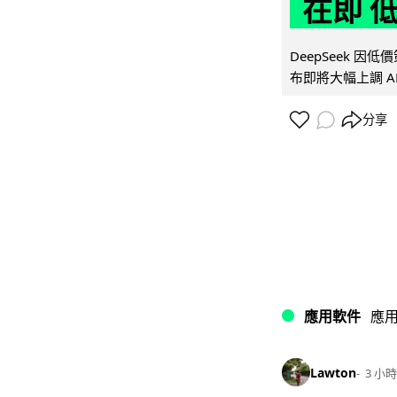
在即 
DeepSeek 
布即將大幅上調 A
分享
應用軟件
應
Lawton
3 小時