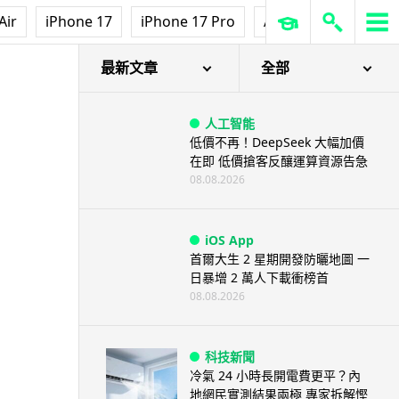
Air
iPhone 17
iPhone 17 Pro
AirPods Pro 3
Ap
最新文章
全部
人工智能
低價不再！DeepSeek 大幅加價
在即 低價搶客反釀運算資源告急
08.08.2026
iOS App
首爾大生 2 星期開發防曬地圖 一
日暴增 2 萬人下載衝榜首
08.08.2026
科技新聞
冷氣 24 小時長開電費更平？內
地網民實測結果兩極 專家拆解慳