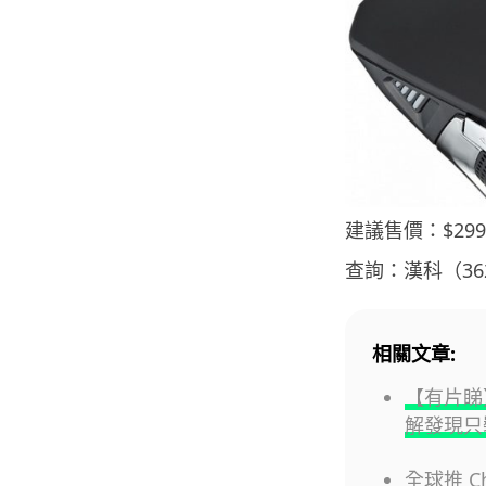
建議售價：$299
查詢：漢科（362
相關文章:
【有片睇】
解發現只裝
全球推 Ch