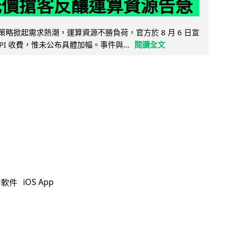
低價搶客反釀運算資源告急
因低價策略掀起需求熱潮，運算資源不勝負荷，官方於 8 月 6 日宣
PI 收費，惟未公布具體加幅。事件與...
閱讀全文
iOS App
用軟件