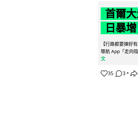
首爾大
日暴增
【行路都要揀好有遮
導航 App「走向
文
35
3
↗