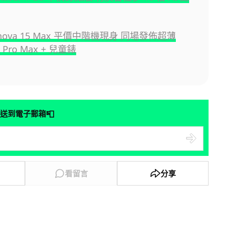
i nova 15 Max 平價中階機現身 同場發佈超薄
 Pro Max + 兒童錶
📮
送到電子郵箱
看留言
分享