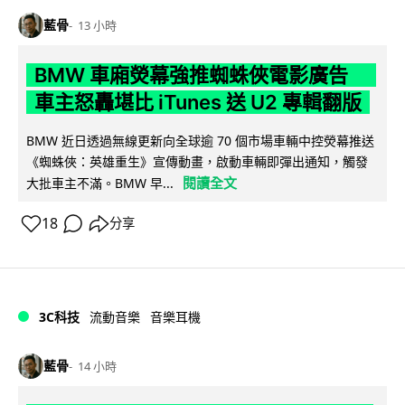
藍骨
13 小時
BMW 車廂熒幕強推蜘蛛俠電影廣告
車主怒轟堪比 iTunes 送 U2 專輯翻版
BMW 近日透過無線更新向全球逾 70 個市場車輛中控熒幕推送
《蜘蛛俠：英雄重生》宣傳動畫，啟動車輛即彈出通知，觸發
閱讀全文
大批車主不滿。BMW 早...
18
分享
3C科技
流動音樂
音樂耳機
藍骨
14 小時