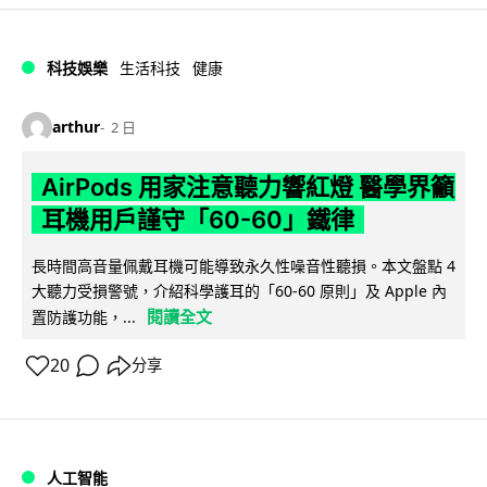
科技娛樂
生活科技
健康
arthur
2 日
AirPods 用家注意聽力響紅燈 醫學界籲
耳機用戶謹守「60-60」鐵律
長時間高音量佩戴耳機可能導致永久性噪音性聽損。本文盤點 4
大聽力受損警號，介紹科學護耳的「60-60 原則」及 Apple 內
閱讀全文
置防護功能，...
20
分享
人工智能