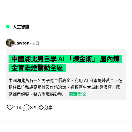
人工智能
Lawton
2 日
中國湖北男自學 AI 「煉金術」 屋內煉
金冒濃煙驚動全區
中國湖北黃石一名男子見金價高企，利用 AI 自學提煉黃金，在
租住單位私設高壓爐及作坊冶煉，過程產生大量刺鼻濃煙，驚
閱讀全文
動鄰居報警。警方到場揭發整...
114
8
分享
↗