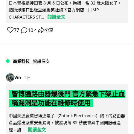
日本警視廳神田署 8 月 6 日公布，拘捕一名 32 歲大阪女子，
指她涉嫌在出版巨頭集英社旗下官方網店「JUMP
閱讀全文
CHARACTERS ST...
77
10
分享
↗
商業科技
資訊保安
Vin
1 日
智博通路由器爆後門 官方緊急下架止血
稱漏洞是功能在維修時使用
中國網通廠商智博通電子（Zbtlink Electronics）旗下的路由器
產品爆出嚴重安全漏洞，被發現每 35 秒便會與中國伺服器連
閱讀全文
線，旗...