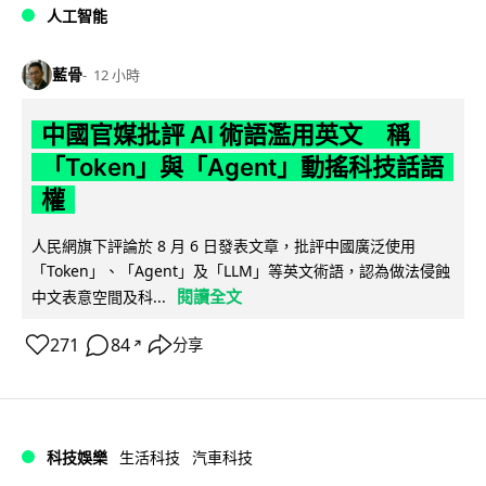
人工智能
藍骨
12 小時
中國官媒批評 AI 術語濫用英文 稱
「Token」與「Agent」動搖科技話語
權
人民網旗下評論於 8 月 6 日發表文章，批評中國廣泛使用
「Token」、「Agent」及「LLM」等英文術語，認為做法侵蝕
閱讀全文
中文表意空間及科...
271
84
分享
↗
科技娛樂
生活科技
汽車科技