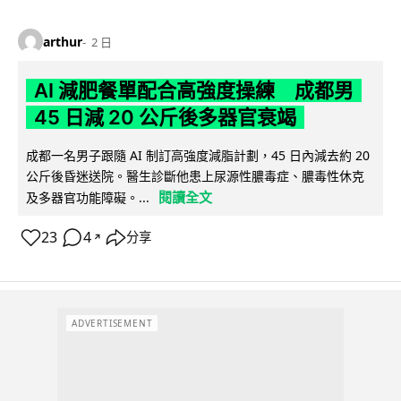
arthur
2 日
AI 減肥餐單配合高強度操練 成都男
45 日減 20 公斤後多器官衰竭
成都一名男子跟隨 AI 制訂高強度減脂計劃，45 日內減去約 20
公斤後昏迷送院。醫生診斷他患上尿源性膿毒症、膿毒性休克
閱讀全文
及多器官功能障礙。...
23
4
分享
↗
ADVERTISEMENT