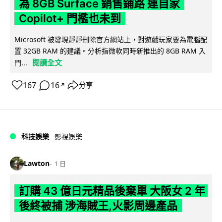
為 8GB Surface 銷售鋪路 連自家
Copilot+ 門檻也未到
Microsoft 被發現靜靜刪除官方網站上，對遊戲玩家要為電腦配
置 32GB RAM 的建議。分析指微軟同時新推出的 8GB RAM 入
閱讀全文
門...
167
16
分享
↗
科技娛樂
影視娛樂
Lawton
1 日
訂購 43 億日元精品後棄單 大阪女 2 年
後終被捕 涉海賊王,火影周邊產品