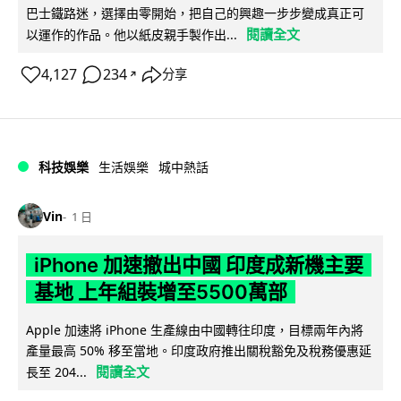
巴士鐵路迷，選擇由零開始，把自己的興趣一步步變成真正可
閱讀全文
以運作的作品。他以紙皮親手製作出...
4,127
234
分享
↗
科技娛樂
生活娛樂
城中熱話
Vin
1 日
iPhone 加速撤出中國 印度成新機主要
基地 上年組裝增至5500萬部
Apple 加速將 iPhone 生產線由中國轉往印度，目標兩年內將
產量最高 50% 移至當地。印度政府推出關稅豁免及稅務優惠延
閱讀全文
長至 204...