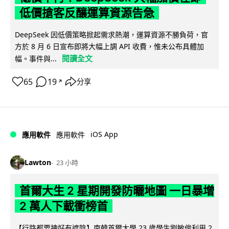
低價搶客反釀運算資源告急
DeepSeek 因低價策略掀起需求熱潮，運算資源不勝負荷，官
方於 8 月 6 日宣布即將大幅上調 API 收費，惟未公布具體加
閱讀全文
幅。事件與...
65
19
分享
↗
iOS App
應用軟件
應用軟件
Lawton
23 小時
首爾大生 2 星期開發防曬地圖 一日暴增
2 萬人下載衝榜首
【行路都要揀好有遮陰】南韓首爾大學 23 歲學生劉敏俊利用 2