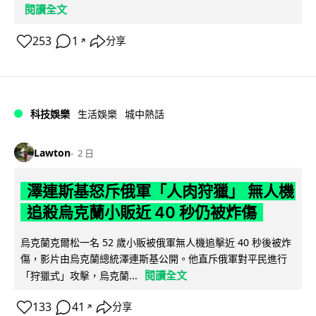
閱讀全文
253
1
分享
↗
科技娛樂
生活娛樂
城中熱話
Lawton
2 日
澤連斯基怒斥俄軍「人肉狩獵」 無人機
追殺烏克蘭小販近 40 秒仍被炸傷
烏克蘭克爾松一名 52 歲小販被俄軍無人機追擊近 40 秒後被炸
傷，影片由烏克蘭總統澤連斯基公開。他直斥俄軍對平民進行
閱讀全文
「狩獵式」攻擊，烏克蘭...
133
41
分享
↗