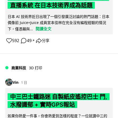
直播系統 在日本技術界成為話題
日本 AI 技術界近日出現了一個引發廣泛討論的熱門話題：日本
偶像前 Juice=Juice 成員宮本佳林在完全沒有編程經驗的情況
閱讀全文
下，僅憑藉與...
592
49
分享
↗
商業科技
3D 打印
Vin
1 日
中三巴士鐵路迷 自製紙皮遙控巴士 門,
水撥識郁 + 實時GPS報站
如果你熱愛一件事，你會熱愛到怎樣的程度？一位就讀中三的