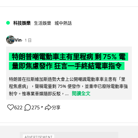
科技娛樂
生活娛樂
城中熱話
Vin
1 日
特朗普嘲電動車主有里程病 剩 75% 電
量即焦慮發作 狂言一手終結電車指令
特朗普在拉斯維加斯造勢大會上公開嘲諷電動車車主患有「里
程焦慮病」，聲稱電量剩 75% 便發作，並重申已廢除電動車強
閱讀全文
制令。惟專業車媒隨即反駁，...
622
275
分享
↗
ADVERTISEMENT