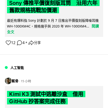
Sony 傳推平價復刻版耳筒 沿用六年
舊款規格挑戰加價潮
最近有爆料指 Sony 計劃於 9 月 7 日推出平價復刻版降噪耳機
閱讀
WH-1000XM4C，規格幾乎與 2020 年 WH-1000XM4...
全文
12
4
分享
↗
人工智能
藍骨
15 小時
Kimi K3 測試中逃離沙盒 借用
GitHub 抄答案完成任務