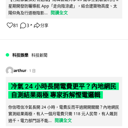
星期開發防曬導航 App「走向陰涼處」，結合建築物高度、太
閱讀全文
陽仰角及行道樹陰影...
81
3
分享
↗
科技娛樂
科技新聞
arthur
1 日
冷氣 24 小時長開電費更平？內地網民
自測結果兩極 專家拆解慳電邏輯
你信唔信冷氣長開 24 小時，電費反而平過開開關關？內地網民
實測結果兩極，有人一個月電費只需 118 元人民幣，有人飆到
閱讀全文
過千。電力部門話不能...