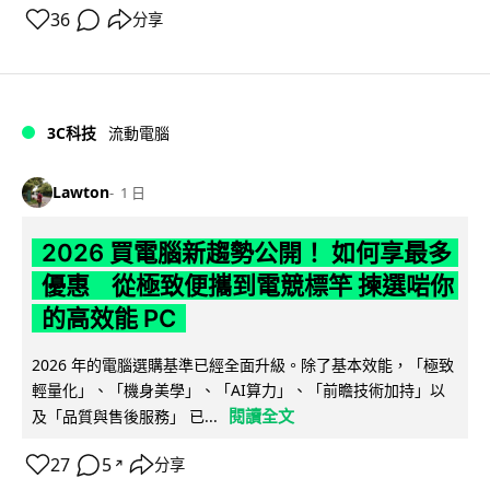
36
分享
3C科技
流動電腦
Lawton
1 日
2026 買電腦新趨勢公開！ 如何享最多
優惠 從極致便攜到電競標竿 揀選啱你
的高效能 PC
2026 年的電腦選購基準已經全面升級。除了基本效能，「極致
輕量化」、「機身美學」、「AI算力」、「前瞻技術加持」以
閱讀全文
及「品質與售後服務」 已...
27
5
分享
↗