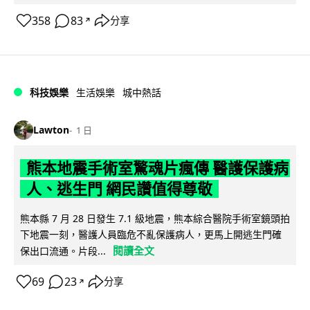
358
83
分享
↗
科技娛樂
生活娛樂
城中熱話
Lawton
1 日
熊本地震手術室驚魂片瘋傳 醫護保護病
人、逃生門 網民讚值得尊敬
熊本縣 7 月 28 日發生 7.1 級地震，熊本綜合醫院手術室鏡頭拍
下地震一刻，醫護人員臨危不亂保護病人，更馬上開逃生門確
閱讀全文
保出口流通。片段...
69
23
分享
↗