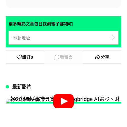
📮
更多精彩文章每日送到電子郵箱
讚好
0
看留言
分享
最新影片