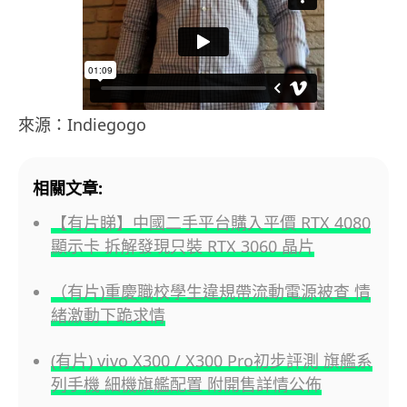
來源：Indiegogo
相關文章:
【有片睇】中國二手平台購入平價 RTX 4080
顯示卡 拆解發現只裝 RTX 3060 晶片
（有片)重慶職校學生違規帶流動電源被查 情
緒激動下跪求情
(有片) vivo X300 / X300 Pro初步評測 旗艦系
列手機 細機旗艦配置 附開售詳情公佈