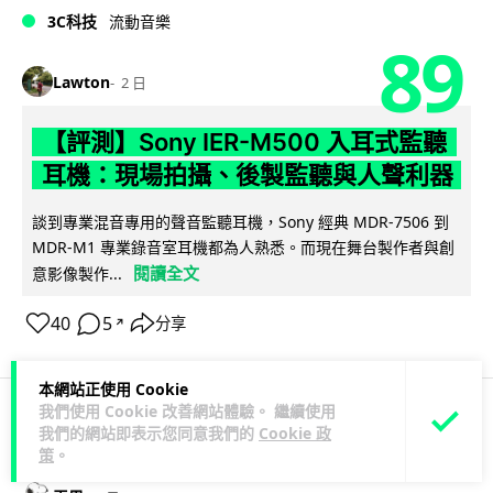
3C科技
流動音樂
89
Lawton
2 日
【評測】Sony IER-M500 入耳式監聽
耳機：現場拍攝、後製監聽與人聲利器
談到專業混音專用的聲音監聽耳機，Sony 經典 MDR-7506 到
MDR-M1 專業錄音室耳機都為人熟悉。而現在舞台製作者與創
閱讀全文
意影像製作...
40
5
分享
↗
本網站正使用 Cookie
我們使用 Cookie 改善網站體驗。 繼續使用
我們的網站即表示您同意我們的
Cookie 政
科技娛樂
遊戲情報
策
。