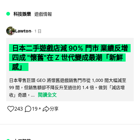
科技娛樂
遊戲情報
Lawton
1 日
日本二手遊戲店減 90% 門市 業績反增
四成 "懷舊"在 Z 世代變成最潮「新鮮
感」
日本零售巨頭 GEO 將懷舊遊戲銷售門市從 1,000 間大幅減至
99 間，但銷售額卻不降反升至過往的 1.4 倍。做到「減店增
閱讀全文
收」奇蹟，...
243
19
分享
↗