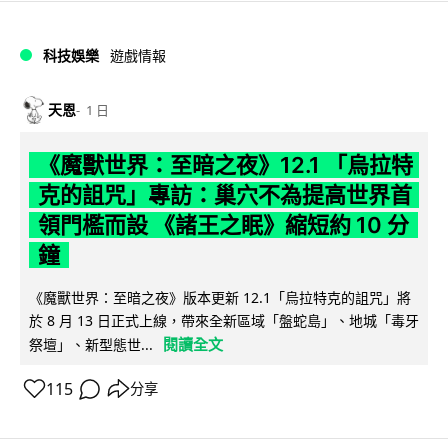
科技娛樂
遊戲情報
天恩
1 日
《魔獸世界：至暗之夜》12.1 「烏拉特
克的詛咒」專訪：巢穴不為提高世界首
領門檻而設 《諸王之眠》縮短約 10 分
鐘
《魔獸世界：至暗之夜》版本更新 12.1「烏拉特克的詛咒」將
於 8 月 13 日正式上線，帶來全新區域「盤蛇島」、地城「毒牙
閱讀全文
祭壇」、新型態世...
115
分享