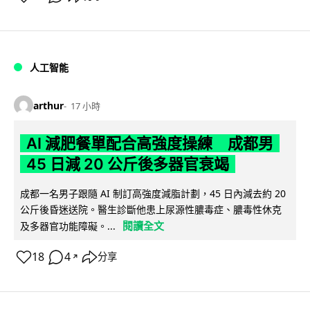
人工智能
arthur
17 小時
AI 減肥餐單配合高強度操練 成都男
45 日減 20 公斤後多器官衰竭
成都一名男子跟隨 AI 制訂高強度減脂計劃，45 日內減去約 20
公斤後昏迷送院。醫生診斷他患上尿源性膿毒症、膿毒性休克
閱讀全文
及多器官功能障礙。...
18
4
分享
↗