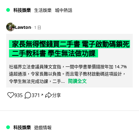
科技娛樂
生活娛樂
城中熱話
Lawton
1 日
家長無得慳錢買二手書 電子啟動碼鎖死
二手教科書 學生無法做功課
社福界立法會議員陳文宜指，一間中學書單價錢按年加 14.7%
遠超通漲，令家長難以負擔。而且電子教材啟動碼這項設計，
閱讀全文
令學生無法完成功課，二手...
935
371
分享
↗
科技娛樂
遊戲情報