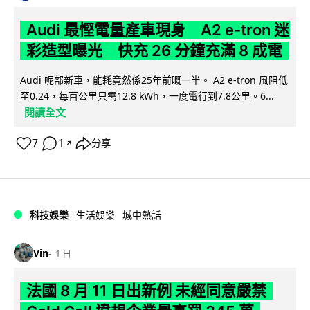
Audi 最慳電量產車現身 A2 e-tron 迷
彩造型曝光 快充 26 分鐘充滿 8 成電
Audi 呢部新車，能耗竟然係25年前嘅一半。 A2 e-tron 風阻低
至0.24，每百公里只需12.8 kWh，一度電行到7.8公里。6...
閱讀全文
7
1
分享
↗
科技娛樂
生活娛樂
城中熱話
Vin
1 日
法國 8 月 11 日出新例 未經同意嚴禁