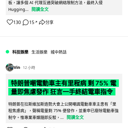
板，讓多個 AI 代理互通突破網絡限制方法，最終入侵
閱讀全文
Hugging...
130
15
分享
↗
科技娛樂
生活娛樂
城中熱話
Vin
12 小時
特朗普嘲電動車主有里程病 剩 75% 電
量即焦慮發作 狂言一手終結電車指令
特朗普在拉斯維加斯造勢大會上公開嘲諷電動車車主患有「里
程焦慮病」，聲稱電量剩 75% 便發作，並重申已廢除電動車強
閱讀全文
制令。惟專業車媒隨即反駁，...