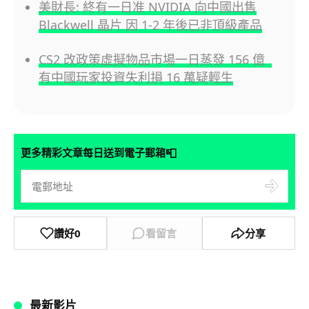
美財長: 終有一日准 NVIDIA 向中國出售
Blackwell 晶片 因 1-2 年後已非頂級產品
CS2 改政策虛擬物品市場一日蒸發 156 億
有中國玩家投資失利損 16 萬疑輕生
📮
更多精彩文章每日送到電子郵箱
讚好
0
看留言
分享
最新影片