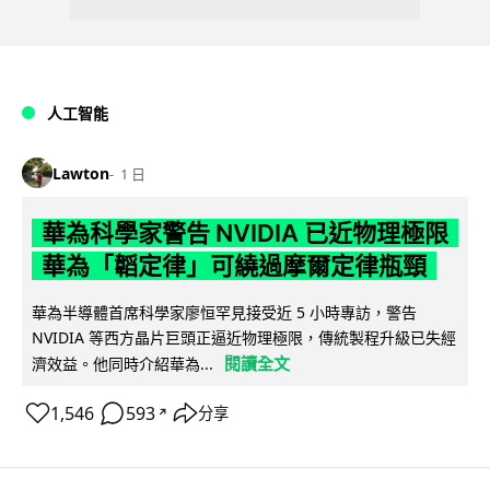
人工智能
Lawton
1 日
華為科學家警告 NVIDIA 已近物理極限
華為「韜定律」可繞過摩爾定律瓶頸
華為半導體首席科學家廖恒罕見接受近 5 小時專訪，警告
NVIDIA 等西方晶片巨頭正逼近物理極限，傳統製程升級已失經
閱讀全文
濟效益。他同時介紹華為...
1,546
593
分享
↗