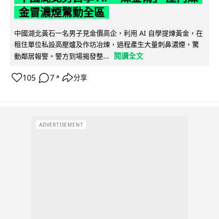
金冒濃煙驚動全區
中國湖北黃石一名男子見金價高企，利用 AI 自學提煉黃金，在
租住單位私設高壓爐及作坊冶煉，過程產生大量刺鼻濃煙，驚
閱讀全文
動鄰居報警。警方到場揭發整...
105
7
分享
↗
ADVERTISEMENT