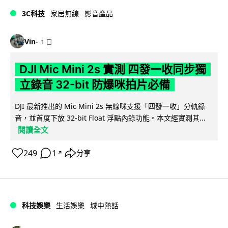
3C科技
家居無線
影音產品
Vin
1 日
DJI Mic Mini 2s 實測 四發一收同步獨
立錄音 32-bit 防爆咪拍片必備
DJI 最新推出的 Mic Mini 2s 無線咪支援「四發一收」分軌錄
音，並首度下放 32-bit Float 浮點內錄功能。本文經實測其...
閱讀全文
249
1
分享
↗
科技娛樂
生活娛樂
城中熱話