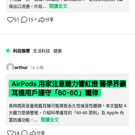
閱讀全文
保出口流通。片段...
51
15
分享
↗
科技娛樂
生活科技
健康
arthur
16 小時
AirPods 用家注意聽力響紅燈 醫學界籲
耳機用戶謹守「60-60」鐵律
長時間高音量佩戴耳機可能導致永久性噪音性聽損。本文盤點 4
大聽力受損警號，介紹科學護耳的「60-60 原則」及 Apple 內
閱讀全文
置防護功能，...
14
分享