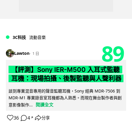
3C科技
流動音樂
89
Lawton
1 日
【評測】Sony IER-M500 入耳式監聽
耳機：現場拍攝、後製監聽與人聲利器
談到專業混音專用的聲音監聽耳機，Sony 經典 MDR-7506 到
MDR-M1 專業錄音室耳機都為人熟悉。而現在舞台製作者與創
閱讀全文
意影像製作...
36
4
分享
↗