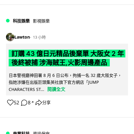
科技娛樂
影視娛樂
Lawton
13 小時
訂購 43 億日元精品後棄單 大阪女 2 年
後終被捕 涉海賊王,火影周邊產品
日本警視廳神田署 8 月 6 日公布，拘捕一名 32 歲大阪女子，
指她涉嫌在出版巨頭集英社旗下官方網店「JUMP
閱讀全文
CHARACTERS ST...
52
8
分享
↗
商業科技
資訊保安