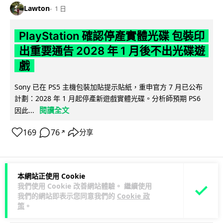
Lawton
1 日
PlayStation 確認停產實體光碟 包裝印
出重要通告 2028 年 1 月後不出光碟遊
戲
Sony 已在 PS5 主機包裝加貼提示貼紙，重申官方 7 月已公布
計劃：2028 年 1 月起停產新遊戲實體光碟。分析師預期 PS6
閱讀全文
因此...
169
76
分享
↗
本網站正使用 Cookie
人工智能
我們使用 Cookie 改善網站體驗。 繼續使用
我們的網站即表示您同意我們的
Cookie 政
策
。
Vin
1 日