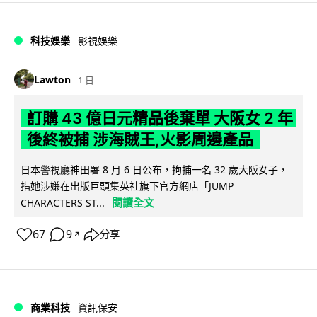
科技娛樂
影視娛樂
Lawton
1 日
訂購 43 億日元精品後棄單 大阪女 2 年
後終被捕 涉海賊王,火影周邊產品
日本警視廳神田署 8 月 6 日公布，拘捕一名 32 歲大阪女子，
指她涉嫌在出版巨頭集英社旗下官方網店「JUMP
閱讀全文
CHARACTERS ST...
67
9
分享
↗
商業科技
資訊保安