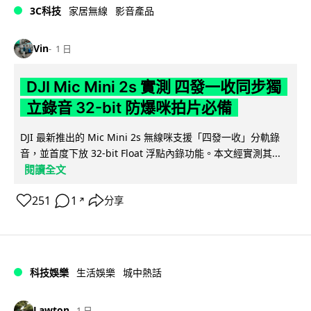
3C科技
家居無線
影音產品
Vin
1 日
DJI Mic Mini 2s 實測 四發一收同步獨
立錄音 32-bit 防爆咪拍片必備
DJI 最新推出的 Mic Mini 2s 無線咪支援「四發一收」分軌錄
音，並首度下放 32-bit Float 浮點內錄功能。本文經實測其...
閱讀全文
251
1
分享
↗
科技娛樂
生活娛樂
城中熱話
Lawton
1 日