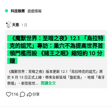
科技娛樂
遊戲情報
天恩
1 日
《魔獸世界：至暗之夜》12.1 「烏拉特
克的詛咒」專訪：巢穴不為提高世界首
領門檻而設 《諸王之眠》縮短約 10 分
鐘
《魔獸世界：至暗之夜》版本更新 12.1「烏拉特克的詛咒」將
於 8 月 13 日正式上線，帶來全新區域「盤蛇島」、地城「毒牙
閱讀全文
祭壇」、新型態世...
116
分享