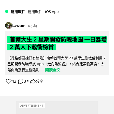
iOS App
應用軟件
應用軟件
Lawton
6 小時
首爾大生 2 星期開發防曬地圖 一日暴增
2 萬人下載衝榜首
【行路都要揀好有遮陰】南韓首爾大學 23 歲學生劉敏俊利用 2
星期開發防曬導航 App「走向陰涼處」，結合建築物高度、太
閱讀全文
陽仰角及行道樹陰影...
42
3
分享
↗
ADVERTISEMENT