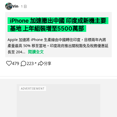
Vin
1 日
iPhone 加速撤出中國 印度成新機主要
基地 上年組裝增至5500萬部
Apple 加速將 iPhone 生產線由中國轉往印度，目標兩年內將
產量最高 50% 移至當地。印度政府推出關稅豁免及稅務優惠延
閱讀全文
長至 204...
479
223
分享
↗
ADVERTISEMENT