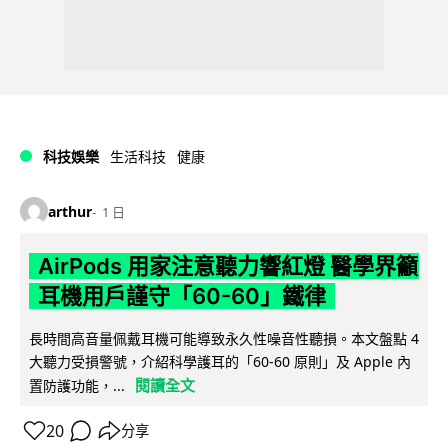
科技娛樂
生活科技
健康
arthur
1 日
AirPods 用家注意聽力響紅燈 醫學界籲
耳機用戶謹守「60-60」鐵律
長時間高音量佩戴耳機可能導致永久性噪音性聽損。本文盤點 4
大聽力受損警號，介紹科學護耳的「60-60 原則」及 Apple 內
閱讀全文
置防護功能，...
20
分享