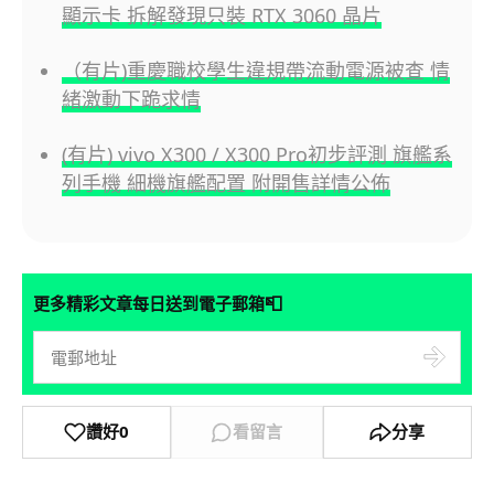
顯示卡 拆解發現只裝 RTX 3060 晶片
（有片)重慶職校學生違規帶流動電源被查 情
緒激動下跪求情
(有片) vivo X300 / X300 Pro初步評測 旗艦系
列手機 細機旗艦配置 附開售詳情公佈
📮
更多精彩文章每日送到電子郵箱
讚好
0
看留言
分享