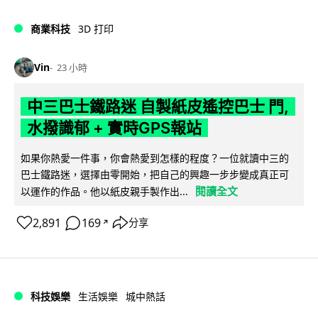
商業科技
3D 打印
Vin
23 小時
中三巴士鐵路迷 自製紙皮遙控巴士 門,
水撥識郁 + 實時GPS報站
如果你熱愛一件事，你會熱愛到怎樣的程度？一位就讀中三的
巴士鐵路迷，選擇由零開始，把自己的興趣一步步變成真正可
閱讀全文
以運作的作品。他以紙皮親手製作出...
2,891
169
分享
↗
科技娛樂
生活娛樂
城中熱話