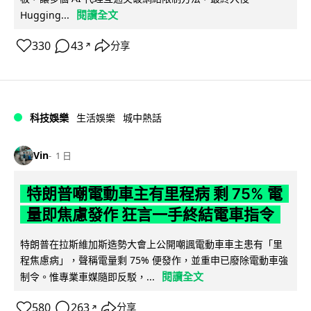
閱讀全文
Hugging...
330
43
分享
↗
科技娛樂
生活娛樂
城中熱話
Vin
1 日
特朗普嘲電動車主有里程病 剩 75% 電
量即焦慮發作 狂言一手終結電車指令
特朗普在拉斯維加斯造勢大會上公開嘲諷電動車車主患有「里
程焦慮病」，聲稱電量剩 75% 便發作，並重申已廢除電動車強
閱讀全文
制令。惟專業車媒隨即反駁，...
580
263
分享
↗