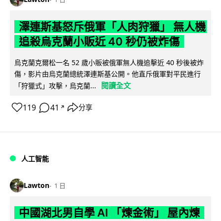
澤連斯基怒斥俄軍「人肉狩獵」 無人機
追殺烏克蘭小販近 40 秒仍被炸傷
烏克蘭克爾松一名 52 歲小販被俄軍無人機追擊近 40 秒後被炸
傷，影片由烏克蘭總統澤連斯基公開。他直斥俄軍對平民進行
閱讀全文
「狩獵式」攻擊，烏克蘭...
119
41
分享
↗
人工智能
Lawton
1 日
中國湖北男自學 AI 「煉金術」 屋內煉