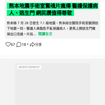
熊本地震手術室驚魂片瘋傳 醫護保護病
人、逃生門 網民讚值得尊敬
熊本縣 7 月 28 日發生 7.1 級地震，熊本綜合醫院手術室鏡頭拍
下地震一刻，醫護人員臨危不亂保護病人，更馬上開逃生門確
閱讀全文
保出口流通。片段...
67
18
分享
↗
ADVERTISEMENT