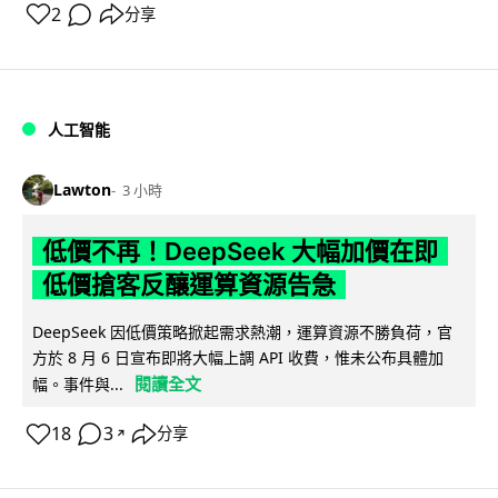
2
分享
人工智能
Lawton
3 小時
低價不再！DeepSeek 大幅加價在即
低價搶客反釀運算資源告急
DeepSeek 因低價策略掀起需求熱潮，運算資源不勝負荷，官
方於 8 月 6 日宣布即將大幅上調 API 收費，惟未公布具體加
閱讀全文
幅。事件與...
18
3
分享
↗