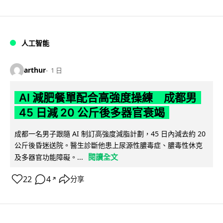
人工智能
arthur
1 日
AI 減肥餐單配合高強度操練 成都男
45 日減 20 公斤後多器官衰竭
成都一名男子跟隨 AI 制訂高強度減脂計劃，45 日內減去約 20
公斤後昏迷送院。醫生診斷他患上尿源性膿毒症、膿毒性休克
閱讀全文
及多器官功能障礙。...
22
4
分享
↗