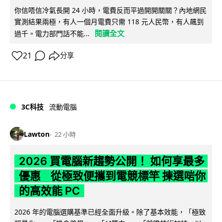
你信唔信冷氣長開 24 小時，電費反而平過開開關關？內地網民
實測結果兩極，有人一個月電費只需 118 元人民幣，有人飆到
閱讀全文
過千。電力部門話不能...
21
分享
3C科技
流動電腦
Lawton
22 小時
2026 買電腦新趨勢公開！ 如何享最多
優惠 從極致便攜到電競標竿 揀選啱你
的高效能 PC
2026 年的電腦選購基準已經全面升級。除了基本效能，「極致