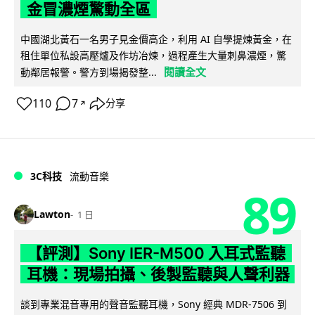
金冒濃煙驚動全區
中國湖北黃石一名男子見金價高企，利用 AI 自學提煉黃金，在
租住單位私設高壓爐及作坊冶煉，過程產生大量刺鼻濃煙，驚
閱讀全文
動鄰居報警。警方到場揭發整...
110
7
分享
↗
3C科技
流動音樂
89
Lawton
1 日
【評測】Sony IER-M500 入耳式監聽
耳機：現場拍攝、後製監聽與人聲利器
談到專業混音專用的聲音監聽耳機，Sony 經典 MDR-7506 到