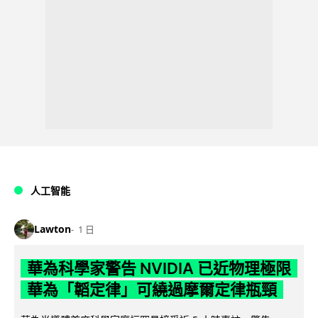
人工智能
Lawton
1 日
華為科學家警告 NVIDIA 已近物理極限
華為「韜定律」可繞過摩爾定律瓶頸