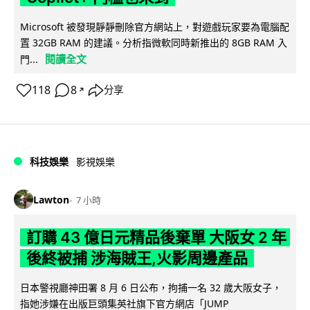
Microsoft 被發現靜靜刪除官方網站上，對遊戲玩家要為電腦配
置 32GB RAM 的建議。分析指微軟同時新推出的 8GB RAM 入
閱讀全文
門...
118
8
分享
↗
科技娛樂
影視娛樂
Lawton
7 小時
訂購 43 億日元精品後棄單 大阪女 2 年
後終被捕 涉海賊王,火影周邊產品
日本警視廳神田署 8 月 6 日公布，拘捕一名 32 歲大阪女子，
指她涉嫌在出版巨頭集英社旗下官方網店「JUMP