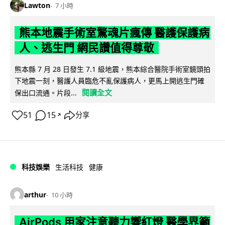
Lawton
7 小時
熊本地震手術室驚魂片瘋傳 醫護保護病
人、逃生門 網民讚值得尊敬
熊本縣 7 月 28 日發生 7.1 級地震，熊本綜合醫院手術室鏡頭拍
下地震一刻，醫護人員臨危不亂保護病人，更馬上開逃生門確
閱讀全文
保出口流通。片段...
51
15
分享
↗
科技娛樂
生活科技
健康
arthur
10 小時
AirPods 用家注意聽力響紅燈 醫學界籲