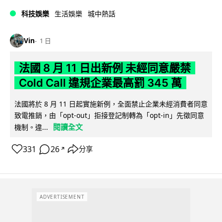
科技娛樂
生活娛樂
城中熱話
Vin
1 日
法國 8 月 11 日出新例 未經同意嚴禁
Cold Call 違規企業最高罰 345 萬
法國將於 8 月 11 日起實施新例，全面禁止企業未經消費者同意
致電推銷，由「opt-out」拒接登記制轉為「opt-in」先徵同意
閱讀全文
機制。違...
331
26
分享
↗
ADVERTISEMENT