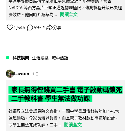
華為半導體首席科學家廖恒罕見接受近 5 小時專訪，警告
NVIDIA 等西方晶片巨頭正逼近物理極限，傳統製程升級已失經
閱讀全文
濟效益。他同時介紹華為...
1,546
593
分享
↗
科技娛樂
生活娛樂
城中熱話
Lawton
1 日
家長無得慳錢買二手書 電子啟動碼鎖死
二手教科書 學生無法做功課
社福界立法會議員陳文宜指，一間中學書單價錢按年加 14.7%
遠超通漲，令家長難以負擔。而且電子教材啟動碼這項設計，
閱讀全文
令學生無法完成功課，二手...