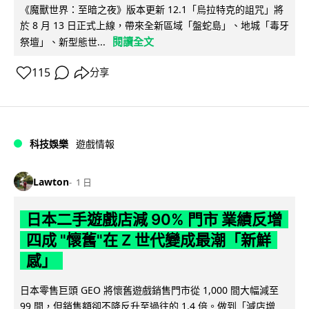
《魔獸世界：至暗之夜》版本更新 12.1「烏拉特克的詛咒」將
於 8 月 13 日正式上線，帶來全新區域「盤蛇島」、地城「毒牙
閱讀全文
祭壇」、新型態世...
115
分享
科技娛樂
遊戲情報
Lawton
1 日
日本二手遊戲店減 90% 門市 業績反增
四成 "懷舊"在 Z 世代變成最潮「新鮮
感」
日本零售巨頭 GEO 將懷舊遊戲銷售門市從 1,000 間大幅減至
99 間，但銷售額卻不降反升至過往的 1.4 倍。做到「減店增