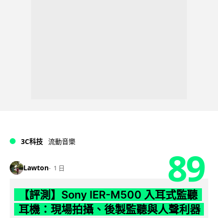
3C科技
流動音樂
89
Lawton
1 日
【評測】Sony IER-M500 入耳式監聽
耳機：現場拍攝、後製監聽與人聲利器