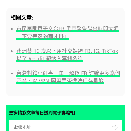
相關文章:
市民再鬧爆天文台FB 黑雨警告發出時間太遲
「不要等落夠雨才掛」
澳洲禁 16 歲以下用社交媒體 FB, IG, TikTok
以至 Reddit 都納入禁制名單
台灣封鎖小紅書一年 解釋 FB 詐騙更多為何
不禁、以 VPN 照用是否違法但存風險
📮
更多精彩文章每日送到電子郵箱