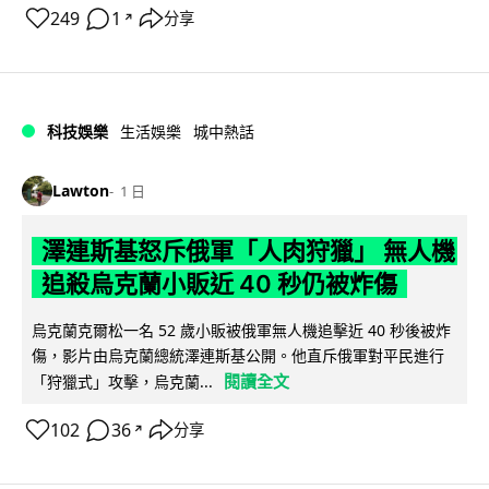
249
1
分享
↗
科技娛樂
生活娛樂
城中熱話
Lawton
1 日
澤連斯基怒斥俄軍「人肉狩獵」 無人機
追殺烏克蘭小販近 40 秒仍被炸傷
烏克蘭克爾松一名 52 歲小販被俄軍無人機追擊近 40 秒後被炸
傷，影片由烏克蘭總統澤連斯基公開。他直斥俄軍對平民進行
閱讀全文
「狩獵式」攻擊，烏克蘭...
102
36
分享
↗