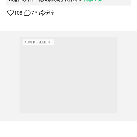
108
7
分享
↗
ADVERTISEMENT