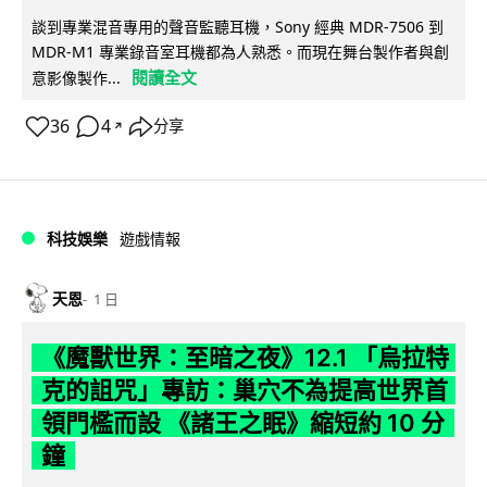
談到專業混音專用的聲音監聽耳機，Sony 經典 MDR-7506 到
MDR-M1 專業錄音室耳機都為人熟悉。而現在舞台製作者與創
閱讀全文
意影像製作...
36
4
分享
↗
科技娛樂
遊戲情報
天恩
1 日
《魔獸世界：至暗之夜》12.1 「烏拉特
克的詛咒」專訪：巢穴不為提高世界首
領門檻而設 《諸王之眠》縮短約 10 分
鐘