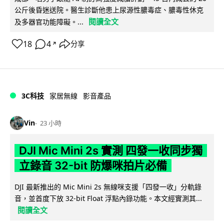
公斤後昏迷送院。醫生診斷他患上尿源性膿毒症、膿毒性休克
閱讀全文
及多器官功能障礙。...
18
4
分享
↗
3C科技
家居無線
影音產品
Vin
23 小時
DJI Mic Mini 2s 實測 四發一收同步獨
立錄音 32-bit 防爆咪拍片必備
DJI 最新推出的 Mic Mini 2s 無線咪支援「四發一收」分軌錄
音，並首度下放 32-bit Float 浮點內錄功能。本文經實測其...
閱讀全文