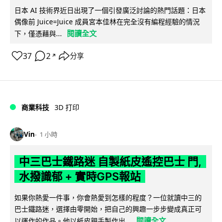
日本 AI 技術界近日出現了一個引發廣泛討論的熱門話題：日本
偶像前 Juice=Juice 成員宮本佳林在完全沒有編程經驗的情況
閱讀全文
下，僅憑藉與...
37
2
分享
↗
商業科技
3D 打印
Vin
1 小時
中三巴士鐵路迷 自製紙皮遙控巴士 門,
水撥識郁 + 實時GPS報站
如果你熱愛一件事，你會熱愛到怎樣的程度？一位就讀中三的
巴士鐵路迷，選擇由零開始，把自己的興趣一步步變成真正可
閱讀全文
以運作的作品。他以紙皮親手製作出...