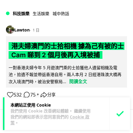
科技娛樂
生活娛樂
城中熱話
Lawton
1 日
港夫婦澳門的士拾相機 據為己有被的士
Cam 睇到 2 個月後再入境被捕
一對香港夫婦今年 5 月遊澳門乘的士拾獲他人遺留相機及電
池，拾遺不報並帶返香港自用。兩人本月 2 日經港珠澳大橋再
閱讀全文
次入境澳門時，被治安警察局...
532
75
分享
↗
本網站正使用 Cookie
我們使用 Cookie 改善網站體驗。 繼續使用
我們的網站即表示您同意我們的
Cookie 政
策
。
3C科技
家居無線