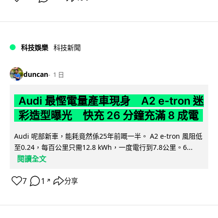
科技娛樂
科技新聞
duncan
1 日
Audi 最慳電量產車現身 A2 e-tron 迷
彩造型曝光 快充 26 分鐘充滿 8 成電
Audi 呢部新車，能耗竟然係25年前嘅一半。 A2 e-tron 風阻低
至0.24，每百公里只需12.8 kWh，一度電行到7.8公里。6...
閱讀全文
7
1
分享
↗