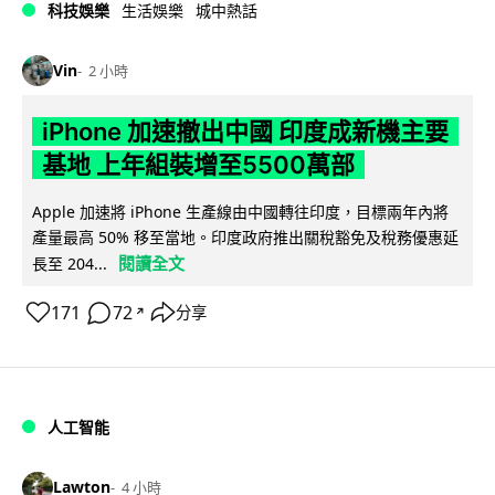
科技娛樂
生活娛樂
城中熱話
Vin
2 小時
iPhone 加速撤出中國 印度成新機主要
基地 上年組裝增至5500萬部
Apple 加速將 iPhone 生產線由中國轉往印度，目標兩年內將
產量最高 50% 移至當地。印度政府推出關稅豁免及稅務優惠延
閱讀全文
長至 204...
171
72
分享
↗
人工智能
Lawton
4 小時