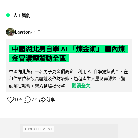
人工智能
Lawton
1 日
中國湖北男自學 AI 「煉金術」 屋內煉
金冒濃煙驚動全區
中國湖北黃石一名男子見金價高企，利用 AI 自學提煉黃金，在
租住單位私設高壓爐及作坊冶煉，過程產生大量刺鼻濃煙，驚
閱讀全文
動鄰居報警。警方到場揭發整...
105
7
分享
↗
ADVERTISEMENT