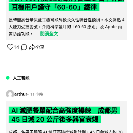
耳機用戶謹守「60-60」鐵律
長時間高音量佩戴耳機可能導致永久性噪音性聽損。本文盤點 4
大聽力受損警號，介紹科學護耳的「60-60 原則」及 Apple 內
閱讀全文
置防護功能，...
14
分享
人工智能
arthur
11 小時
AI 減肥餐單配合高強度操練 成都男
45 日減 20 公斤後多器官衰竭
成都一名男子跟隨 AI 制訂高強度減脂計劃，45 日內減去約 20