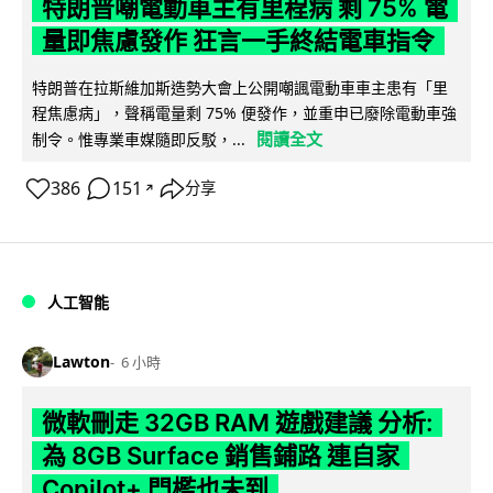
特朗普嘲電動車主有里程病 剩 75% 電
量即焦慮發作 狂言一手終結電車指令
特朗普在拉斯維加斯造勢大會上公開嘲諷電動車車主患有「里
程焦慮病」，聲稱電量剩 75% 便發作，並重申已廢除電動車強
閱讀全文
制令。惟專業車媒隨即反駁，...
386
151
分享
↗
人工智能
Lawton
6 小時
微軟刪走 32GB RAM 遊戲建議 分析:
為 8GB Surface 銷售鋪路 連自家
Copilot+ 門檻也未到