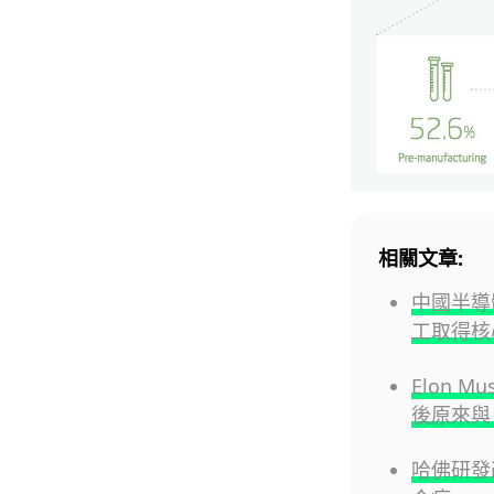
相關文章:
中國半導
工取得核
Elon 
後原來與 
哈佛研發改