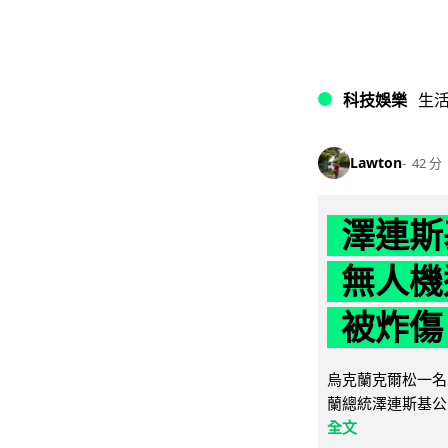
科技娛樂
生
Lawton
42 分
澤連斯
無人機
被炸傷
烏克蘭克爾松一名 
蘭總統澤連斯基公
全文