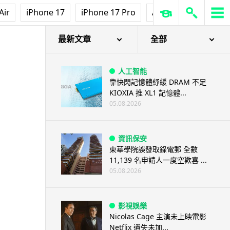
Air
iPhone 17
iPhone 17 Pro
AirPods Pro 3
Ap
最新文章
全部
人工智能
靠快閃記憶體紓緩 DRAM 不足
KIOXIA 推 XL1 記憶體...
05.08.2026
資訊保安
東華學院誤發取錄電郵 全數
11,139 名申請人一度空歡喜 ...
05.08.2026
影視娛樂
Nicolas Cage 主演未上映電影
Netflix 遺失未加...