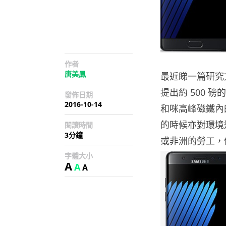
作者
唐美鳳
最近睇一篇研究
提出約 500
發佈日期
2016-10-14
和咪高峰磁鐵內
的時候亦對環境
閱讀時間
3分鐘
或非洲的勞工，
字體大小
A
A
A