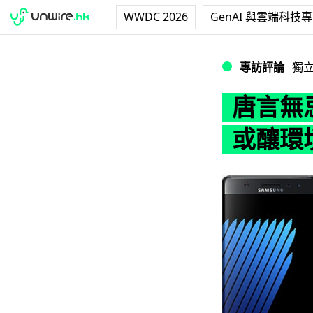
WWDC 2026
GenAI 與雲端科技
唐言無忌：不維修不
專訪評論
獨
唐言無忌
或釀環