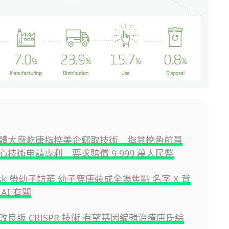
體大廠屹唐指控美企竊取技術 指其挖角前員
心技術申請專利 要求賠償 9,999 萬人民幣
Musk 帶幼子訪華 幼子穿唐裝成全場焦點 名字 X 背
AI 有關
良版 CRISPR 技術 有望基因編輯治療唐氏綜