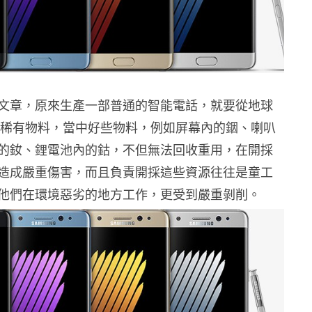
文章，原來生產一部普通的智能電話，就要從地球
 磅的稀有物料，當中好些物料，例如屏幕內的銦、喇叭
的釹、鋰電池內的鈷，不但無法回收重用，在開採
造成嚴重傷害，而且負責開採這些資源往往是童工
他們在環境惡劣的地方工作，更受到嚴重剝削。