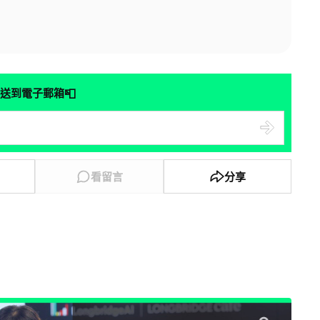
📮
送到電子郵箱
看留言
分享