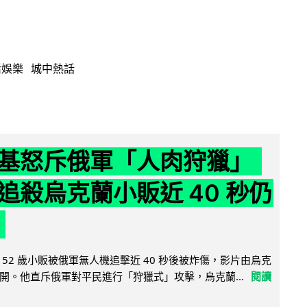
活娛樂
城中熱話
基怒斥俄軍「人肉狩獵」
追殺烏克蘭小販近 40 秒仍
52 歲小販被俄軍無人機追擊近 40 秒後被炸傷，影片由烏克
開。他直斥俄軍對平民進行「狩獵式」攻擊，烏克蘭...
閱讀