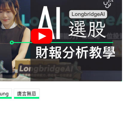
ung
唐言無忌