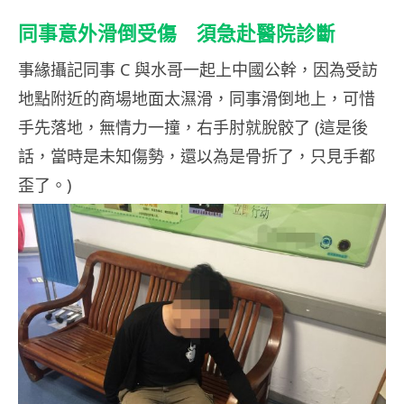
同事意外滑倒受傷 須急赴醫院診斷
事緣攝記同事 C 與水哥一起上中國公幹，因為受訪
地點附近的商場地面太濕滑，同事滑倒地上，可惜
手先落地，無情力一撞，右手肘就脫骹了 (這是後
話，當時是未知傷勢，還以為是骨折了，只見手都
歪了。)