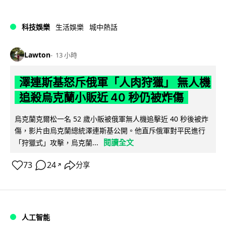
科技娛樂
生活娛樂
城中熱話
Lawton
13 小時
澤連斯基怒斥俄軍「人肉狩獵」 無人機
追殺烏克蘭小販近 40 秒仍被炸傷
烏克蘭克爾松一名 52 歲小販被俄軍無人機追擊近 40 秒後被炸
傷，影片由烏克蘭總統澤連斯基公開。他直斥俄軍對平民進行
閱讀全文
「狩獵式」攻擊，烏克蘭...
73
24
分享
↗
人工智能