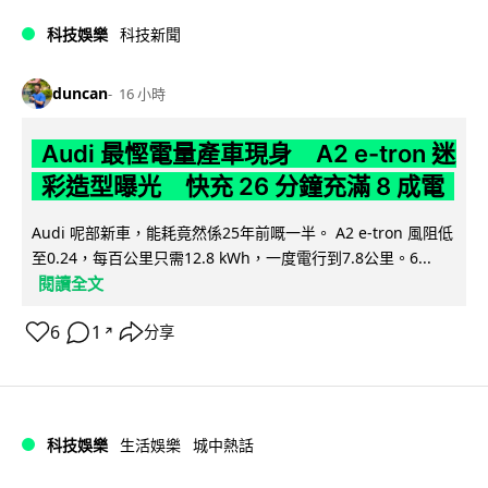
科技娛樂
科技新聞
duncan
16 小時
Audi 最慳電量產車現身 A2 e-tron 迷
彩造型曝光 快充 26 分鐘充滿 8 成電
Audi 呢部新車，能耗竟然係25年前嘅一半。 A2 e-tron 風阻低
至0.24，每百公里只需12.8 kWh，一度電行到7.8公里。6...
閱讀全文
6
1
分享
↗
科技娛樂
生活娛樂
城中熱話