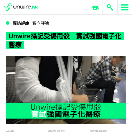
WWDC 2026
GenAI 與雲端科技專區
ERP 與商業 AI
Unwire攝記受傷甩骹 實試強國電子化醫療
專訪評論
獨立評論
Unwire攝記受傷甩骹 實試強國電子化
醫療
作者
發佈日期
閱讀時間