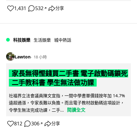
1,431
532
分享
↗
科技娛樂
生活娛樂
城中熱話
Lawton
18 小時
家長無得慳錢買二手書 電子啟動碼鎖死
二手教科書 學生無法做功課
社福界立法會議員陳文宜指，一間中學書單價錢按年加 14.7%
遠超通漲，令家長難以負擔。而且電子教材啟動碼這項設計，
閱讀全文
令學生無法完成功課，二手...
812
306
分享
↗