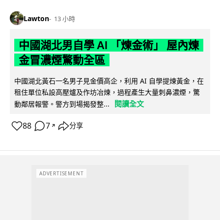
Lawton
13 小時
中國湖北男自學 AI 「煉金術」 屋內煉
金冒濃煙驚動全區
中國湖北黃石一名男子見金價高企，利用 AI 自學提煉黃金，在
租住單位私設高壓爐及作坊冶煉，過程產生大量刺鼻濃煙，驚
閱讀全文
動鄰居報警。警方到場揭發整...
88
7
分享
↗
ADVERTISEMENT