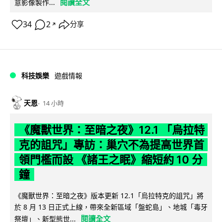
閱讀全文
意影像製作...
34
2
分享
↗
科技娛樂
遊戲情報
天恩
14 小時
《魔獸世界：至暗之夜》12.1 「烏拉特
克的詛咒」專訪：巢穴不為提高世界首
領門檻而設 《諸王之眠》縮短約 10 分
鐘
《魔獸世界：至暗之夜》版本更新 12.1「烏拉特克的詛咒」將
於 8 月 13 日正式上線，帶來全新區域「盤蛇島」、地城「毒牙
閱讀全文
祭壇」、新型態世...