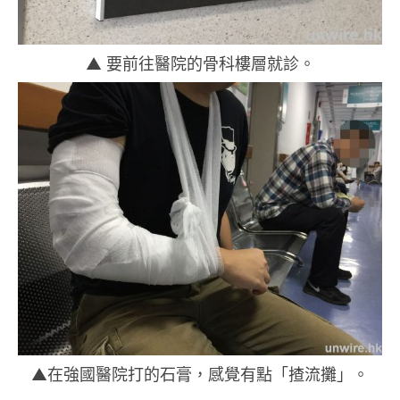
▲ 要前往醫院的骨科樓層就診。
▲在強國醫院打的石膏，感覺有點「揸流攤」。