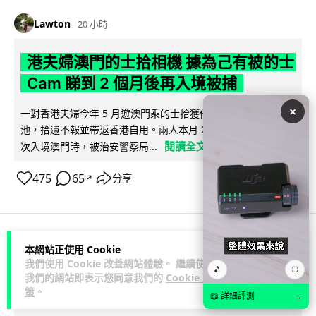
Lawton
20 小時
港夫婦澳門的士拾相機 據為己有被的士
Cam 睇到 2 個月後再入境被捕
×
一對香港夫婦今年 5 月遊澳門乘的士拾獲他人遺留相機及電
池，拾遺不報並帶返香港自用。兩人本月 2 日經港珠澳大橋再
閱讀全文
次入境澳門時，被治安警察局...
475
65
分享
↗
本網站正使用 Cookie
3C科技
家居無線
我們使用 Cookie 改善網站體驗。 繼續使用
🎵
⛶
我們的網站即表示您同意我們的
Cookie 政
Vin
20 小時
策
。
📖 詳細評測
→