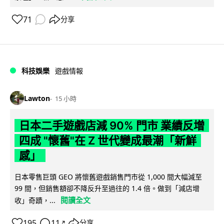
71
分享
科技娛樂
遊戲情報
Lawton
15 小時
日本二手遊戲店減 90% 門市 業績反增
四成 "懷舊"在 Z 世代變成最潮「新鮮
感」
日本零售巨頭 GEO 將懷舊遊戲銷售門市從 1,000 間大幅減至
99 間，但銷售額卻不降反升至過往的 1.4 倍。做到「減店增
閱讀全文
收」奇蹟，...
195
11
分享
↗