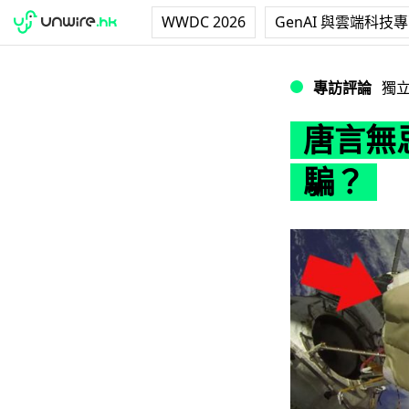
WWDC 2026
GenAI 與雲端科技
唐言無忌：生活太
專訪評論
獨
唐言無
騙？