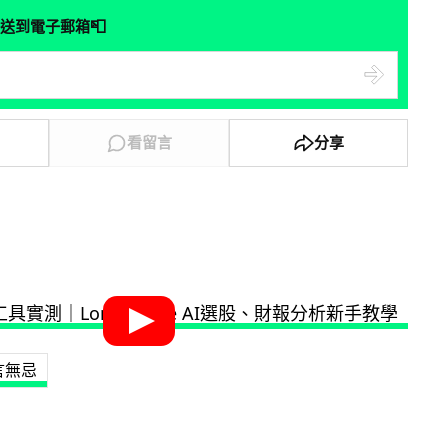
📮
送到電子郵箱
看留言
分享
言無忌