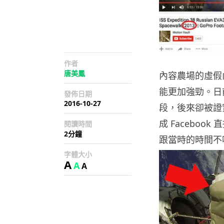
作者
唐美鳳
內容農場的虛假
能更加強勁。日前
發佈日期
2016-10-27
段，後來卻被證
成 Facebo
閱讀時間
2分鐘
跟當時的時間不
字體大小
A
A
A