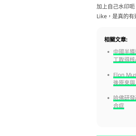
加上自己水印呃
Like，是真
相關文章:
中國半導
工取得核
Elon 
後原來與 
哈佛研發改
合症