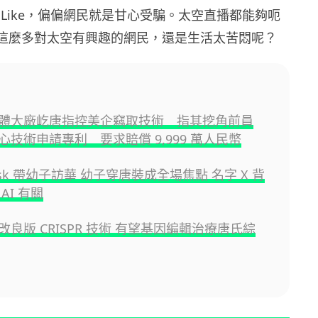
 Like，偏偏網民就是甘心受騙。太空直播都能夠呃
的有這麼多對太空有興趣的網民，還是生活太苦悶呢？
體大廠屹唐指控美企竊取技術 指其挖角前員
心技術申請專利 要求賠償 9,999 萬人民幣
Musk 帶幼子訪華 幼子穿唐裝成全場焦點 名字 X 背
AI 有關
良版 CRISPR 技術 有望基因編輯治療唐氏綜