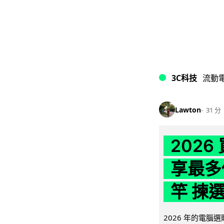
3C科技
流動
Lawton
31 分
202
享最多
竿 揀
2026 年的電