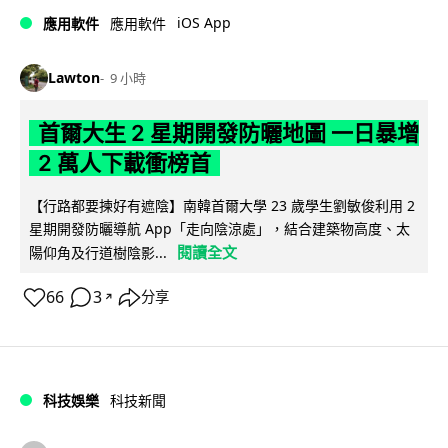
iOS App
應用軟件
應用軟件
Lawton
9 小時
首爾大生 2 星期開發防曬地圖 一日暴增
2 萬人下載衝榜首
【行路都要揀好有遮陰】南韓首爾大學 23 歲學生劉敏俊利用 2
星期開發防曬導航 App「走向陰涼處」，結合建築物高度、太
閱讀全文
陽仰角及行道樹陰影...
66
3
分享
↗
科技娛樂
科技新聞