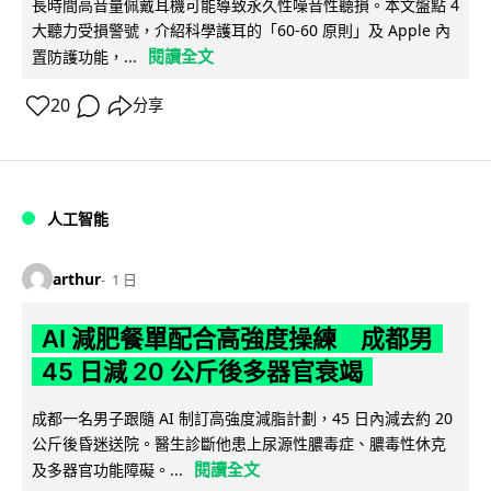
長時間高音量佩戴耳機可能導致永久性噪音性聽損。本文盤點 4
大聽力受損警號，介紹科學護耳的「60-60 原則」及 Apple 內
閱讀全文
置防護功能，...
20
分享
人工智能
arthur
1 日
AI 減肥餐單配合高強度操練 成都男
45 日減 20 公斤後多器官衰竭
成都一名男子跟隨 AI 制訂高強度減脂計劃，45 日內減去約 20
公斤後昏迷送院。醫生診斷他患上尿源性膿毒症、膿毒性休克
閱讀全文
及多器官功能障礙。...