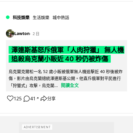
科技娛樂
生活娛樂
城中熱話
Lawton
2 日
澤連斯基怒斥俄軍「人肉狩獵」 無人機
追殺烏克蘭小販近 40 秒仍被炸傷
烏克蘭克爾松一名 52 歲小販被俄軍無人機追擊近 40 秒後被炸
傷，影片由烏克蘭總統澤連斯基公開。他直斥俄軍對平民進行
閱讀全文
「狩獵式」攻擊，烏克蘭...
125
41
分享
↗
ADVERTISEMENT