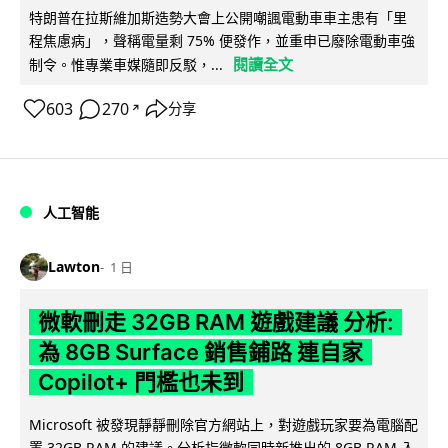
特朗普在拉斯維加斯造勢大會上公開嘲諷電動車車主患有「里
程焦慮病」，聲稱電量剩 75% 便發作，並重申已廢除電動車強
閱讀全文
制令。惟專業車媒隨即反駁，...
603
270
分享
↗
人工智能
Lawton
1 日
微軟刪走 32GB RAM 遊戲建議 分析:
為 8GB Surface 銷售鋪路 連自家
Copilot+ 門檻也未到
Microsoft 被發現靜靜刪除官方網站上，對遊戲玩家要為電腦配
置 32GB RAM 的建議。分析指微軟同時新推出的 8GB RAM 入