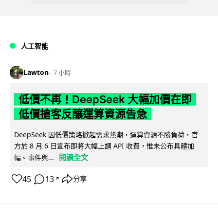
人工智能
Lawton
7 小時
低價不再！DeepSeek 大幅加價在即
低價搶客反釀運算資源告急
DeepSeek 因低價策略掀起需求熱潮，運算資源不勝負荷，官
方於 8 月 6 日宣布即將大幅上調 API 收費，惟未公布具體加
閱讀全文
幅。事件與...
45
13
分享
↗