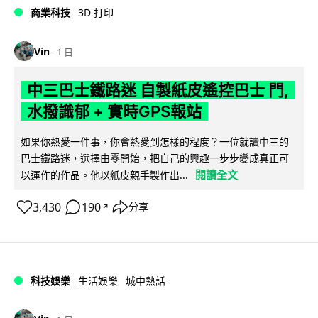
商業科技
3D 打印
Vin
1 日
中三巴士鐵路迷 自製紙皮遙控巴士 門,
水撥識郁 + 實時GPS報站
如果你熱愛一件事，你會熱愛到怎樣的程度？一位就讀中三的
巴士鐵路迷，選擇由零開始，把自己的興趣一步步變成真正可
閱讀全文
以運作的作品。他以紙皮親手製作出...
3,430
190
分享
↗
科技娛樂
生活娛樂
城中熱話