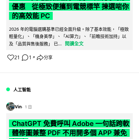
優惠 從極致便攜到電競標竿 揀選啱你
的高效能 PC
2026 年的電腦選購基準已經全面升級。除了基本效能，「極致
輕量化」、「機身美學」、「AI算力」、「前瞻技術加持」以
閱讀全文
及「品質與售後服務」 已...
21
1
分享
↗
人工智能
Vin
1 日
ChatGPT 免費呼叫 Adobe 一句話跨軟
體修圖兼整 PDF 不用開多個 APP 兼免