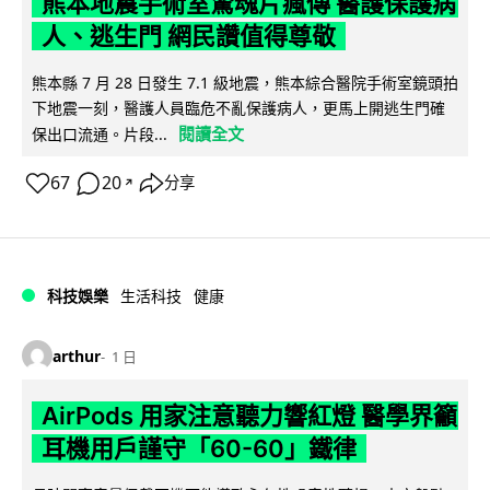
熊本地震手術室驚魂片瘋傳 醫護保護病
人、逃生門 網民讚值得尊敬
熊本縣 7 月 28 日發生 7.1 級地震，熊本綜合醫院手術室鏡頭拍
下地震一刻，醫護人員臨危不亂保護病人，更馬上開逃生門確
閱讀全文
保出口流通。片段...
67
20
分享
↗
科技娛樂
生活科技
健康
arthur
1 日
AirPods 用家注意聽力響紅燈 醫學界籲
耳機用戶謹守「60-60」鐵律