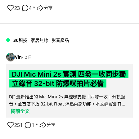
23
4
分享
↗
3C科技
家居無線
影音產品
Vin
2 日
DJI Mic Mini 2s 實測 四發一收同步獨
立錄音 32-bit 防爆咪拍片必備
DJI 最新推出的 Mic Mini 2s 無線咪支援「四發一收」分軌錄
音，並首度下放 32-bit Float 浮點內錄功能。本文經實測其...
閱讀全文
251
1
分享
↗