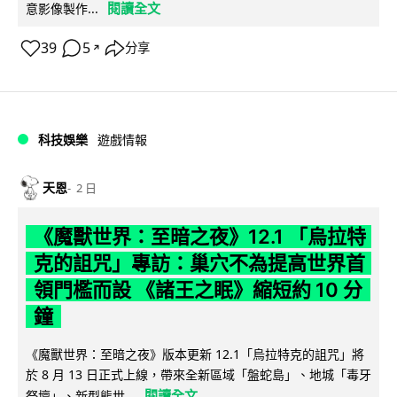
閱讀全文
意影像製作...
39
5
分享
↗
科技娛樂
遊戲情報
天恩
2 日
《魔獸世界：至暗之夜》12.1 「烏拉特
克的詛咒」專訪：巢穴不為提高世界首
領門檻而設 《諸王之眠》縮短約 10 分
鐘
《魔獸世界：至暗之夜》版本更新 12.1「烏拉特克的詛咒」將
於 8 月 13 日正式上線，帶來全新區域「盤蛇島」、地城「毒牙
閱讀全文
祭壇」、新型態世...