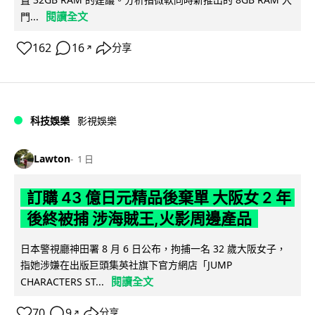
閱讀全文
門...
162
16
分享
↗
科技娛樂
影視娛樂
Lawton
1 日
訂購 43 億日元精品後棄單 大阪女 2 年
後終被捕 涉海賊王,火影周邊產品
日本警視廳神田署 8 月 6 日公布，拘捕一名 32 歲大阪女子，
指她涉嫌在出版巨頭集英社旗下官方網店「JUMP
閱讀全文
CHARACTERS ST...
70
9
分享
↗