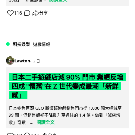
116
分享
科技娛樂
遊戲情報
Lawton
2 日
日本二手遊戲店減 90% 門市 業績反增
四成 "懷舊"在 Z 世代變成最潮「新鮮
感」
日本零售巨頭 GEO 將懷舊遊戲銷售門市從 1,000 間大幅減至
99 間，但銷售額卻不降反升至過往的 1.4 倍。做到「減店增
閱讀全文
收」奇蹟，...