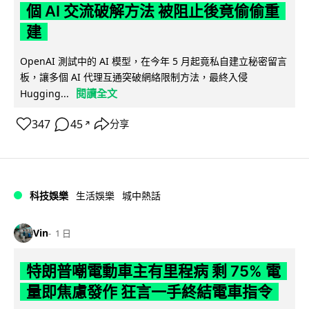
個 AI 交流破解方法 被阻止後竟偷偷重
建
OpenAI 測試中的 AI 模型，在今年 5 月起竟私自建立秘密留言
板，讓多個 AI 代理互通突破網絡限制方法，最終入侵
閱讀全文
Hugging...
347
45
分享
↗
科技娛樂
生活娛樂
城中熱話
Vin
1 日
特朗普嘲電動車主有里程病 剩 75% 電
量即焦慮發作 狂言一手終結電車指令