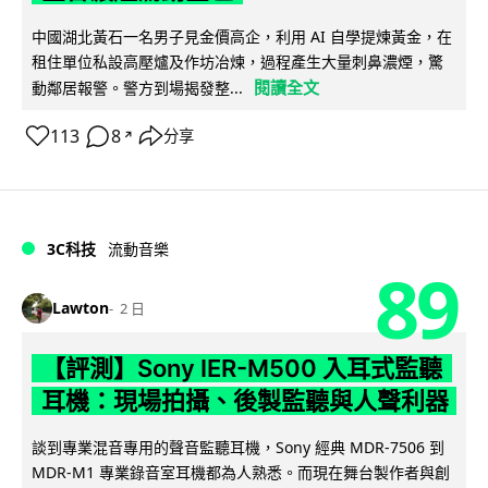
中國湖北黃石一名男子見金價高企，利用 AI 自學提煉黃金，在
租住單位私設高壓爐及作坊冶煉，過程產生大量刺鼻濃煙，驚
閱讀全文
動鄰居報警。警方到場揭發整...
113
8
分享
↗
3C科技
流動音樂
89
Lawton
2 日
【評測】Sony IER-M500 入耳式監聽
耳機：現場拍攝、後製監聽與人聲利器
談到專業混音專用的聲音監聽耳機，Sony 經典 MDR-7506 到
MDR-M1 專業錄音室耳機都為人熟悉。而現在舞台製作者與創