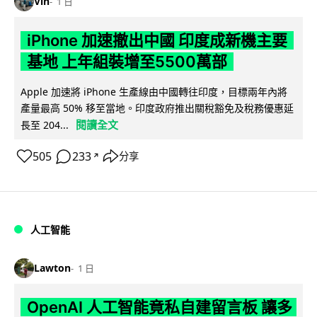
Vin
1 日
iPhone 加速撤出中國 印度成新機主要
基地 上年組裝增至5500萬部
Apple 加速將 iPhone 生產線由中國轉往印度，目標兩年內將
產量最高 50% 移至當地。印度政府推出關稅豁免及稅務優惠延
閱讀全文
長至 204...
505
233
分享
↗
人工智能
Lawton
1 日
OpenAI 人工智能竟私自建留言板 讓多