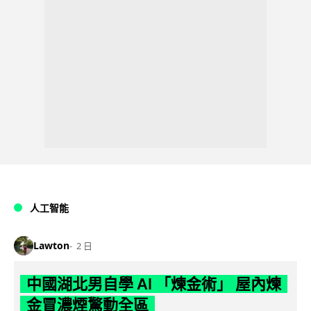
人工智能
Lawton
2 日
中國湖北男自學 AI 「煉金術」 屋內煉
金冒濃煙驚動全區