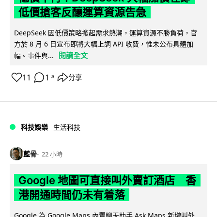
低價搶客反釀運算資源告急
DeepSeek 因低價策略掀起需求熱潮，運算資源不勝負荷，官
方於 8 月 6 日宣布即將大幅上調 API 收費，惟未公布具體加
閱讀全文
幅。事件與...
11
1
分享
↗
科技娛樂
生活科技
藍骨
22 小時
Google 地圖可直接叫外賣訂酒店 香
港開通時間仍未有着落
Google 為 Google Maps 內置聊天助手 Ask Maps 新增叫外