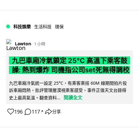
科技娛樂
生活科技
環保
Lawton
1 小時
九巴車廂冷氣鎖定 25°C 高溫下乘客鼓
譟: 熱到爆炸 司機指公司set死無得調校
九巴車廂冷氣統一設定 25°C，有乘客乘搭 60M 線期間拍片投
訴車廂悶熱，批評管理層漠視乘客感受，事件正值天文台錄得
閱讀全文
史上最高氣溫。翻查資料...
196
117
分享
↗