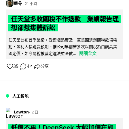
藍骨
21 小時
任天堂多收關稅不作退款 業績報告理
想卻惹集體訴訟
任天堂公布首季業績，受遊戲熱賣及一筆美國退還關稅款項帶
動，盈利大幅跑贏預期。惟公司早前曾多次以關稅為由調高美
閱讀全文
國定價，如今關稅被裁定違法並全數...
35
4
分享
↗
人工智能
Lawton
2 日
低價不再！DeepSeek 大幅加價在即