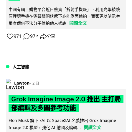
中國有網上購物平台近日熱賣「折射手機殼」，利用光學稜鏡
原理讓手機在熒幕關閉狀態下亦能側面偷拍，賣家更以暗示字
閱讀全文
眼宣傳供不法分子偷拍他人裙底
971
97
分享
↗
人工智能
Lawton
2 日
Grok Imagine Image 2.0 推出 主打局
部編輯及多圖參考功能
Elon Musk 旗下 xAI 以 SpaceXAI 名義推出 Grok Imagine
閱讀全文
Image 2.0 模型，強化 AI 繪圖及編輯...