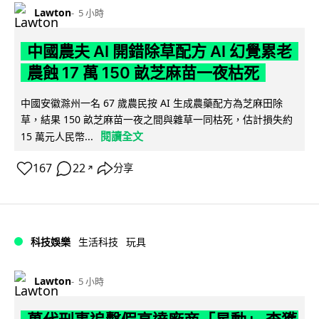
Lawton
5 小時
中國農夫 AI 開錯除草配方 AI 幻覺累老
農蝕 17 萬 150 畝芝麻苗一夜枯死
中國安徽滁州一名 67 歲農民按 AI 生成農藥配方為芝麻田除
草，結果 150 畝芝麻苗一夜之間與雜草一同枯死，估計損失約
閱讀全文
15 萬元人民幣...
167
22
分享
↗
科技娛樂
生活科技
玩具
Lawton
5 小時