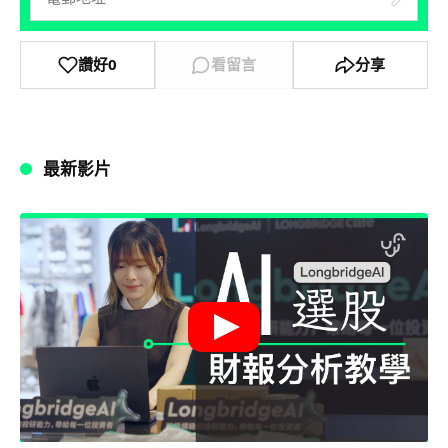
讚好
0
看留言
分享
最新影片