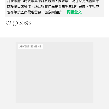
丹麥政府即時收緊高中評核規則，要求學生為在家完成書面考
試接受口頭答辯，藉此核實作品是否由學生自行完成。學校亦
閱讀全文
要在筆試監察電腦螢幕、設定網絡防...
分享
ADVERTISEMENT