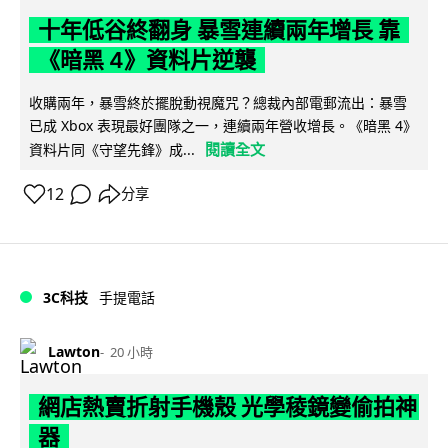
十年低谷終翻身 暴雪連續兩年增長 靠
《暗黑 4》資料片逆襲
收購兩年，暴雪終於擺脫動視魔咒？總裁內部電郵流出：暴雪
已成 Xbox 表現最好團隊之一，連續兩年營收增長。《暗黑 4》
閱讀全文
資料片同《守望先鋒》成...
12
分享
3C科技
手提電話
Lawton
20 小時
網店熱賣折射手機殼 光學稜鏡變偷拍神
器