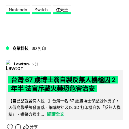
Nintendo
Switch
任天堂
商業科技
3D 打印
Lawton
5 分
台灣 67 歲博士翁自製反無人機槍囚 2
年半 法官斥藏火藥恐危害治安
【自己整就會俾人拉...】台灣一名 67 歲擁博士學歷退休男子，
因俄烏戰爭觸發靈感，網購材料及以 3D 打印機自製「反無人機
閱讀全文
槍」，遭警方搜出...
分享