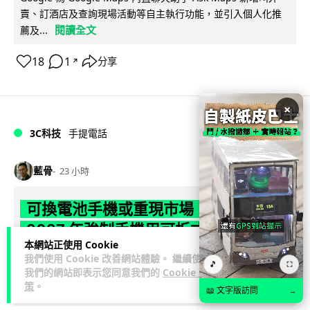
賣、訂酒店及查詢現場活動等自主執行功能，並引入個人化推
閱讀全文
薦及...
18
1
分享
↗
×
3C科技
手提電話
藍骨
23 小時
可換電池手機或重現市場 歐盟新例
2027 年強制手機用可拆式電池
本網站正使用 Cookie
我們使用 Cookie 改善網站體驗。 繼續使用
歐盟新例將於 2027 年 2 月 18 日生效，規定手機及平板電腦電
🎵
⛶
我們的網站即表示您同意我們的
Cookie 政
池須可由用戶自行拆換，目標是延長裝置壽命及減少電子垃
策
。
閱讀全文
圾。現時 Sams...
📖 文字版訪問
→