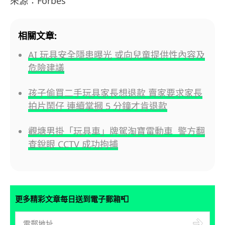
來源：Forbes
相關文章:
AI 玩具安全隱患曝光 或向兒童提供性內容及
危險建議
孩子偷買二手玩具家長想退款 賣家要求家長
拍片鬧仔 連續掌摑 5 分鐘才肯退款
觀塘男掛「玩具車」牌駕淘寶電動車 警方翻
查銳眼 CCTV 成功拘捕
📮
更多精彩文章每日送到電子郵箱