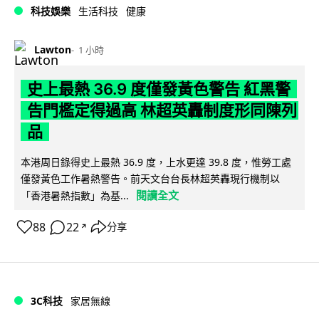
科技娛樂
生活科技
健康
Lawton
1 小時
史上最熱 36.9 度僅發黃色警告 紅黑警
告門檻定得過高 林超英轟制度形同陳列
品
本港周日錄得史上最熱 36.9 度，上水更達 39.8 度，惟勞工處
僅發黃色工作暑熱警告。前天文台台長林超英轟現行機制以
閱讀全文
「香港暑熱指數」為基...
88
22
分享
↗
3C科技
家居無線