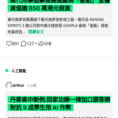
萬代刑事追擊假高達廠商「星動」 查獲
貨值逾 650 萬港元假貨
萬代南夢宮集團旗下萬代南夢宮影視工廠、萬代及 BANDAI
SPIRITS 3 間公司對中國大陸假冒 GUNPLA 廠商「星動」發起
閱讀全文
刑事控告...
891
127
分享
↗
人工智能
arthur
7 小時
丹麥高中新例:回家功課一律加口頭答辯
對抗 9 成學生用 AI 作弊