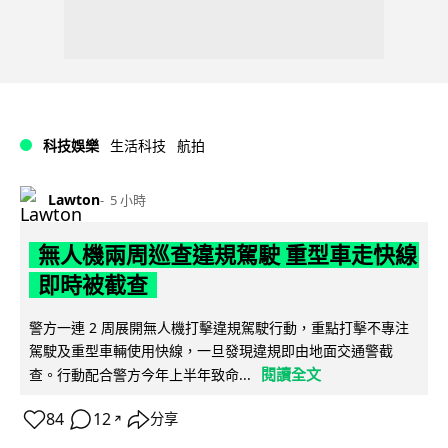
科技娛樂
生活科技
航拍
Lawton
5 小時
無人機兩周巡查違規駕駛 重型車走快線
即時被截查
警方一連 2 周展開無人機打擊違規駕駛行動，重點打擊不專注
駕駛及重型車輛使用快線，一旦發現違規即由地面交通警截
閱讀全文
查。行動配合警方今年上半年致命...
84
12
分享
↗