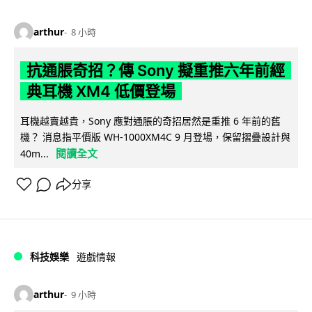
arthur
8 小時
抗通脹奇招？傳 Sony 擬重推六年前經
典耳機 XM4 低價登場
耳機越賣越貴，Sony 應對通脹的奇招居然是重推 6 年前的舊
機？ 消息指平價版 WH-1000XM4C 9 月登場，保留摺疊設計與
閱讀全文
40m...
分享
科技娛樂
遊戲情報
arthur
9 小時