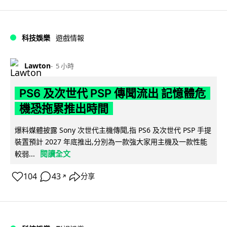
科技娛樂
遊戲情報
Lawton
5 小時
PS6 及次世代 PSP 傳聞流出 記憶體危
機恐拖累推出時間
爆料媒體披露 Sony 次世代主機傳聞,指 PS6 及次世代 PSP 手提
裝置預計 2027 年底推出,分別為一款強大家用主機及一款性能
閱讀全文
較弱...
104
43
分享
↗