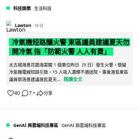
科技娛樂
生活科技
Lawton
18 分
冷氣機短路釀火警 東區議員建議夏天勿
開冷氣 指「防範火警 人人有責」
太古城海景花園海棠閣 1 個單位昨日（9 日）發生火警，懷疑
冷氣機電線短路引致，15 人吸入濃煙不適送院。事後港島東區
閱讀全文
議員郭浩景建議居民夏天...
40
7
分享
↗
GenAI 與雲端科技專區
GenAI 與雲端科技專區