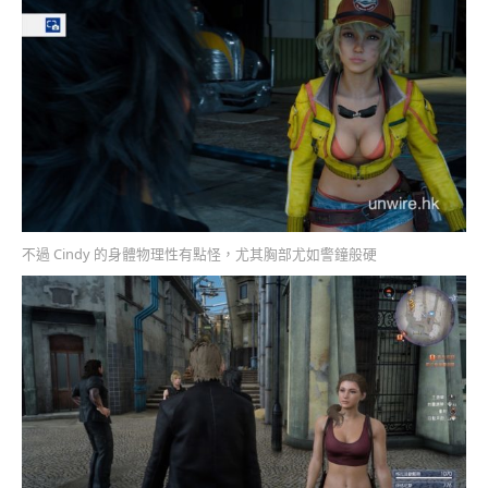
不過 Cindy 的身體物理性有點怪，尤其胸部尤如警鐘般硬