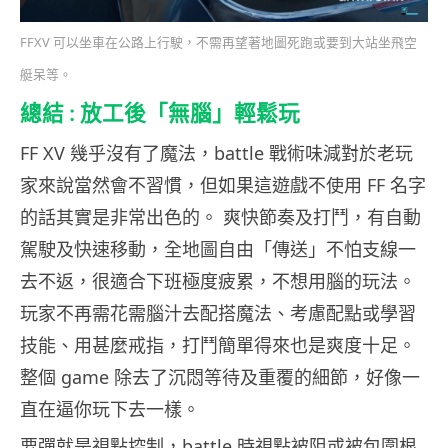
FFXV 可以坐車在公路上行駛，不需再望著地圖死跑或要到大站坐飛空
艇呆等。
總結 : 放工後「無腦」輕鬆玩
FF XV 幾乎沒有了魔法，battle 戰術味減對於老玩
家來說當然會不習慣，但如果這遊戲不使用 FF 名字
的話其實是非常出色的。 爽快節奏及打鬥，有自動
駕駛及快速移動，全地圖自由「傳送」不怕支線一
去不返，很適合下班極度疲累，不想用腦的玩法。
玩家不再需花需腦汁去配搭魔法、考慮配點或學習
技能、用甚麼戒指，打鬥簡單得來也是爽度十足。
整個 game 除去了沉悶等待及重覆的細節，好像一
直在逼你玩下去一樣。
要彈就是視點控制，battle 時視點被阻或被包圍根