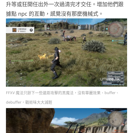
升等或狂開任出外一次過清完才交任。增加他們跟
據點 npc 的亙動，感覺沒有那麼機械式。
FFXV 魔法只餘下一些遠距攻擊的黑魔法，沒有華麗效果、buffer、
debuffer，戰術味大大減輕