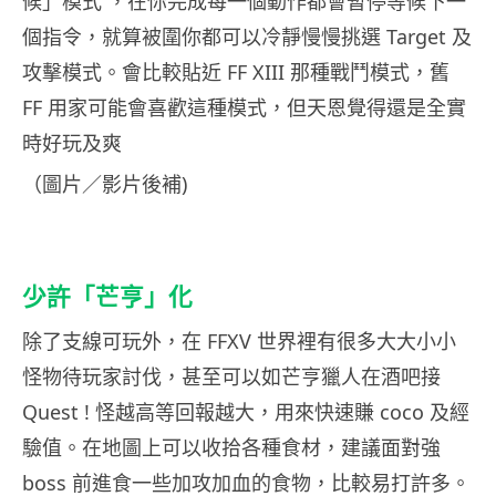
候」模式 ，在你完成每一個動作都會暫停等候下一
個指令，就算被圍你都可以冷靜慢慢挑選 Target 及
攻擊模式。會比較貼近 FF XIII 那種戰鬥模式，舊
FF 用家可能會喜歡這種模式，但天恩覺得還是全實
時好玩及爽
（圖片／影片後補)
少許「芒亨」化
除了支線可玩外，在 FFXV 世界裡有很多大大小小
怪物待玩家討伐，甚至可以如芒亨獵人在酒吧接
Quest ! 怪越高等回報越大，用來快速賺 coco 及經
驗值。在地圖上可以收拾各種食材，建議面對強
boss 前進食一些加攻加血的食物，比較易打許多。