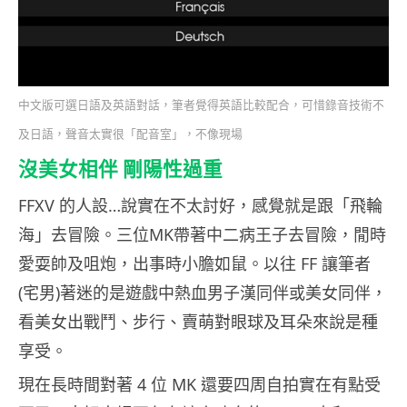
中文版可選日語及英語對話，筆者覺得英語比較配合，可惜錄音技術不
及日語，聲音太實很「配音室」，不像現場
沒美女相伴 剛陽性過重
FFXV 的人設…說實在不太討好，感覺就是跟「飛輪
海」去冒險。三位MK帶著中二病王子去冒險，閒時
愛耍帥及咀炮，出事時小膽如鼠。以往 FF 讓筆者
(宅男)著迷的是遊戲中熱血男子漢同伴或美女同伴，
看美女出戰鬥、步行、賣萌對眼球及耳朵來說是種
享受。
現在長時間對著 4 位 MK 還要四周自拍實在有點受