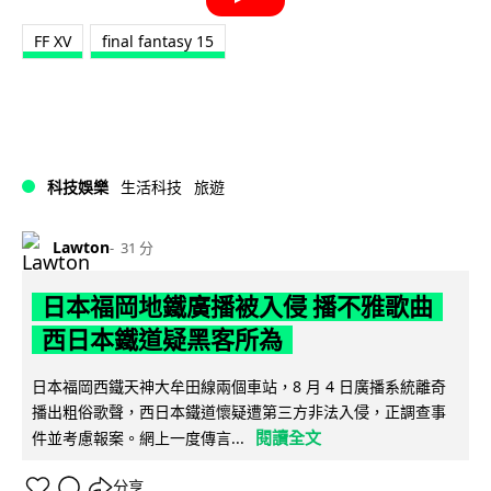
FF XV
final fantasy 15
科技娛樂
生活科技
旅遊
Lawton
31 分
日本福岡地鐵廣播被入侵 播不雅歌曲
西日本鐵道疑黑客所為
日本福岡西鐵天神大牟田線兩個車站，8 月 4 日廣播系統離奇
播出粗俗歌聲，西日本鐵道懷疑遭第三方非法入侵，正調查事
閱讀全文
件並考慮報案。網上一度傳言...
分享