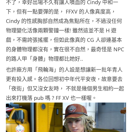
不了，幸好出場不久有讓人噴血的 Cindy 中和一
下，但有一點要彈的是， FFXV 的人像真度高，
Cindy 的性感胸部自然成為焦點所在，不過沒任何
物理變化活像兩顆警鐘一樣! 雖然這並不是 H 遊
戲，不需誇張搖擺，但如此像真的 CG 人卻連基本
的身體物理都沒有，實在很不自然，最奇怪是 NPC
的路人甲「身體」物理都比她好..
也許廠方用「飛輪海」的人設是想讓新一批年青人
更有投入感。各位回想初中年代平安夜，故意要去
「夜街」但又沒女友時， 不就是幾個男生相約一起
出來打機落 pub 嗎 ? FF XV 也一樣喔。