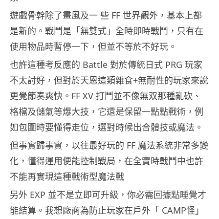
遊戲骨幹除了畫風及一 些 FF 世界觀外，基本上都
是新的。戰鬥是「無雙式」全時即時戰鬥，只有在
使用物品時暫停一下，但並不等於不好玩。
也許這種考反應的 Battle 對於傳統日式 PRG 玩家
不太討好，但對於天恩這類雜食+無耐性的玩家來說
更覺節奏爽快。FF XV 打鬥並不像無双那種亂砍、
格檔及儲氣等爆大技，它還是保留一點點戰術，例
如包圍時要懂得走位，選對時候出合體技或魔法。
但事實歸事實，以往最好玩的 FF 魔法系統非常多變
化，懂得運用便能控制戰局，在全實時戰鬥中也許
不能再實現這種戰術型魔法戰
另外 EXP 並不是立即可升級，你必需回據點睡覺才
能結算。我想廠商為防止玩家在戶外「 CAMP怪」