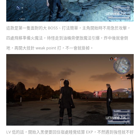
這款是第一隻面對的大 BOSS、打法簡單，主角開始時不用急於攻擊，
四處飛移準備火魔法，待怪走到油桶旁便放魔法引爆，炸中後就會倒
地，再開大技針 weak point 打，不一會就掛掉。
LV 低的話，開始入黑便要回住宿處睡覺結算 EXP，不然遇到強怪就不好