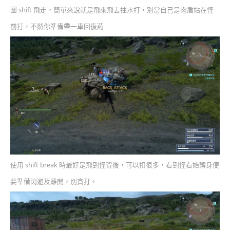
圖 shift 飛走，簡單來說就是飛來飛去抽水打，別當自己是肉盾站在怪
前打，不然你準備帶一車回復葯
使用 shift break 時最好是飛到怪背後，可以扣很多，看到怪看始轉身便
要準備閃避及離開，別貪打。