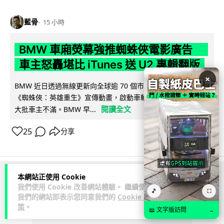
藍骨
15 小時
BMW 車廂熒幕強推蜘蛛俠電影廣告
車主怒轟堪比 iTunes 送 U2 專輯翻版
×
BMW 近日透過無線更新向全球逾 70 個市場車輛中控熒幕推送
《蜘蛛俠：英雄重生》宣傳動畫，啟動車輛即彈出通知，觸發
閱讀全文
大批車主不滿。BMW 早...
25
分享
本網站正使用 Cookie
ADVERTISEMENT
我們使用 Cookie 改善網站體驗。 繼續使用
🎵
⛶
我們的網站即表示您同意我們的
Cookie 政
策
。
📖 文字版訪問
→