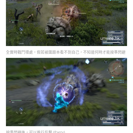
全實時戰鬥壞處，假若被圍跟本看不到自己，不知道何時才能按準閃避
按準閃避後，可以進行反擊 (Parry)