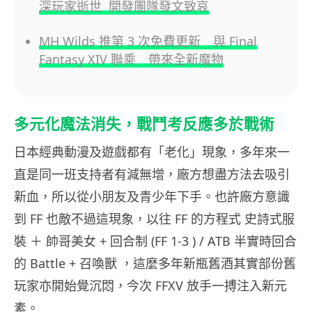
深玩家逝世 開發團隊發文致哀
MH Wilds 推第 3 次免費更新 與 Final
Fantasy XIV 聯乘 帶來全新魔物
多元化魔法消失，戰鬥考反應多於戰術
日本經典動漫及遊戲都有「老化」現象，多年來一
直是同一班支持者有減無增，廠方想盡方法去吸引
新血，所以從小朋友及青少年下手。也許廠方意識
到 FF 也敵不過這現象，以往 FF 的方程式 史詩式服
裝 ＋ 帥哥美女 + 回合制 (FF 1-3 ) / ATB 半實時回合
的 Battle + 召喚獸 ，這麼多年新瓶舊酒其實部份舊
玩家亦開始覺沉悶，今次 FFXV 放手一搏注入新元
素。