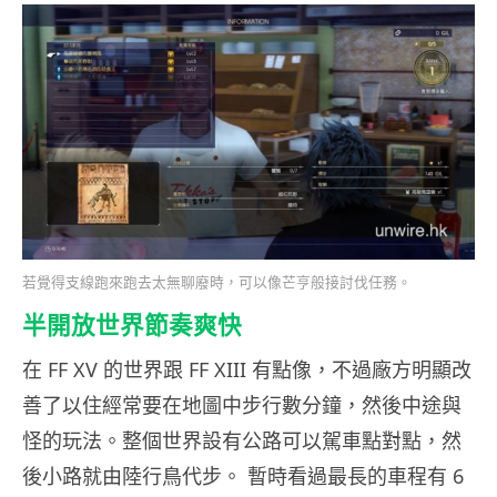
若覺得支線跑來跑去太無聊廢時，可以像芒亨般接討伐任務。
半開放世界節奏爽快
在 FF XV 的世界跟 FF XIII 有點像，不過廠方明顯改
善了以住經常要在地圖中步行數分鐘，然後中途與
怪的玩法。整個世界設有公路可以駕車點對點，然
後小路就由陸行鳥代步。 暫時看過最長的車程有 6