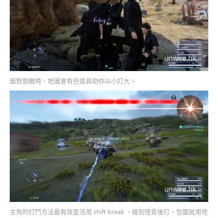
面對勁敵時，地圖會有些道具助你以小打大。
主角的打鬥方法最有效是活用 shift break 、繞到怪背後打、包圍就用地