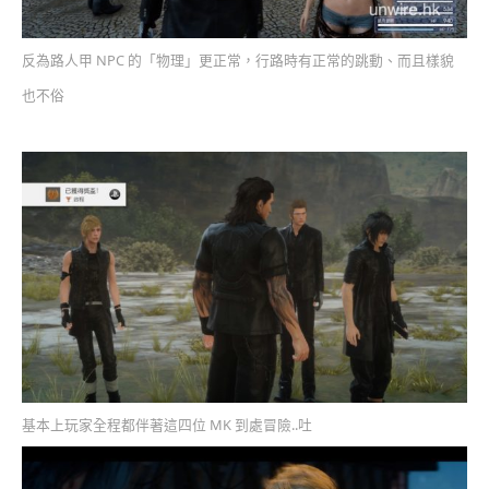
反為路人甲 NPC 的「物理」更正常，行路時有正常的跳動、而且樣貌
也不俗
基本上玩家全程都伴著這四位 MK 到處冒險..吐