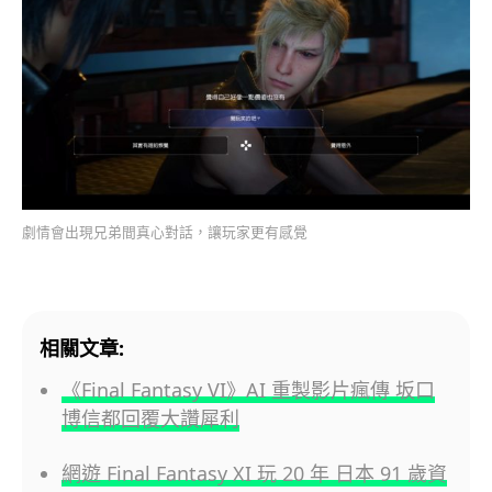
劇情會出現兄弟間真心對話，讓玩家更有感覺
相關文章:
《Final Fantasy VI》AI 重製影片瘋傳 坂口
博信都回覆大讚犀利
網遊 Final Fantasy XI 玩 20 年 日本 91 歲資