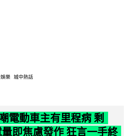
活娛樂
城中熱話
嘲電動車主有里程病 剩
 電量即焦慮發作 狂言一手終