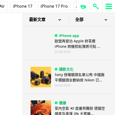
Air
iPhone 17
iPhone 17 Pro
AirPods Pro 3
Ap
最新文章
全部
iPhone app
歐盟再發功 Apple 終答應
iPhone 跨機剪貼簿將可貼 ...
04.08.2026
攝影文化
Sony 授權鏡頭名單公佈 中國廠
平價鏡頭全數缺席 Nikon 已...
04.08.2026
健康
室內空氣 40 度暑熱難耐 德國空
調普及率僅 3% 大眾繼...