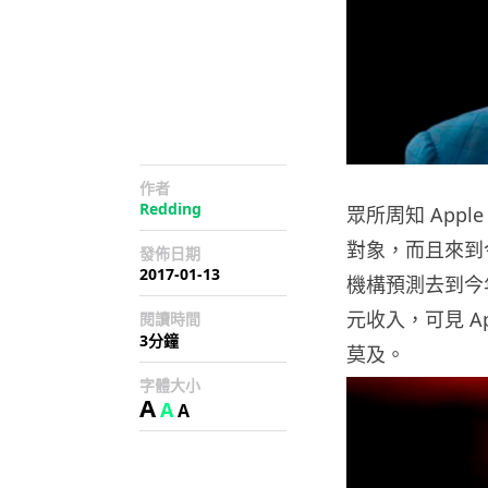
作者
Redding
眾所周知 App
對象，而且來到
發佈日期
2017-01-13
機構預測去到今年年
元收入，可見 A
閱讀時間
3分鐘
莫及。
字體大小
A
A
A