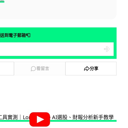
📮
送到電子郵箱
看留言
分享