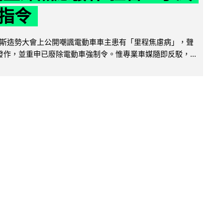
指令
斯造勢大會上公開嘲諷電動車車主患有「里程焦慮病」，聲
便發作，並重申已廢除電動車強制令。惟專業車媒隨即反駁，...