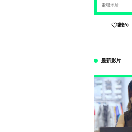
讚好
0
最新影片