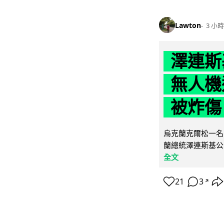
Lawton
3 小時
澤連斯
無人機
被炸傷
烏克蘭克爾松一名 
蘭總統澤連斯基公
全文
21
3
↗