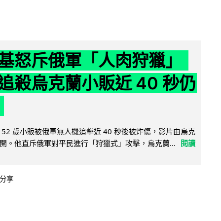
基怒斥俄軍「人肉狩獵」
追殺烏克蘭小販近 40 秒仍
52 歲小販被俄軍無人機追擊近 40 秒後被炸傷，影片由烏克
開。他直斥俄軍對平民進行「狩獵式」攻擊，烏克蘭...
閱讀
分享