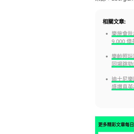
相關文章:
樂施會批評
9,000 
樂齡照玩跳
同場跳勁
迪士尼樂
盛讚真英
更多精彩文章每日