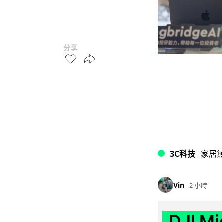
分享
3C科技
家居
Vin
2 小時
DJI M