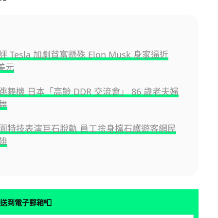
 Tesla 加劇貧富懸殊 Elon Musk 身家逼近
億美元
舞機 日本「高齡 DDR 交流會」 86 歲老夫婦
舞
園特技表演巨石脫軌 員工捨身擋石護遊客網民
雄
📮
送到電子郵箱