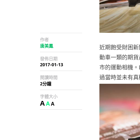
作者
唐美鳳
近期飽受財困新
動車一類的期貨
發佈日期
2017-01-13
市的運動相機。Li
過當時並未有真
閱讀時間
2分鐘
字體大小
A
A
A