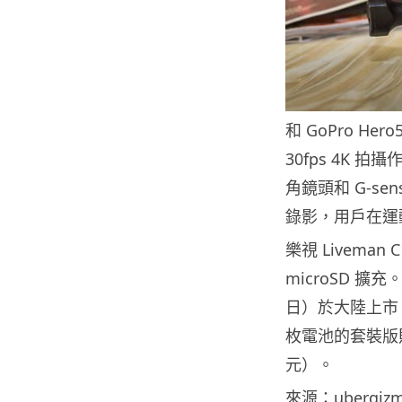
和 GoPro He
30fps 4K 
角鏡頭和 G-s
錄影，用戶在運
樂視 Liveman
microSD 擴充
日）於大陸上市，標
枚電池的套裝版則售 
元）。
來源：ubergiz