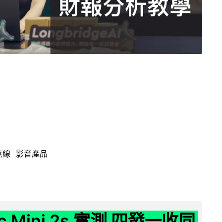
無線
影音產品
ic Mini 2s 實測 四發一收同