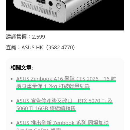
建議售價：2,599
查詢：ASUS HK（3582 4770）
相關文章:
ASUS Zenbook A16 登陸 CES 2026 16 吋
機身重量僅 1.2kg 打破輕量紀錄
ASUS 宣告停產後又改口 RTX 5070 Ti 及
5060 Ti 16GB 將繼續銷售
ASUS 推出全新 Zenbook 系列 同場加映