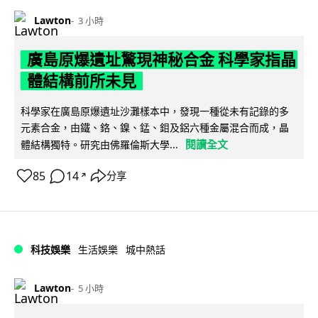
Lawton
3 小時
廣島原爆遺址驚現神秘合金 科學家指晶
體結構前所未見
科學家在廣島原爆遺址沙灘樣本中，發現一種從未有記錄的多
元素合金，由鐵、鉻、鎳、錳、鉬及鋁六種金屬混合而成，晶
閱讀全文
體結構獨特。研究由佛羅倫斯大學...
85
14
分享
↗
科技娛樂
生活娛樂
城中熱話
Lawton
5 小時