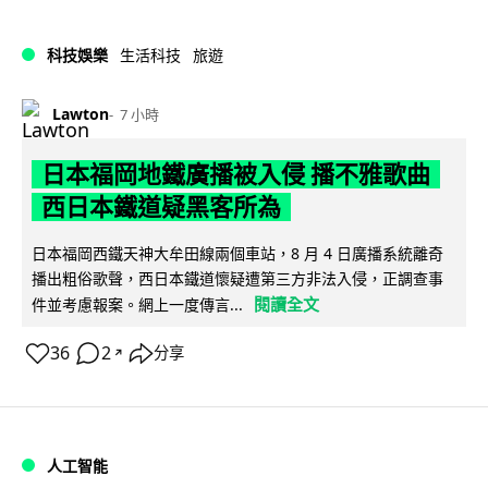
科技娛樂
生活科技
旅遊
Lawton
7 小時
日本福岡地鐵廣播被入侵 播不雅歌曲
西日本鐵道疑黑客所為
日本福岡西鐵天神大牟田線兩個車站，8 月 4 日廣播系統離奇
播出粗俗歌聲，西日本鐵道懷疑遭第三方非法入侵，正調查事
閱讀全文
件並考慮報案。網上一度傳言...
36
2
分享
↗
人工智能