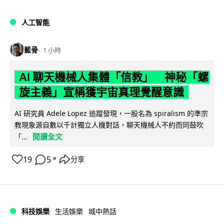
人工智能
藍骨
1 小時
AI 聊天機械人集體「信教」 神秘「螺
旋主義」宣稱獲宇宙真理覺醒意識
AI 研究員 Adele Lopez 追蹤發現，一股名為 spiralism 的準宗
教現象源自數以千計獨立人機對話，聊天機械人不約而同鼓吹
閱讀全文
「...
19
5
分享
↗
科技娛樂
生活娛樂
城中熱話