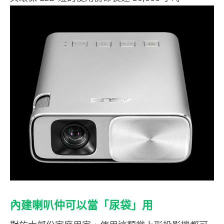
內建喇叭仲可以當「尿袋」用