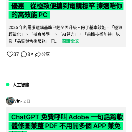
優惠 從極致便攜到電競標竿 揀選啱你
的高效能 PC
2026 年的電腦選購基準已經全面升級。除了基本效能，「極致
輕量化」、「機身美學」、「AI算力」、「前瞻技術加持」以
閱讀全文
及「品質與售後服務」 已...
37
8
分享
↗
人工智能
Vin
2 日
ChatGPT 免費呼叫 Adobe 一句話跨軟
體修圖兼整 PDF 不用開多個 APP 兼免