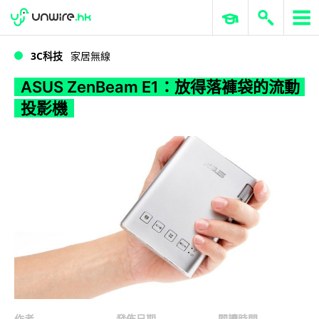
WWDC 2026
GenAI 與雲端科技專區
ERP 與商業 AI
ASUS ZenBeam E1：放得落褲袋的流動投影機
3C科技
家居無線
ASUS ZenBeam E1：放得落褲袋的流動
投影機
作者
發佈日期
閱讀時間