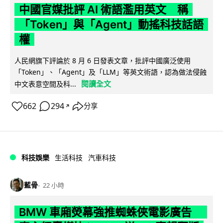
中國官媒批評 AI 術語濫用英文 稱
「Token」與「Agent」動搖科技話語
權
人民網旗下評論於 8 月 6 日發表文章，批評中國廣泛使用
「Token」、「Agent」及「LLM」等英文術語，認為做法侵蝕
閱讀全文
中文表意空間及科...
662
294
分享
↗
科技娛樂
生活科技
汽車科技
藍骨
22 小時
BMW 車廂熒幕強推蜘蛛俠電影廣告