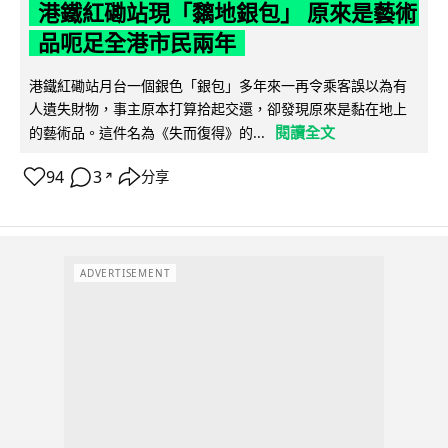
港鐵紅磡站現「黐地銀包」 原來是藝術
品呃足全港市民兩年
港鐵紅磡站月台一個銀色「銀包」多年來一再令乘客誤以為有
人遺失財物，事主原本打算拾起交還，卻發現原來是黏在地上
閱讀全文
的藝術品。這件名為《失而復得》的...
94
3
分享
↗
ADVERTISEMENT