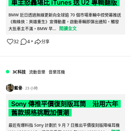
車主怒轟堪比 iTunes 送 U2 專輯翻版
BMW 近日透過無線更新向全球逾 70 個市場車輛中控熒幕推送
《蜘蛛俠：英雄重生》宣傳動畫，啟動車輛即彈出通知，觸發
閱讀全文
大批車主不滿。BMW 早...
32
4
分享
↗
3C科技
流動音樂
音樂耳機
藍骨
23 小時
Sony 傳推平價復刻版耳筒 沿用六年
舊款規格挑戰加價潮
最近有爆料指 Sony 計劃於 9 月 7 日推出平價復刻版降噪耳機