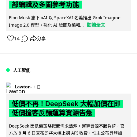
部編輯及多圖參考功能
Elon Musk 旗下 xAI 以 SpaceXAI 名義推出 Grok Imagine
閱讀全文
Image 2.0 模型，強化 AI 繪圖及編輯...
14
分享
人工智能
Lawton
1 日
低價不再！DeepSeek 大幅加價在即
低價搶客反釀運算資源告急
DeepSeek 因低價策略掀起需求熱潮，運算資源不勝負荷，官
方於 8 月 6 日宣布即將大幅上調 API 收費，惟未公布具體加