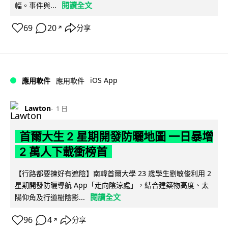
閱讀全文
幅。事件與...
69
20
分享
↗
iOS App
應用軟件
應用軟件
Lawton
1 日
首爾大生 2 星期開發防曬地圖 一日暴增
2 萬人下載衝榜首
【行路都要揀好有遮陰】南韓首爾大學 23 歲學生劉敏俊利用 2
星期開發防曬導航 App「走向陰涼處」，結合建築物高度、太
閱讀全文
陽仰角及行道樹陰影...
96
4
分享
↗