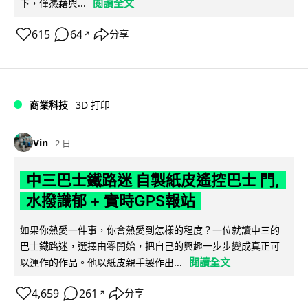
閱讀全文
下，僅憑藉與...
615
64
分享
↗
商業科技
3D 打印
Vin
2 日
中三巴士鐵路迷 自製紙皮遙控巴士 門,
水撥識郁 + 實時GPS報站
如果你熱愛一件事，你會熱愛到怎樣的程度？一位就讀中三的
巴士鐵路迷，選擇由零開始，把自己的興趣一步步變成真正可
閱讀全文
以運作的作品。他以紙皮親手製作出...
4,659
261
分享
↗