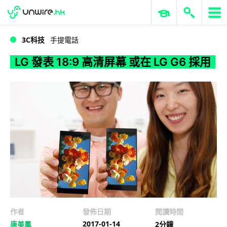
WWDC 2026
GenAI 與雲端科技專區
ERP 與商業 AI
LG 發表 18:9 高清屏幕 或在 LG G6 採用
3C科技
手提電話
LG 發表 18:9 高清屏幕 或在 LG G6 採用
作者
發佈日期
閱讀時間
2017-01-14
唐美鳳
2分鐘