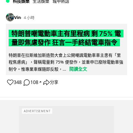
科技娛樂
生活娛樂
城中熱話
Vin
4 小時
特朗普嘲電動車主有里程病 剩 75% 電
量即焦慮發作 狂言一手終結電車指令
特朗普在拉斯維加斯造勢大會上公開嘲諷電動車車主患有「里
程焦慮病」，聲稱電量剩 75% 便發作，並重申已廢除電動車強
閱讀全文
制令。惟專業車媒隨即反駁，...
348
108
分享
↗
ADVERTISEMENT