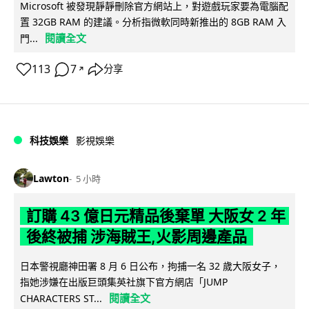
Microsoft 被發現靜靜刪除官方網站上，對遊戲玩家要為電腦配
置 32GB RAM 的建議。分析指微軟同時新推出的 8GB RAM 入
閱讀全文
門...
113
7
分享
↗
科技娛樂
影視娛樂
Lawton
5 小時
訂購 43 億日元精品後棄單 大阪女 2 年
後終被捕 涉海賊王,火影周邊產品
日本警視廳神田署 8 月 6 日公布，拘捕一名 32 歲大阪女子，
指她涉嫌在出版巨頭集英社旗下官方網店「JUMP
閱讀全文
CHARACTERS ST...