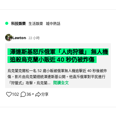
科技娛樂
生活娛樂
城中熱話
Lawton
22 小時
澤連斯基怒斥俄軍「人肉狩獵」 無人機
追殺烏克蘭小販近 40 秒仍被炸傷
烏克蘭克爾松一名 52 歲小販被俄軍無人機追擊近 40 秒後被炸
傷，影片由烏克蘭總統澤連斯基公開。他直斥俄軍對平民進行
閱讀全文
「狩獵式」攻擊，烏克蘭...
102
36
分享
↗