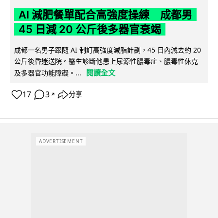
AI 減肥餐單配合高強度操練 成都男
45 日減 20 公斤後多器官衰竭
成都一名男子跟隨 AI 制訂高強度減脂計劃，45 日內減去約 20
公斤後昏迷送院。醫生診斷他患上尿源性膿毒症、膿毒性休克
閱讀全文
及多器官功能障礙。...
17
3
分享
↗
ADVERTISEMENT