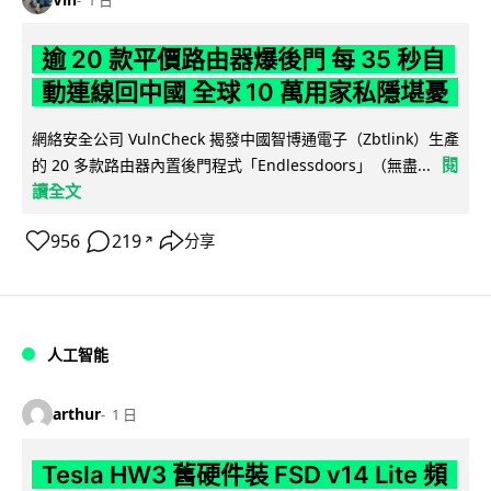
逾 20 款平價路由器爆後門 每 35 秒自
動連線回中國 全球 10 萬用家私隱堪憂
網絡安全公司 VulnCheck 揭發中國智博通電子（Zbtlink）生產
閱
的 20 多款路由器內置後門程式「Endlessdoors」（無盡...
讀全文
956
219
分享
↗
人工智能
arthur
1 日
Tesla HW3 舊硬件裝 FSD v14 Lite 頻