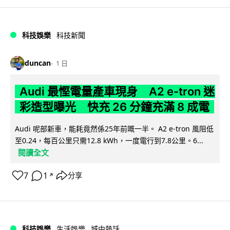
科技娛樂
科技新聞
duncan
1 日
Audi 最慳電量產車現身 A2 e-tron 迷
彩造型曝光 快充 26 分鐘充滿 8 成電
Audi 呢部新車，能耗竟然係25年前嘅一半。 A2 e-tron 風阻低
至0.24，每百公里只需12.8 kWh，一度電行到7.8公里。6...
閱讀全文
7
1
分享
↗
科技娛樂
生活娛樂
城中熱話