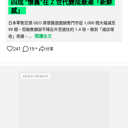
四成 "懷舊"在 Z 世代變成最潮「新鮮
感」
日本零售巨頭 GEO 將懷舊遊戲銷售門市從 1,000 間大幅減至
99 間，但銷售額卻不降反升至過往的 1.4 倍。做到「減店增
閱讀全文
收」奇蹟，...
241
19
分享
↗
ADVERTISEMENT