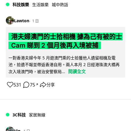
科技娛樂
生活娛樂
城中熱話
Lawton
1 日
港夫婦澳門的士拾相機 據為己有被的士
Cam 睇到 2 個月後再入境被捕
一對香港夫婦今年 5 月遊澳門乘的士拾獲他人遺留相機及電
池，拾遺不報並帶返香港自用。兩人本月 2 日經港珠澳大橋再
閱讀全文
次入境澳門時，被治安警察局...
531
75
分享
↗
3C科技
家居無線
Vin
1 日