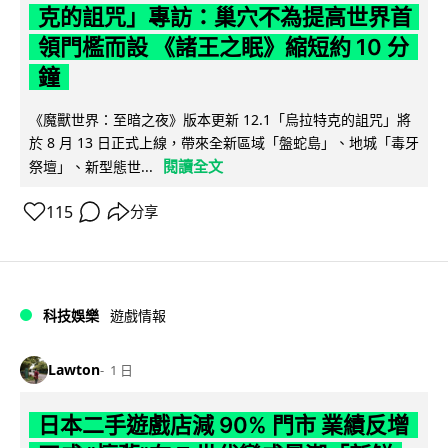
克的詛咒」專訪：巢穴不為提高世界首
領門檻而設 《諸王之眠》縮短約 10 分
鐘
《魔獸世界：至暗之夜》版本更新 12.1「烏拉特克的詛咒」將
於 8 月 13 日正式上線，帶來全新區域「盤蛇島」、地城「毒牙
閱讀全文
祭壇」、新型態世...
115
分享
科技娛樂
遊戲情報
Lawton
1 日
日本二手遊戲店減 90% 門市 業績反增