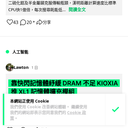
二硫化鉬及半金屬銻克服傳輸瓶頸，漢明距離計算速度比標準
閱讀全文
CPU快1億倍，每次搜尋耗能低...
43
20
分享
↗
人工智能
Lawton
1 日
靠快閃記憶體紓緩 DRAM 不足 KIOXIA
推 XL1 記憶體擴充模組
本網站正使用 Cookie
KIOXIA 發表全新記憶體擴充模組 XL1 系列，結合低延遲快閃記
我們使用 Cookie 改善網站體驗。 繼續使用
憶體 XL-FLASH 與 CXL 介面，將快閃記憶體轉化為記憶體擴充
我們的網站即表示您同意我們的
Cookie 政
閱讀全文
方...
策
。