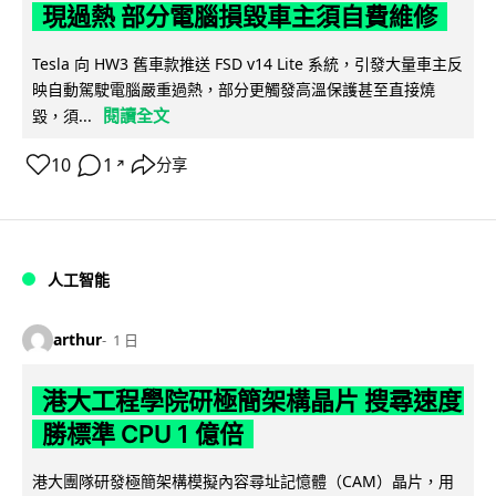
現過熱 部分電腦損毀車主須自費維修
Tesla 向 HW3 舊車款推送 FSD v14 Lite 系統，引發大量車主反
映自動駕駛電腦嚴重過熱，部分更觸發高溫保護甚至直接燒
閱讀全文
毀，須...
10
1
分享
↗
人工智能
arthur
1 日
港大工程學院研極簡架構晶片 搜尋速度
勝標準 CPU 1 億倍
港大團隊研發極簡架構模擬內容尋址記憶體（CAM）晶片，用