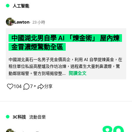
人工智能
Lawton
23 小時
中國湖北男自學 AI 「煉金術」 屋內煉
金冒濃煙驚動全區
中國湖北黃石一名男子見金價高企，利用 AI 自學提煉黃金，在
租住單位私設高壓爐及作坊冶煉，過程產生大量刺鼻濃煙，驚
閱讀全文
動鄰居報警。警方到場揭發整...
104
7
分享
↗
3C科技
流動音樂