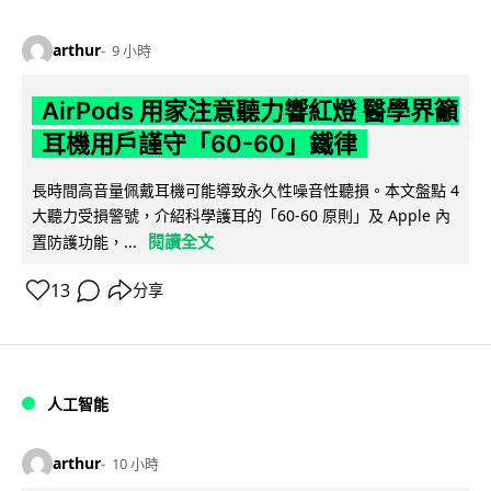
arthur
9 小時
AirPods 用家注意聽力響紅燈 醫學界籲
耳機用戶謹守「60-60」鐵律
長時間高音量佩戴耳機可能導致永久性噪音性聽損。本文盤點 4
大聽力受損警號，介紹科學護耳的「60-60 原則」及 Apple 內
閱讀全文
置防護功能，...
13
分享
人工智能
arthur
10 小時