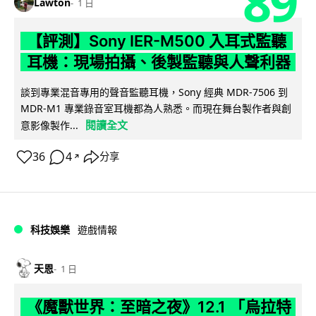
89
Lawton
1 日
【評測】Sony IER-M500 入耳式監聽
耳機：現場拍攝、後製監聽與人聲利器
談到專業混音專用的聲音監聽耳機，Sony 經典 MDR-7506 到
MDR-M1 專業錄音室耳機都為人熟悉。而現在舞台製作者與創
閱讀全文
意影像製作...
36
4
分享
↗
科技娛樂
遊戲情報
天恩
1 日
《魔獸世界：至暗之夜》12.1 「烏拉特