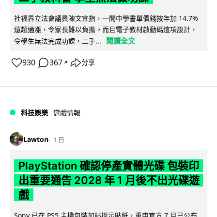
社福界立法會議員陳文宜指，一間中學書單價錢按年加 14.7%
遠超通漲，令家長難以負擔。而且電子教材啟動碼這項設計，
閱讀全文
令學生無法完成功課，二手...
930
367
分享
↗
科技娛樂
遊戲情報
Lawton
1 日
PlayStation 確認停產實體光碟 包裝印
出重要通告 2028 年 1 月後不出光碟遊
戲
Sony 已在 PS5 主機包裝加貼提示貼紙，重申官方 7 月已公布