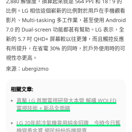
2,880 解像度，換算起來就是 564 PPI 和 18 : 9 的
比例。LG 相信這個嶄新的比例對於用戶在手機觀看
影片、Multi-tasking 多工作業，甚至使用 Android
7.0 的 Dual-screen 功能都甚有幫助。LG 表示，全
新的 5.7 吋 QHD+ 屏幕較以往更薄，而且觸控反應
有所提升，在省電 30% 的同時，於戶外使用時的可
視性亦更高。
來源：ubergizmo
相關文章:
直擊 LG 首爾電視研發大本營 解構 WOLED
電視技術 + 新品全面睇
LG 20年前冷氣機竟用純金招牌 今時今日舊
機變黃金寶 網民紛紛拆機變賣