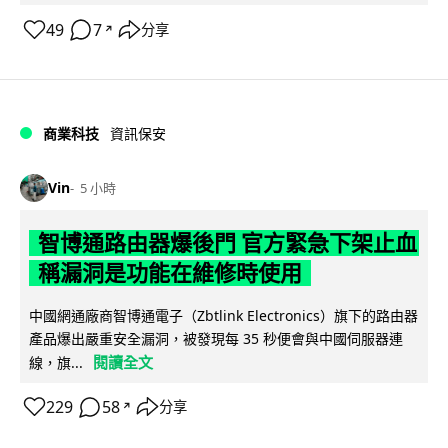
49
7
分享
↗
商業科技
資訊保安
Vin
5 小時
智博通路由器爆後門 官方緊急下架止血
稱漏洞是功能在維修時使用
中國網通廠商智博通電子（Zbtlink Electronics）旗下的路由器
產品爆出嚴重安全漏洞，被發現每 35 秒便會與中國伺服器連
閱讀全文
線，旗...
229
58
分享
↗