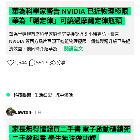
華為科學家警告 NVIDIA 已近物理極限
華為「韜定律」可繞過摩爾定律瓶頸
華為半導體首席科學家廖恒罕見接受近 5 小時專訪，警告
NVIDIA 等西方晶片巨頭正逼近物理極限，傳統製程升級已失經
閱讀全文
濟效益。他同時介紹華為...
1,544
591
分享
↗
科技娛樂
生活娛樂
城中熱話
Lawton
1 日
家長無得慳錢買二手書 電子啟動碼鎖死
二手教科書 學生無法做功課