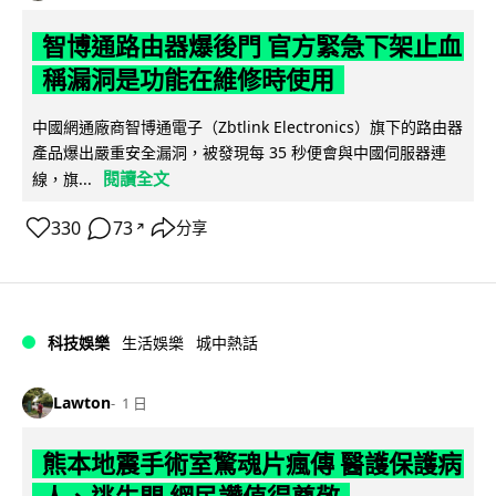
智博通路由器爆後門 官方緊急下架止血
稱漏洞是功能在維修時使用
中國網通廠商智博通電子（Zbtlink Electronics）旗下的路由器
產品爆出嚴重安全漏洞，被發現每 35 秒便會與中國伺服器連
閱讀全文
線，旗...
330
73
分享
↗
科技娛樂
生活娛樂
城中熱話
Lawton
1 日
熊本地震手術室驚魂片瘋傳 醫護保護病