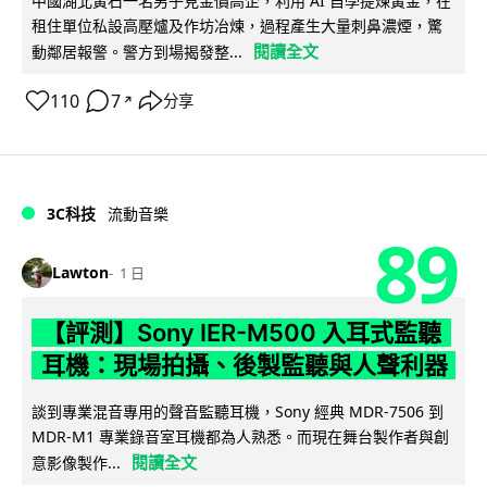
中國湖北黃石一名男子見金價高企，利用 AI 自學提煉黃金，在
租住單位私設高壓爐及作坊冶煉，過程產生大量刺鼻濃煙，驚
閱讀全文
動鄰居報警。警方到場揭發整...
110
7
分享
↗
3C科技
流動音樂
89
Lawton
1 日
【評測】Sony IER-M500 入耳式監聽
耳機：現場拍攝、後製監聽與人聲利器
談到專業混音專用的聲音監聽耳機，Sony 經典 MDR-7506 到
MDR-M1 專業錄音室耳機都為人熟悉。而現在舞台製作者與創
閱讀全文
意影像製作...