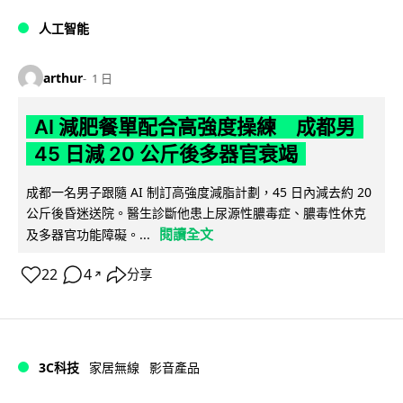
人工智能
arthur
1 日
AI 減肥餐單配合高強度操練 成都男
45 日減 20 公斤後多器官衰竭
成都一名男子跟隨 AI 制訂高強度減脂計劃，45 日內減去約 20
公斤後昏迷送院。醫生診斷他患上尿源性膿毒症、膿毒性休克
閱讀全文
及多器官功能障礙。...
22
4
分享
↗
3C科技
家居無線
影音產品