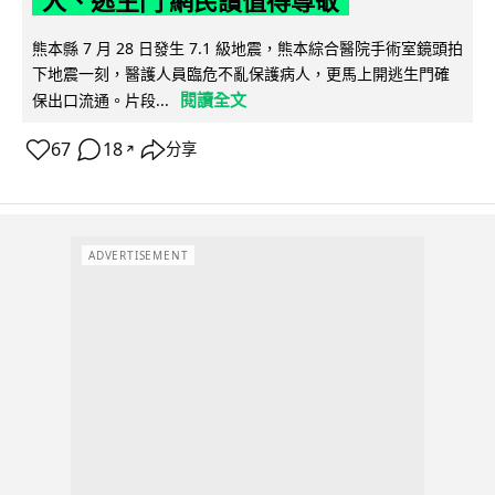
人、逃生門 網民讚值得尊敬
熊本縣 7 月 28 日發生 7.1 級地震，熊本綜合醫院手術室鏡頭拍
下地震一刻，醫護人員臨危不亂保護病人，更馬上開逃生門確
閱讀全文
保出口流通。片段...
67
18
分享
↗
ADVERTISEMENT