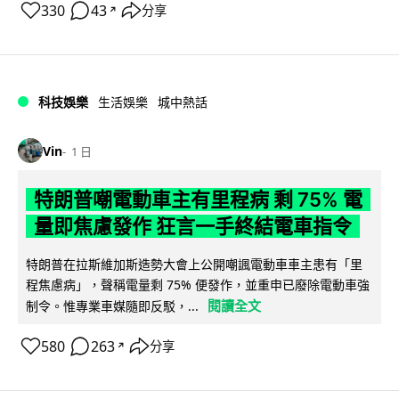
330
43
分享
↗
科技娛樂
生活娛樂
城中熱話
Vin
1 日
特朗普嘲電動車主有里程病 剩 75% 電
量即焦慮發作 狂言一手終結電車指令
特朗普在拉斯維加斯造勢大會上公開嘲諷電動車車主患有「里
程焦慮病」，聲稱電量剩 75% 便發作，並重申已廢除電動車強
閱讀全文
制令。惟專業車媒隨即反駁，...
580
263
分享
↗