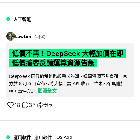
人工智能
Lawton
3 小時
低價不再！DeepSeek 大幅加價在即
低價搶客反釀運算資源告急
DeepSeek 因低價策略掀起需求熱潮，運算資源不勝負荷，官
方於 8 月 6 日宣布即將大幅上調 API 收費，惟未公布具體加
閱讀全文
幅。事件與...
18
3
分享
↗
iOS App
應用軟件
應用軟件