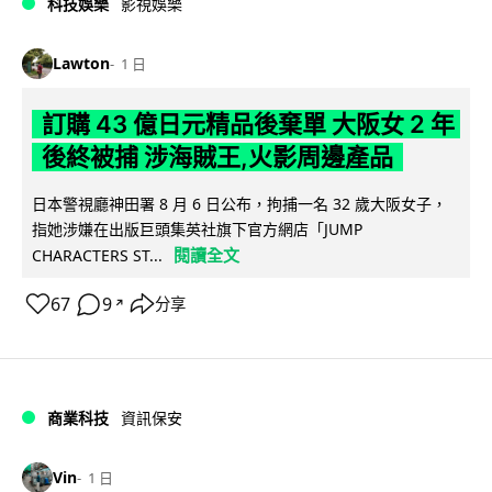
科技娛樂
影視娛樂
Lawton
1 日
訂購 43 億日元精品後棄單 大阪女 2 年
後終被捕 涉海賊王,火影周邊產品
日本警視廳神田署 8 月 6 日公布，拘捕一名 32 歲大阪女子，
指她涉嫌在出版巨頭集英社旗下官方網店「JUMP
閱讀全文
CHARACTERS ST...
67
9
分享
↗
商業科技
資訊保安
Vin
1 日