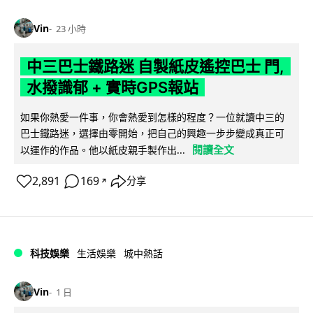
Vin
23 小時
中三巴士鐵路迷 自製紙皮遙控巴士 門,
水撥識郁 + 實時GPS報站
如果你熱愛一件事，你會熱愛到怎樣的程度？一位就讀中三的
巴士鐵路迷，選擇由零開始，把自己的興趣一步步變成真正可
閱讀全文
以運作的作品。他以紙皮親手製作出...
2,891
169
分享
↗
科技娛樂
生活娛樂
城中熱話
Vin
1 日