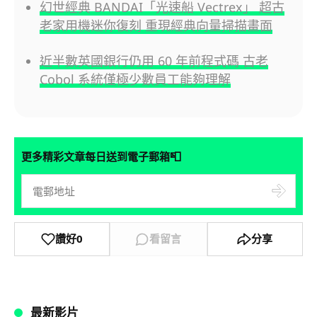
幻世經典 BANDAI「光速船 Vectrex」 超古
老家用機迷你復刻 重現經典向量掃描畫面
近半數英國銀行仍用 60 年前程式碼 古老
Cobol 系統僅極少數員工能夠理解
📮
更多精彩文章每日送到電子郵箱
讚好
0
看留言
分享
最新影片