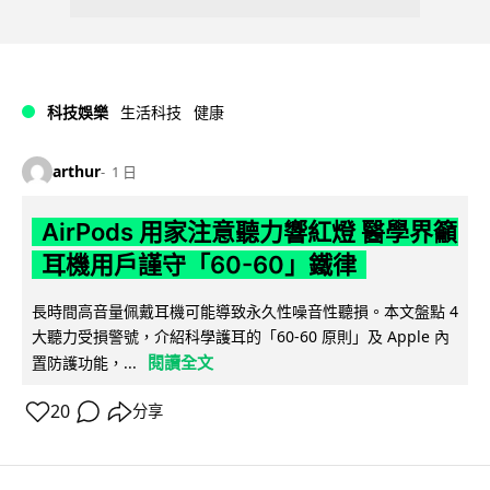
科技娛樂
生活科技
健康
arthur
1 日
AirPods 用家注意聽力響紅燈 醫學界籲
耳機用戶謹守「60-60」鐵律
長時間高音量佩戴耳機可能導致永久性噪音性聽損。本文盤點 4
大聽力受損警號，介紹科學護耳的「60-60 原則」及 Apple 內
閱讀全文
置防護功能，...
20
分享