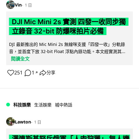
Vin
1 日
DJI Mic Mini 2s 實測 四發一收同步獨
立錄音 32-bit 防爆咪拍片必備
DJI 最新推出的 Mic Mini 2s 無線咪支援「四發一收」分軌錄
音，並首度下放 32-bit Float 浮點內錄功能。本文經實測其...
閱讀全文
251
1
分享
↗
科技娛樂
生活娛樂
城中熱話
Lawton
1 日
澤連斯基怒斥俄軍「人肉狩獵」 無人機