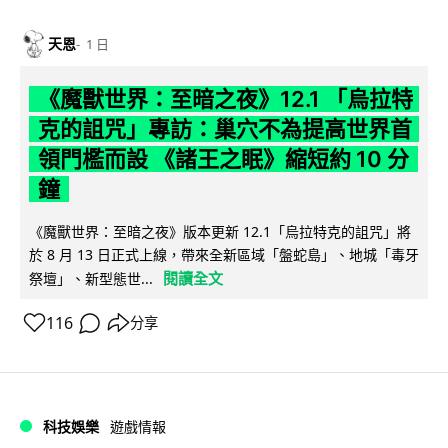
天恩
1 日
《魔獸世界：至暗之夜》12.1 「烏拉特
克的詛咒」專訪：巢穴不為提高世界首
領門檻而設 《諸王之眠》縮短約 10 分
鐘
《魔獸世界：至暗之夜》版本更新 12.1「烏拉特克的詛咒」將
於 8 月 13 日正式上線，帶來全新區域「盤蛇島」、地城「毒牙
閱讀全文
祭壇」、新型態世...
116
分享
科技娛樂
遊戲情報