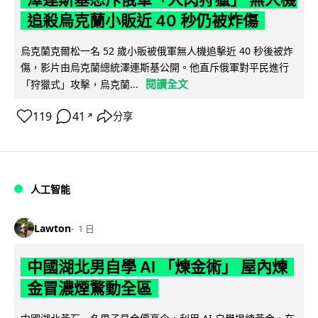
追殺烏克蘭小販近 40 秒仍被炸傷
烏克蘭克爾松一名 52 歲小販被俄軍無人機追擊近 40 秒後被炸
傷，影片由烏克蘭總統澤連斯基公開。他直斥俄軍對平民進行
閱讀全文
「狩獵式」攻擊，烏克蘭...
119
41
分享
↗
人工智能
Lawton
1 日
中國湖北男自學 AI 「煉金術」 屋內煉
金冒濃煙驚動全區