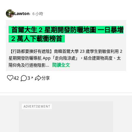
Lawton
6 小時
首爾大生 2 星期開發防曬地圖 一日暴增
2 萬人下載衝榜首
【行路都要揀好有遮陰】南韓首爾大學 23 歲學生劉敏俊利用 2
星期開發防曬導航 App「走向陰涼處」，結合建築物高度、太
閱讀全文
陽仰角及行道樹陰影...
42
3
分享
↗
ADVERTISEMENT