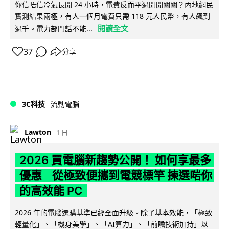
你信唔信冷氣長開 24 小時，電費反而平過開開關關？內地網民
實測結果兩極，有人一個月電費只需 118 元人民幣，有人飆到
閱讀全文
過千。電力部門話不能...
37
分享
3C科技
流動電腦
Lawton
1 日
2026 買電腦新趨勢公開！ 如何享最多
優惠 從極致便攜到電競標竿 揀選啱你
的高效能 PC
2026 年的電腦選購基準已經全面升級。除了基本效能，「極致
輕量化」、「機身美學」、「AI算力」、「前瞻技術加持」以