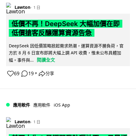
Lawton
1 日
低價不再！DeepSeek 大幅加價在即
低價搶客反釀運算資源告急
DeepSeek 因低價策略掀起需求熱潮，運算資源不勝負荷，官
方於 8 月 6 日宣布即將大幅上調 API 收費，惟未公布具體加
閱讀全文
幅。事件與...
69
19
分享
↗
iOS App
應用軟件
應用軟件
Lawton
1 日