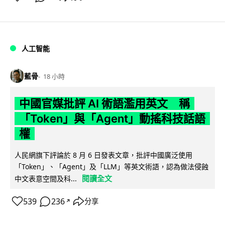
人工智能
藍骨
18 小時
中國官媒批評 AI 術語濫用英文 稱
「Token」與「Agent」動搖科技話語
權
人民網旗下評論於 8 月 6 日發表文章，批評中國廣泛使用
「Token」、「Agent」及「LLM」等英文術語，認為做法侵蝕
閱讀全文
中文表意空間及科...
539
236
分享
↗