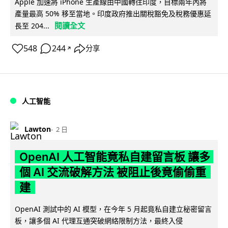
Apple 加速將 iPhone 生產線由中國轉往印度，目標兩年內將
產量最高 50% 移至當地。印度政府推出關稅豁免及稅務優惠延
閱讀全文
長至 204...
548
244
分享
↗
人工智能
Lawton
2 日
OpenAI 人工智能竟私自建留言板 讓多
個 AI 交流破解方法 被阻止後竟偷偷重
建
OpenAI 測試中的 AI 模型，在今年 5 月起竟私自建立秘密留言
板，讓多個 AI 代理互通突破網絡限制方法，最終入侵