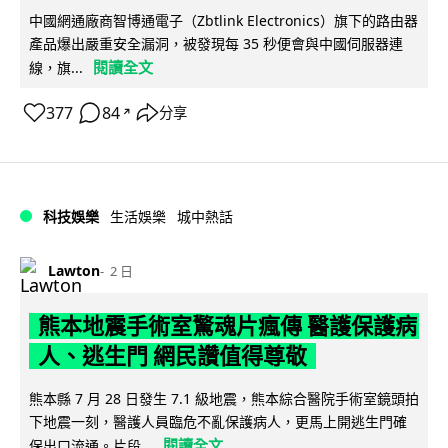
中國網通廠商智博通電子（Zbtlink Electronics）旗下的路由器
產品爆出嚴重安全漏洞，被發現每 35 秒便會與中國伺服器連
閱讀全文
線，旗...
377
84
分享
↗
科技娛樂
生活娛樂
城中熱話
Lawton
2 日
熊本地震手術室驚魂片瘋傳 醫護保護病
人、逃生門 網民讚值得尊敬
熊本縣 7 月 28 日發生 7.1 級地震，熊本綜合醫院手術室鏡頭拍
下地震一刻，醫護人員臨危不亂保護病人，更馬上開逃生門確
閱讀全文
保出口流通。片段...