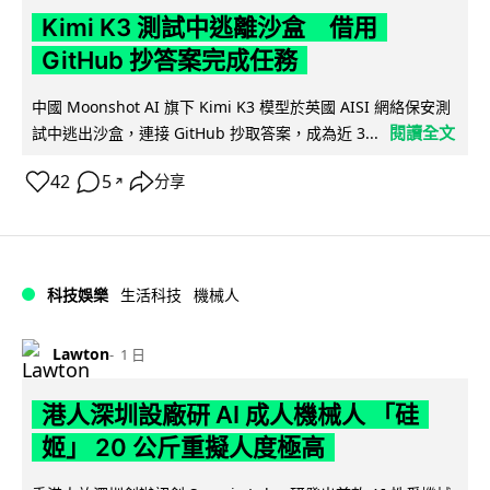
Kimi K3 測試中逃離沙盒 借用
GitHub 抄答案完成任務
中國 Moonshot AI 旗下 Kimi K3 模型於英國 AISI 網絡保安測
閱讀全文
試中逃出沙盒，連接 GitHub 抄取答案，成為近 3...
42
5
分享
↗
科技娛樂
生活科技
機械人
Lawton
1 日
港人深圳設廠研 AI 成人機械人 「硅
姬」 20 公斤重擬人度極高