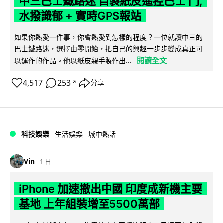
中三巴士鐵路迷 自製紙皮遙控巴士 門,
水撥識郁 + 實時GPS報站
如果你熱愛一件事，你會熱愛到怎樣的程度？一位就讀中三的
巴士鐵路迷，選擇由零開始，把自己的興趣一步步變成真正可
閱讀全文
以運作的作品。他以紙皮親手製作出...
4,517
253
分享
↗
科技娛樂
生活娛樂
城中熱話
Vin
1 日
iPhone 加速撤出中國 印度成新機主要
基地 上年組裝增至5500萬部