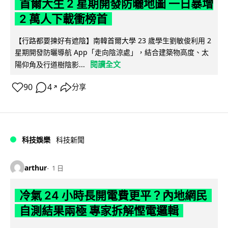
首爾大生 2 星期開發防曬地圖 一日暴增
2 萬人下載衝榜首
【行路都要揀好有遮陰】南韓首爾大學 23 歲學生劉敏俊利用 2
星期開發防曬導航 App「走向陰涼處」，結合建築物高度、太
閱讀全文
陽仰角及行道樹陰影...
90
4
分享
↗
科技娛樂
科技新聞
arthur
1 日
冷氣 24 小時長開電費更平？內地網民
自測結果兩極 專家拆解慳電邏輯