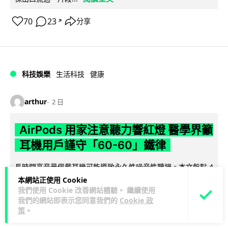
70
23
分享
↗
科技娛樂
生活科技
健康
arthur
2 日
AirPods 用家注意聽力響紅燈 醫學界籲
耳機用戶謹守「60-60」鐵律
長時間高音量佩戴耳機可能導致永久性噪音性聽損。本文盤點 4
大聽力受損警號，介紹科學護耳的「60-60 原則」及 Apple 內
本網站正使用 Cookie
閱讀全文
我們使用 Cookie 改善網站體驗。 繼續使用
置防護功能，...
我們的網站即表示您同意我們的
Cookie 政
策
。
20
分享