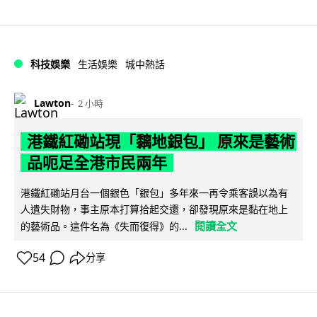
科技娛樂
生活娛樂
城中熱話
Lawton
2 小時
港鐵紅磡站現「黐地銀包」 原來是藝術
品呃足全港市民兩年
港鐵紅磡站月台一個銀色「銀包」多年來一再令乘客誤以為有
人遺失財物，事主原本打算拾起交還，卻發現原來是黏在地上
閱讀全文
的藝術品。這件名為《失而復得》的...
54
分享