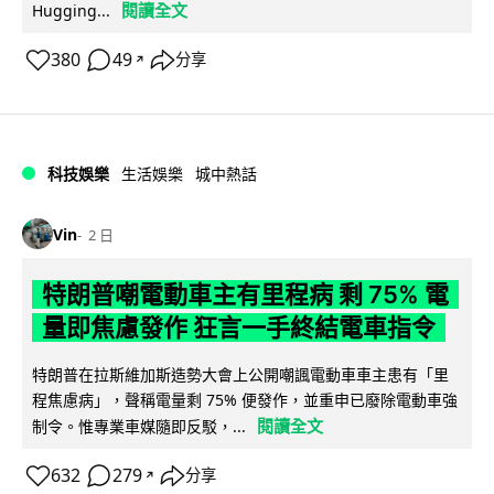
閱讀全文
Hugging...
380
49
分享
↗
科技娛樂
生活娛樂
城中熱話
Vin
2 日
特朗普嘲電動車主有里程病 剩 75% 電
量即焦慮發作 狂言一手終結電車指令
特朗普在拉斯維加斯造勢大會上公開嘲諷電動車車主患有「里
程焦慮病」，聲稱電量剩 75% 便發作，並重申已廢除電動車強
閱讀全文
制令。惟專業車媒隨即反駁，...
632
279
分享
↗