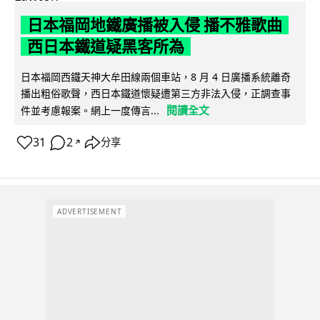
日本福岡地鐵廣播被入侵 播不雅歌曲
西日本鐵道疑黑客所為
日本福岡西鐵天神大牟田線兩個車站，8 月 4 日廣播系統離奇
播出粗俗歌聲，西日本鐵道懷疑遭第三方非法入侵，正調查事
閱讀全文
件並考慮報案。網上一度傳言...
31
2
分享
↗
ADVERTISEMENT