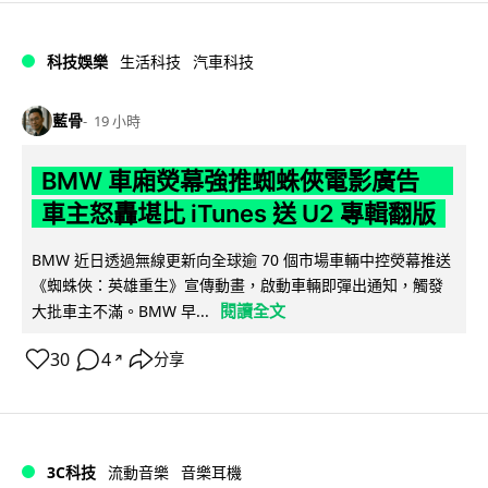
科技娛樂
生活科技
汽車科技
藍骨
19 小時
BMW 車廂熒幕強推蜘蛛俠電影廣告
車主怒轟堪比 iTunes 送 U2 專輯翻版
BMW 近日透過無線更新向全球逾 70 個市場車輛中控熒幕推送
《蜘蛛俠：英雄重生》宣傳動畫，啟動車輛即彈出通知，觸發
閱讀全文
大批車主不滿。BMW 早...
30
4
分享
↗
3C科技
流動音樂
音樂耳機