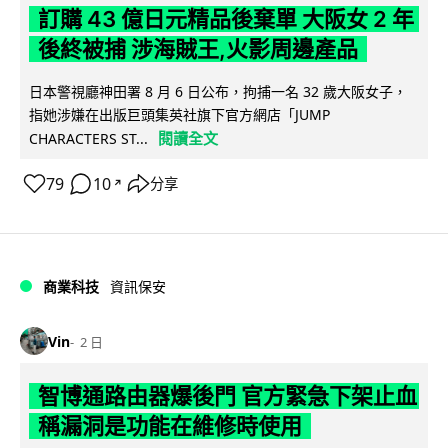
訂購 43 億日元精品後棄單 大阪女 2 年
後終被捕 涉海賊王,火影周邊產品
日本警視廳神田署 8 月 6 日公布，拘捕一名 32 歲大阪女子，
指她涉嫌在出版巨頭集英社旗下官方網店「JUMP
閱讀全文
CHARACTERS ST...
79
10
分享
↗
商業科技
資訊保安
Vin
2 日
智博通路由器爆後門 官方緊急下架止血
稱漏洞是功能在維修時使用