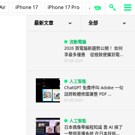
Air
iPhone 17
iPhone 17 Pro
AirPods Pro 3
Ap
最新文章
全部
流動電腦
2026 買電腦新趨勢公開！ 如何
享最多優惠 從極致便攜到電...
07.08.2026
人工智能
ChatGPT 免費呼叫 Adobe 一句
話跨軟體修圖兼整 PDF ...
07.08.2026
人工智能
日本偶像零編程知識 靠 AI 搞了
一整個直播系統 在日本技術...