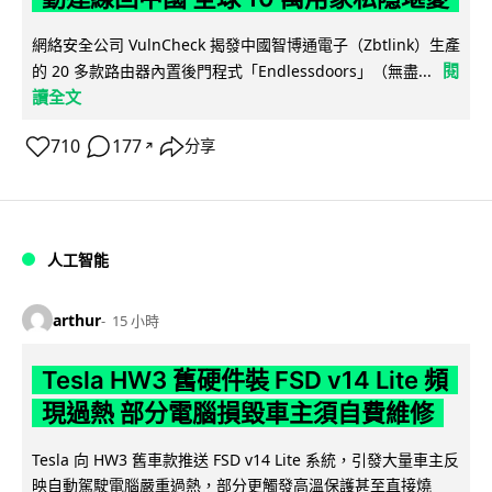
網絡安全公司 VulnCheck 揭發中國智博通電子（Zbtlink）生產
閱
的 20 多款路由器內置後門程式「Endlessdoors」（無盡...
讀全文
710
177
分享
↗
人工智能
arthur
15 小時
Tesla HW3 舊硬件裝 FSD v14 Lite 頻
現過熱 部分電腦損毀車主須自費維修
Tesla 向 HW3 舊車款推送 FSD v14 Lite 系統，引發大量車主反
映自動駕駛電腦嚴重過熱，部分更觸發高溫保護甚至直接燒