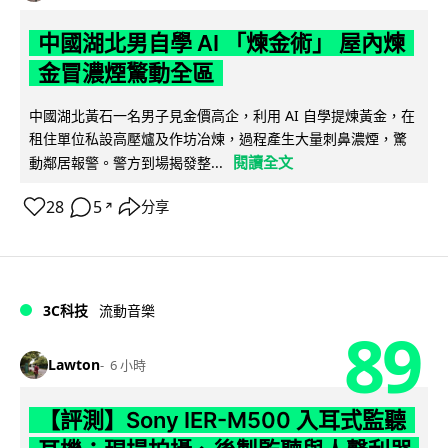
中國湖北男自學 AI 「煉金術」 屋內煉
金冒濃煙驚動全區
中國湖北黃石一名男子見金價高企，利用 AI 自學提煉黃金，在
租住單位私設高壓爐及作坊冶煉，過程產生大量刺鼻濃煙，驚
閱讀全文
動鄰居報警。警方到場揭發整...
28
5
分享
↗
3C科技
流動音樂
89
Lawton
6 小時
【評測】Sony IER-M500 入耳式監聽