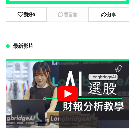
讚好
0
看留言
分享
最新影片