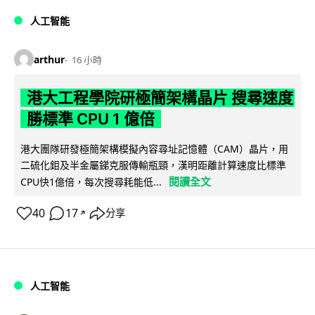
人工智能
arthur
16 小時
港大工程學院研極簡架構晶片 搜尋速度
勝標準 CPU 1 億倍
港大團隊研發極簡架構模擬內容尋址記憶體（CAM）晶片，用
二硫化鉬及半金屬銻克服傳輸瓶頸，漢明距離計算速度比標準
閱讀全文
CPU快1億倍，每次搜尋耗能低...
40
17
分享
↗
人工智能