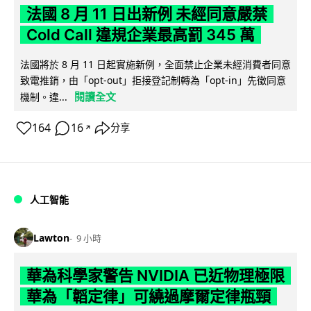
法國 8 月 11 日出新例 未經同意嚴禁
Cold Call 違規企業最高罰 345 萬
法國將於 8 月 11 日起實施新例，全面禁止企業未經消費者同意
致電推銷，由「opt-out」拒接登記制轉為「opt-in」先徵同意
閱讀全文
機制。違...
164
16
分享
↗
人工智能
Lawton
9 小時
華為科學家警告 NVIDIA 已近物理極限
華為「韜定律」可繞過摩爾定律瓶頸