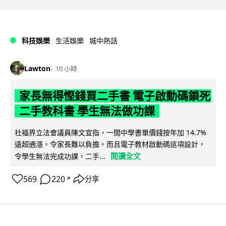
科技娛樂
生活娛樂
城中熱話
Lawton
10 小時
家長無得慳錢買二手書 電子啟動碼鎖死
二手教科書 學生無法做功課
社福界立法會議員陳文宜指，一間中學書單價錢按年加 14.7%
遠超通漲，令家長難以負擔。而且電子教材啟動碼這項設計，
閱讀全文
令學生無法完成功課，二手...
569
220
分享
↗