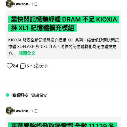
Lawton
1 日
靠快閃記憶體紓緩 DRAM 不足 KIOXIA
推 XL1 記憶體擴充模組
KIOXIA 發表全新記憶體擴充模組 XL1 系列，結合低延遲快閃記
憶體 XL-FLASH 與 CXL 介面，將快閃記憶體轉化為記憶體擴充
閱讀全文
方...
84
5
分享
↗
商業科技
資訊保安
Lawton
1 日
東華學院誤發取錄電郵 全數 11,139 名