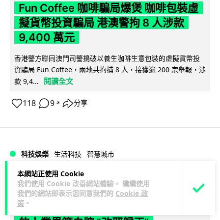
Fun Coffee 咖啡騙局爆煲 咖啡包裝虛
擬貨幣投資騙局 港澳警拘 8 人涉款
9,400 萬元
香港警方聯同澳門司警搗破以養生咖啡生意包裝的虛擬貨幣投
資騙局 Fun Coffee，兩地共拘捕 8 人，接獲逾 200 宗舉報，涉
閱讀全文
款 9,4...
118
9
分享
↗
科技娛樂
生活科技
智慧城市
本網站正使用 Cookie
Lawton
1 日
我們使用 Cookie 改善網站體驗。 繼續使用
我們的網站即表示您同意我們的
Cookie 政
策
。
網約車條例生效 有司機暫時停工避風頭