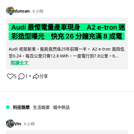
duncan
8 小時
Audi 最慳電量產車現身 A2 e-tron 迷
彩造型曝光 快充 26 分鐘充滿 8 成電
Audi 呢部新車，能耗竟然係25年前嘅一半。 A2 e-tron 風阻低
至0.24，每百公里只需12.8 kWh，一度電行到7.8公里。6...
閱讀全文
5
1
分享
↗
科技娛樂
生活娛樂
城中熱話
Vin
9 小時