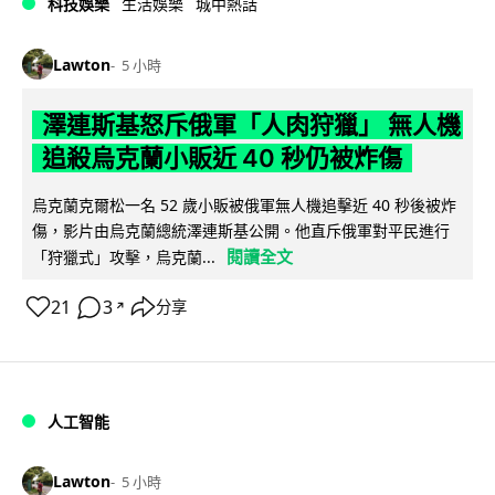
科技娛樂
生活娛樂
城中熱話
Lawton
5 小時
澤連斯基怒斥俄軍「人肉狩獵」 無人機
追殺烏克蘭小販近 40 秒仍被炸傷
烏克蘭克爾松一名 52 歲小販被俄軍無人機追擊近 40 秒後被炸
傷，影片由烏克蘭總統澤連斯基公開。他直斥俄軍對平民進行
閱讀全文
「狩獵式」攻擊，烏克蘭...
21
3
分享
↗
人工智能
Lawton
5 小時