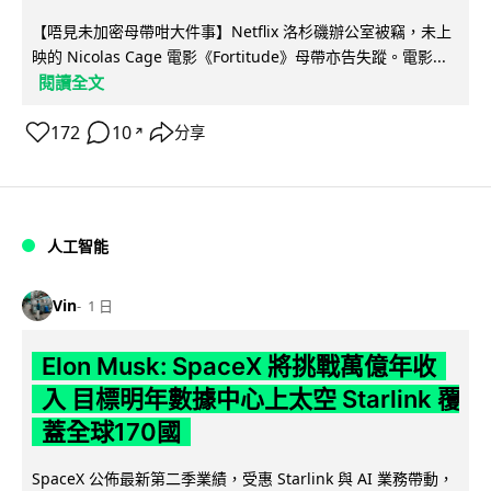
【唔見未加密母帶咁大件事】Netflix 洛杉磯辦公室被竊，未上
映的 Nicolas Cage 電影《Fortitude》母帶亦告失蹤。電影...
閱讀全文
172
10
分享
↗
人工智能
Vin
1 日
Elon Musk: SpaceX 將挑戰萬億年收
入 目標明年數據中心上太空 Starlink 覆
蓋全球170國
SpaceX 公佈最新第二季業績，受惠 Starlink 與 AI 業務帶動，