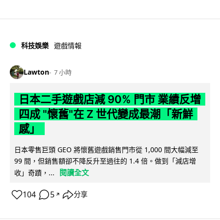
科技娛樂
遊戲情報
Lawton
7 小時
日本二手遊戲店減 90% 門市 業績反增
四成 "懷舊"在 Z 世代變成最潮「新鮮
感」
日本零售巨頭 GEO 將懷舊遊戲銷售門市從 1,000 間大幅減至
99 間，但銷售額卻不降反升至過往的 1.4 倍。做到「減店增
閱讀全文
收」奇蹟，...
104
5
分享
↗