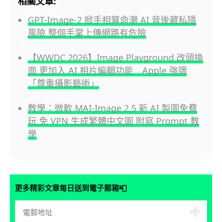
相關文章:
GPT-Image-2 掀手相算命潮 AI 背後藏私隱
風險 整個手掌上傳網路有危險
【WWDC 2026】Image Playground 改頭換
面 更加入 AI 相片編輯功能 Apple 強調
「尊重攝影藝術」
教學：微軟 MAI-Image 2.5 新 AI 製圖免費
玩 免 VPN 生成繁體中文圖 附寫 Prompt 教
學
📮
更多精彩文章每日送到電子郵箱