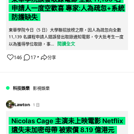
申請人一度空歡喜 專家:人為疏忽+系統
防護缺失
東華學院今日（5 日）大學聯招放榜之際，因人為疏忽向全數
11,139 名課程申請人錯誤發出取錄通知電郵，令大批考生一度
閱讀全文
以為獲得學位取錄，事...
146
17
分享
↗
科技娛樂
影視娛樂
Lawton
1 日
Nicolas Cage 主演未上映電影 Netflix
遺失未加密母帶 被索償 8.19 億港元