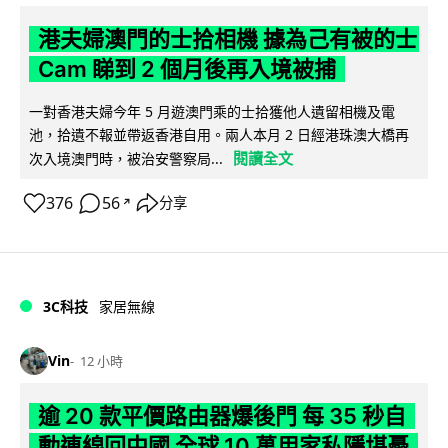
港夫婦澳門的士拾相機 據為己有被的士
Cam 睇到 2 個月後再入境被捕
一對香港夫婦今年 5 月遊澳門乘的士拾獲他人遺留相機及電
池，拾遺不報並帶返香港自用。兩人本月 2 日經港珠澳大橋再
閱讀全文
次入境澳門時，被治安警察局...
376
56
分享
↗
3C科技
家居無線
Vin
12 小時
逾 20 款平價路由器爆後門 每 35 秒自
動連線回中國 全球 10 萬用家私隱堪憂