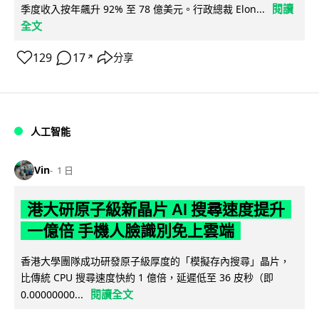
閱讀
季度收入按年飆升 92% 至 78 億美元。行政總裁 Elon...
全文
129
17
分享
↗
人工智能
Vin
1 日
港大研原子級新晶片 AI 搜尋速度提升
一億倍 手機人臉識別免上雲端
香港大學團隊成功研發原子級厚度的「模擬存內搜尋」晶片，
比傳統 CPU 搜尋速度快約 1 億倍，延遲低至 36 皮秒（即
閱讀全文
0.00000000...