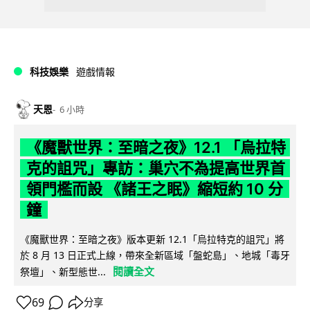
科技娛樂
遊戲情報
天恩
6 小時
《魔獸世界：至暗之夜》12.1 「烏拉特
克的詛咒」專訪：巢穴不為提高世界首
領門檻而設 《諸王之眠》縮短約 10 分
鐘
《魔獸世界：至暗之夜》版本更新 12.1「烏拉特克的詛咒」將
於 8 月 13 日正式上線，帶來全新區域「盤蛇島」、地城「毒牙
閱讀全文
祭壇」、新型態世...
69
分享