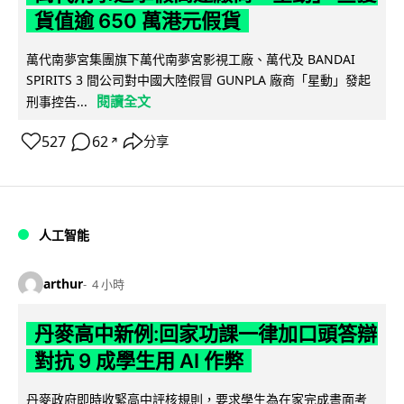
貨值逾 650 萬港元假貨
萬代南夢宮集團旗下萬代南夢宮影視工廠、萬代及 BANDAI
SPIRITS 3 間公司對中國大陸假冒 GUNPLA 廠商「星動」發起
閱讀全文
刑事控告...
527
62
分享
↗
人工智能
arthur
4 小時
丹麥高中新例:回家功課一律加口頭答辯
對抗 9 成學生用 AI 作弊
丹麥政府即時收緊高中評核規則，要求學生為在家完成書面考