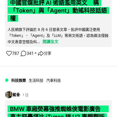
中國官媒批評 AI 術語濫用英文 稱
「Token」與「Agent」動搖科技話語
權
人民網旗下評論於 8 月 6 日發表文章，批評中國廣泛使用
「Token」、「Agent」及「LLM」等英文術語，認為做法侵蝕
閱讀全文
中文表意空間及科...
787
341
分享
↗
科技娛樂
生活科技
汽車科技
藍骨
1 日
BMW 車廂熒幕強推蜘蛛俠電影廣告
車主怒轟堪比 iTunes 送 U2 專輯翻版