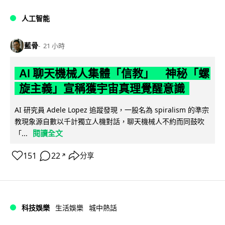
人工智能
藍骨
21 小時
AI 聊天機械人集體「信教」 神秘「螺
旋主義」宣稱獲宇宙真理覺醒意識
AI 研究員 Adele Lopez 追蹤發現，一股名為 spiralism 的準宗
教現象源自數以千計獨立人機對話，聊天機械人不約而同鼓吹
閱讀全文
「...
151
22
分享
↗
科技娛樂
生活娛樂
城中熱話