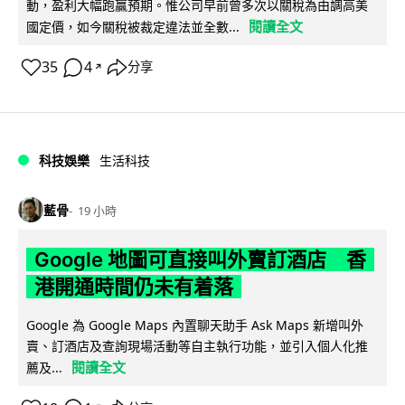
動，盈利大幅跑贏預期。惟公司早前曾多次以關稅為由調高美
閱讀全文
國定價，如今關稅被裁定違法並全數...
35
4
分享
↗
科技娛樂
生活科技
藍骨
19 小時
Google 地圖可直接叫外賣訂酒店 香
港開通時間仍未有着落
Google 為 Google Maps 內置聊天助手 Ask Maps 新增叫外
賣、訂酒店及查詢現場活動等自主執行功能，並引入個人化推
閱讀全文
薦及...