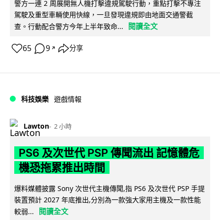
警方一連 2 周展開無人機打擊違規駕駛行動，重點打擊不專注
駕駛及重型車輛使用快線，一旦發現違規即由地面交通警截
閱讀全文
查。行動配合警方今年上半年致命...
65
9
分享
↗
科技娛樂
遊戲情報
Lawton
2 小時
PS6 及次世代 PSP 傳聞流出 記憶體危
機恐拖累推出時間
爆料媒體披露 Sony 次世代主機傳聞,指 PS6 及次世代 PSP 手提
裝置預計 2027 年底推出,分別為一款強大家用主機及一款性能
閱讀全文
較弱...