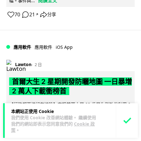
閱讀全文
幅。事件與...
70
21
分享
↗
iOS App
應用軟件
應用軟件
Lawton
2 日
首爾大生 2 星期開發防曬地圖 一日暴增
2 萬人下載衝榜首
【行路都要揀好有遮陰】南韓首爾大學 23 歲學生劉敏俊利用 2
本網站正使用 Cookie
星期開發防曬導航 App「走向陰涼處」，結合建築物高度、太
我們使用 Cookie 改善網站體驗。 繼續使用
閱讀全文
陽仰角及行道樹陰影...
我們的網站即表示您同意我們的
Cookie 政
策
。
101
4
分享
↗