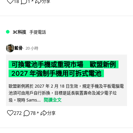
18
1
分享
↗
3C科技
手提電話
藍骨
20 小時
可換電池手機或重現市場 歐盟新例
2027 年強制手機用可拆式電池
歐盟新例將於 2027 年 2 月 18 日生效，規定手機及平板電腦電
池須可由用戶自行拆換，目標是延長裝置壽命及減少電子垃
閱讀全文
圾。現時 Sams...
272
78
分享
↗