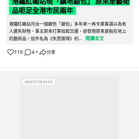
港鐵紅磡站現「黐地銀包」 原來是藝術
品呃足全港市民兩年
港鐵紅磡站月台一個銀色「銀包」多年來一再令乘客誤以為有
人遺失財物，事主原本打算拾起交還，卻發現原來是黏在地上
閱讀全文
的藝術品。這件名為《失而復得》的...
119
4
分享
↗
ADVERTISEMENT