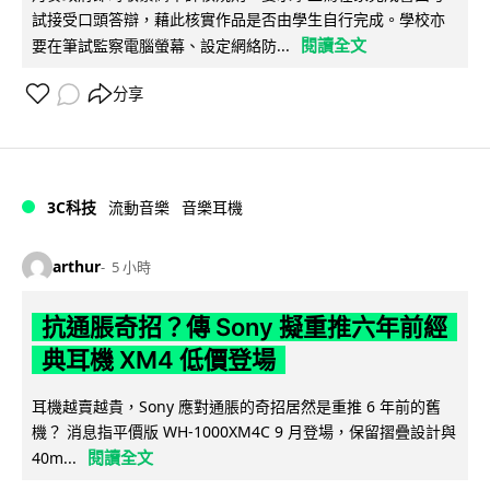
試接受口頭答辯，藉此核實作品是否由學生自行完成。學校亦
閱讀全文
要在筆試監察電腦螢幕、設定網絡防...
分享
3C科技
流動音樂
音樂耳機
arthur
5 小時
抗通脹奇招？傳 Sony 擬重推六年前經
典耳機 XM4 低價登場
耳機越賣越貴，Sony 應對通脹的奇招居然是重推 6 年前的舊
機？ 消息指平價版 WH-1000XM4C 9 月登場，保留摺疊設計與
閱讀全文
40m...