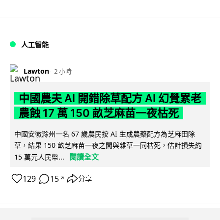
人工智能
Lawton
2 小時
中國農夫 AI 開錯除草配方 AI 幻覺累老
農蝕 17 萬 150 畝芝麻苗一夜枯死
中國安徽滁州一名 67 歲農民按 AI 生成農藥配方為芝麻田除
草，結果 150 畝芝麻苗一夜之間與雜草一同枯死，估計損失約
閱讀全文
15 萬元人民幣...
129
15
分享
↗