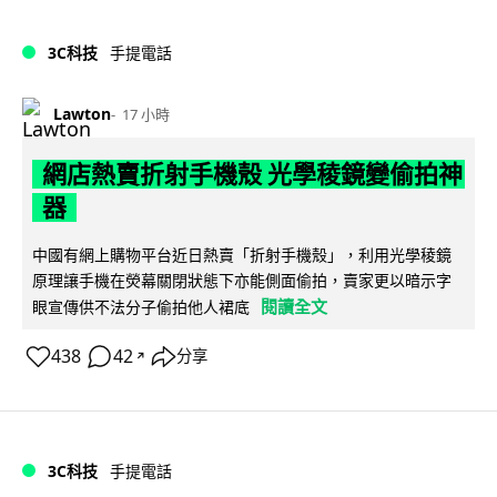
3C科技
手提電話
Lawton
17 小時
網店熱賣折射手機殼 光學稜鏡變偷拍神
器
中國有網上購物平台近日熱賣「折射手機殼」，利用光學稜鏡
原理讓手機在熒幕關閉狀態下亦能側面偷拍，賣家更以暗示字
閱讀全文
眼宣傳供不法分子偷拍他人裙底
438
42
分享
↗
3C科技
手提電話