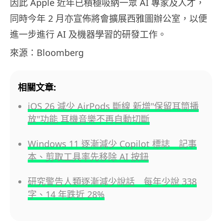
因此 Apple 近年已積極吸納一眾 AI 專家及人才，
同時今年 2 月亦宣佈將會擴展西雅圖辦公室，以便
進一步進行 AI 及機器學習的研發工作。
來源：Bloomberg
相關文章:
iOS 26 減少 AirPods 斷線 新增"保留耳筒播
放"功能 耳機音樂不再自動切斷
Windows 11 逐漸減少 Copilot 標誌 記事
本、剪取工具率先移除 AI 按鈕
研究警告人類逐漸減少說話 每年少說 338
字、14 年跌近 28%