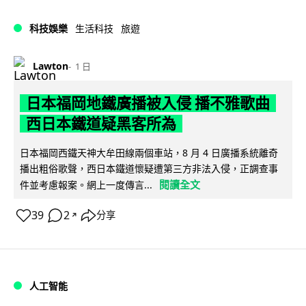
科技娛樂
生活科技
旅遊
Lawton
1 日
日本福岡地鐵廣播被入侵 播不雅歌曲
西日本鐵道疑黑客所為
日本福岡西鐵天神大牟田線兩個車站，8 月 4 日廣播系統離奇
播出粗俗歌聲，西日本鐵道懷疑遭第三方非法入侵，正調查事
閱讀全文
件並考慮報案。網上一度傳言...
39
2
分享
↗
人工智能