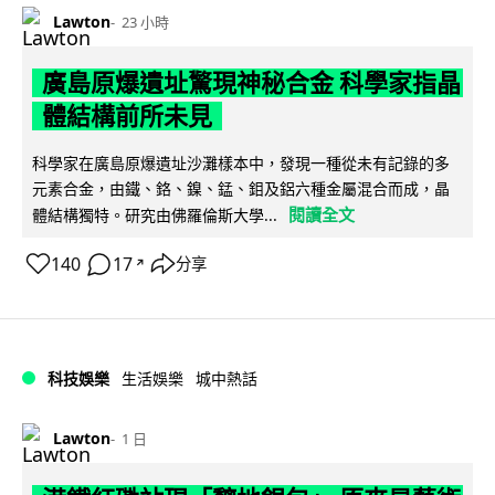
Lawton
23 小時
廣島原爆遺址驚現神秘合金 科學家指晶
體結構前所未見
科學家在廣島原爆遺址沙灘樣本中，發現一種從未有記錄的多
元素合金，由鐵、鉻、鎳、錳、鉬及鋁六種金屬混合而成，晶
閱讀全文
體結構獨特。研究由佛羅倫斯大學...
140
17
分享
↗
科技娛樂
生活娛樂
城中熱話
Lawton
1 日