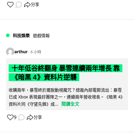
分享
科技娛樂
遊戲情報
arthur
6 小時
十年低谷終翻身 暴雪連續兩年增長 靠
《暗黑 4》資料片逆襲
收購兩年，暴雪終於擺脫動視魔咒？總裁內部電郵流出：暴雪
已成 Xbox 表現最好團隊之一，連續兩年營收增長。《暗黑 4》
閱讀全文
資料片同《守望先鋒》成...
9
分享