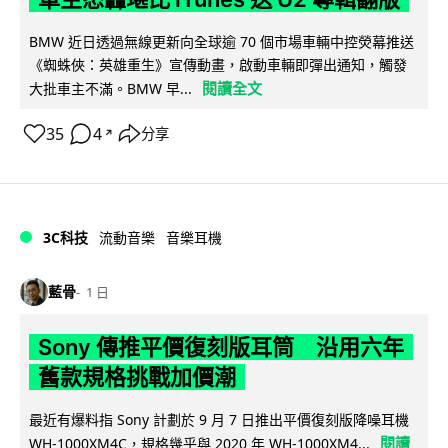
BMW 近日透過無線更新向全球逾 70 個市場車輛中控熒幕推送
《蜘蛛俠：英雄重生》宣傳動畫，啟動車輛即彈出通知，觸發
閱讀全文
大批車主不滿。BMW 早...
35
4
分享
↗
3C科技
流動音樂
音樂耳機
藍骨
1 日
Sony 傳推平價復刻版耳筒 沿用六年
舊款規格挑戰加價潮
最近有爆料指 Sony 計劃於 9 月 7 日推出平價復刻版降噪耳機
閱讀
WH-1000XM4C，規格幾乎與 2020 年 WH-1000XM4...