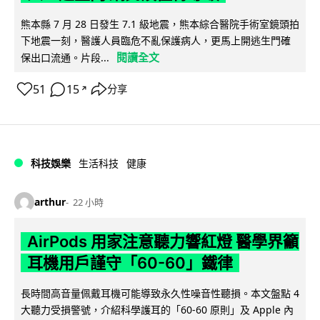
熊本縣 7 月 28 日發生 7.1 級地震，熊本綜合醫院手術室鏡頭拍
下地震一刻，醫護人員臨危不亂保護病人，更馬上開逃生門確
閱讀全文
保出口流通。片段...
51
15
分享
↗
科技娛樂
生活科技
健康
arthur
22 小時
AirPods 用家注意聽力響紅燈 醫學界籲
耳機用戶謹守「60-60」鐵律
長時間高音量佩戴耳機可能導致永久性噪音性聽損。本文盤點 4
大聽力受損警號，介紹科學護耳的「60-60 原則」及 Apple 內