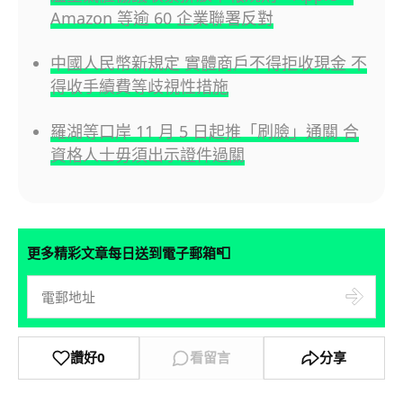
Amazon 等逾 60 企業聯署反對
中國人民幣新規定 實體商戶不得拒收現金 不
得收手續費等歧視性措施
羅湖等口岸 11 月 5 日起推「刷臉」通關 合
資格人士毋須出示證件過關
📮
更多精彩文章每日送到電子郵箱
讚好
0
看留言
分享