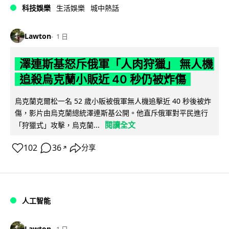
科技娛樂
生活娛樂
城中熱話
Lawton
1 日
澤連斯基怒斥俄軍「人肉狩獵」 無人機
追殺烏克蘭小販近 40 秒仍被炸傷
烏克蘭克爾松一名 52 歲小販被俄軍無人機追擊近 40 秒後被炸
傷，影片由烏克蘭總統澤連斯基公開。他直斥俄軍對平民進行
閱讀全文
「狩獵式」攻擊，烏克蘭...
102
36
分享
↗
人工智能
Lawton
1 日