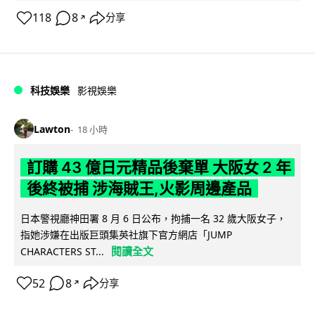
118
8
分享
↗
科技娛樂
影視娛樂
Lawton
18 小時
訂購 43 億日元精品後棄單 大阪女 2 年
後終被捕 涉海賊王,火影周邊產品
日本警視廳神田署 8 月 6 日公布，拘捕一名 32 歲大阪女子，
指她涉嫌在出版巨頭集英社旗下官方網店「JUMP
閱讀全文
CHARACTERS ST...
52
8
分享
↗