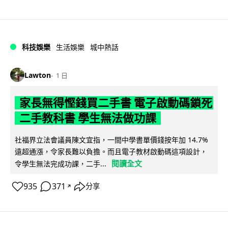
科技娛樂
生活娛樂
城中熱話
Lawton
1 日
家長無得慳錢買二手書 電子啟動碼鎖死
二手教科書 學生無法做功課
社福界立法會議員陳文宜指，一間中學書單價錢按年加 14.7%
遠超通漲，令家長難以負擔。而且電子教材啟動碼這項設計，
閱讀全文
令學生無法完成功課，二手...
935
371
分享
↗