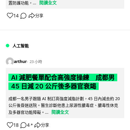
閱讀全文
置防護功能，...
14
分享
人工智能
arthur
23 小時
AI 減肥餐單配合高強度操練 成都男
45 日減 20 公斤後多器官衰竭
成都一名男子跟隨 AI 制訂高強度減脂計劃，45 日內減去約 20
公斤後昏迷送院。醫生診斷他患上尿源性膿毒症、膿毒性休克
閱讀全文
及多器官功能障礙。...
18
4
分享
↗