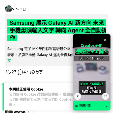
Vin
1 日
Samsung 展示 Galaxy AI 新方向 未來
手機毋須輸入文字 轉向 Agent 全自動操
作
×
Samsung 電子 MX 部門顧客體驗辦公室主管兼副總裁 Jay Kim
閱讀全
表示，品牌正推動 Galaxy AI 邁向全自動化 Agent...
文
27
4
分享
↗
本網站正使用 Cookie
我們使用 Cookie 改善網站體驗。 繼續使用
🎵
⛶
科技娛樂
生活娛樂
城中熱話
我們的網站即表示您同意我們的
Cookie 政
策
。
📖 詳細評測
→
Lawton
1 日