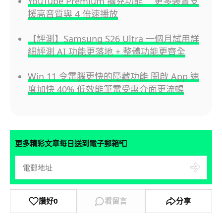
YouTube Premium 擴充功能 更多裝置支
援高音質與 4 倍速播放
【評測】Samsung S26 Ultra 一個月試用詳
細評測 AI 功能更落地 + 整體功能更齊全
Win 11 令電腦更快的隱藏功能 開啟 App 速
度加快 40% 低效能筆電受惠介面更流暢
📮
更多精彩文章每日送到電子郵箱
讚好
0
看留言
分享