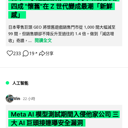
四成 "懷舊"在 Z 世代變成最潮「新鮮
感」
日本零售巨頭 GEO 將懷舊遊戲銷售門市從 1,000 間大幅減至
99 間，但銷售額卻不降反升至過往的 1.4 倍。做到「減店增
閱讀全文
收」奇蹟，...
233
19
分享
↗
人工智能
Vin
22 小時
Meta AI 模型測試期間入侵他家公司 三
大 AI 巨頭接連曝安全漏洞