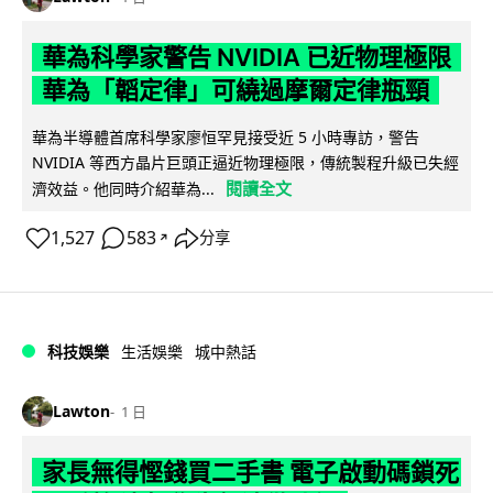
華為科學家警告 NVIDIA 已近物理極限
華為「韜定律」可繞過摩爾定律瓶頸
華為半導體首席科學家廖恒罕見接受近 5 小時專訪，警告
NVIDIA 等西方晶片巨頭正逼近物理極限，傳統製程升級已失經
閱讀全文
濟效益。他同時介紹華為...
1,527
583
分享
↗
科技娛樂
生活娛樂
城中熱話
Lawton
1 日
家長無得慳錢買二手書 電子啟動碼鎖死