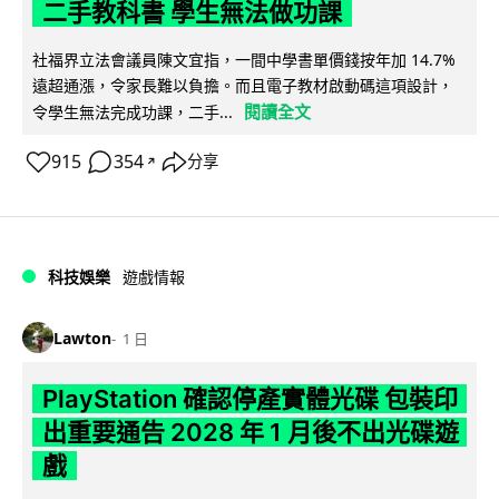
二手教科書 學生無法做功課
社福界立法會議員陳文宜指，一間中學書單價錢按年加 14.7%
遠超通漲，令家長難以負擔。而且電子教材啟動碼這項設計，
閱讀全文
令學生無法完成功課，二手...
915
354
分享
↗
科技娛樂
遊戲情報
Lawton
1 日
PlayStation 確認停產實體光碟 包裝印
出重要通告 2028 年 1 月後不出光碟遊
戲