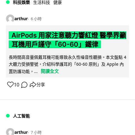
科技娛樂
生活科技
健康
arthur
6 小時
AirPods 用家注意聽力響紅燈 醫學界籲
耳機用戶謹守「60-60」鐵律
長時間高音量佩戴耳機可能導致永久性噪音性聽損。本文盤點 4
大聽力受損警號，介紹科學護耳的「60-60 原則」及 Apple 內
閱讀全文
置防護功能，...
10
分享
人工智能
arthur
7 小時