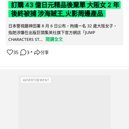
訂購 43 億日元精品後棄單 大阪女 2 年
後終被捕 涉海賊王,火影周邊產品
日本警視廳神田署 8 月 6 日公布，拘捕一名 32 歲大阪女子，
指她涉嫌在出版巨頭集英社旗下官方網店「JUMP
閱讀全文
CHARACTERS ST...
35
3
分享
↗
ADVERTISEMENT