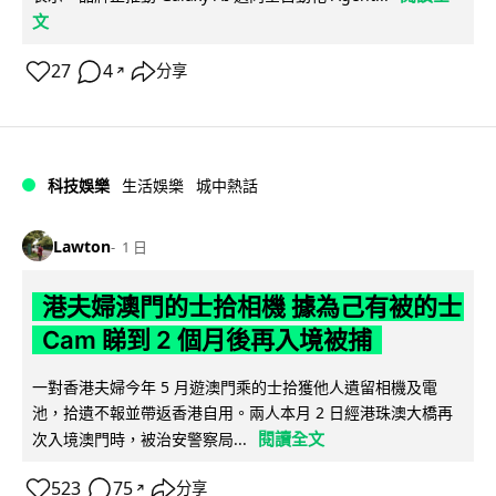
文
27
4
分享
↗
科技娛樂
生活娛樂
城中熱話
Lawton
1 日
港夫婦澳門的士拾相機 據為己有被的士
Cam 睇到 2 個月後再入境被捕
一對香港夫婦今年 5 月遊澳門乘的士拾獲他人遺留相機及電
池，拾遺不報並帶返香港自用。兩人本月 2 日經港珠澳大橋再
閱讀全文
次入境澳門時，被治安警察局...
523
75
分享
↗