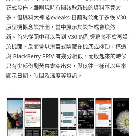
正式發佈。雖則現時有關該款新機的資料不算太
多，但爆料大神 @evleaks 日前就公開了多張 V30
原型機概念設計圖，當中顯示其設計或會煥然一
新。首先從圖中可以看到 V30 的副熒幕將不會再設
於機面，反而會以滑蓋式隱藏在機底或機頂，構造
與 BlackBerry PRIV 有幾分相似，而收起來的時候
只有少部份副熒幕會突出來，與以往一樣可以用來
顯示日期、時間及溫度等資訊。