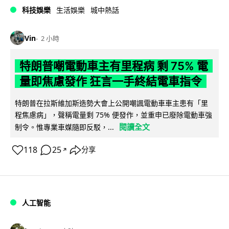
科技娛樂
生活娛樂
城中熱話
Vin
2 小時
特朗普嘲電動車主有里程病 剩 75% 電
量即焦慮發作 狂言一手終結電車指令
特朗普在拉斯維加斯造勢大會上公開嘲諷電動車車主患有「里
程焦慮病」，聲稱電量剩 75% 便發作，並重申已廢除電動車強
閱讀全文
制令。惟專業車媒隨即反駁，...
118
25
分享
↗
人工智能