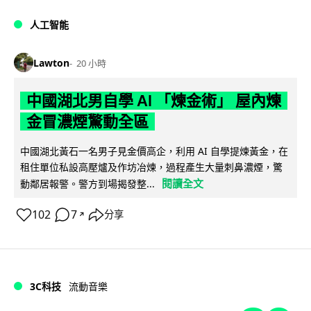
人工智能
Lawton
20 小時
中國湖北男自學 AI 「煉金術」 屋內煉
金冒濃煙驚動全區
中國湖北黃石一名男子見金價高企，利用 AI 自學提煉黃金，在
租住單位私設高壓爐及作坊冶煉，過程產生大量刺鼻濃煙，驚
閱讀全文
動鄰居報警。警方到場揭發整...
102
7
分享
↗
3C科技
流動音樂