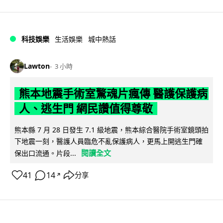
科技娛樂
生活娛樂
城中熱話
Lawton
3 小時
熊本地震手術室驚魂片瘋傳 醫護保護病
人、逃生門 網民讚值得尊敬
熊本縣 7 月 28 日發生 7.1 級地震，熊本綜合醫院手術室鏡頭拍
下地震一刻，醫護人員臨危不亂保護病人，更馬上開逃生門確
閱讀全文
保出口流通。片段...
41
14
分享
↗