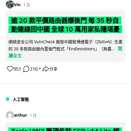
Vin
1 日
逾 20 款平價路由器爆後門 每 35 秒自
動連線回中國 全球 10 萬用家私隱堪憂
網絡安全公司 VulnCheck 揭發中國智博通電子（Zbtlink）生產
閱
的 20 多款路由器內置後門程式「Endlessdoors」（無盡...
讀全文
951
216
分享
↗
人工智能
arthur
1 日