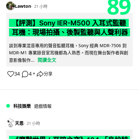
89
Lawton
21 小時
【評測】Sony IER-M500 入耳式監聽
耳機：現場拍攝、後製監聽與人聲利器
談到專業混音專用的聲音監聽耳機，Sony 經典 MDR-7506 到
MDR-M1 專業錄音室耳機都為人熟悉。而現在舞台製作者與創
閱讀全文
意影像製作...
34
4
分享
↗
科技娛樂
遊戲情報
天恩
21 小時