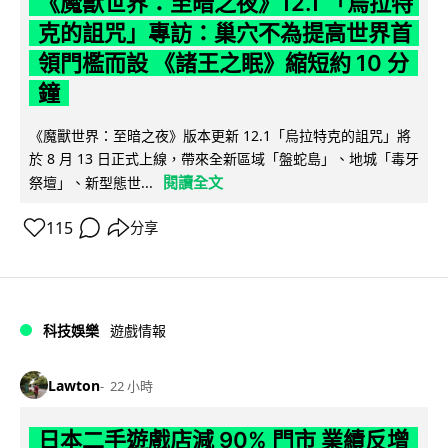
《魔獸世界：至暗之夜》12.1 「烏拉特
克的詛咒」專訪：巢穴不為提高世界首
領門檻而設 《諸王之眠》縮短約 10 分
鐘
《魔獸世界：至暗之夜》版本更新 12.1「烏拉特克的詛咒」將
於 8 月 13 日正式上線，帶來全新區域「盤蛇島」、地城「毒牙
閱讀全文
祭壇」、新型態世...
115
分享
科技娛樂
遊戲情報
Lawton
22 小時
日本二手遊戲店減 90% 門市 業績反增