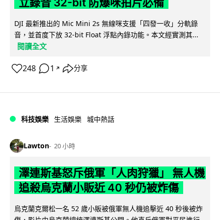
立錄音 32-bit 防爆咪拍片必備
DJI 最新推出的 Mic Mini 2s 無線咪支援「四發一收」分軌錄
音，並首度下放 32-bit Float 浮點內錄功能。本文經實測其...
閱讀全文
248
1
分享
↗
科技娛樂
生活娛樂
城中熱話
Lawton
20 小時
澤連斯基怒斥俄軍「人肉狩獵」 無人機
追殺烏克蘭小販近 40 秒仍被炸傷
烏克蘭克爾松一名 52 歲小販被俄軍無人機追擊近 40 秒後被炸
傷，影片由烏克蘭總統澤連斯基公開。他直斥俄軍對平民進行