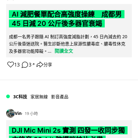
AI 減肥餐單配合高強度操練 成都男
45 日減 20 公斤後多器官衰竭
成都一名男子跟隨 AI 制訂高強度減脂計劃，45 日內減去約 20
公斤後昏迷送院。醫生診斷他患上尿源性膿毒症、膿毒性休克
閱讀全文
及多器官功能障礙。...
13
3
分享
↗
3C科技
家居無線
影音產品
Vin
19 小時
DJI Mic Mini 2s 實測 四發一收同步獨