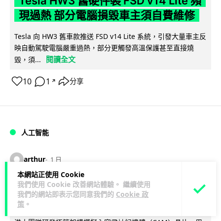
Tesla HW3 舊硬件裝 FSD v14 Lite 頻
現過熱 部分電腦損毀車主須自費維修
Tesla 向 HW3 舊車款推送 FSD v14 Lite 系統，引發大量車主反
映自動駕駛電腦嚴重過熱，部分更觸發高溫保護甚至直接燒
閱讀全文
毀，須...
10
1
分享
↗
人工智能
arthur
1 日
本網站正使用 Cookie
我們使用 Cookie 改善網站體驗。 繼續使用
港大工程學院研極簡架構晶片 搜尋速度
我們的網站即表示您同意我們的
Cookie 政
勝標準 CPU 1 億倍
策
。