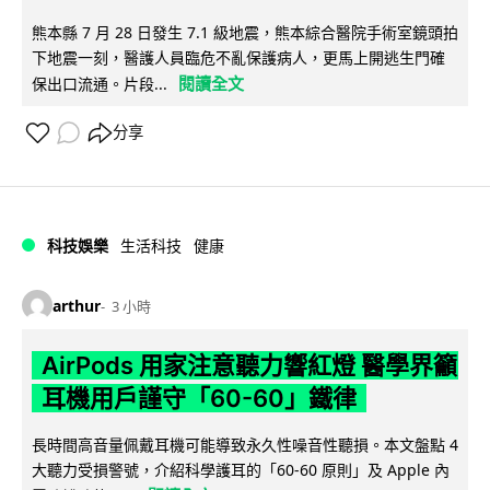
熊本縣 7 月 28 日發生 7.1 級地震，熊本綜合醫院手術室鏡頭拍
下地震一刻，醫護人員臨危不亂保護病人，更馬上開逃生門確
閱讀全文
保出口流通。片段...
分享
科技娛樂
生活科技
健康
arthur
3 小時
AirPods 用家注意聽力響紅燈 醫學界籲
耳機用戶謹守「60-60」鐵律
長時間高音量佩戴耳機可能導致永久性噪音性聽損。本文盤點 4
大聽力受損警號，介紹科學護耳的「60-60 原則」及 Apple 內