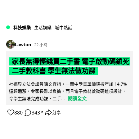
科技娛樂
生活娛樂
城中熱話
Lawton
22 小時
家長無得慳錢買二手書 電子啟動碼鎖死
二手教科書 學生無法做功課
社福界立法會議員陳文宜指，一間中學書單價錢按年加 14.7%
遠超通漲，令家長難以負擔。而且電子教材啟動碼這項設計，
閱讀全文
令學生無法完成功課，二手...
880
343
分享
↗