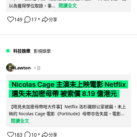
閱讀全文
以為獲得學位取錄，事...
149
17
分享
↗
科技娛樂
影視娛樂
Lawton
1 日
Nicolas Cage 主演未上映電影 Netflix
遺失未加密母帶 被索償 8.19 億港元
【唔見未加密母帶咁大件事】Netflix 洛杉磯辦公室被竊，未上
映的 Nicolas Cage 電影《Fortitude》母帶亦告失蹤。電影...
閱讀全文
183
10
分享
↗