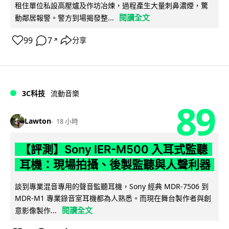
租住單位私設高壓爐及作坊冶煉，過程產生大量刺鼻濃煙，驚
閱讀全文
動鄰居報警。警方到場揭發整...
99
7
分享
↗
3C科技
流動音樂
89
Lawton
18 小時
【評測】Sony IER-M500 入耳式監聽
耳機：現場拍攝、後製監聽與人聲利器
談到專業混音專用的聲音監聽耳機，Sony 經典 MDR-7506 到
MDR-M1 專業錄音室耳機都為人熟悉。而現在舞台製作者與創
閱讀全文
意影像製作...