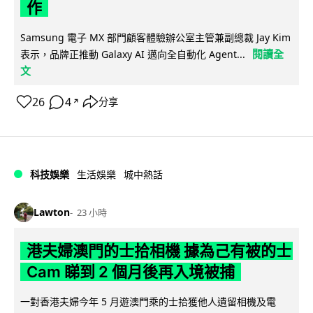
作
Samsung 電子 MX 部門顧客體驗辦公室主管兼副總裁 Jay Kim
閱讀全
表示，品牌正推動 Galaxy AI 邁向全自動化 Agent...
文
26
4
分享
↗
科技娛樂
生活娛樂
城中熱話
Lawton
23 小時
港夫婦澳門的士拾相機 據為己有被的士
Cam 睇到 2 個月後再入境被捕
一對香港夫婦今年 5 月遊澳門乘的士拾獲他人遺留相機及電