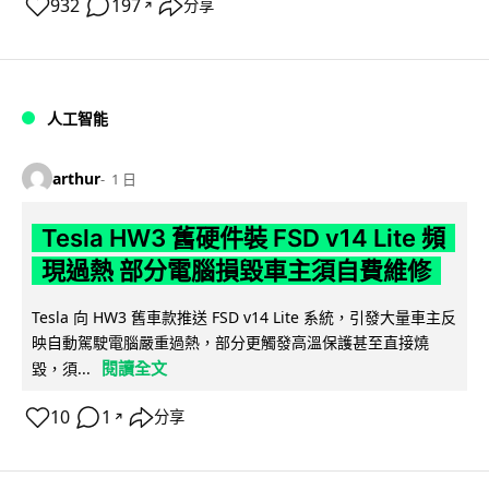
932
197
分享
↗
人工智能
arthur
1 日
Tesla HW3 舊硬件裝 FSD v14 Lite 頻
現過熱 部分電腦損毀車主須自費維修
Tesla 向 HW3 舊車款推送 FSD v14 Lite 系統，引發大量車主反
映自動駕駛電腦嚴重過熱，部分更觸發高溫保護甚至直接燒
閱讀全文
毀，須...
10
1
分享
↗