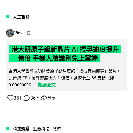
人工智能
Vin
1 日
港大研原子級新晶片 AI 搜尋速度提升
一億倍 手機人臉識別免上雲端
香港大學團隊成功研發原子級厚度的「模擬存內搜尋」晶片，
比傳統 CPU 搜尋速度快約 1 億倍，延遲低至 36 皮秒（即
閱讀全文
0.00000000...
381
86
分享
↗
科技娛樂
生活科技
旅遊