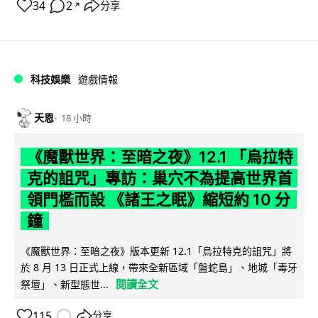
34
2
分享
↗
科技娛樂
遊戲情報
天恩
18 小時
《魔獸世界：至暗之夜》12.1 「烏拉特
克的詛咒」專訪：巢穴不為提高世界首
領門檻而設 《諸王之眠》縮短約 10 分
鐘
《魔獸世界：至暗之夜》版本更新 12.1「烏拉特克的詛咒」將
於 8 月 13 日正式上線，帶來全新區域「盤蛇島」、地城「毒牙
閱讀全文
祭壇」、新型態世...
115
分享