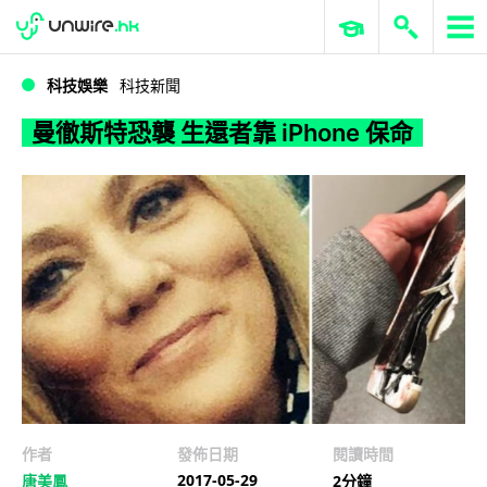
WWDC 2026
GenAI 與雲端科技專區
ERP 與商業 AI
曼徹斯特恐襲 生還者靠 iPhone 保命
科技娛樂
科技新聞
曼徹斯特恐襲 生還者靠 iPhone 保命
作者
發佈日期
閱讀時間
2017-05-29
唐美鳳
2分鐘