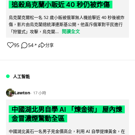
追殺烏克蘭小販近 40 秒仍被炸傷
烏克蘭克爾松一名 52 歲小販被俄軍無人機追擊近 40 秒後被炸
傷，影片由烏克蘭總統澤連斯基公開。他直斥俄軍對平民進行
閱讀全文
「狩獵式」攻擊，烏克蘭...
95
54
分享
↗
人工智能
Lawton
17 小時
中國湖北男自學 AI 「煉金術」 屋內煉
金冒濃煙驚動全區
中國湖北黃石一名男子見金價高企，利用 AI 自學提煉黃金，在