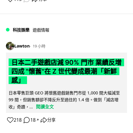
科技娛樂
遊戲情報
Lawton
19 小時
日本二手遊戲店減 90% 門市 業績反增
四成 "懷舊"在 Z 世代變成最潮「新鮮
感」
日本零售巨頭 GEO 將懷舊遊戲銷售門市從 1,000 間大幅減至
99 間，但銷售額卻不降反升至過往的 1.4 倍。做到「減店增
閱讀全文
收」奇蹟，...
218
18
分享
↗