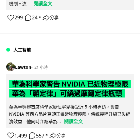
閱讀全文
機制。違...
299
24
分享
↗
人工智能
Lawton
21 小時
華為科學家警告 NVIDIA 已近物理極限
華為「韜定律」可繞過摩爾定律瓶頸
華為半導體首席科學家廖恒罕見接受近 5 小時專訪，警告
NVIDIA 等西方晶片巨頭正逼近物理極限，傳統製程升級已失經
閱讀全文
濟效益。他同時介紹華為...
1,499
557
分享
↗