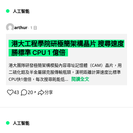
人工智能
arthur
1 日
港大工程學院研極簡架構晶片 搜尋速度
勝標準 CPU 1 億倍
港大團隊研發極簡架構模擬內容尋址記憶體（CAM）晶片，用
二硫化鉬及半金屬銻克服傳輸瓶頸，漢明距離計算速度比標準
閱讀全文
CPU快1億倍，每次搜尋耗能低...
43
20
分享
↗
人工智能