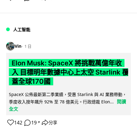
人工智能
Vin
1 日
Elon Musk: SpaceX 將挑戰萬億年收
入 目標明年數據中心上太空 Starlink 覆
蓋全球170國
SpaceX 公佈最新第二季業績，受惠 Starlink 與 AI 業務帶動，
閱讀
季度收入按年飆升 92% 至 78 億美元。行政總裁 Elon...
全文
142
19
分享
↗