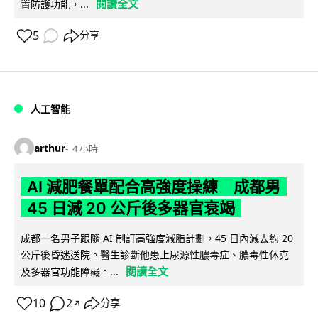
閱讀全文
置防護功能，...
5
分享
人工智能
arthur
4 小時
AI 減肥餐單配合高強度操練 成都男
45 日減 20 公斤後多器官衰竭
成都一名男子跟隨 AI 制訂高強度減脂計劃，45 日內減去約 20
公斤後昏迷送院。醫生診斷他患上尿源性膿毒症、膿毒性休克
閱讀全文
及多器官功能障礙。...
10
2
分享
↗