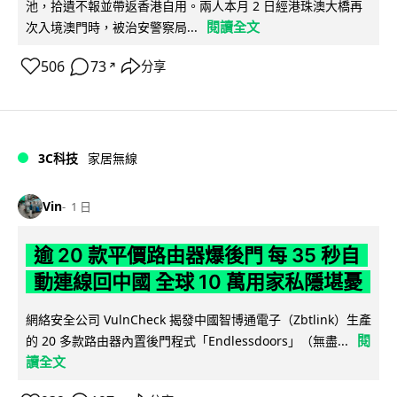
池，拾遺不報並帶返香港自用。兩人本月 2 日經港珠澳大橋再
閱讀全文
次入境澳門時，被治安警察局...
506
73
分享
↗
3C科技
家居無線
Vin
1 日
逾 20 款平價路由器爆後門 每 35 秒自
動連線回中國 全球 10 萬用家私隱堪憂
網絡安全公司 VulnCheck 揭發中國智博通電子（Zbtlink）生產
閱
的 20 多款路由器內置後門程式「Endlessdoors」（無盡...
讀全文