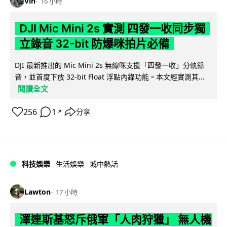
Vin
16 小時
DJI Mic Mini 2s 實測 四發一收同步獨
立錄音 32-bit 防爆咪拍片必備
DJI 最新推出的 Mic Mini 2s 無線咪支援「四發一收」分軌錄
音，並首度下放 32-bit Float 浮點內錄功能。本文經實測其...
閱讀全文
256
1
分享
↗
科技娛樂
生活娛樂
城中熱話
Lawton
17 小時
澤連斯基怒斥俄軍「人肉狩獵」 無人機