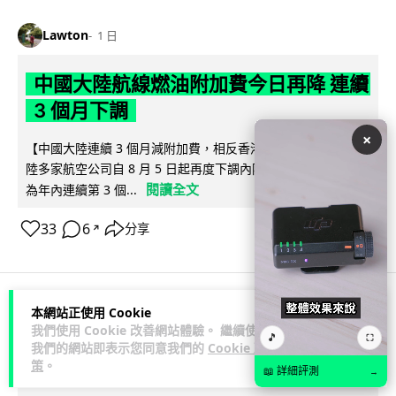
Lawton
1 日
中國大陸航線燃油附加費今日再降 連續
3 個月下調
×
【中國大陸連續 3 個月減附加費，相反香港不斷加價】中國大
陸多家航空公司自 8 月 5 日起再度下調內陸航線燃油附加費，
閱讀全文
為年內連續第 3 個...
33
6
分享
↗
本網站正使用 Cookie
科技娛樂
生活科技
區塊鏈
我們使用 Cookie 改善網站體驗。 繼續使用
🎵
⛶
我們的網站即表示您同意我們的
Cookie 政
策
。
Lawton
1 日
📖 詳細評測
→