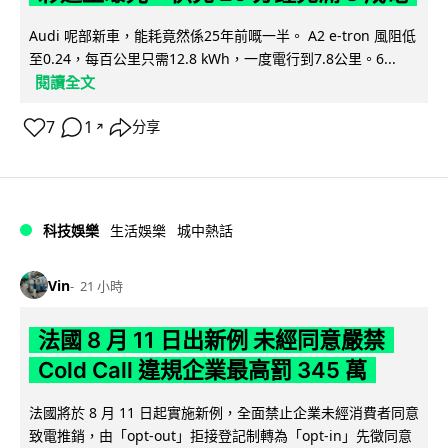
Audi 呢部新車，能耗竟然係25年前嘅一半。 A2 e-tron 風阻低
至0.24，每百公里只需12.8 kWh，一度電行到7.8公里。6...
閱讀全文
7
1
分享
↗
科技娛樂
生活娛樂
城中熱話
Vin
21 小時
法國 8 月 11 日出新例 未經同意嚴禁
Cold Call 違規企業最高罰 345 萬
法國將於 8 月 11 日起實施新例，全面禁止企業未經消費者同意
致電推銷，由「opt-out」拒接登記制轉為「opt-in」先徵同意