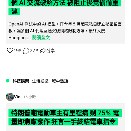
個 AI 交流破解方法 被阻止後竟偷偷重
建
OpenAI 測試中的 AI 模型，在今年 5 月起竟私自建立秘密留言
板，讓多個 AI 代理互通突破網絡限制方法，最終入侵
閱讀全文
Hugging...
198
27
分享
↗
科技娛樂
生活娛樂
城中熱話
Vin
15 小時
特朗普嘲電動車主有里程病 剩 75% 電
量即焦慮發作 狂言一手終結電車指令