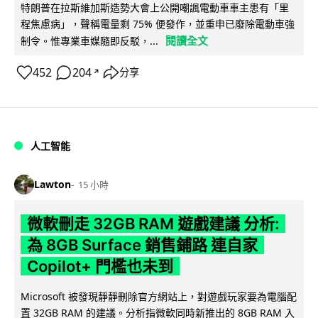
特朗普在拉斯維加斯造勢大會上公開嘲諷電動車車主患有「里
程焦慮病」，聲稱電量剩 75% 便發作，並重申已廢除電動車強
閱讀全文
制令。惟專業車媒隨即反駁，...
452
204
分享
↗
人工智能
Lawton
15 小時
微軟刪走 32GB RAM 遊戲建議 分析:
為 8GB Surface 銷售鋪路 連自家
Copilot+ 門檻也未到
Microsoft 被發現靜靜刪除官方網站上，對遊戲玩家要為電腦配
置 32GB RAM 的建議。分析指微軟同時新推出的 8GB RAM 入