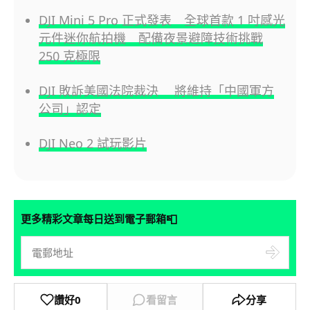
DJI Mini 5 Pro 正式發表 全球首款 1 吋感光
元件迷你航拍機 配備夜景避障技術挑戰
250 克極限
DJI 敗訴美國法院裁決 將維持「中國軍方
公司」認定
DJI Neo 2 試玩影片
📮
更多精彩文章每日送到電子郵箱
讚好
0
看留言
分享