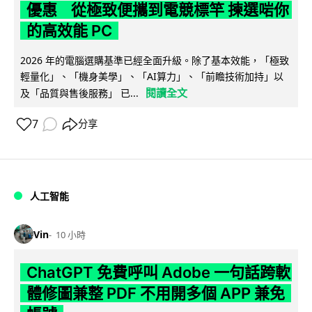
優惠 從極致便攜到電競標竿 揀選啱你
的高效能 PC
2026 年的電腦選購基準已經全面升級。除了基本效能，「極致
輕量化」、「機身美學」、「AI算力」、「前瞻技術加持」以
閱讀全文
及「品質與售後服務」 已...
7
分享
人工智能
Vin
10 小時
ChatGPT 免費呼叫 Adobe 一句話跨軟
體修圖兼整 PDF 不用開多個 APP 兼免