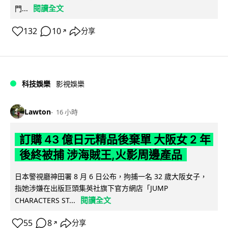
閱讀全文
門...
132
10
分享
↗
科技娛樂
影視娛樂
Lawton
16 小時
訂購 43 億日元精品後棄單 大阪女 2 年
後終被捕 涉海賊王,火影周邊產品
日本警視廳神田署 8 月 6 日公布，拘捕一名 32 歲大阪女子，
指她涉嫌在出版巨頭集英社旗下官方網店「JUMP
閱讀全文
CHARACTERS ST...
55
8
分享
↗