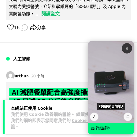
大聽力受損警號，介紹科學護耳的「60-60 原則」及 Apple 內
閱讀全文
置防護功能，...
16
分享
×
人工智能
arthur
20 小時
AI 減肥餐單配合高強度操練 成都男
45 日減 20 公斤後多器官衰竭
本網站正使用 Cookie
我們使用 Cookie 改善網站體驗。 繼續使用
成都一名男子跟隨 AI 制訂高強度減脂計劃，45 日內減去約 20
🎵
⛶
我們的網站即表示您同意我們的
Cookie 政
公斤後昏迷送院。醫生診斷他患上尿源性膿毒症、膿毒性休克
策
。
閱讀全文
及多器官功能障礙。...
📖 詳細評測
→