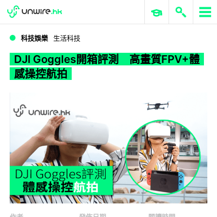
WWDC 2026
GenAI 與雲端科技專區
ERP 與商業 AI
DJI Goggles開箱評測 高畫質FPV+體感操控航拍
科技娛樂
生活科技
DJI Goggles開箱評測 高畫質FPV+體
感操控航拍
作者
發佈日期
閱讀時間