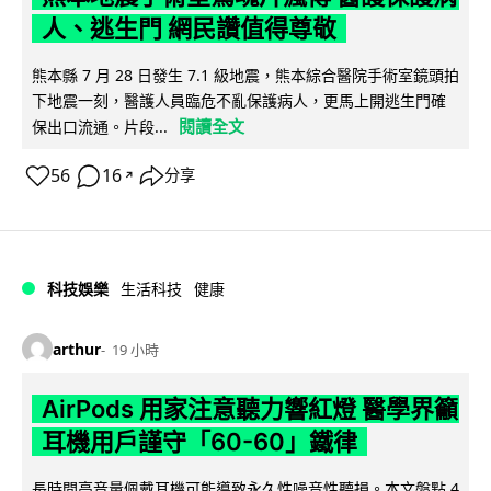
人、逃生門 網民讚值得尊敬
熊本縣 7 月 28 日發生 7.1 級地震，熊本綜合醫院手術室鏡頭拍
下地震一刻，醫護人員臨危不亂保護病人，更馬上開逃生門確
閱讀全文
保出口流通。片段...
56
16
分享
↗
科技娛樂
生活科技
健康
arthur
19 小時
AirPods 用家注意聽力響紅燈 醫學界籲
耳機用戶謹守「60-60」鐵律
長時間高音量佩戴耳機可能導致永久性噪音性聽損。本文盤點 4