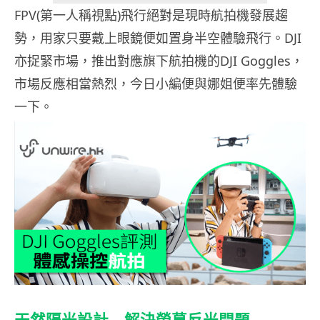
FPV(第一人稱視點)飛行絕對是現時航拍機發展趨
勢，用家只要戴上眼鏡便如置身半空體驗飛行。DJI
亦捉緊市場，推出對應旗下航拍機的DJI Goggles，
市場反應相當熱烈，今日小編便與娜姐便率先體驗
一下。