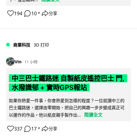
194
10
分享
↗
商業科技
3D 打印
Vin
11 小時
中三巴士鐵路迷 自製紙皮遙控巴士 門,
水撥識郁 + 實時GPS報站
如果你熱愛一件事，你會熱愛到怎樣的程度？一位就讀中三的
巴士鐵路迷，選擇由零開始，把自己的興趣一步步變成真正可
閱讀全文
以運作的作品。他以紙皮親手製作出...
337
17
分享
↗