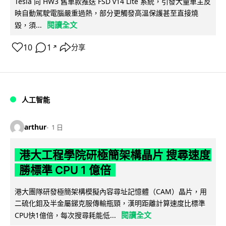
Tesla 向 HW3 舊車款推送 FSD v14 Lite 系統，引發大量車主反
映自動駕駛電腦嚴重過熱，部分更觸發高溫保護甚至直接燒
閱讀全文
毀，須...
10
1
分享
↗
人工智能
arthur
1 日
港大工程學院研極簡架構晶片 搜尋速度
勝標準 CPU 1 億倍
港大團隊研發極簡架構模擬內容尋址記憶體（CAM）晶片，用
二硫化鉬及半金屬銻克服傳輸瓶頸，漢明距離計算速度比標準
閱讀全文
CPU快1億倍，每次搜尋耗能低...