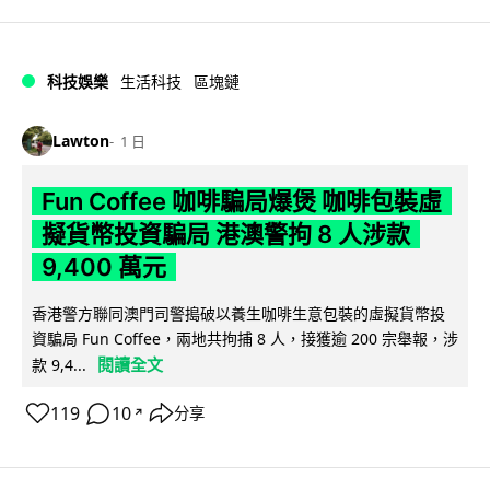
科技娛樂
生活科技
區塊鏈
Lawton
1 日
Fun Coffee 咖啡騙局爆煲 咖啡包裝虛
擬貨幣投資騙局 港澳警拘 8 人涉款
9,400 萬元
香港警方聯同澳門司警搗破以養生咖啡生意包裝的虛擬貨幣投
資騙局 Fun Coffee，兩地共拘捕 8 人，接獲逾 200 宗舉報，涉
閱讀全文
款 9,4...
119
10
分享
↗