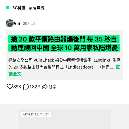
3C科技
家居無線
Vin
20 小時
逾 20 款平價路由器爆後門 每 35 秒自
動連線回中國 全球 10 萬用家私隱堪憂
網絡安全公司 VulnCheck 揭發中國智博通電子（Zbtlink）生產
閱
的 20 多款路由器內置後門程式「Endlessdoors」（無盡...
讀全文
893
182
分享
↗
ADVERTISEMENT