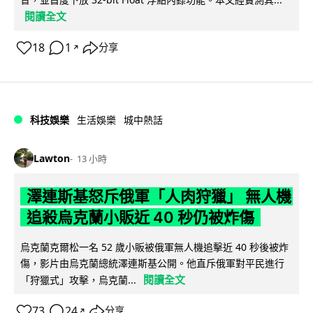
閱讀全文
18
1
分享
↗
科技娛樂
生活娛樂
城中熱話
Lawton
13 小時
澤連斯基怒斥俄軍「人肉狩獵」 無人機
追殺烏克蘭小販近 40 秒仍被炸傷
烏克蘭克爾松一名 52 歲小販被俄軍無人機追擊近 40 秒後被炸
傷，影片由烏克蘭總統澤連斯基公開。他直斥俄軍對平民進行
閱讀全文
「狩獵式」攻擊，烏克蘭...
73
24
分享
↗