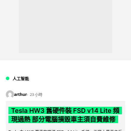
人工智能
arthur
23 小時
Tesla HW3 舊硬件裝 FSD v14 Lite 頻
現過熱 部分電腦損毀車主須自費維修