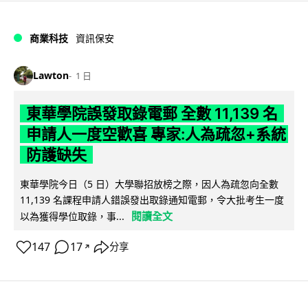
商業科技
資訊保安
Lawton
1 日
東華學院誤發取錄電郵 全數 11,139 名
申請人一度空歡喜 專家:人為疏忽+系統
防護缺失
東華學院今日（5 日）大學聯招放榜之際，因人為疏忽向全數
11,139 名課程申請人錯誤發出取錄通知電郵，令大批考生一度
閱讀全文
以為獲得學位取錄，事...
147
17
分享
↗