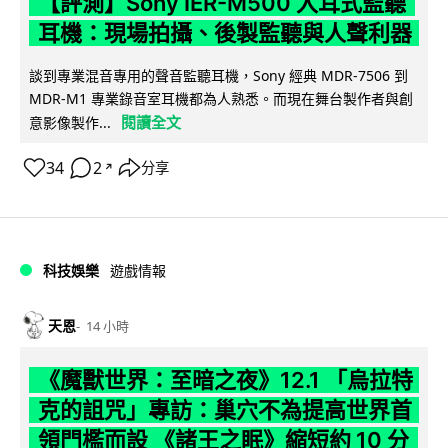
【評測】Sony IER-M500 入耳式監聽
耳機：現場拍攝、後製監聽與人聲利器
談到專業混音專用的聲音監聽耳機，Sony 經典 MDR-7506 到
MDR-M1 專業錄音室耳機都為人熟悉。而現在舞台製作者與創
閱讀全文
意影像製作...
34
2
分享
↗
科技娛樂
遊戲情報
天恩
14 小時
《魔獸世界：至暗之夜》12.1 「烏拉特
克的詛咒」專訪：巢穴不為提高世界首
領門檻而設 《諸王之眠》縮短約 10 分