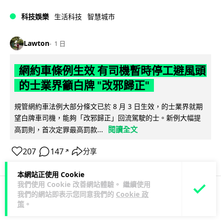
科技娛樂
生活科技
智慧城市
Lawton
1 日
網約車條例生效 有司機暫時停工避風頭
的士業界籲白牌 "改邪歸正"
規管網約車法例大部分條文已於 8 月 3 日生效，的士業界就期
望白牌車司機，能夠「改邪歸正」回流駕駛的士。新例大幅提
閱讀全文
高罰則，首次定罪最高罰款...
207
147
分享
↗
本網站正使用 Cookie
我們使用 Cookie 改善網站體驗。 繼續使用
我們的網站即表示您同意我們的
Cookie 政
人工智能
策
。