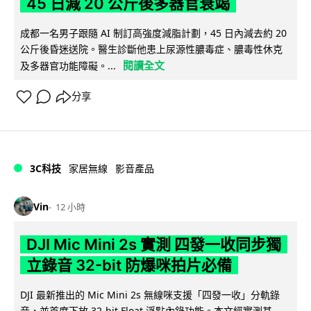
45 日減 20 公斤後多器官衰竭
成都一名男子跟隨 AI 制訂高強度減脂計劃，45 日內減去約 20
公斤後昏迷送院。醫生診斷他患上尿源性膿毒症、膿毒性休克
閱讀全文
及多器官功能障礙。...
分享
3C科技
家居無線
影音產品
Vin
12 小時
DJI Mic Mini 2s 實測 四發一收同步獨
立錄音 32-bit 防爆咪拍片必備
DJI 最新推出的 Mic Mini 2s 無線咪支援「四發一收」分軌錄
音，並首度下放 32-bit Float 浮點內錄功能。本文經實測其...