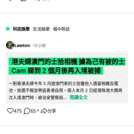
科技娛樂
生活娛樂
城中熱話
Lawton
19 小時
港夫婦澳門的士拾相機 據為己有被的士
Cam 睇到 2 個月後再入境被捕
一對香港夫婦今年 5 月遊澳門乘的士拾獲他人遺留相機及電
池，拾遺不報並帶返香港自用。兩人本月 2 日經港珠澳大橋再
閱讀全文
次入境澳門時，被治安警察局...
475
65
分享
↗