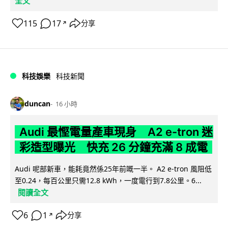
全文
115
17
分享
↗
科技娛樂
科技新聞
duncan
16 小時
Audi 最慳電量產車現身 A2 e-tron 迷
彩造型曝光 快充 26 分鐘充滿 8 成電
Audi 呢部新車，能耗竟然係25年前嘅一半。 A2 e-tron 風阻低
至0.24，每百公里只需12.8 kWh，一度電行到7.8公里。6...
閱讀全文
6
1
分享
↗