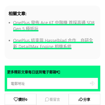
相關文章:
OnePlus 發佈 Ace 6T 中階機 首採高通 SD8
Gen 5 極抵玩
OnePlus 結束與 Hasselblad 合作 自研全
新 DetailMax Engine 相機系統
📮
更多精彩文章每日送到電子郵箱
讚好
0
看留言
分享