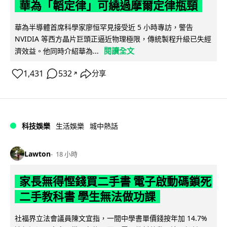
華為「韜定律」可繞過摩爾定律瓶頸
華為半導體首席科學家廖恒罕見接受近 5 小時專訪，警告
NVIDIA 等西方晶片巨頭正逼近物理極限，傳統製程升級已失經
閱讀全文
濟效益。他同時介紹華為...
1,431
532
分享
↗
科技娛樂
生活娛樂
城中熱話
Lawton
18 小時
家長無得慳錢買二手書 電子啟動碼鎖死
二手教科書 學生無法做功課
社福界立法會議員陳文宜指，一間中學書單價錢按年加 14.7%