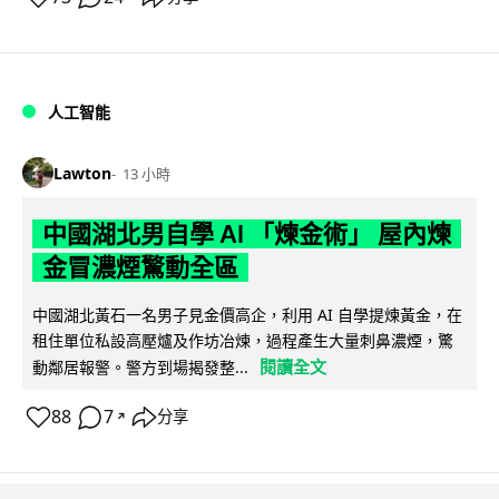
人工智能
Lawton
13 小時
中國湖北男自學 AI 「煉金術」 屋內煉
金冒濃煙驚動全區
中國湖北黃石一名男子見金價高企，利用 AI 自學提煉黃金，在
租住單位私設高壓爐及作坊冶煉，過程產生大量刺鼻濃煙，驚
閱讀全文
動鄰居報警。警方到場揭發整...
88
7
分享
↗