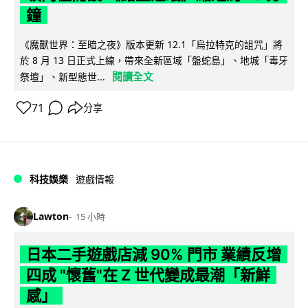
鐘
《魔獸世界：至暗之夜》版本更新 12.1「烏拉特克的詛咒」將
於 8 月 13 日正式上線，帶來全新區域「盤蛇島」、地城「毒牙
閱讀全文
祭壇」、新型態世...
71
分享
科技娛樂
遊戲情報
Lawton
15 小時
日本二手遊戲店減 90% 門市 業績反增
四成 "懷舊"在 Z 世代變成最潮「新鮮
感」