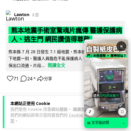
Lawton
2 日
熊本地震手術室驚魂片瘋傳 醫護保護病
人、逃生門 網民讚值得尊敬
×
熊本縣 7 月 28 日發生 7.1 級地震，熊本綜合醫院手術室鏡頭拍
下地震一刻，醫護人員臨危不亂保護病人，更馬上開逃生門確
閱讀全文
保出口流通。片段...
71
24
分享
↗
本網站正使用 Cookie
科技娛樂
生活科技
健康
我們使用 Cookie 改善網站體驗。 繼續使用
🎵
⛶
我們的網站即表示您同意我們的
Cookie 政
策
。
📖 文字版訪問
→
arthur
2 日