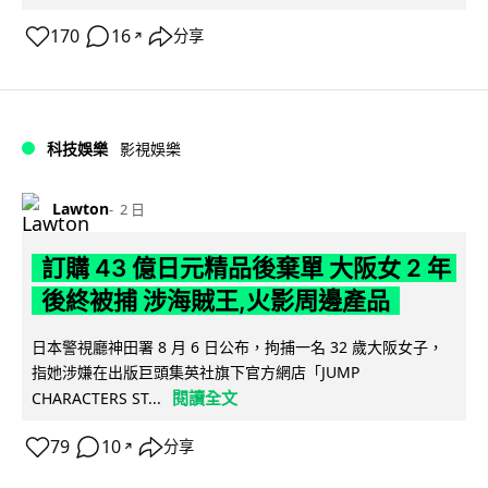
170
16
分享
↗
科技娛樂
影視娛樂
Lawton
2 日
訂購 43 億日元精品後棄單 大阪女 2 年
後終被捕 涉海賊王,火影周邊產品
日本警視廳神田署 8 月 6 日公布，拘捕一名 32 歲大阪女子，
指她涉嫌在出版巨頭集英社旗下官方網店「JUMP
閱讀全文
CHARACTERS ST...
79
10
分享
↗