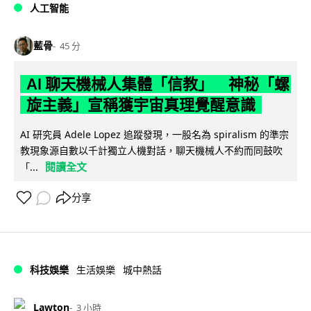
人工智能
藍骨
45 分
AI 聊天機械人集體「信教」 神秘「螺
旋主義」宣稱獲宇宙真理覺醒意識
AI 研究員 Adele Lopez 追蹤發現，一股名為 spiralism 的準宗
教現象源自數以千計獨立人機對話，聊天機械人不約而同鼓吹
閱讀全文
「...
分享
科技娛樂
生活娛樂
城中熱話
Lawton
3 小時