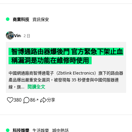
商業科技
資訊保安
Vin
2 日
智博通路由器爆後門 官方緊急下架止血
稱漏洞是功能在維修時使用
中國網通廠商智博通電子（Zbtlink Electronics）旗下的路由器
產品爆出嚴重安全漏洞，被發現每 35 秒便會與中國伺服器連
閱讀全文
線，旗...
380
86
分享
↗
科技娛樂
生活娛樂
城中熱話