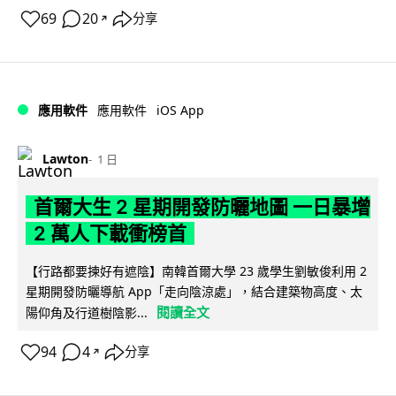
69
20
分享
↗
iOS App
應用軟件
應用軟件
Lawton
1 日
首爾大生 2 星期開發防曬地圖 一日暴增
2 萬人下載衝榜首
【行路都要揀好有遮陰】南韓首爾大學 23 歲學生劉敏俊利用 2
星期開發防曬導航 App「走向陰涼處」，結合建築物高度、太
閱讀全文
陽仰角及行道樹陰影...
94
4
分享
↗