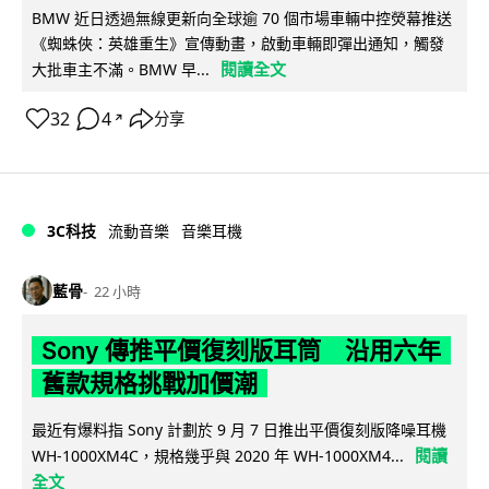
BMW 近日透過無線更新向全球逾 70 個市場車輛中控熒幕推送
《蜘蛛俠：英雄重生》宣傳動畫，啟動車輛即彈出通知，觸發
閱讀全文
大批車主不滿。BMW 早...
32
4
分享
↗
3C科技
流動音樂
音樂耳機
藍骨
22 小時
Sony 傳推平價復刻版耳筒 沿用六年
舊款規格挑戰加價潮
最近有爆料指 Sony 計劃於 9 月 7 日推出平價復刻版降噪耳機
閱讀
WH-1000XM4C，規格幾乎與 2020 年 WH-1000XM4...
全文