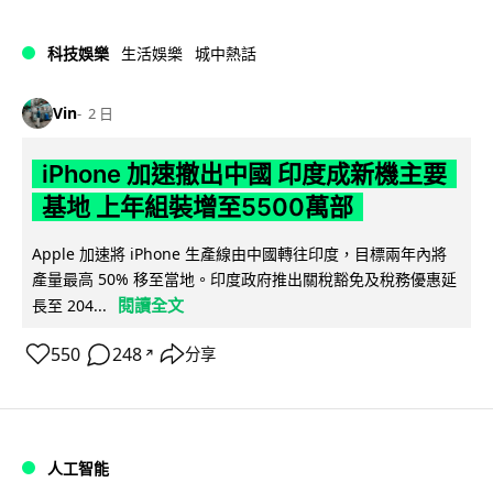
科技娛樂
生活娛樂
城中熱話
Vin
2 日
iPhone 加速撤出中國 印度成新機主要
基地 上年組裝增至5500萬部
Apple 加速將 iPhone 生產線由中國轉往印度，目標兩年內將
產量最高 50% 移至當地。印度政府推出關稅豁免及稅務優惠延
閱讀全文
長至 204...
550
248
分享
↗
人工智能