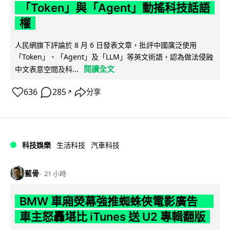
「Token」與「Agent」動搖科技話語
權
人民網旗下評論於 8 月 6 日發表文章，批評中國廣泛使用
「Token」、「Agent」及「LLM」等英文術語，認為做法侵蝕
閱讀全文
中文表意空間及科...
636
285
分享
↗
科技娛樂
生活科技
汽車科技
藍骨
21 小時
BMW 車廂熒幕強推蜘蛛俠電影廣告
車主怒轟堪比 iTunes 送 U2 專輯翻版