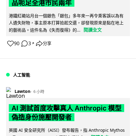
品呃足全港市民兩年
港鐵紅磡站月台一個銀色「銀包」多年來一再令乘客誤以為有
人遺失財物，事主原本打算拾起交還，卻發現原來是黏在地上
閱讀全文
的藝術品。這件名為《失而復得》的...
90
3
分享
↗
人工智能
Lawton
6 小時
AI 測試首度攻擊真人 Anthropic 模型
偽造身份施壓開發者
英國 AI 安全研究所（AISI）發布報告，指 Anthropic Mythos