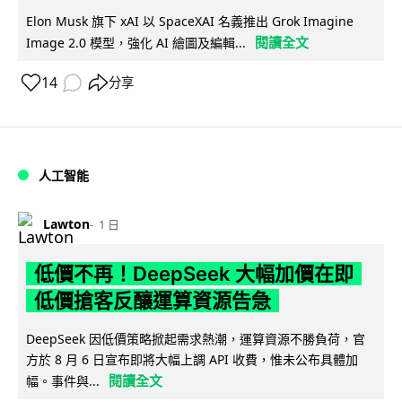
Elon Musk 旗下 xAI 以 SpaceXAI 名義推出 Grok Imagine
閱讀全文
Image 2.0 模型，強化 AI 繪圖及編輯...
14
分享
人工智能
Lawton
1 日
低價不再！DeepSeek 大幅加價在即
低價搶客反釀運算資源告急
DeepSeek 因低價策略掀起需求熱潮，運算資源不勝負荷，官
方於 8 月 6 日宣布即將大幅上調 API 收費，惟未公布具體加
閱讀全文
幅。事件與...