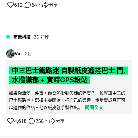
612
64
分享
↗
商業科技
3D 打印
Vin
2 日
中三巴士鐵路迷 自製紙皮遙控巴士 門,
水撥識郁 + 實時GPS報站
如果你熱愛一件事，你會熱愛到怎樣的程度？一位就讀中三的
巴士鐵路迷，選擇由零開始，把自己的興趣一步步變成真正可
閱讀全文
以運作的作品。他以紙皮親手製作出...
4,618
258
分享
↗