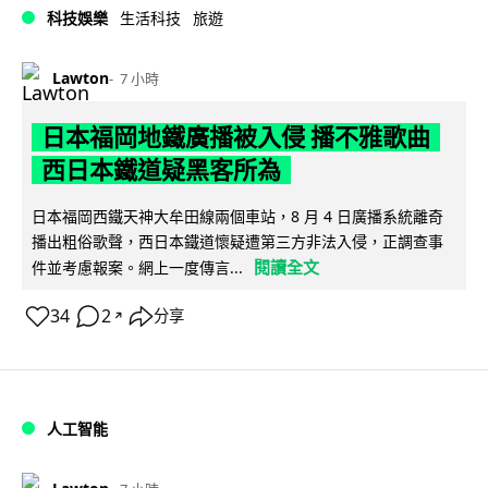
科技娛樂
生活科技
旅遊
Lawton
7 小時
日本福岡地鐵廣播被入侵 播不雅歌曲
西日本鐵道疑黑客所為
日本福岡西鐵天神大牟田線兩個車站，8 月 4 日廣播系統離奇
播出粗俗歌聲，西日本鐵道懷疑遭第三方非法入侵，正調查事
閱讀全文
件並考慮報案。網上一度傳言...
34
2
分享
↗
人工智能