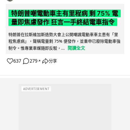
特朗普嘲電動車主有里程病 剩 75% 電
量即焦慮發作 狂言一手終結電車指令
特朗普在拉斯維加斯造勢大會上公開嘲諷電動車車主患有「里
程焦慮病」，聲稱電量剩 75% 便發作，並重申已廢除電動車強
閱讀全文
制令。惟專業車媒隨即反駁，...
637
279
分享
↗
ADVERTISEMENT