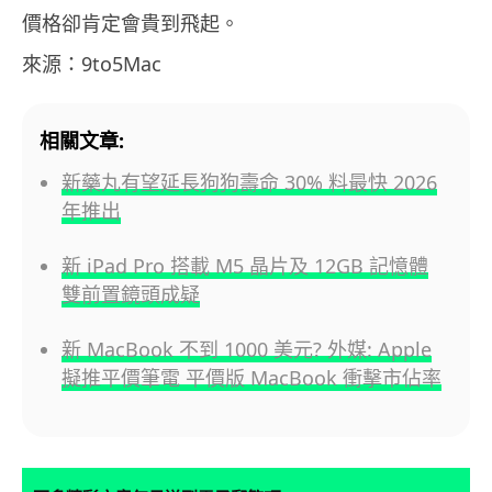
價格卻肯定會貴到飛起。
來源：9to5Mac
相關文章:
新藥丸有望延長狗狗壽命 30% 料最快 2026
年推出
新 iPad Pro 搭載 M5 晶片及 12GB 記憶體
雙前置鏡頭成疑
新 MacBook 不到 1000 美元? 外媒: Apple
擬推平價筆電 平價版 MacBook 衝擊市佔率