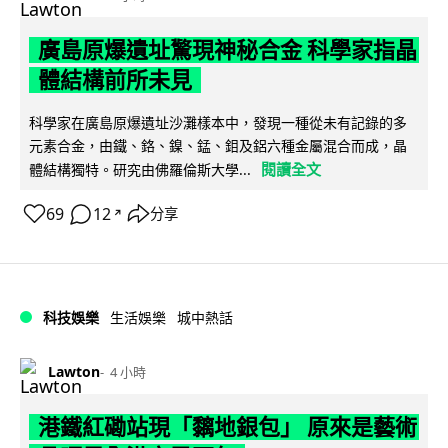
廣島原爆遺址驚現神秘合金 科學家指晶
體結構前所未見
科學家在廣島原爆遺址沙灘樣本中，發現一種從未有記錄的多
元素合金，由鐵、鉻、鎳、錳、鉬及鋁六種金屬混合而成，晶
閱讀全文
體結構獨特。研究由佛羅倫斯大學...
69
12
分享
↗
科技娛樂
生活娛樂
城中熱話
Lawton
4 小時
港鐵紅磡站現「黐地銀包」 原來是藝術