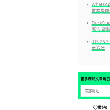
Whats
置本機處
DuckDu
廣告 電腦
iOS 26
更方便
更多精彩文章每日
讚好
0