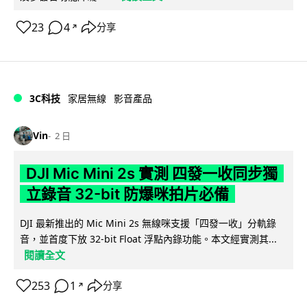
23
4
分享
↗
3C科技
家居無線
影音產品
Vin
2 日
DJI Mic Mini 2s 實測 四發一收同步獨
立錄音 32-bit 防爆咪拍片必備
DJI 最新推出的 Mic Mini 2s 無線咪支援「四發一收」分軌錄
音，並首度下放 32-bit Float 浮點內錄功能。本文經實測其...
閱讀全文
253
1
分享
↗