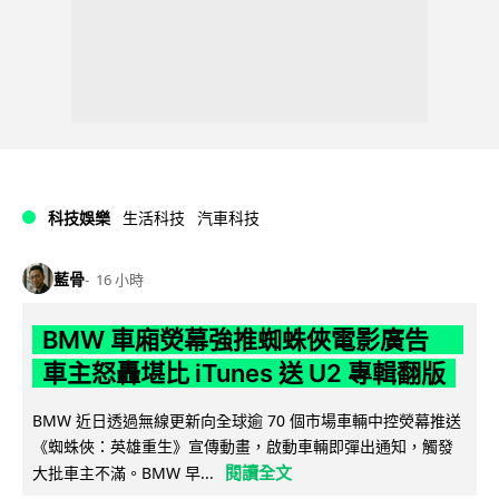
科技娛樂
生活科技
汽車科技
藍骨
16 小時
BMW 車廂熒幕強推蜘蛛俠電影廣告
車主怒轟堪比 iTunes 送 U2 專輯翻版
BMW 近日透過無線更新向全球逾 70 個市場車輛中控熒幕推送
《蜘蛛俠：英雄重生》宣傳動畫，啟動車輛即彈出通知，觸發
閱讀全文
大批車主不滿。BMW 早...