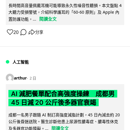
長時間高音量佩戴耳機可能導致永久性噪音性聽損。本文盤點 4
大聽力受損警號，介紹科學護耳的「60-60 原則」及 Apple 內
閱讀全文
置防護功能，...
20
分享
人工智能
arthur
2 日
AI 減肥餐單配合高強度操練 成都男
45 日減 20 公斤後多器官衰竭
成都一名男子跟隨 AI 制訂高強度減脂計劃，45 日內減去約 20
公斤後昏迷送院。醫生診斷他患上尿源性膿毒症、膿毒性休克
閱讀全文
及多器官功能障礙。...