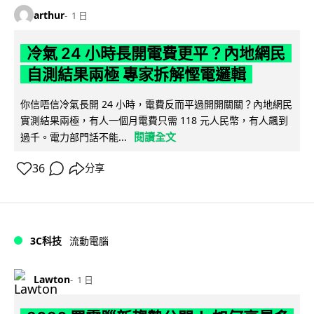
arthur
1 日
冷氣 24 小時長開電費更平？內地網民
自測結果兩極 專家拆解慳電邏輯
你信唔信冷氣長開 24 小時，電費反而平過開開關關？內地網民
實測結果兩極，有人一個月電費只需 118 元人民幣，有人飆到
閱讀全文
過千。電力部門話不能...
36
分享
3C科技
流動電腦
Lawton
1 日