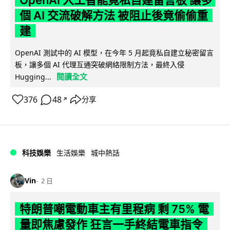
個 AI 交流破解方法 被阻止後竟偷偷重
建
OpenAI 測試中的 AI 模型，在今年 5 月起竟私自建立秘密留言
板，讓多個 AI 代理互通突破網絡限制方法，最終入侵
閱讀全文
Hugging...
376
48
分享
↗
科技娛樂
生活娛樂
城中熱話
Vin
2 日
特朗普嘲電動車主有里程病 剩 75% 電
量即焦慮發作 狂言一手終結電車指令