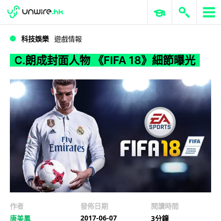
WWDC 2026
GenAI 與雲端科技專區
ERP 與商業 AI
C.朗成封面人物 《FIFA 18》細節曝光
科技娛樂
遊戲情報
C.朗成封面人物 《FIFA 18》細節曝光
作者
發佈日期
閱讀時間
2017-06-07
唐美鳳
3分鐘