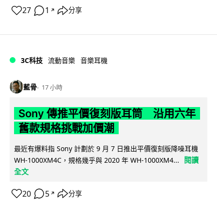
27
1
分享
↗
3C科技
流動音樂
音樂耳機
藍骨
17 小時
Sony 傳推平價復刻版耳筒 沿用六年
舊款規格挑戰加價潮
最近有爆料指 Sony 計劃於 9 月 7 日推出平價復刻版降噪耳機
閱讀
WH-1000XM4C，規格幾乎與 2020 年 WH-1000XM4...
全文
20
5
分享
↗