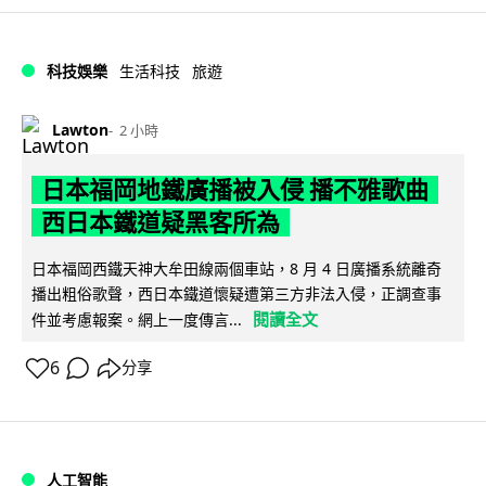
科技娛樂
生活科技
旅遊
Lawton
2 小時
日本福岡地鐵廣播被入侵 播不雅歌曲
西日本鐵道疑黑客所為
日本福岡西鐵天神大牟田線兩個車站，8 月 4 日廣播系統離奇
播出粗俗歌聲，西日本鐵道懷疑遭第三方非法入侵，正調查事
閱讀全文
件並考慮報案。網上一度傳言...
6
分享
人工智能