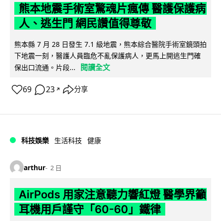
熊本地震手術室驚魂片瘋傳 醫護保護病
人、逃生門 網民讚值得尊敬
熊本縣 7 月 28 日發生 7.1 級地震，熊本綜合醫院手術室鏡頭拍
下地震一刻，醫護人員臨危不亂保護病人，更馬上開逃生門確
閱讀全文
保出口流通。片段...
69
23
分享
↗
科技娛樂
生活科技
健康
arthur
2 日
AirPods 用家注意聽力響紅燈 醫學界籲
耳機用戶謹守「60-60」鐵律