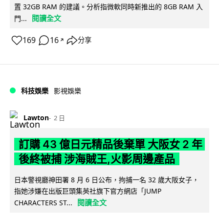
置 32GB RAM 的建議。分析指微軟同時新推出的 8GB RAM 入
閱讀全文
門...
169
16
分享
↗
科技娛樂
影視娛樂
Lawton
2 日
訂購 43 億日元精品後棄單 大阪女 2 年
後終被捕 涉海賊王,火影周邊產品
日本警視廳神田署 8 月 6 日公布，拘捕一名 32 歲大阪女子，
指她涉嫌在出版巨頭集英社旗下官方網店「JUMP
閱讀全文
CHARACTERS ST...