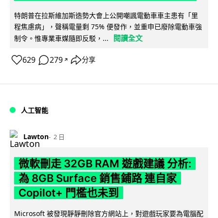
特朗普在拉斯維加斯造勢大會上公開嘲諷電動車車主患有「里
程焦慮病」，聲稱電量剩 75% 便發作，並重申已廢除電動車強
閱讀全文
制令。惟專業車媒隨即反駁，...
629
279
分享
↗
人工智能
Lawton
2 日
微軟刪走 32GB RAM 遊戲建議 分析:
為 8GB Surface 銷售鋪路 連自家
Copilot+ 門檻也未到
Microsoft 被發現靜靜刪除官方網站上，對遊戲玩家要為電腦配