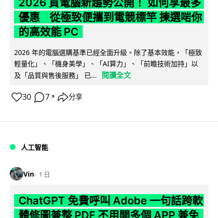
2026 買電腦新趨勢公開！ 如何享最多
優惠 從極致便攜到電競標竿 揀選啱你
的高效能 PC
2026 年的電腦選購基準已經全面升級。除了基本效能，「極致
輕量化」、「機身美學」、「AI算力」、「前瞻技術加持」以
閱讀全文
及「品質與售後服務」 已...
30
7
分享
↗
人工智能
Vin
1 日
ChatGPT 免費呼叫 Adobe 一句話跨軟
體修圖兼整 PDF 不用開多個 APP 兼免