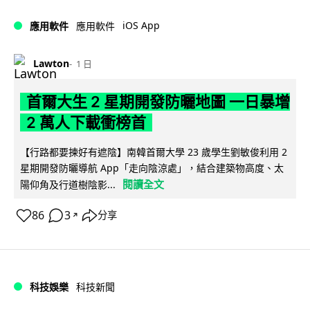
iOS App
應用軟件
應用軟件
Lawton
1 日
首爾大生 2 星期開發防曬地圖 一日暴增
2 萬人下載衝榜首
【行路都要揀好有遮陰】南韓首爾大學 23 歲學生劉敏俊利用 2
星期開發防曬導航 App「走向陰涼處」，結合建築物高度、太
閱讀全文
陽仰角及行道樹陰影...
86
3
分享
↗
科技娛樂
科技新聞