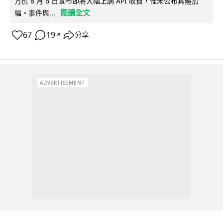
方於 8 月 6 日宣布即將大幅上調 API 收費，惟未公布具體加
閱讀全文
幅。事件與...
67
19
分享
↗
ADVERTISEMENT