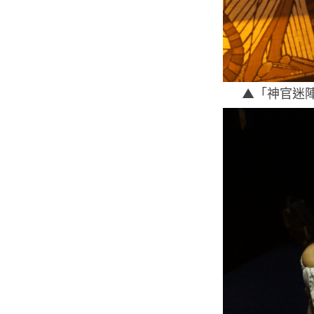
▲「神官迷陣