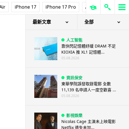
Air
iPhone 17
iPhone 17 Pro
AirPods Pro 3
Ap
最新文章
全部
人工智能
靠快閃記憶體紓緩 DRAM 不足
KIOXIA 推 XL1 記憶體...
05.08.2026
資訊保安
東華學院誤發取錄電郵 全數
11,139 名申請人一度空歡喜 ...
05.08.2026
影視娛樂
Nicolas Cage 主演未上映電影
Netflix 遺失未加...