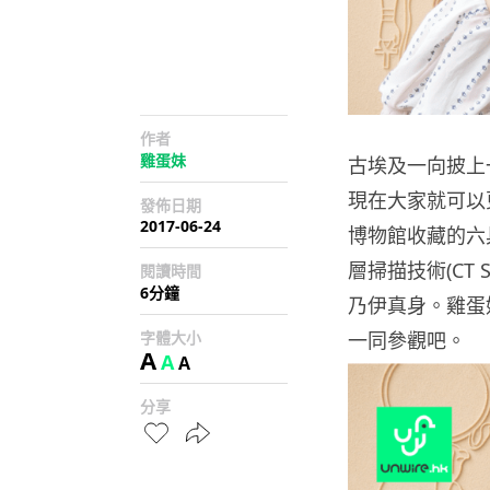
作者
雞蛋妹
古埃及一向披上
現在大家就可以
發佈日期
2017-06-24
博物館收藏的六
層掃描技術(CT
閱讀時間
6分鐘
乃伊真身。雞蛋
字體大小
一同參觀吧。
A
A
A
分享