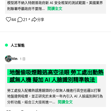
模型將不納入特朗普政府新 AI 安全框架的測試範圍。美國業界
閱讀全文
則聯署呼籲政府不要限...
44
21
分享
↗
人工智能
Vin
1 日
地盤偷吸煙難逃高空法眼 勞工處出動熱
感無人機 擬加 AI 人臉識別精準執法
勞工處投入配備熱感應鏡頭的小型無人機進行高空巡邏以打擊
地盤違例吸煙，並正研究於未來一年內引入 AI 人臉識別與行為
閱讀全文
分析功能，結合三大技術進一...