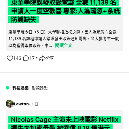
東華學院誤發取錄電郵 全數 11,139 名
申請人一度空歡喜 專家:人為疏忽+系統
防護缺失
東華學院今日（5 日）大學聯招放榜之際，因人為疏忽向全數
11,139 名課程申請人錯誤發出取錄通知電郵，令大批考生一度
閱讀全文
以為獲得學位取錄，事...
146
17
分享
↗
科技娛樂
影視娛樂
Lawton
1 日
Nicolas Cage 主演未上映電影 Netflix
遺失未加密母帶 被索償 8.19 億港元