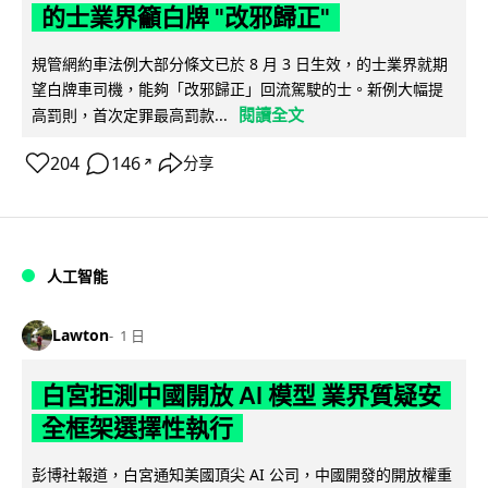
的士業界籲白牌 "改邪歸正"
規管網約車法例大部分條文已於 8 月 3 日生效，的士業界就期
望白牌車司機，能夠「改邪歸正」回流駕駛的士。新例大幅提
閱讀全文
高罰則，首次定罪最高罰款...
204
146
分享
↗
人工智能
Lawton
1 日
白宮拒測中國開放 AI 模型 業界質疑安
全框架選擇性執行
彭博社報道，白宮通知美國頂尖 AI 公司，中國開發的開放權重