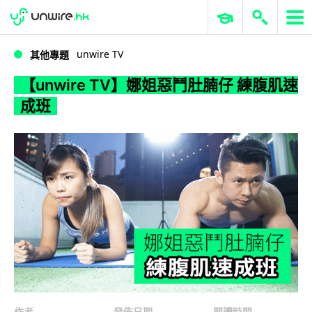
WWDC 2026
GenAI 與雲端科技專區
ERP 與商業 AI
【unwire TV】娜姐惡鬥肚腩仔 練腹肌速成班
unwire TV
其他專題
【unwire TV】娜姐惡鬥肚腩仔 練腹肌速
成班
作者
發佈日期
閱讀時間