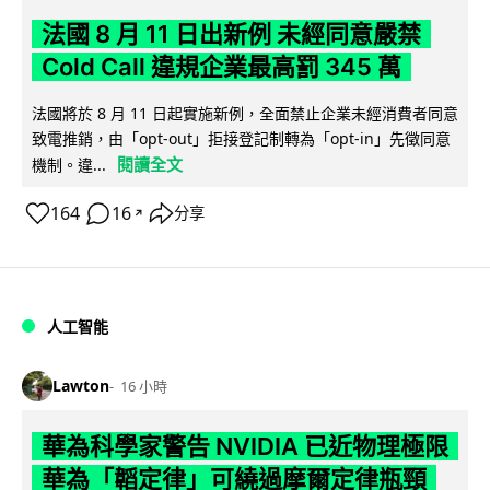
法國 8 月 11 日出新例 未經同意嚴禁
Cold Call 違規企業最高罰 345 萬
法國將於 8 月 11 日起實施新例，全面禁止企業未經消費者同意
致電推銷，由「opt-out」拒接登記制轉為「opt-in」先徵同意
閱讀全文
機制。違...
164
16
分享
↗
人工智能
Lawton
16 小時
華為科學家警告 NVIDIA 已近物理極限
華為「韜定律」可繞過摩爾定律瓶頸