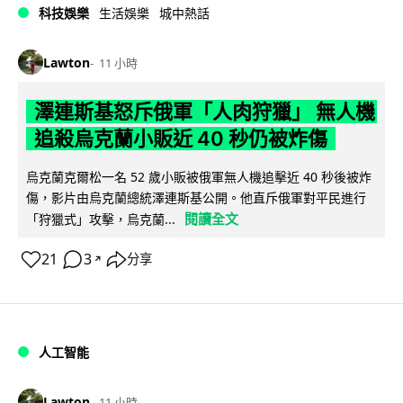
科技娛樂
生活娛樂
城中熱話
Lawton
11 小時
澤連斯基怒斥俄軍「人肉狩獵」 無人機
追殺烏克蘭小販近 40 秒仍被炸傷
烏克蘭克爾松一名 52 歲小販被俄軍無人機追擊近 40 秒後被炸
傷，影片由烏克蘭總統澤連斯基公開。他直斥俄軍對平民進行
閱讀全文
「狩獵式」攻擊，烏克蘭...
21
3
分享
↗
人工智能
Lawton
11 小時