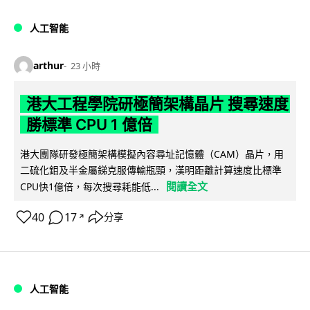
人工智能
arthur
23 小時
港大工程學院研極簡架構晶片 搜尋速度
勝標準 CPU 1 億倍
港大團隊研發極簡架構模擬內容尋址記憶體（CAM）晶片，用
二硫化鉬及半金屬銻克服傳輸瓶頸，漢明距離計算速度比標準
閱讀全文
CPU快1億倍，每次搜尋耗能低...
40
17
分享
↗
人工智能