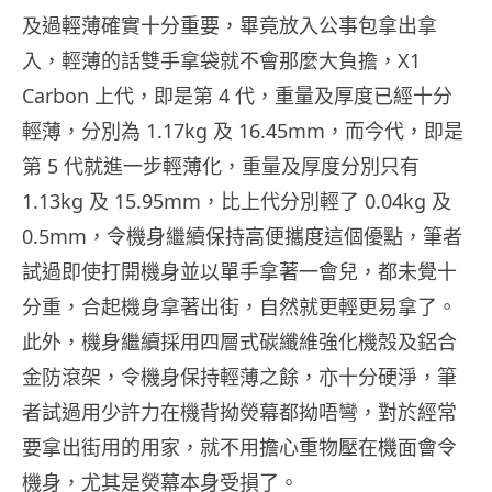
及過輕薄確實十分重要，畢竟放入公事包拿出拿
入，輕薄的話雙手拿袋就不會那麼大負擔，X1
Carbon 上代，即是第 4 代，重量及厚度已經十分
輕薄，分別為 1.17kg 及 16.45mm，而今代，即是
第 5 代就進一步輕薄化，重量及厚度分別只有
1.13kg 及 15.95mm，比上代分別輕了 0.04kg 及
0.5mm，令機身繼續保持高便攜度這個優點，筆者
試過即使打開機身並以單手拿著一會兒，都未覺十
分重，合起機身拿著出街，自然就更輕更易拿了。
此外，機身繼續採用四層式碳纖維強化機殼及鋁合
金防滾架，令機身保持輕薄之餘，亦十分硬淨，筆
者試過用少許力在機背拗熒幕都拗唔彎，對於經常
要拿出街用的用家，就不用擔心重物壓在機面會令
機身，尤其是熒幕本身受損了。