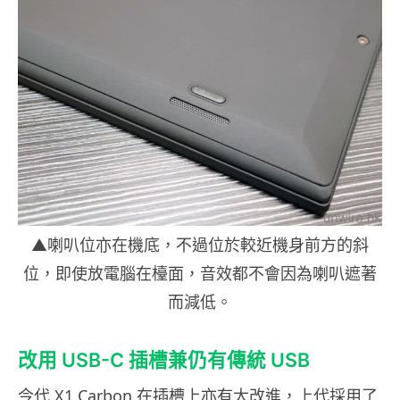
▲喇叭位亦在機底，不過位於較近機身前方的斜
位，即使放電腦在檯面，音效都不會因為喇叭遮著
而減低。
改用 USB-C 插槽兼仍有傳統 USB
今代 X1 Carbon 在插槽上亦有大改進，上代採用了