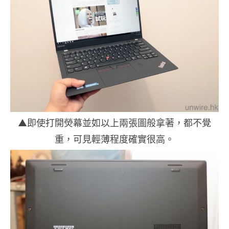
▲即使打開熒幕並如以上兩張圖般拿著，都不覺
重，可見輕薄程度確實很高。