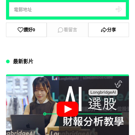
讚好
0
看留言
分享
最新影片