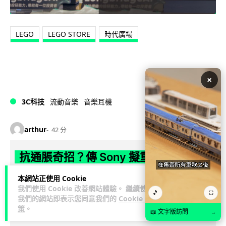
LEGO
LEGO STORE
時代廣場
×
3C科技
流動音樂
音樂耳機
arthur
42 分
抗通脹奇招？傳 Sony 擬重推六年前經
典耳機 XM4 低價登場
本網站正使用 Cookie
我們使用 Cookie 改善網站體驗。 繼續使用
🎵
耳機越賣越貴，Sony 應對通脹的奇招居然是重推 6 年前的舊
⛶
我們的網站即表示您同意我們的
Cookie 政
機？ 消息指平價版 WH-1000XM4C 9 月登場，保留摺疊設計與
策
。
📖 文字版訪問
→
閱讀全文
40m...