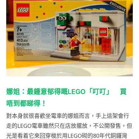
娜姐：最鍾意郁得嘅LEGO「叮叮」 買
唔到都睇得！
對本身就很喜歡坐電車的娜姐而言，手上這架會行
走的LEGO電車雖然只在店放擺放，不公開發售，但
光是看着它來回穿梭於用LEGO砌的80年代銅鑼灣