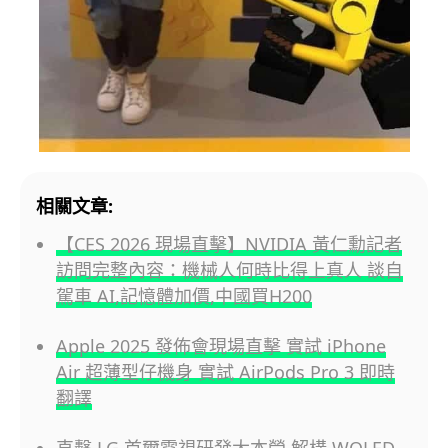
相關文章:
【CES 2026 現場直擊】NVIDIA 黃仁勳記者
訪問完整內容：機械人何時比得上真人 談自
駕車 AI,記憶體加價,中國買H200
Apple 2025 發佈會現場直擊 實試 iPhone
Air 超薄型仔機身 實試 AirPods Pro 3 即時
翻譯