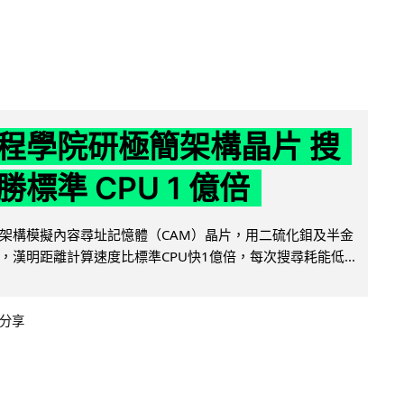
程學院研極簡架構晶片 搜
標準 CPU 1 億倍
架構模擬內容尋址記憶體（CAM）晶片，用二硫化鉬及半金
，漢明距離計算速度比標準CPU快1億倍，每次搜尋耗能低...
分享