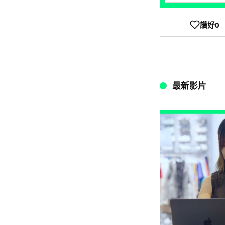
讚好
0
最新影片