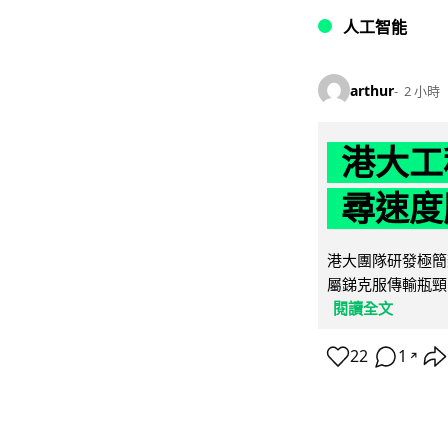
人工智能
arthur
2 小時
港大工
尋速度勝
港大團隊研發極簡
屬銻克服傳輸瓶頸
閱讀全文
22
1
↗