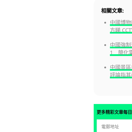
相關文章:
中國博物
方睇 CC
中國強制
1 簡化
中國景區指
評論指其
更多精彩文章每日