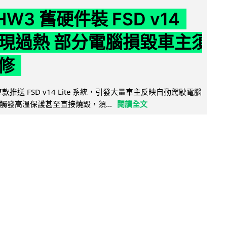
 HW3 舊硬件裝 FSD v14
e 頻現過熱 部分電腦損毀車主須
修
 舊車款推送 FSD v14 Lite 系統，引發大量車主反映自動駕駛電腦
觸發高溫保護甚至直接燒毀，須...
閱讀全文