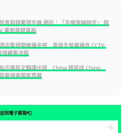
館青銅器驚現手機 網民：「手機穿越時空」 館
TV 畫面發現真相
酒店電視開機播央視 直接全螢幕播放 CCTV-
電視觀看流程
示牌英文翻譯出錯 China 錯寫成 Ching
辱華損害國家尊嚴
📮
送到電子郵箱