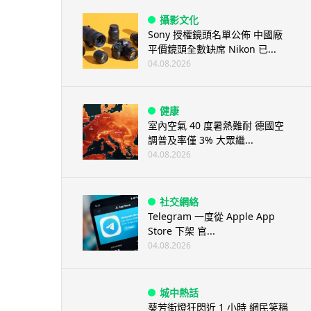
攝影文化
Sony 授權鏡頭名單公佈 中國廠
平價鏡頭全數缺席 Nikon 已...
04.08.2026
健康
室內空氣 40 度暑熱難耐 德國空
調普及率僅 3% 大眾繼...
04.08.2026
社交網絡
Telegram 一度從 Apple App
Store 下架 官...
04.08.2026
城中熱話
葵芳街燈狂閃近 1 小時 網民笑稱