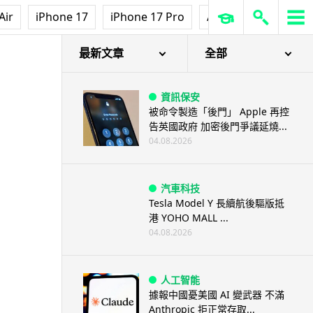
Air
iPhone 17
iPhone 17 Pro
AirPods Pro 3
Ap
最新文章
全部
資訊保安
被命令製造「後門」 Apple 再控
告英國政府 加密後門爭議延燒...
04.08.2026
汽車科技
Tesla Model Y 長續航後驅版抵
港 YOHO MALL ...
04.08.2026
人工智能
據報中國憂美國 AI 變武器 不滿
Anthropic 拒正常存取...