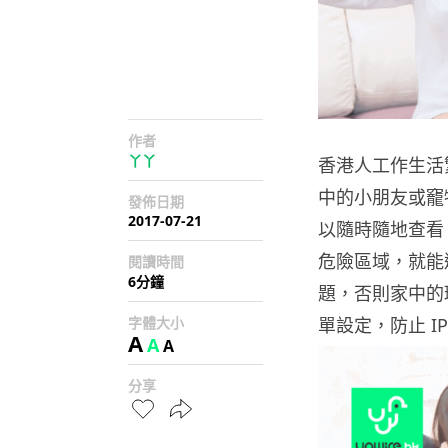
作者
丫丫
香港人工作生活
中的小朋友或竉
發佈日期
2017-07-21
以隨時隨地查看
危險區域，就能避
閱讀時間
6分鐘
題，否則家中的
字體大小
單設定，防止 I
A
A
A
分享