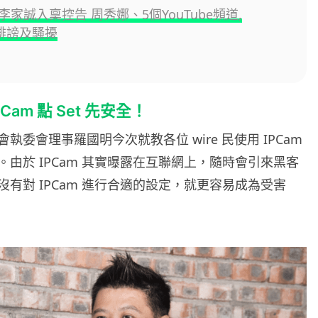
家誠入稟控告 周秀娜、5個YouTube頻道,
e 誹謗及騷擾
am 點 Set 先安全！
執委會理事羅國明今次就教各位 wire 民使用 IPCam
由於 IPCam 其實曝露在互聯網上，隨時會引來黑客
有對 IPCam 進行合適的設定，就更容易成為受害