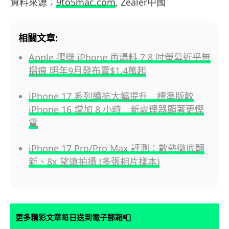
資料來源：
9to5mac.com
, Zealer中國
相關文章:
Apple 摺機 iPhone 再爆料 7.8 吋螢幕近乎無
摺痕 明年9月發布賣$1.4萬起
iPhone 17 系列續航大幅提升 標準版較
iPhone 16 增加 8 小時 新處理器顯著更慳
電
iPhone 17 Pro/Pro Max 評測：散熱徹底翻
新、8x 望遠拍攝 (多張相片樣本)
📮
更多精彩文章每日送到電子郵箱