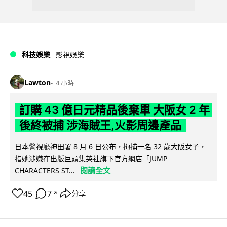
科技娛樂
影視娛樂
Lawton
4 小時
訂購 43 億日元精品後棄單 大阪女 2 年
後終被捕 涉海賊王,火影周邊產品
日本警視廳神田署 8 月 6 日公布，拘捕一名 32 歲大阪女子，
指她涉嫌在出版巨頭集英社旗下官方網店「JUMP
閱讀全文
CHARACTERS ST...
45
7
分享
↗