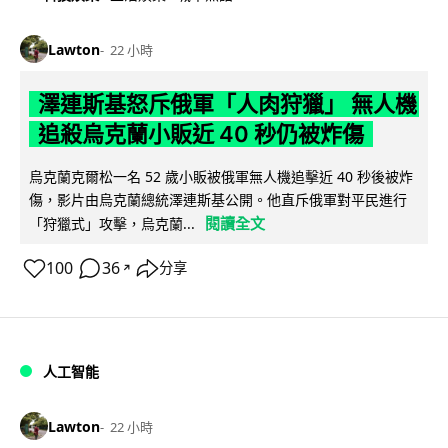
Lawton
22 小時
澤連斯基怒斥俄軍「人肉狩獵」 無人機
追殺烏克蘭小販近 40 秒仍被炸傷
烏克蘭克爾松一名 52 歲小販被俄軍無人機追擊近 40 秒後被炸
傷，影片由烏克蘭總統澤連斯基公開。他直斥俄軍對平民進行
閱讀全文
「狩獵式」攻擊，烏克蘭...
100
36
分享
↗
人工智能
Lawton
22 小時