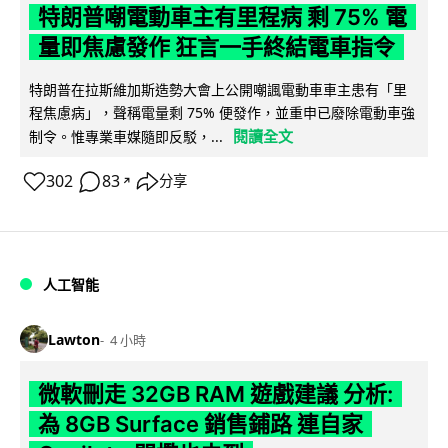
特朗普嘲電動車主有里程病 剩 75% 電
量即焦慮發作 狂言一手終結電車指令
特朗普在拉斯維加斯造勢大會上公開嘲諷電動車車主患有「里
程焦慮病」，聲稱電量剩 75% 便發作，並重申已廢除電動車強
閱讀全文
制令。惟專業車媒隨即反駁，...
302
83
分享
↗
人工智能
Lawton
4 小時
微軟刪走 32GB RAM 遊戲建議 分析:
為 8GB Surface 銷售鋪路 連自家