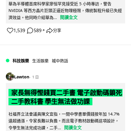
華為半導體首席科學家廖恒罕見接受近 5 小時專訪，警告
NVIDIA 等西方晶片巨頭正逼近物理極限，傳統製程升級已失經
閱讀全文
濟效益。他同時介紹華為...
1,539
589
分享
↗
科技娛樂
生活娛樂
城中熱話
Lawton
1 日
家長無得慳錢買二手書 電子啟動碼鎖死
二手教科書 學生無法做功課
社福界立法會議員陳文宜指，一間中學書單價錢按年加 14.7%
遠超通漲，令家長難以負擔。而且電子教材啟動碼這項設計，
閱讀全文
令學生無法完成功課，二手...