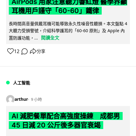
AirPods 用家注意聽力響紅燈 醫學界籲
耳機用戶謹守「60-60」鐵律
長時間高音量佩戴耳機可能導致永久性噪音性聽損。本文盤點 4
大聽力受損警號，介紹科學護耳的「60-60 原則」及 Apple 內
閱讀全文
置防護功能，...
12
分享
人工智能
arthur
9 小時
AI 減肥餐單配合高強度操練 成都男
45 日減 20 公斤後多器官衰竭