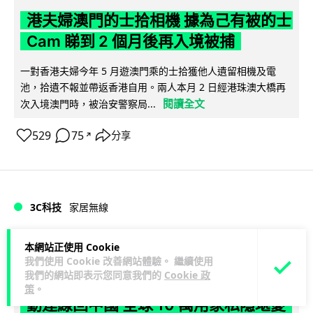
港夫婦澳門的士拾相機 據為己有被的士
Cam 睇到 2 個月後再入境被捕
一對香港夫婦今年 5 月遊澳門乘的士拾獲他人遺留相機及電
池，拾遺不報並帶返香港自用。兩人本月 2 日經港珠澳大橋再
閱讀全文
次入境澳門時，被治安警察局...
529
75
分享
↗
3C科技
家居無線
Vin
1 日
本網站正使用 Cookie
我們使用 Cookie 改善網站體驗。 繼續使用
我們的網站即表示您同意我們的
Cookie 政
逾 20 款平價路由器爆後門 每 35 秒自
策
。
動連線回中國 全球 10 萬用家私隱堪憂