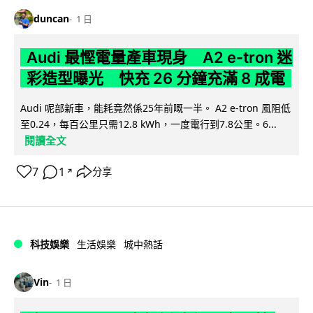
duncan
1 日
Audi 最慳電量產車現身 A2 e-tron 迷
彩造型曝光 快充 26 分鐘充滿 8 成電
Audi 呢部新車，能耗竟然係25年前嘅一半。 A2 e-tron 風阻低
至0.24，每百公里只需12.8 kWh，一度電行到7.8公里。6...
閱讀全文
7
1
分享
↗
科技娛樂
生活娛樂
城中熱話
Vin
1 日