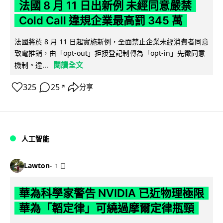
法國 8 月 11 日出新例 未經同意嚴禁
Cold Call 違規企業最高罰 345 萬
法國將於 8 月 11 日起實施新例，全面禁止企業未經消費者同意
致電推銷，由「opt-out」拒接登記制轉為「opt-in」先徵同意
閱讀全文
機制。違...
325
25
分享
↗
人工智能
Lawton
1 日
華為科學家警告 NVIDIA 已近物理極限
華為「韜定律」可繞過摩爾定律瓶頸