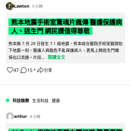
Lawton
5 小時
熊本地震手術室驚魂片瘋傳 醫護保護病
人、逃生門 網民讚值得尊敬
熊本縣 7 月 28 日發生 7.1 級地震，熊本綜合醫院手術室鏡頭拍
下地震一刻，醫護人員臨危不亂保護病人，更馬上開逃生門確
閱讀全文
保出口流通。片段...
47
15
分享
↗
科技娛樂
生活科技
健康
arthur
8 小時