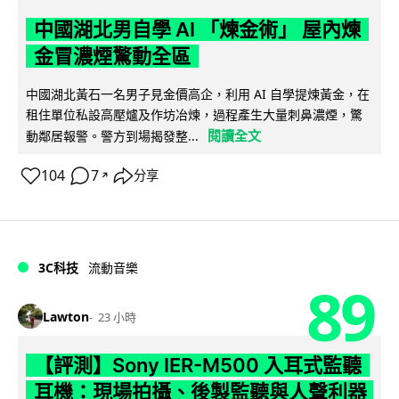
中國湖北男自學 AI 「煉金術」 屋內煉
金冒濃煙驚動全區
中國湖北黃石一名男子見金價高企，利用 AI 自學提煉黃金，在
租住單位私設高壓爐及作坊冶煉，過程產生大量刺鼻濃煙，驚
閱讀全文
動鄰居報警。警方到場揭發整...
104
7
分享
↗
3C科技
流動音樂
89
Lawton
23 小時
【評測】Sony IER-M500 入耳式監聽
耳機：現場拍攝、後製監聽與人聲利器