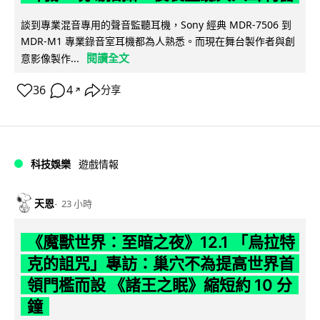
談到專業混音專用的聲音監聽耳機，Sony 經典 MDR-7506 到
MDR-M1 專業錄音室耳機都為人熟悉。而現在舞台製作者與創
閱讀全文
意影像製作...
36
4
分享
↗
科技娛樂
遊戲情報
天恩
23 小時
《魔獸世界：至暗之夜》12.1 「烏拉特
克的詛咒」專訪：巢穴不為提高世界首
領門檻而設 《諸王之眠》縮短約 10 分
鐘