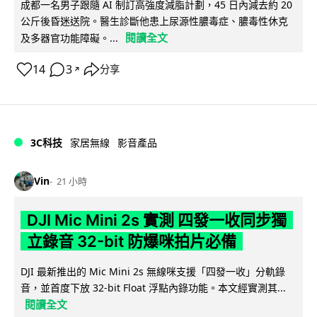
成都一名男子跟隨 AI 制訂高強度減脂計劃，45 日內減去約 20
公斤後昏迷送院。醫生診斷他患上尿源性膿毒症、膿毒性休克
閱讀全文
及多器官功能障礙。...
14
3
分享
↗
3C科技
家居無線
影音產品
Vin
21 小時
DJI Mic Mini 2s 實測 四發一收同步獨
立錄音 32-bit 防爆咪拍片必備
DJI 最新推出的 Mic Mini 2s 無線咪支援「四發一收」分軌錄
音，並首度下放 32-bit Float 浮點內錄功能。本文經實測其...
閱讀全文