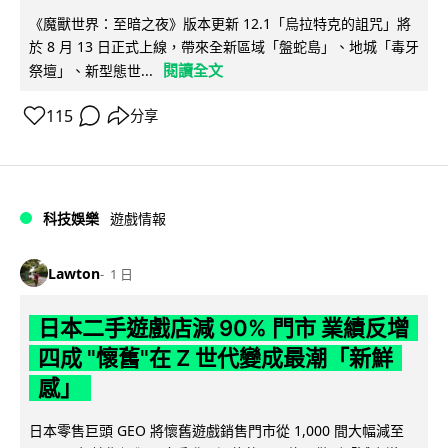
《魔獸世界：至暗之夜》版本更新 12.1「烏拉特克的詛咒」將
於 8 月 13 日正式上線，帶來全新區域「盤蛇島」、地城「毒牙
閱讀全文
祭壇」、新型態世...
115
分享
科技娛樂
遊戲情報
Lawton
1 日
日本二手遊戲店減 90% 門市 業績反增
四成 "懷舊"在 Z 世代變成最潮「新鮮
感」
日本零售巨頭 GEO 將懷舊遊戲銷售門市從 1,000 間大幅減至