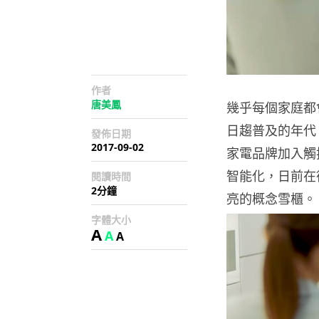
作者
唐美鳳
幾乎每個家庭都
日趨普及的年代
發佈日期
2017-09-02
家電品牌加入觸
智能化，日前在德
閱讀時間
2分鐘
亮的概念雪櫃。
字體大小
A
A
A