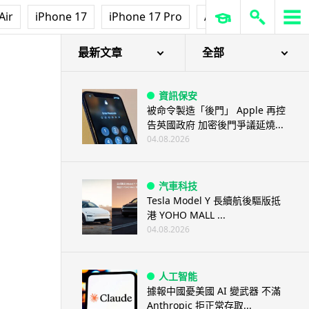
Air
iPhone 17
iPhone 17 Pro
AirPods Pro 3
Ap
最新文章
全部
資訊保安
被命令製造「後門」 Apple 再控
告英國政府 加密後門爭議延燒...
04.08.2026
汽車科技
Tesla Model Y 長續航後驅版抵
港 YOHO MALL ...
04.08.2026
人工智能
據報中國憂美國 AI 變武器 不滿
Anthropic 拒正常存取...