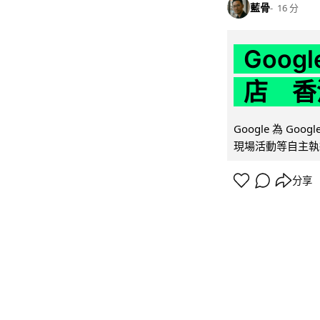
藍骨
16 分
Goo
店 香
Google 為 Go
現場活動等自主執
分享