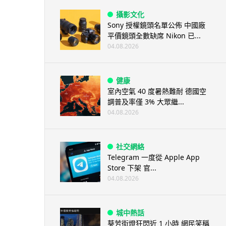
攝影文化
Sony 授權鏡頭名單公佈 中國廠
平價鏡頭全數缺席 Nikon 已...
04.08.2026
健康
室內空氣 40 度暑熱難耐 德國空
調普及率僅 3% 大眾繼...
04.08.2026
社交網絡
Telegram 一度從 Apple App
Store 下架 官...
04.08.2026
城中熱話
葵芳街燈狂閃近 1 小時 網民笑稱