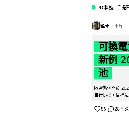
3C科技
手提
藍骨
1 小時
可換電
新例 
池
歐盟新例將於 20
自行拆換，目標是延
86
28
↗