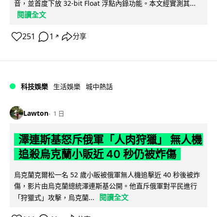
音，並首度下放 32-bit Float 浮點內錄功能。本文經實測其...
閱讀全文
251
1
分享
↗
科技娛樂
生活娛樂
城中熱話
Lawton
1 日
澤連斯基怒斥俄軍「人肉狩獵」 無人機
追殺烏克蘭小販近 40 秒仍被炸傷
烏克蘭克爾松一名 52 歲小販被俄軍無人機追擊近 40 秒後被炸
傷，影片由烏克蘭總統澤連斯基公開。他直斥俄軍對平民進行
閱讀全文
「狩獵式」攻擊，烏克蘭...