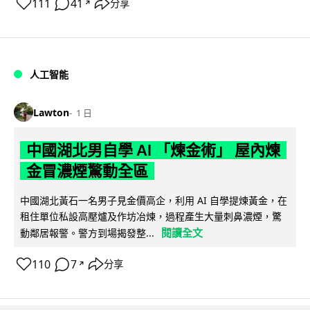
111
41
分享
↗
人工智能
Lawton
1 日
中國湖北男自學 AI 「煉金術」 屋內煉
金冒濃煙驚動全區
中國湖北黃石一名男子見金價高企，利用 AI 自學提煉黃金，在
租住單位私設高壓爐及作坊冶煉，過程產生大量刺鼻濃煙，驚
閱讀全文
動鄰居報警。警方到場揭發整...
110
7
分享
↗