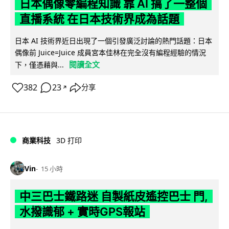
日本偶像零編程知識 靠 AI 搞了一整個
直播系統 在日本技術界成為話題
日本 AI 技術界近日出現了一個引發廣泛討論的熱門話題：日本
偶像前 Juice=Juice 成員宮本佳林在完全沒有編程經驗的情況
閱讀全文
下，僅憑藉與...
382
23
分享
↗
商業科技
3D 打印
Vin
15 小時
中三巴士鐵路迷 自製紙皮遙控巴士 門,
水撥識郁 + 實時GPS報站