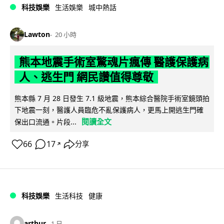
科技娛樂
生活娛樂
城中熱話
Lawton
20 小時
熊本地震手術室驚魂片瘋傳 醫護保護病
人、逃生門 網民讚值得尊敬
熊本縣 7 月 28 日發生 7.1 級地震，熊本綜合醫院手術室鏡頭拍
下地震一刻，醫護人員臨危不亂保護病人，更馬上開逃生門確
閱讀全文
保出口流通。片段...
66
17
分享
↗
科技娛樂
生活科技
健康
arthur
1 日