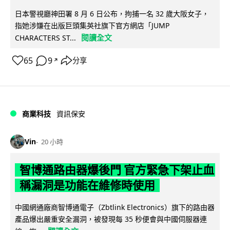
日本警視廳神田署 8 月 6 日公布，拘捕一名 32 歲大阪女子，
指她涉嫌在出版巨頭集英社旗下官方網店「JUMP
閱讀全文
CHARACTERS ST...
65
9
分享
↗
商業科技
資訊保安
Vin
20 小時
智博通路由器爆後門 官方緊急下架止血
稱漏洞是功能在維修時使用
中國網通廠商智博通電子（Zbtlink Electronics）旗下的路由器
產品爆出嚴重安全漏洞，被發現每 35 秒便會與中國伺服器連