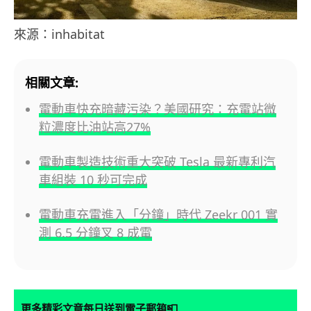
來源：inhabitat
相關文章:
電動車快充暗藏污染？美國研究：充電站微
粒濃度比油站高27%
電動車製造技術重大突破 Tesla 最新專利汽
車組裝 10 秒可完成
電動車充電進入「分鐘」時代 Zeekr 001 實
測 6.5 分鐘叉 8 成電
📮
更多精彩文章每日送到電子郵箱