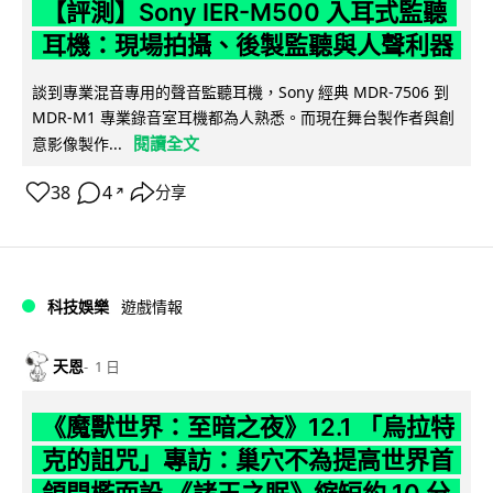
【評測】Sony IER-M500 入耳式監聽
耳機：現場拍攝、後製監聽與人聲利器
談到專業混音專用的聲音監聽耳機，Sony 經典 MDR-7506 到
MDR-M1 專業錄音室耳機都為人熟悉。而現在舞台製作者與創
閱讀全文
意影像製作...
38
4
分享
↗
科技娛樂
遊戲情報
天恩
1 日
《魔獸世界：至暗之夜》12.1 「烏拉特
克的詛咒」專訪：巢穴不為提高世界首
領門檻而設 《諸王之眠》縮短約 10 分