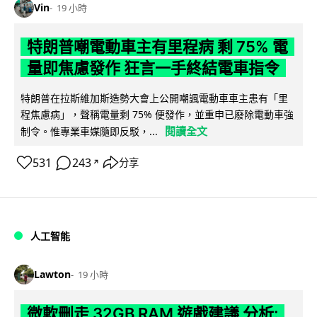
Vin
19 小時
特朗普嘲電動車主有里程病 剩 75% 電
量即焦慮發作 狂言一手終結電車指令
特朗普在拉斯維加斯造勢大會上公開嘲諷電動車車主患有「里
程焦慮病」，聲稱電量剩 75% 便發作，並重申已廢除電動車強
閱讀全文
制令。惟專業車媒隨即反駁，...
531
243
分享
↗
人工智能
Lawton
19 小時
微軟刪走 32GB RAM 遊戲建議 分析: