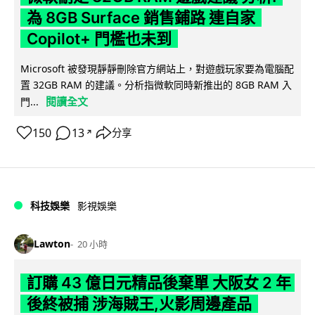
為 8GB Surface 銷售鋪路 連自家
Copilot+ 門檻也未到
Microsoft 被發現靜靜刪除官方網站上，對遊戲玩家要為電腦配
置 32GB RAM 的建議。分析指微軟同時新推出的 8GB RAM 入
閱讀全文
門...
150
13
分享
↗
科技娛樂
影視娛樂
Lawton
20 小時
訂購 43 億日元精品後棄單 大阪女 2 年
後終被捕 涉海賊王,火影周邊產品