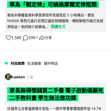
華為「韜定律」可繞過摩爾定律瓶頸
華為半導體首席科學家廖恒罕見接受近 5 小時專訪，警告
NVIDIA 等西方晶片巨頭正逼近物理極限，傳統製程升級已失經
閱讀全文
濟效益。他同時介紹華為...
1,580
599
分享
↗
科技娛樂
生活娛樂
城中熱話
Lawton
1 日
家長無得慳錢買二手書 電子啟動碼鎖死
二手教科書 學生無法做功課
社福界立法會議員陳文宜指，一間中學書單價錢按年加 14.7%