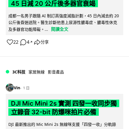
45 日減 20 公斤後多器官衰竭
成都一名男子跟隨 AI 制訂高強度減脂計劃，45 日內減去約 20
公斤後昏迷送院。醫生診斷他患上尿源性膿毒症、膿毒性休克
閱讀全文
及多器官功能障礙。...
22
4
分享
↗
3C科技
家居無線
影音產品
Vin
1 日
DJI Mic Mini 2s 實測 四發一收同步獨
立錄音 32-bit 防爆咪拍片必備
DJI 最新推出的 Mic Mini 2s 無線咪支援「四發一收」分軌錄