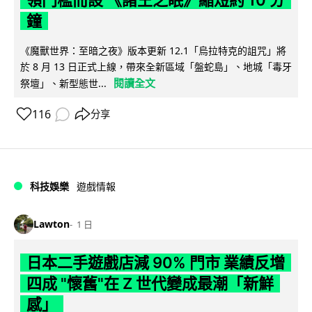
鐘
《魔獸世界：至暗之夜》版本更新 12.1「烏拉特克的詛咒」將
於 8 月 13 日正式上線，帶來全新區域「盤蛇島」、地城「毒牙
閱讀全文
祭壇」、新型態世...
116
分享
科技娛樂
遊戲情報
Lawton
1 日
日本二手遊戲店減 90% 門市 業績反增
四成 "懷舊"在 Z 世代變成最潮「新鮮
感」