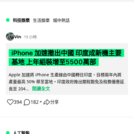
科技娛樂
生活娛樂
城中熱話
Vin
15 小時
iPhone 加速撤出中國 印度成新機主要
基地 上年組裝增至5500萬部
Apple 加速將 iPhone 生產線由中國轉往印度，目標兩年內將
產量最高 50% 移至當地。印度政府推出關稅豁免及稅務優惠延
閱讀全文
長至 204...
394
182
分享
↗
人工智能