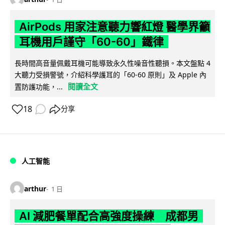
AirPods 用家注意聽力響紅燈 醫學界籲
耳機用戶謹守「60-60」鐵律
長時間高音量佩戴耳機可能導致永久性噪音性聽損。本文盤點 4
大聽力受損警號，介紹科學護耳的「60-60 原則」及 Apple 內
閱讀全文
置防護功能，...
18
分享
人工智能
arthur
1 日
AI 減肥餐單配合高強度操練 成都男