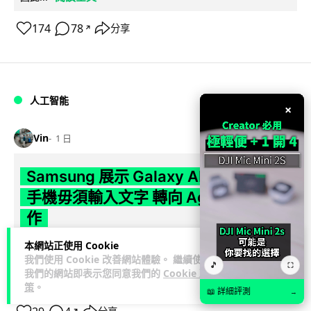
174
78
分享
↗
人工智能
×
Vin
1 日
Samsung 展示 Galaxy AI 新方向 未來
手機毋須輸入文字 轉向 Agent 全自動操
作
本網站正使用 Cookie
Samsung 電子 MX 部門顧客體驗辦公室主管兼副總裁 Jay Kim
我們使用 Cookie 改善網站體驗。 繼續使用
閱讀全
表示，品牌正推動 Galaxy AI 邁向全自動化 Agent...
🎵
⛶
我們的網站即表示您同意我們的
Cookie 政
文
策
。
📖 詳細評測
→