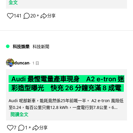
全文
141
20
分享
↗
科技娛樂
科技新聞
duncan
1 日
Audi 最慳電量產車現身 A2 e-tron 迷
彩造型曝光 快充 26 分鐘充滿 8 成電
Audi 呢部新車，能耗竟然係25年前嘅一半。 A2 e-tron 風阻低
至0.24，每百公里只需12.8 kWh，一度電行到7.8公里。6...
閱讀全文
7
1
分享
↗