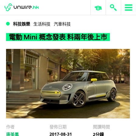
WWDC 2026
GenAI 與雲端科技專區
ERP 與商業 AI
電動 Mini 概念發表 料兩年後上市
科技娛樂
生活科技
汽車科技
電動 Mini 概念發表 料兩年後上市
作者
發佈日期
閱讀時間
2017-08-31
唐美鳳
2分鐘