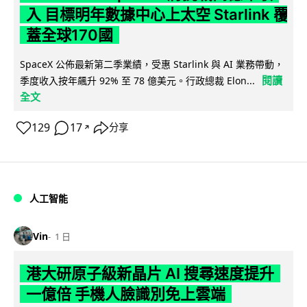
入 目標明年數據中心上太空 Starlink 覆
蓋全球170國
SpaceX 公佈最新第二季業績，受惠 Starlink 與 AI 業務帶動，
閱讀
季度收入按年飆升 92% 至 78 億美元。行政總裁 Elon...
全文
129
17
分享
↗
人工智能
Vin
1 日
港大研原子級新晶片 AI 搜尋速度提升
一億倍 手機人臉識別免上雲端