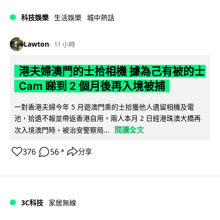
科技娛樂
生活娛樂
城中熱話
Lawton
11 小時
港夫婦澳門的士拾相機 據為己有被的士
Cam 睇到 2 個月後再入境被捕
一對香港夫婦今年 5 月遊澳門乘的士拾獲他人遺留相機及電
池，拾遺不報並帶返香港自用。兩人本月 2 日經港珠澳大橋再
閱讀全文
次入境澳門時，被治安警察局...
376
56
分享
↗
3C科技
家居無線