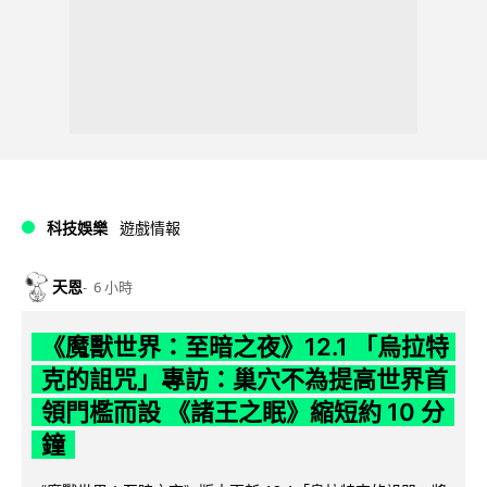
科技娛樂
遊戲情報
天恩
6 小時
《魔獸世界：至暗之夜》12.1 「烏拉特
克的詛咒」專訪：巢穴不為提高世界首
領門檻而設 《諸王之眠》縮短約 10 分
鐘