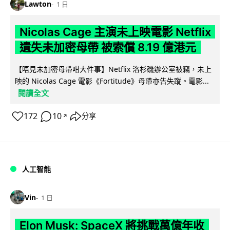
Lawton
1 日
Nicolas Cage 主演未上映電影 Netflix
遺失未加密母帶 被索償 8.19 億港元
【唔見未加密母帶咁大件事】Netflix 洛杉磯辦公室被竊，未上
映的 Nicolas Cage 電影《Fortitude》母帶亦告失蹤。電影...
閱讀全文
172
10
分享
↗
人工智能
Vin
1 日
Elon Musk: SpaceX 將挑戰萬億年收