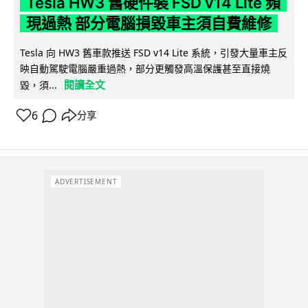
Tesla HW3 舊硬件裝 FSD v14 Lite 頻
現過熱 部分電腦損毀車主須自費維修
Tesla 向 HW3 舊車款推送 FSD v14 Lite 系統，引發大量車主反
映自動駕駛電腦嚴重過熱，部分更觸發高溫保護甚至直接燒
閱讀全文
毀，須...
6
分享
ADVERTISEMENT