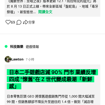
《魔獸世界：至暗之夜》版本更新 12.1「烏拉特克的詛咒」將
於 8 月 13 日正式上線，帶來全新區域「盤蛇島」、地城「毒牙
閱讀全文
祭壇」、新型態世...
69
分享
科技娛樂
遊戲情報
Lawton
7 小時
日本二手遊戲店減 90% 門市 業績反增
四成 "懷舊"在 Z 世代變成最潮「新鮮
感」
日本零售巨頭 GEO 將懷舊遊戲銷售門市從 1,000 間大幅減至
99 間，但銷售額卻不降反升至過往的 1.4 倍。做到「減店增