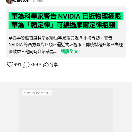
Lawton
9 小時
華為科學家警告 NVIDIA 已近物理極限
華為「韜定律」可繞過摩爾定律瓶頸
華為半導體首席科學家廖恒罕見接受近 5 小時專訪，警告
NVIDIA 等西方晶片巨頭正逼近物理極限，傳統製程升級已失經
閱讀全文
濟效益。他同時介紹華為...
991
369
分享
↗
ADVERTISEMENT