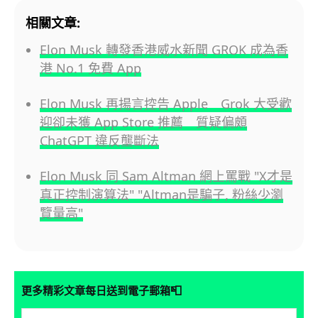
相關文章:
Elon Musk 轉發香港威水新聞 GROK 成為香
港 No.1 免費 App
Elon Musk 再揚言控告 Apple Grok 大受歡
迎卻未獲 App Store 推薦 質疑偏頗
ChatGPT 違反壟斷法
Elon Musk 同 Sam Altman 網上罵戰 "X才是
真正控制演算法" "Altman是騙子, 粉絲少瀏
覽量高"
📮
更多精彩文章每日送到電子郵箱