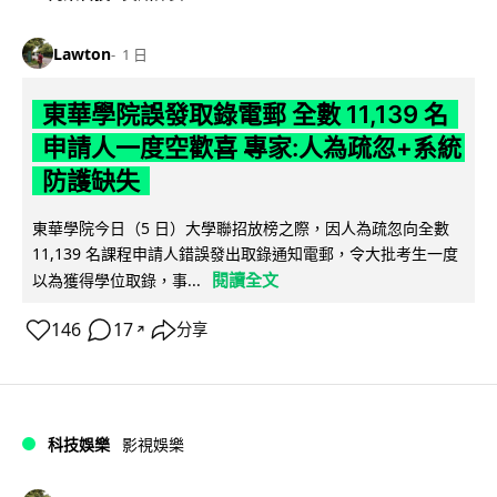
Lawton
1 日
東華學院誤發取錄電郵 全數 11,139 名
申請人一度空歡喜 專家:人為疏忽+系統
防護缺失
東華學院今日（5 日）大學聯招放榜之際，因人為疏忽向全數
11,139 名課程申請人錯誤發出取錄通知電郵，令大批考生一度
閱讀全文
以為獲得學位取錄，事...
146
17
分享
↗
科技娛樂
影視娛樂