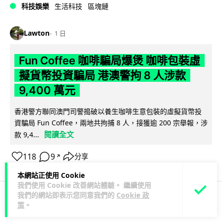
科技娛樂
生活科技
區塊鏈
Lawton
1 日
Fun Coffee 咖啡騙局爆煲 咖啡包裝虛
擬貨幣投資騙局 港澳警拘 8 人涉款
9,400 萬元
香港警方聯同澳門司警搗破以養生咖啡生意包裝的虛擬貨幣投
資騙局 Fun Coffee，兩地共拘捕 8 人，接獲逾 200 宗舉報，涉
閱讀全文
款 9,4...
118
9
分享
↗
本網站正使用 Cookie
我們使用 Cookie 改善網站體驗。 繼續使用
我們的網站即表示您同意我們的
Cookie 政
策
。
科技娛樂
生活科技
智慧城市