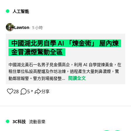
人工智能
Lawton
5 小時
中國湖北男自學 AI 「煉金術」 屋內煉
金冒濃煙驚動全區
中國湖北黃石一名男子見金價高企，利用 AI 自學提煉黃金，在
租住單位私設高壓爐及作坊冶煉，過程產生大量刺鼻濃煙，驚
閱讀全文
動鄰居報警。警方到場揭發整...
28
5
分享
↗
3C科技
流動音樂