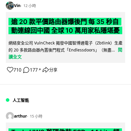
Vin
12 小時
逾 20 款平價路由器爆後門 每 35 秒自
動連線回中國 全球 10 萬用家私隱堪憂
網絡安全公司 VulnCheck 揭發中國智博通電子（Zbtlink）生產
閱
的 20 多款路由器內置後門程式「Endlessdoors」（無盡...
讀全文
710
177
分享
↗
人工智能
arthur
15 小時