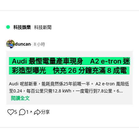
科技娛樂
科技新聞
duncan
8 小時
Audi 最慳電量產車現身 A2 e-tron 迷
彩造型曝光 快充 26 分鐘充滿 8 成電
Audi 呢部新車，能耗竟然係25年前嘅一半。 A2 e-tron 風阻低
至0.24，每百公里只需12.8 kWh，一度電行到7.8公里。6...
閱讀全文
5
1
分享
↗