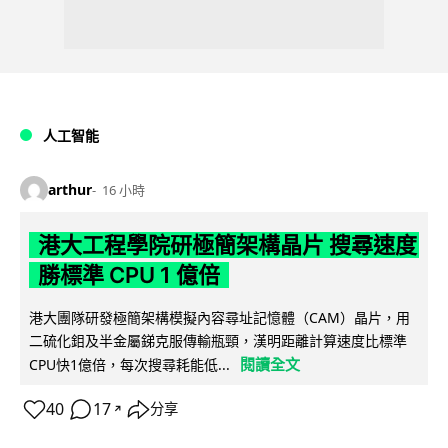
人工智能
arthur
16 小時
港大工程學院研極簡架構晶片 搜尋速度
勝標準 CPU 1 億倍
港大團隊研發極簡架構模擬內容尋址記憶體（CAM）晶片，用
二硫化鉬及半金屬銻克服傳輸瓶頸，漢明距離計算速度比標準
閱讀全文
CPU快1億倍，每次搜尋耗能低...
40
17
分享
↗