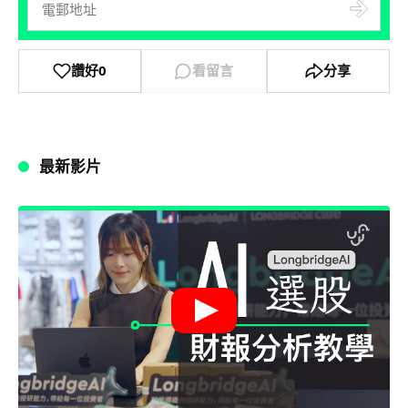
讚好
0
看留言
分享
最新影片