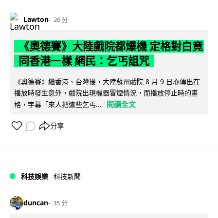
Lawton
26 分
《奧德賽》大陸戲院都爆機 定格對白竟
同香港一樣 網民：乞丐詛咒
《奧德賽》繼香港、台灣後，大陸蘇州戲院 8 月 9 日亦傳出在
播放時發生意外，戲院出現機器冒煙情況，而播放停止時的畫
閱讀全文
格，字幕「來人把這些乞丐...
分享
科技娛樂
科技新聞
duncan
35 分