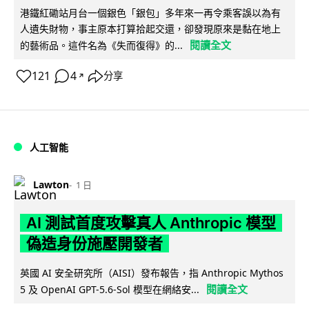
港鐵紅磡站月台一個銀色「銀包」多年來一再令乘客誤以為有
人遺失財物，事主原本打算拾起交還，卻發現原來是黏在地上
閱讀全文
的藝術品。這件名為《失而復得》的...
121
4
分享
↗
人工智能
Lawton
1 日
AI 測試首度攻擊真人 Anthropic 模型
偽造身份施壓開發者
英國 AI 安全研究所（AISI）發布報告，指 Anthropic Mythos
閱讀全文
5 及 OpenAI GPT-5.6-Sol 模型在網絡安...