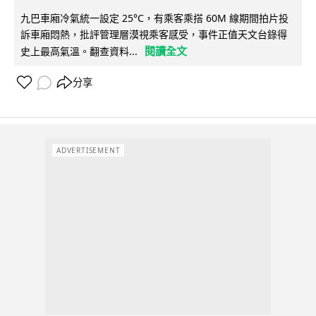
九巴車廂冷氣統一設定 25°C，有乘客乘搭 60M 線期間拍片投
訴車廂悶熱，批評管理層漠視乘客感受，事件正值天文台錄得
閱讀全文
史上最高氣溫。翻查資料...
分享
ADVERTISEMENT