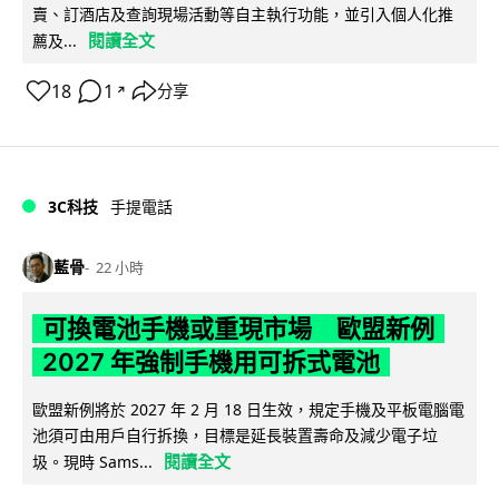
賣、訂酒店及查詢現場活動等自主執行功能，並引入個人化推
閱讀全文
薦及...
18
1
分享
↗
3C科技
手提電話
藍骨
22 小時
可換電池手機或重現市場 歐盟新例
2027 年強制手機用可拆式電池
歐盟新例將於 2027 年 2 月 18 日生效，規定手機及平板電腦電
池須可由用戶自行拆換，目標是延長裝置壽命及減少電子垃
閱讀全文
圾。現時 Sams...