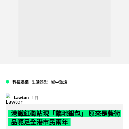
科技娛樂
生活娛樂
城中熱話
Lawton
1 日
港鐵紅磡站現「黐地銀包」 原來是藝術
品呃足全港市民兩年