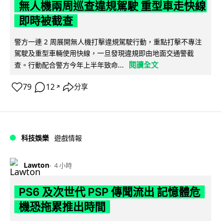
無人機兩周巡查違規駕駛 重型車走快線
即時被截查
警方一連 2 周展開無人機打擊違規駕駛行動，重點打擊不專注
駕駛及重型車輛使用快線，一旦發現違規即由地面交通警截
閱讀全文
查。行動配合警方今年上半年致命...
79
12
分享
↗
科技娛樂
遊戲情報
Lawton
4 小時
PS6 及次世代 PSP 傳聞流出 記憶體危
機恐拖累推出時間