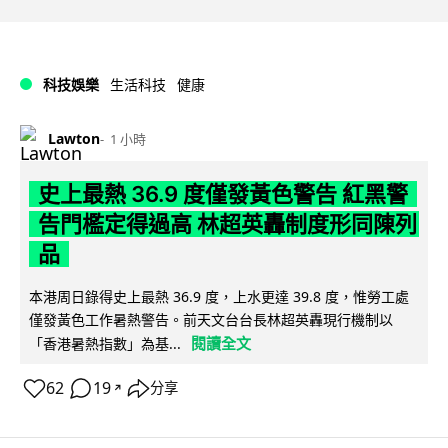
科技娛樂
生活科技
健康
Lawton
1 小時
史上最熱 36.9 度僅發黃色警告 紅黑警
告門檻定得過高 林超英轟制度形同陳列
品
本港周日錄得史上最熱 36.9 度，上水更達 39.8 度，惟勞工處
僅發黃色工作暑熱警告。前天文台台長林超英轟現行機制以
閱讀全文
「香港暑熱指數」為基...
62
19
分享
↗