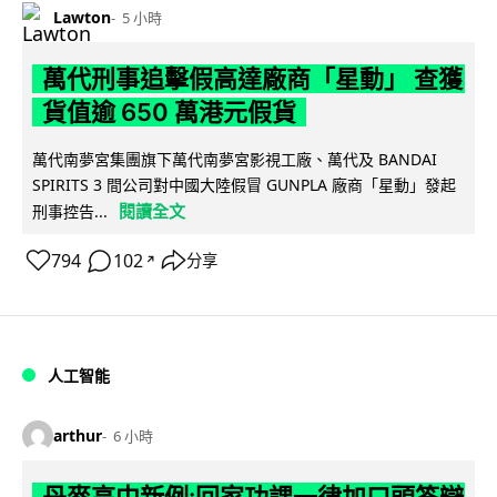
Lawton
5 小時
萬代刑事追擊假高達廠商「星動」 查獲
貨值逾 650 萬港元假貨
萬代南夢宮集團旗下萬代南夢宮影視工廠、萬代及 BANDAI
SPIRITS 3 間公司對中國大陸假冒 GUNPLA 廠商「星動」發起
閱讀全文
刑事控告...
794
102
分享
↗
人工智能
arthur
6 小時
丹麥高中新例:回家功課一律加口頭答辯