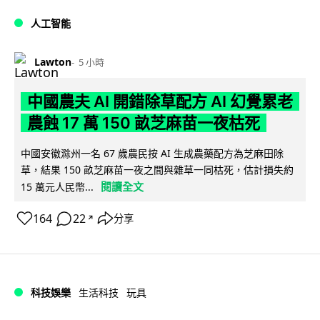
人工智能
Lawton
5 小時
中國農夫 AI 開錯除草配方 AI 幻覺累老
農蝕 17 萬 150 畝芝麻苗一夜枯死
中國安徽滁州一名 67 歲農民按 AI 生成農藥配方為芝麻田除
草，結果 150 畝芝麻苗一夜之間與雜草一同枯死，估計損失約
閱讀全文
15 萬元人民幣...
164
22
分享
↗
科技娛樂
生活科技
玩具