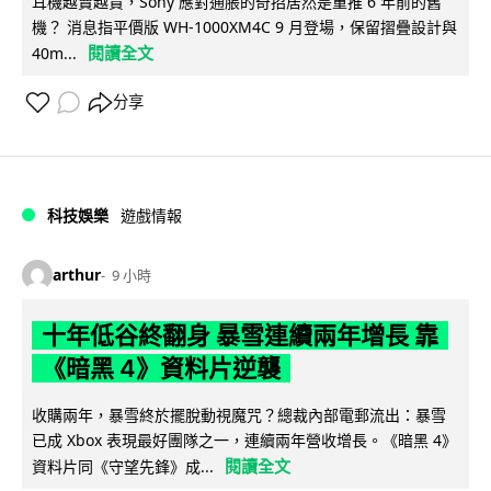
耳機越賣越貴，Sony 應對通脹的奇招居然是重推 6 年前的舊
機？ 消息指平價版 WH-1000XM4C 9 月登場，保留摺疊設計與
閱讀全文
40m...
分享
科技娛樂
遊戲情報
arthur
9 小時
十年低谷終翻身 暴雪連續兩年增長 靠
《暗黑 4》資料片逆襲
收購兩年，暴雪終於擺脫動視魔咒？總裁內部電郵流出：暴雪
已成 Xbox 表現最好團隊之一，連續兩年營收增長。《暗黑 4》
閱讀全文
資料片同《守望先鋒》成...