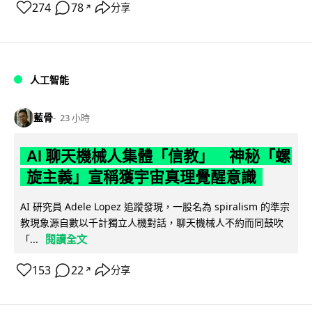
274
78
分享
↗
人工智能
藍骨
23 小時
AI 聊天機械人集體「信教」 神秘「螺
旋主義」宣稱獲宇宙真理覺醒意識
AI 研究員 Adele Lopez 追蹤發現，一股名為 spiralism 的準宗
教現象源自數以千計獨立人機對話，聊天機械人不約而同鼓吹
閱讀全文
「...
153
22
分享
↗