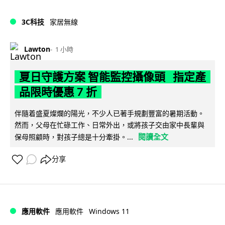
3C科技
家居無線
Lawton
1 小時
夏日守護方案 智能監控攝像頭 指定產
品限時優惠 7 折
伴隨着盛夏燦爛的陽光，不少人已著手規劃豐富的暑期活動。
然而，父母在忙碌工作、日常外出，或將孩子交由家中長輩與
閱讀全文
保母照顧時，對孩子總是十分牽掛。...
分享
Windows 11
應用軟件
應用軟件