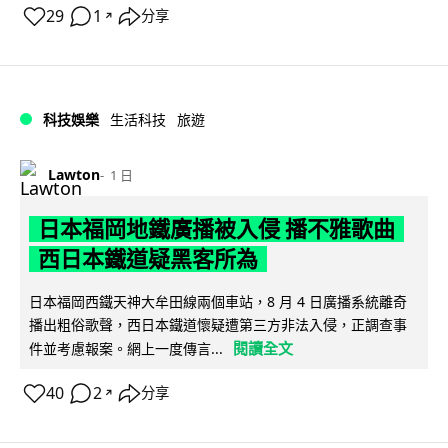
29
1
分享
↗
科技娛樂
生活科技
旅遊
Lawton
1 日
日本福岡地鐵廣播被入侵 播不雅歌曲
西日本鐵道疑黑客所為
日本福岡西鐵天神大牟田線兩個車站，8 月 4 日廣播系統離奇
播出粗俗歌聲，西日本鐵道懷疑遭第三方非法入侵，正調查事
閱讀全文
件並考慮報案。網上一度傳言...
40
2
分享
↗