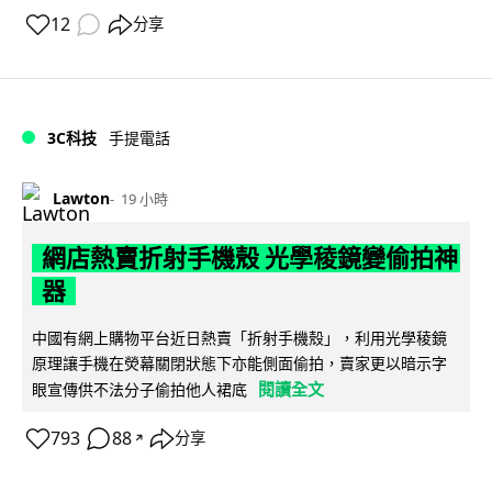
12
分享
3C科技
手提電話
Lawton
19 小時
網店熱賣折射手機殼 光學稜鏡變偷拍神
器
中國有網上購物平台近日熱賣「折射手機殼」，利用光學稜鏡
原理讓手機在熒幕關閉狀態下亦能側面偷拍，賣家更以暗示字
閱讀全文
眼宣傳供不法分子偷拍他人裙底
793
88
分享
↗