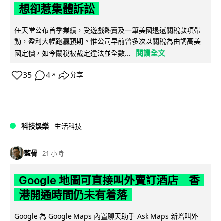
想卻惹集體訴訟
任天堂公布首季業績，受遊戲熱賣及一筆美國退還關稅款項帶
動，盈利大幅跑贏預期。惟公司早前曾多次以關稅為由調高美
閱讀全文
國定價，如今關稅被裁定違法並全數...
35
4
分享
↗
科技娛樂
生活科技
藍骨
21 小時
Google 地圖可直接叫外賣訂酒店 香
港開通時間仍未有着落
Google 為 Google Maps 內置聊天助手 Ask Maps 新增叫外