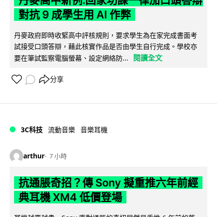
對抗 9 成學生用 AI 作弊
丹麥政府即時收緊高中評核規則，要求學生為在家完成書面考
試接受口頭答辯，藉此核實作品是否由學生自行完成。學校亦
閱讀全文
要在筆試監察電腦螢幕、設定網絡防...
分享
3C科技
流動音樂
音樂耳機
arthur
7 小時
抗通脹奇招？傳 Sony 擬重推六年前經
典耳機 XM4 低價登場