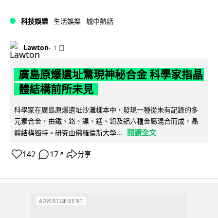
科技娛樂
生活娛樂
城中熱話
Lawton
1 日
廣島原爆遺址驚現神秘合金 科學家指晶
體結構前所未見
科學家在廣島原爆遺址沙灘樣本中，發現一種從未有記錄的多
元素合金，由鐵、鉻、鎳、錳、鉬及鋁六種金屬混合而成，晶
閱讀全文
體結構獨特。研究由佛羅倫斯大學...
142
17
分享
↗
ADVERTISEMENT