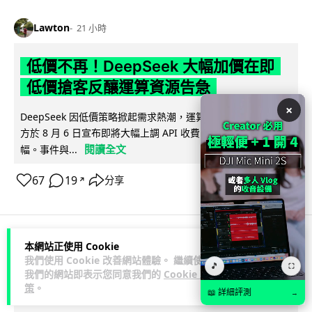
Lawton
21 小時
低價不再！DeepSeek 大幅加價在即
低價搶客反釀運算資源告急
×
DeepSeek 因低價策略掀起需求熱潮，運算資源不勝負荷，官
方於 8 月 6 日宣布即將大幅上調 API 收費，惟未公布具體加
閱讀全文
幅。事件與...
67
19
分享
↗
本網站正使用 Cookie
iOS App
應用軟件
應用軟件
我們使用 Cookie 改善網站體驗。 繼續使用
🎵
⛶
我們的網站即表示您同意我們的
Cookie 政
策
。
Lawton
1 日
📖 詳細評測
→