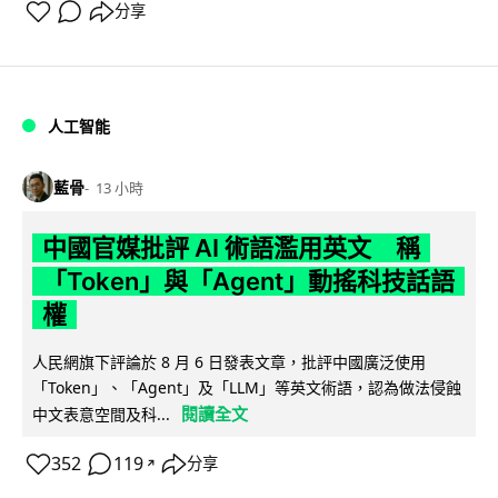
分享
人工智能
藍骨
13 小時
中國官媒批評 AI 術語濫用英文 稱
「Token」與「Agent」動搖科技話語
權
人民網旗下評論於 8 月 6 日發表文章，批評中國廣泛使用
「Token」、「Agent」及「LLM」等英文術語，認為做法侵蝕
閱讀全文
中文表意空間及科...
352
119
分享
↗