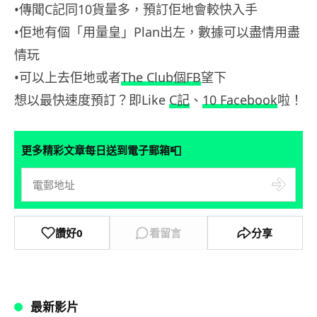
•傳聞C記同10貨量多，預訂佢地會較快入手
•佢地有個「用量皇」Plan出左，數據可以盡情用盡
情玩
•可以上去佢地或者
The Club個FB
望下
想以最快速度預訂？即Like
C記
、
10 Facebook
啦！
📮
更多精彩文章每日送到電子郵箱
讚好
0
看留言
分享
最新影片