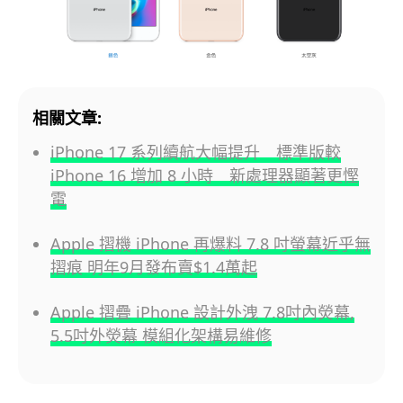
相關文章:
iPhone 17 系列續航大幅提升 標準版較
iPhone 16 增加 8 小時 新處理器顯著更慳
電
Apple 摺機 iPhone 再爆料 7.8 吋螢幕近乎無
摺痕 明年9月發布賣$1.4萬起
Apple 摺疊 iPhone 設計外洩 7.8吋內熒幕,
5.5吋外熒幕 模組化架構易維修