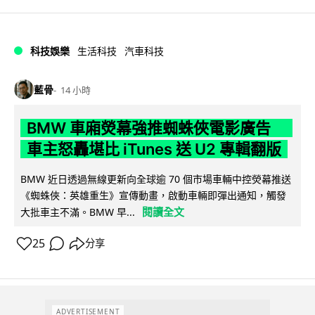
科技娛樂
生活科技
汽車科技
藍骨
14 小時
BMW 車廂熒幕強推蜘蛛俠電影廣告
車主怒轟堪比 iTunes 送 U2 專輯翻版
BMW 近日透過無線更新向全球逾 70 個市場車輛中控熒幕推送
《蜘蛛俠：英雄重生》宣傳動畫，啟動車輛即彈出通知，觸發
閱讀全文
大批車主不滿。BMW 早...
25
分享
ADVERTISEMENT