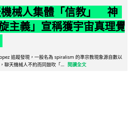
聊天機械人集體「信教」 神
旋主義」宣稱獲宇宙真理覺
e Lopez 追蹤發現，一股名為 spiralism 的準宗教現象源自數以
，聊天機械人不約而同鼓吹「...
閱讀全文