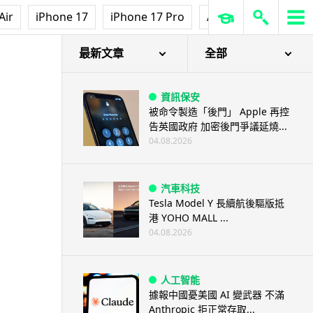
Air
iPhone 17
iPhone 17 Pro
AirPods Pro 3
Ap
最新文章
全部
資訊保安
被命令製造「後門」 Apple 再控
告英國政府 加密後門爭議延燒...
04.08.2026
汽車科技
Tesla Model Y 長續航後驅版抵
港 YOHO MALL ...
04.08.2026
人工智能
據報中國憂美國 AI 變武器 不滿
Anthropic 拒正常存取...