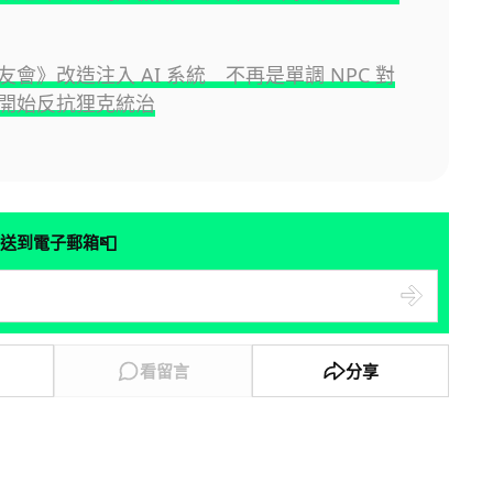
會》改造注入 AI 系統 不再是單調 NPC 對
開始反抗狸克統治
📮
送到電子郵箱
看留言
分享