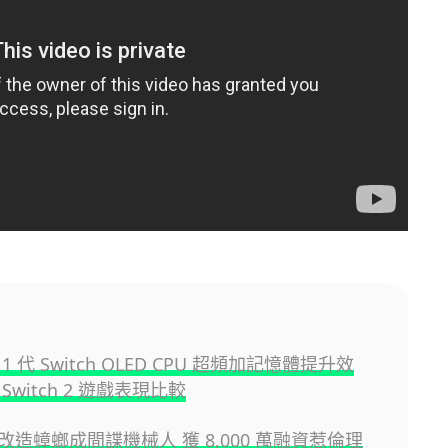
g
1 代 Switch OLED CPU 超頻加記憶體提升效
Switch 2 遊戲表現比較
改造蟑螂成間諜機械人 獲 8,000 萬融資惹倫理