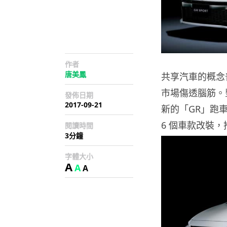
作者
唐美鳳
共享汽車的概念
市場傷透腦筋。
發佈日期
2017-09-21
新的「GR」跑車系
6 個車款改裝
閱讀時間
3分鐘
字體大小
A
A
A