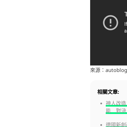
來源：autoblo
相關文章:
神人改造 
能 對決 
德國新創