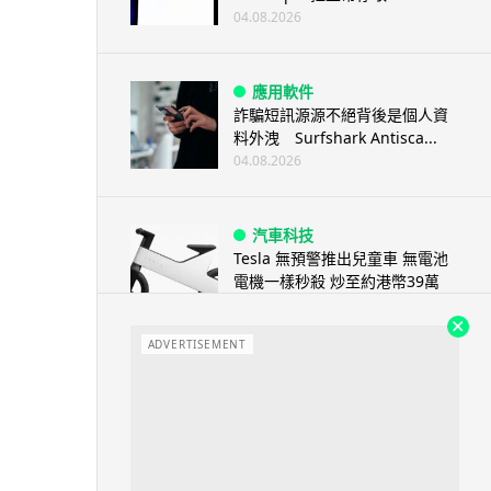
04.08.2026
應用軟件
詐騙短訊源源不絕背後是個人資
料外洩 Surfshark Antisca...
04.08.2026
汽車科技
Tesla 無預警推出兒童車 無電池
電機一樣秒殺 炒至約港幣39萬
04.08.2026
ADVERTISEMENT
iPhone app
歐盟再發功 Apple 終答應
iPhone 跨機剪貼簿將可貼 ...
04.08.2026