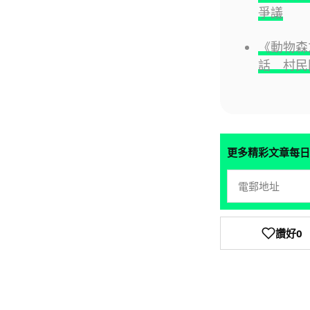
爭議
《動物森友
話 村民
更多精彩文章每日
讚好
0