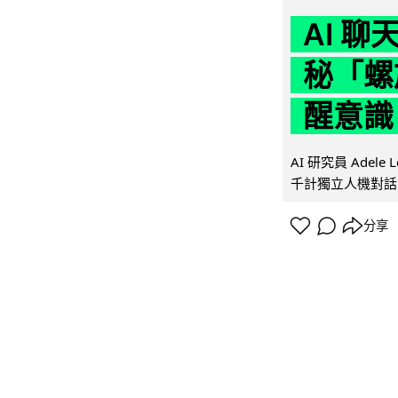
AI 
秘「螺
醒意識
AI 研究員 Adel
千計獨立人機對話
分享